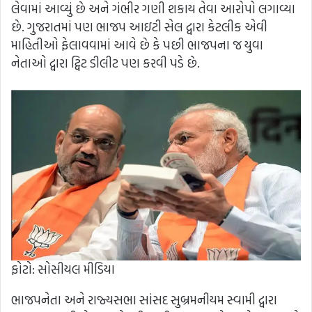
લેવામાં આવ્યું છે અને ગંભીર ગણી શકાય તેવા આરોપો લગાવ્યા
છે. ગુજરાતમાં પણ ભાજપ આઇટી સેલ દ્વારા કેટલીક એવી
માહિતીઓ ફેલાવવામાં આવે છે કે પછી ભાજપના જ યુવા
નેતાઓ દ્વારા ટ્વિટ ડીલીટ પણ કરવી પડે છે.
ફોટો: સોસીયલ મીડિયા
ભાજપનેતા અને રાજ્યસભા સાંસદ સુબ્રમનીયમ સ્વામી દ્વારા