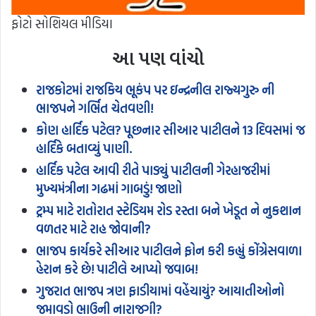
ફોટો સોશિયલ મીડિયા
આ પણ વાંચો
રાજકોટમાં રાજકિય ભૂકંપ પર ઇન્દ્રનીલ રાજ્યગુરુ ની
ભાજપને ગર્ભિત ચેતવણી!
કોણ હાર્દિક પટેલ? પૂછનાર સીઆર પાટીલને 13 દિવસમાં જ
હાર્દિકે બતાવ્યું પાણી.
હાર્દિક પટેલ આવી રીતે પાડ્યું પાટીલની ગેરહાજરીમાં
મુખ્યમંત્રીના ગઢમાં ગાબડું! જાણો
ટ્રમ્પ માટે રાતોરાત સ્ટેડિયમ રોડ રસ્તા બને ખેડૂત ને નુકશાન
વળતર માટે રાહ જોવાની?
ભાજપ કાર્યકરે સીઆર પાટીલને ફોન કરી કહ્યું કોંગ્રેસવાળા
હેરાન કરે છે! પાટીલે આપ્યો જવાબ!
ગુજરાત ભાજપ ત્રણ ફાડીયામાં વહેંચાયું? આયાતીઓનો
જમાવડો ભાઉની નારાજગી?