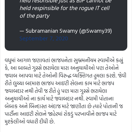
held respinsible for the rogue IT cell
of the party
— Subramanian Swamy (@Swamy39)
September 7, 2020
વધુમાં આગળ જણાવતાં ભાજપનેતા સુબ્રમનીયમ સ્વામીએ કહ્યું
કે, આ બાબતે ગુસ્સે ભરાયેલા મારા અનુયાયીઓ પણ તેઓને
જવાબ આપવા માટે તેઓની વિરુદ્ધ વ્યક્તિગત હુમલા કરશે. જેવી
રીતે લુચ્ચા બદમાશ ભાજપ આઇટી સેલના કામ માટે ભાજપ
જવાબદાર નથી તેવી જ રીતે હું પણ મારા ગુસ્સે ભરાયેલા
અનુયાયીઓ ના કાર્ય માટે જવાબદાર નથી. સ્વામી પોતાના
બેબાક અને બિન્દાસ્ત અંદાજ માટે જાણીતા છે ત્યારે પોતાની જ
પાર્ટીના આઇટી સેલને જાહેરમાં રોકડું પરખાવીને ભાજપ માટે
મુશ્કેલીઓ વધારી દીધી છે.