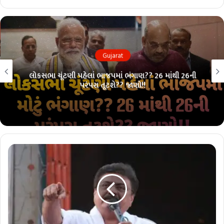
Gujarat
લોકસભા ચૂંટણી પહેલાં ભાજપમાં ભંગાણ?? 26 માંથી 26ની
પરંપરા તૂટશે?? જાણો!!