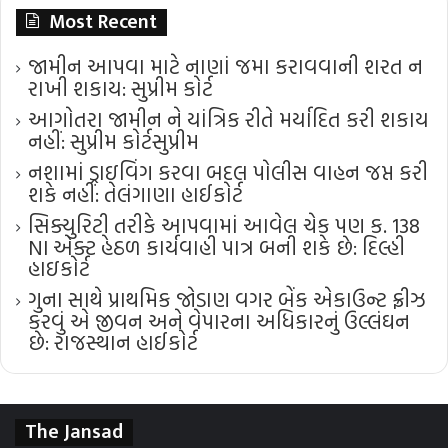
Most Recent
જામીન આપવા માટે નાણાં જમા કરાવવાની શરત ન
રાખી શકાય: સુપ્રીમ કોર્ટ
આગોતરા જામીન ને યાંત્રિક રીતે મર્યાદિત કરી શકાય
નહીં: સુપ્રીમ કોર્ટ​સુપ્રીમ
નશામાં ડ્રાઇવિંગ કરવા બદલ પોલીસ વાહન જપ્ત કરી
શકે નહીં: તેલંગાણા હાઈકોર્ટ
સિક્યુરિટી તરીકે આપવામાં આવેલ ચેક પણ ક. 138
NI એક્ટ હેઠળ કાર્યવાહી પાત્ર બની શકે છે: દિલ્હી
હાઇકોર્ટ
ગુના સાથે પ્રાથમિક જોડાણ વગર બેંક એકાઉન્ટ ફ્રીઝ
કરવું એ જીવન અને વેપારના અધિકારનું ઉલ્લંઘન
છે: રાજસ્થાન હાઈકોર્ટ
The Jansad