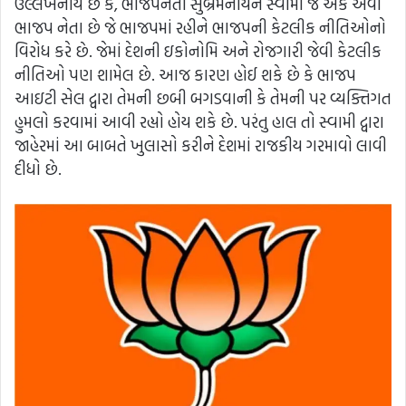
ઉલ્લેખનીય છે કે, ભાજપનેતા સુબ્રમનીયન સ્વામી જ એક એવા
ભાજપ નેતા છે જે ભાજપમાં રહીને ભાજપની કેટલીક નીતિઓનો
વિરોધ કરે છે. જેમાં દેશની ઇકોનોમિ અને રોજગારી જેવી કેટલીક
નીતિઓ પણ શામેલ છે. આજ કારણ હોઈ શકે છે કે ભાજપ
આઇટી સેલ દ્વારા તેમની છબી બગડવાની કે તેમની પર વ્યક્તિગત
હુમલો કરવામાં આવી રહ્યો હોય શકે છે. પરંતુ હાલ તો સ્વામી દ્વારા
જાહેરમાં આ બાબતે ખુલાસો કરીને દેશમાં રાજકીય ગરમાવો લાવી
દીધો છે.