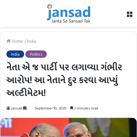
M
Home
/
India
India
Politics
નેતા એ જ પાર્ટી પર લગાવ્યા ગંભીર
આરોપ! આ નેતાને દુર કરવા આપ્યું
અલ્ટીમેટમ!
Send
jansad
September 10, 2020
3 minutes read
an
email