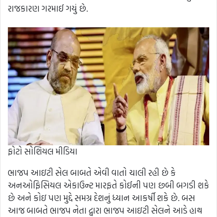
રાજકારણ ગરમાઈ ગયું છે.
ફોટો સોશિયલ મીડિયા
ભાજપ આઇટી સેલ બાબતે એવી વાતો ચાલી રહી છે કે
અનઓફિસિયલ એકાઉન્ટ મારફતે કોઈની પણ છબી બગડી શકે
છે અને કોઇ પણ મુદ્દે સમગ્ર દેશનું ધ્યાન આકર્ષી શકે છે. બસ
આજ બાબતે ભાજપ નેતા દ્વારા ભાજપ આઇટી સેલને આડે હાથ