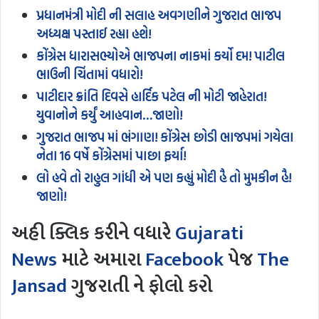
પ્રધાનમંત્રી મોદી ની સલાહ અવગણીને ગુજરાત ભાજપ
અધ્યક્ષ પસ્તાઈ રહ્યા હશે!
કોંગ્રેસ ધારાસભ્યોએ ભાજપના નાકમાં કર્યો દમ! પાટીલ
ભાઉની ચિંતામાં વધારો!
પાટીદાર ક્રાંતિ દિવસે હાર્દિક પટેલ ની મોટી જાહેરાત!
યુવાનોને કર્યું આહવાન…જાણો!
ગુજરાત ભાજપ માં ભંગાણ! કોંગ્રેસ છોડી ભાજપમાં ગયેલા
નેતા 16 વર્ષે કોંગ્રેસમાં પાછા ફર્યા!
લો હવે તો રાહુલ ગાંધી એ પણ કહ્યું મોદી હૈ તો મુમકીન હૈ!
જાણો!
અહી ક્લિક કરીને વધારે
Gujarati
News
માટે અમારા
Facebook
પેજ
The
Jansad
ગુજરાતી ને ફોલો કરો