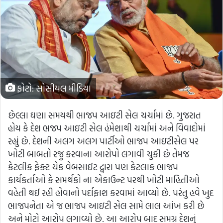
ફોટો: સોસીયલ મીડિયા
છેલ્લા ઘણા સમયથી ભાજપ આઇટી સેલ ચર્ચામાં છે. ગુજરાત
હોય કે દેશ ભજપ આઇટી સેલ હંમેશાથી ચર્ચામાં અને વિવાદોમાં
રહ્યું છે. દેશની અલગ અલગ પાર્ટીઓ ભાજપ આઇટીસેલ પર
ખોટી બાબતો રજુ કરવાના આરોપો લગાવી ચુકી છે તેમજ
કેટલીક ફેક્ટ ચેક વેબસાઈટ દ્વારા પણ કેટલાક ભાજપ
કાર્યકર્તાઓ કે સમર્થકો ના એકાઉન્ટ પરથી ખોટી માહિતીઓ
વહેતી થઈ રહી હોવાનો પર્દાફાશ કરવામાં આવ્યો છે. પરંતુ હવે ખુદ
ભાજપનેતા એ જ ભાજપ આઇટી સેલ સામે લાલ આંખ કરી છે
અને મોટો આરોપ લગાવ્યો છે. આ આરોપ બાદ સમગ્ર દેશનું