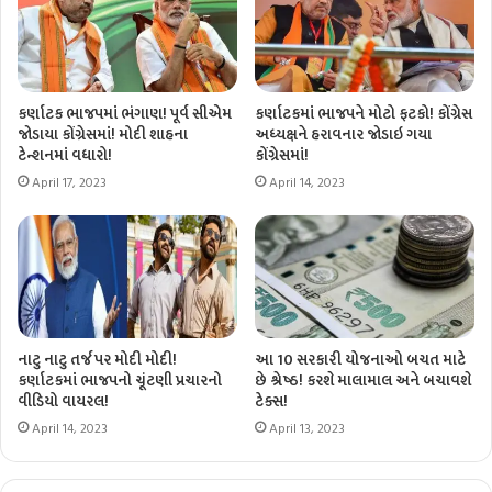
કર્ણાટક ભાજપમાં ભંગાણ! પૂર્વ સીએમ
કર્ણાટકમાં ભાજપને મોટો ફટકો! કોંગ્રેસ
જોડાયા કોંગ્રેસમાં! મોદી શાહના
અધ્યક્ષને હરાવનાર જોડાઇ ગયા
ટેન્શનમાં વધારો!
કોંગ્રેસમાં!
April 17, 2023
April 14, 2023
નાટુ નાટુ તર્જ પર મોદી મોદી!
આ 10 સરકારી યોજનાઓ બચત માટે
કર્ણાટકમાં ભાજપનો ચૂંટણી પ્રચારનો
છે શ્રેષ્ઠ! કરશે માલામાલ અને બચાવશે
વીડિયો વાયરલ!
ટેક્સ!
April 14, 2023
April 13, 2023