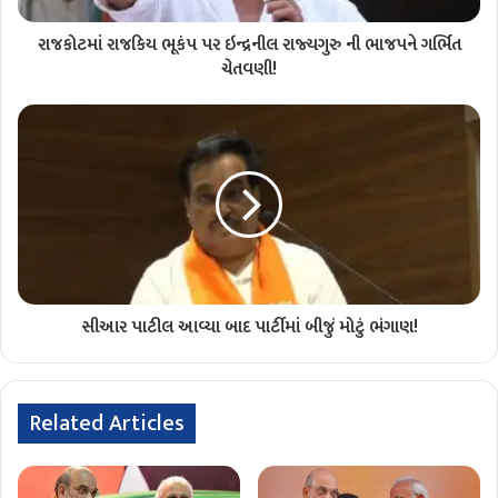
રાજકોટમાં રાજકિય ભૂકંપ પર ઇન્દ્રનીલ રાજ્યગુરુ ની ભાજપને ગર્ભિત
ચેતવણી!
સીઆર પાટીલ આવ્યા બાદ પાર્ટીમાં બીજું મોટું ભંગાણ!
Related Articles