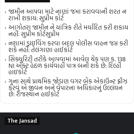
જામીન આપવા માટે નાણાં જમા કરાવવાની શરત ન
રાખી શકાય: સુપ્રીમ કોર્ટ
આગોતરા જામીન ને યાંત્રિક રીતે મર્યાદિત કરી શકાય
નહીં: સુપ્રીમ કોર્ટ​સુપ્રીમ
નશામાં ડ્રાઇવિંગ કરવા બદલ પોલીસ વાહન જપ્ત કરી
શકે નહીં: તેલંગાણા હાઈકોર્ટ
સિક્યુરિટી તરીકે આપવામાં આવેલ ચેક પણ ક. 138
NI એક્ટ હેઠળ કાર્યવાહી પાત્ર બની શકે છે: દિલ્હી
હાઇકોર્ટ
ગુના સાથે પ્રાથમિક જોડાણ વગર બેંક એકાઉન્ટ ફ્રીઝ
કરવું એ જીવન અને વેપારના અધિકારનું ઉલ્લંઘન
છે: રાજસ્થાન હાઈકોર્ટ
The Jansad