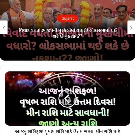
Gujarat
વિવાદ વધતાં ભાજપની મુશ્કેલીમાં વધારો! લોકસભામાં થઈ
શકે છે નુકશાન??
આજનું રાશિફળ! વૃષભ રાશિ માટે ઉત્તમ સમય! મીન રાશિ માટે