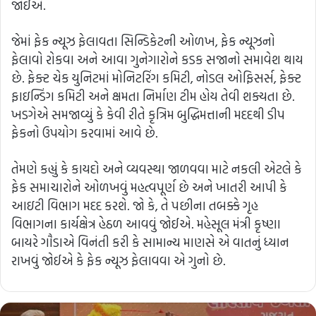
જોઈએ.
જેમાં ફેક ન્યૂઝ ફેલાવતા સિન્ડિકેટની ઓળખ, ફેક ન્યૂઝનો
ફેલાવો રોકવા અને આવા ગુનેગારોને કડક સજાનો સમાવેશ થાય
છે. ફેક્ટ ચેક યુનિટમાં મોનિટરિંગ કમિટી, નોડલ ઓફિસર્સ, ફેક્ટ
ફાઇન્ડિંગ કમિટી અને ક્ષમતા નિર્માણ ટીમ હોય તેવી શક્યતા છે.
ખડગેએ સમજાવ્યું કે કેવી રીતે કૃત્રિમ બુદ્ધિમત્તાની મદદથી ડીપ
ફેકનો ઉપયોગ કરવામાં આવે છે.
તેમણે કહ્યું કે કાયદો અને વ્યવસ્થા જાળવવા માટે નકલી એટલે કે
ફેક સમાચારોને ઓળખવું મહત્વપૂર્ણ છે અને ખાતરી આપી કે
આઇટી વિભાગ મદદ કરશે. જો કે, તે પછીના તબક્કે ગૃહ
વિભાગના કાર્યક્ષેત્ર હેઠળ આવવું જોઈએ. મહેસૂલ મંત્રી કૃષ્ણા
બાયરે ગૌડાએ વિનંતી કરી કે સામાન્ય માણસે એ વાતનું ધ્યાન
રાખવું જોઈએ કે ફેક ન્યૂઝ ફેલાવવા એ ગુનો છે.