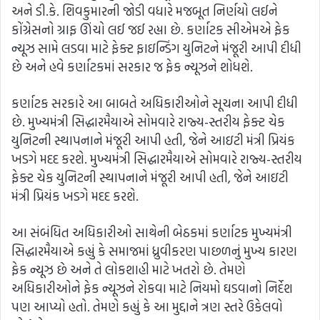
અને ડી.કે. શિવકુમારની જોડી વધારે મજબૂત નિર્ણયો લઈને
કોંગ્રેસનો ગ્રાફ ઊંચો લઈ જઈ રહ્યા છે. કર્ણાટક સીએમએ ફેક
ન્યૂઝ સામે લડવા માટે ફેક્ટ ફાઇન્ડિંગ યુનિટને મંજૂરી આપી દીધી
છે અને હવે કર્ણાટકમાં સરકાર જ ફેક ન્યૂઝને શોધશે.
કર્ણાટક સરકારે આ બાબતે અધિકારીઓને સૂચના આપી દીધી
છે. મુખ્યમંત્રી સિદ્ધારમૈયાએ સોમવારે રાજ્ય-સ્તરીય ફેક્ટ ચેક
યુનિટની સ્થાપનાને મંજૂરી આપી હતી, જેને આઇટી મંત્રી પ્રિયંક
ખડગે મદદ કરશે. મુખ્યમંત્રી સિદ્ધારમૈયાએ સોમવારે રાજ્ય-સ્તરીય
ફેક્ટ ચેક યુનિટની સ્થાપનાને મંજૂરી આપી હતી, જેને આઇટી
મંત્રી પ્રિયંક ખડગે મદદ કરશે.
આ સંબંધિત અધિકારીઓ સાથેની બેઠકમાં કર્ણાટક મુખ્યમંત્રી
સિદ્ધારમૈયાએ કહ્યું કે સમાજમાં ધ્રુવીકરણ પાછળનું મુખ્ય કારણ
ફેક ન્યૂઝ છે અને તે લોકશાહી માટે ખતરો છે. તેમણે
અધિકારીઓને ફેક ન્યૂઝને રોકવા માટે નિયમો ઘડવાનો નિર્દેશ
પણ આપ્યો હતો. તેમણે કહ્યું કે આ મુદ્દાને ત્રણ સ્તરે ઉકેલવો