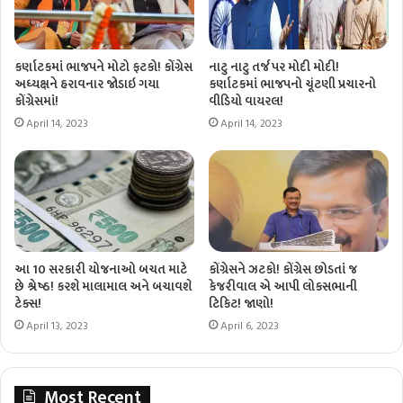
કર્ણાટકમાં ભાજપને મોટો ફટકો! કોંગ્રેસ
નાટુ નાટુ તર્જ પર મોદી મોદી!
અધ્યક્ષને હરાવનાર જોડાઇ ગયા
કર્ણાટકમાં ભાજપનો ચૂંટણી પ્રચારનો
કોંગ્રેસમાં!
વીડિયો વાયરલ!
April 14, 2023
April 14, 2023
આ 10 સરકારી યોજનાઓ બચત માટે
કોંગ્રેસને ઝટકો! કોંગ્રેસ છોડતાં જ
છે શ્રેષ્ઠ! કરશે માલામાલ અને બચાવશે
કેજરીવાલ એ આપી લોકસભાની
ટેક્સ!
ટિકિટ! જાણો!
April 13, 2023
April 6, 2023
Most Recent