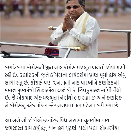
કર્ણાટક માં કોંગ્રેસની જીત બાદ કોંગ્રેસ મજબૂત બનતી જોવા મળી
રહી છે. કર્ણાટકની જીતે કોંગ્રેસના કાર્યકરોમાં પ્રાણ પૂર્યા હોય એવું
લાગી રહ્યું છે. કોંગ્રેસે પણ જનતાની નાડ પારખીને કર્ણાટકની
કમાન મુખ્યમંત્રી સિદ્ધારમૈયા અને ડી.કે. શિવકુમારને સોંપી દીધી
છે. જે એકબાદ એક મજબૂત નિર્ણયો લઇ રહ્યા છે અને કર્ણાટક
ને કોંગ્રેસનું એક મોડલ સ્ટેટ બનવવા મહા મહેનત કરી રહ્યા છે.
આ બંને ની જોડીએ કર્ણાટક વિધાનસભા ચૂંટણીમાં પણ
જબરદસ્ત કામ કર્યું હતું અને હવે ચૂંટણી પછી પણ સિદ્ધારમૈયા