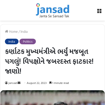
M
Home
/
India
India
Politics
કર્ણાટક મુખ્યમંત્રીએ ભર્યું મજબૂત
પગલું! વિપક્ષોને જબરદસ્ત ફાટકાર!
જાણો!
Send
jansad
August 22, 2023
1 minute read
an
email