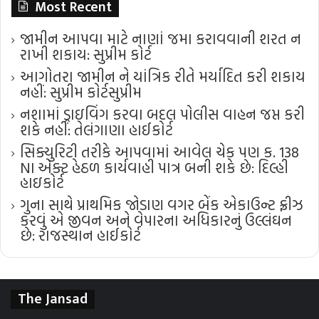
Most Recent
જામીન આપવા માટે નાણાં જમા કરાવવાની શરત ન
રાખી શકાય: સુપ્રીમ કોર્ટ
આગોતરા જામીન ને યાંત્રિક રીતે મર્યાદિત કરી શકાય
નહીં: સુપ્રીમ કોર્ટ​સુપ્રીમ
નશામાં ડ્રાઇવિંગ કરવા બદલ પોલીસ વાહન જપ્ત કરી
શકે નહીં: તેલંગાણા હાઈકોર્ટ
સિક્યુરિટી તરીકે આપવામાં આવેલ ચેક પણ ક. 138
NI એક્ટ હેઠળ કાર્યવાહી પાત્ર બની શકે છે: દિલ્હી
હાઇકોર્ટ
ગુના સાથે પ્રાથમિક જોડાણ વગર બેંક એકાઉન્ટ ફ્રીઝ
કરવું એ જીવન અને વેપારના અધિકારનું ઉલ્લંઘન
છે: રાજસ્થાન હાઈકોર્ટ
The Jansad