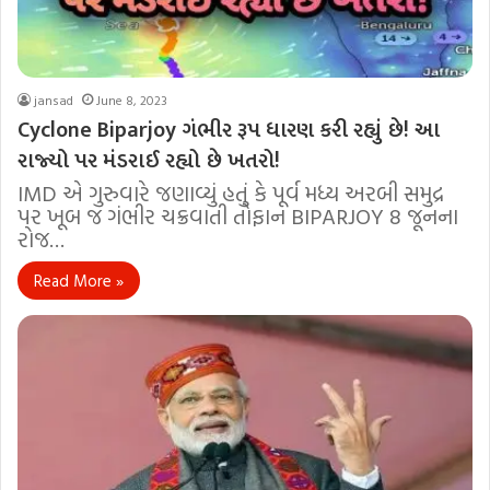
jansad
June 8, 2023
Cyclone Biparjoy ગંભીર રૂપ ધારણ કરી રહ્યું છે! આ
રાજ્યો પર મંડરાઈ રહ્યો છે ખતરો!
IMD એ ગુરુવારે જણાવ્યું હતું કે પૂર્વ મધ્ય અરબી સમુદ્ર
પર ખૂબ જ ગંભીર ચક્રવાતી તોફાન BIPARJOY 8 જૂનના
રોજ…
Read More »