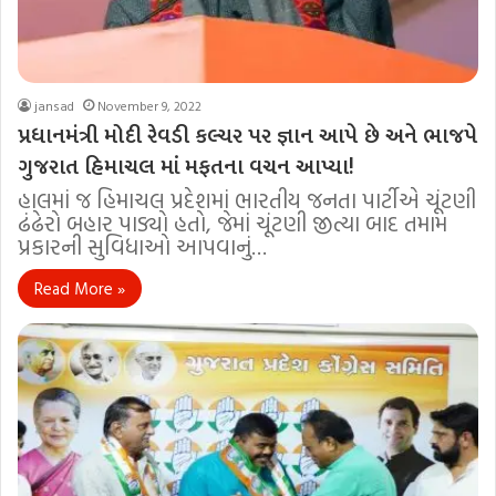
jansad
November 9, 2022
પ્રધાનમંત્રી મોદી રેવડી કલ્ચર પર જ્ઞાન આપે છે અને ભાજપે
ગુજરાત હિમાચલ માં મફતના વચન આપ્યા!
હાલમાં જ હિમાચલ પ્રદેશમાં ભારતીય જનતા પાર્ટીએ ચૂંટણી
ઢંઢેરો બહાર પાડ્યો હતો, જેમાં ચૂંટણી જીત્યા બાદ તમામ
પ્રકારની સુવિધાઓ આપવાનું…
Read More »