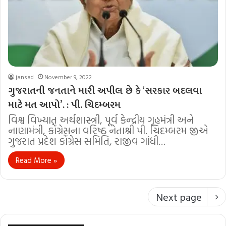
jansad
November 9, 2022
ગુજરાતની જનતાને મારી અપીલ છે કે ‘સરકાર બદલવા
માટે મત આપો’. : પી. ચિદમ્બરમ
વિશ્વ વિખ્યાત અર્થશાસ્ત્રી, પૂર્વ કેન્દ્રીય ગૃહમંત્રી અને
નાણામંત્રી, કોંગ્રેસના વરિષ્ઠ નેતાશ્રી પી. ચિદમ્બરમ જીએ
ગુજરાત પ્રદેશ કોંગ્રેસ સમિતિ, રાજીવ ગાંધી…
Read More »
Next page