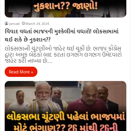
jansad
March 24, 2024
વિવાદ વધતાં ભાજપની મુશ્કેલીમાં વધારો! લોકસભામાં
થઈ શકે છે નુકશાન??
લોકસભાની ચૂંટણીઓ જાહેર થઈ ચૂકી છે. ભાજપ કોંગ્રેસ
દ્વારા અમુક બેઠકો બાદ કરતાં લગભગ લગભગ ઉમેદવારો
જાહેર કરી નાખ્યા છે.…
Read More »