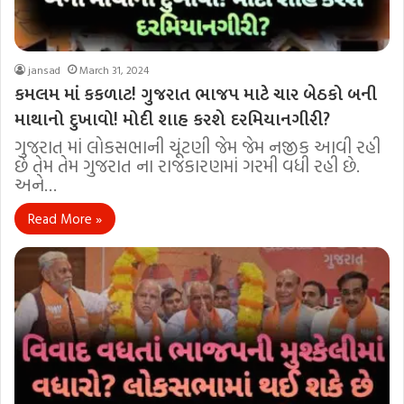
jansad
March 31, 2024
કમલમ માં કકળાટ! ગુજરાત ભાજપ માટે ચાર બેઠકો બની
માથાનો દુખાવો! મોદી શાહ કરશે દરમિયાનગીરી?
ગુજરાત માં લોકસભાની ચૂંટણી જેમ જેમ નજીક આવી રહી
છે તેમ તેમ ગુજરાત ના રાજકારણમાં ગરમી વધી રહી છે.
અને…
Read More »