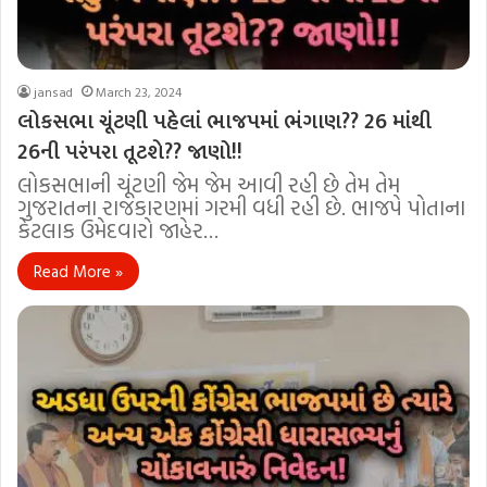
jansad
March 23, 2024
લોકસભા ચૂંટણી પહેલાં ભાજપમાં ભંગાણ?? 26 માંથી
26ની પરંપરા તૂટશે?? જાણો!!
લોકસભાની ચૂંટણી જેમ જેમ આવી રહી છે તેમ તેમ
ગુજરાતના રાજકારણમાં ગરમી વધી રહી છે. ભાજપે પોતાના
કેટલાક ઉમેદવારો જાહેર…
Read More »