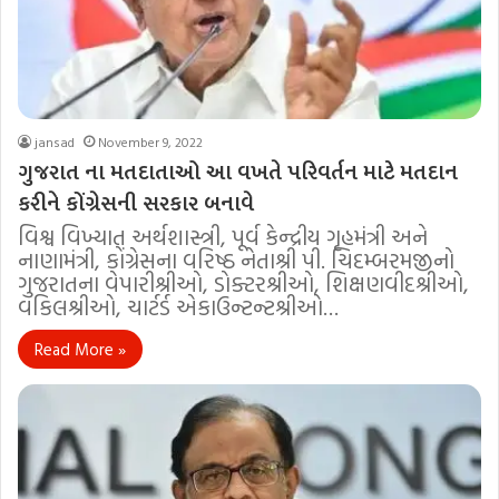
jansad
November 9, 2022
ગુજરાત ના મતદાતાઓ આ વખતે પરિવર્તન માટે મતદાન
કરીને કોંગ્રેસની સરકાર બનાવે
વિશ્વ વિખ્યાત અર્થશાસ્ત્રી, પૂર્વ કેન્દ્રીય ગૃહમંત્રી અને
નાણામંત્રી, કોંગ્રેસના વરિષ્ઠ નેતાશ્રી પી. ચિદમ્બરમજીનો
ગુજરાતના વેપારીશ્રીઓ, ડોક્ટરશ્રીઓ, શિક્ષણવીદશ્રીઓ,
વકિલશ્રીઓ, ચાર્ટર્ડ એકાઉન્ટન્ટશ્રીઓ…
Read More »