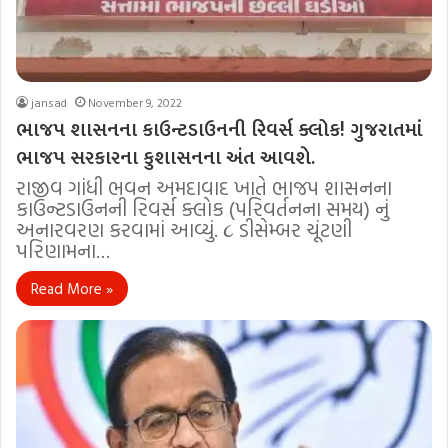
jansad
November 9, 2022
ભાજપ શાસનના કાઉન્ટડાઉનની રિવર્સ ક્લોક! ગુજરાતમાં
ભાજપ સરકારના કુશાસનના અંત આવશે.
રાજીવ ગાંધી ભવન અમદાવાદ ખાતે ભાજપ શાસનના
કાઉન્ટડાઉનની રિવર્સ ક્લોક (પરિવર્તનના સમય) નું
અનારવરણ કરવામાં આવ્યું. ૮ ડીસેમ્બર ચૂંટણી
પરિણામના…
Read More »