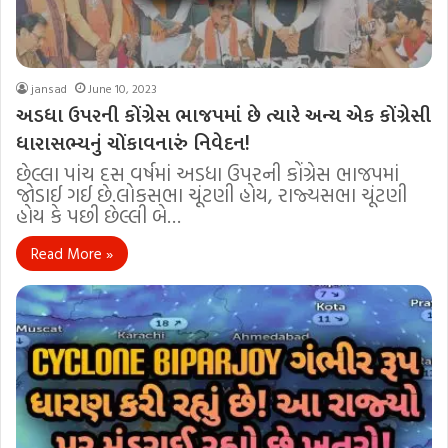
jansad
June 10, 2023
અડધા ઉપરની કોંગ્રેસ ભાજપમાં છે ત્યારે અન્ય એક કોંગ્રેસી
ધારાસભ્યનું ચોંકાવનારું નિવેદન!
છેલ્લા પાંચ દસ વર્ષમાં અડધા ઉપરની કોંગ્રેસ ભાજપમાં
જોડાઈ ગઈ છે.લોકસભા ચૂંટણી હોય, રાજ્યસભા ચૂંટણી
હોય કે પછી છેલ્લી બે…
Read More »