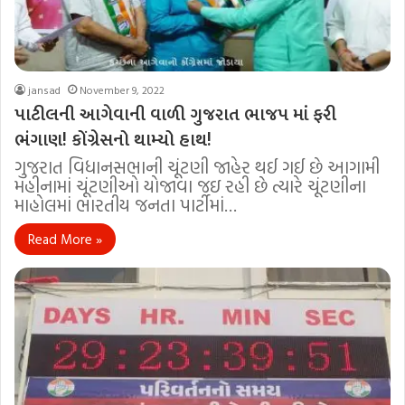
jansad
November 9, 2022
પાટીલની આગેવાની વાળી ગુજરાત ભાજપ માં ફરી
ભંગાણ! કોંગ્રેસનો થામ્યો હાથ!
ગુજરાત વિધાનસભાની ચૂંટણી જાહેર થઈ ગઈ છે આગામી
મહીનામાં ચૂંટણીઓ યોજાવા જઇ રહી છે ત્યારે ચૂંટણીના
માહોલમાં ભારતીય જનતા પાર્ટીમાં…
Read More »