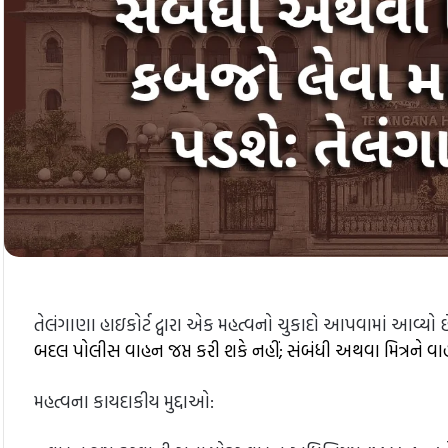
તેલંગાણા હાઇકોર્ટ દ્વારા એક મહત્વનો ચુકાદો આપવામાં આવ્યો છ
બદલ પોલીસ વાહન જપ્ત કરી શકે નહીં; સંબંધી અથવા મિત્રને વ
મહત્વના કાયદાકીય મુદ્દાઓ: