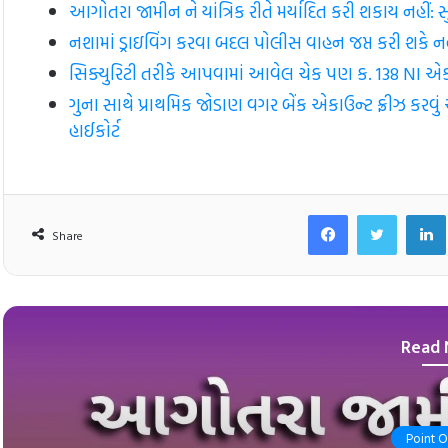
આગોતરા જામીન ને યાંત્રિક રીતે મર્યાદિત કરી શકાય નહીં: સુપ્ર
નશામાં ડ્રાઇવિંગ કરવા બદલ પોલીસ વાહન જપ્ત કરી શકે નહી
સિક્યુરિટી તરીકે આપવામાં આવેલ ચેક પણ ક. 138 NI એક્ટ હ
ગુના સાથે પ્રાથમિક જોડાણ વગર બેંક એકાઉન્ટ ફ્રીઝ કરવ
હાઈકોર્ટ
Facebook
Twitt
Share
Read 
Point 