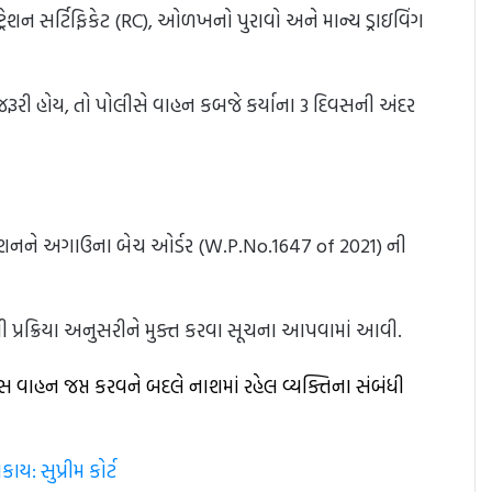
્રેશન સર્ટિફિકેટ (RC), ઓળખનો પુરાવો અને માન્ય ડ્રાઇવિંગ
 જરૂરી હોય, તો પોલીસે વાહન કબજે કર્યાના 3 દિવસની અંદર
ટિશનને અગાઉના બેચ ઓર્ડર (W.P.No.1647 of 2021) ની
 પ્રક્રિયા અનુસરીને મુક્ત કરવા સૂચના આપવામાં આવી.
લીસ વાહન જપ્ત કરવને બદલે નાશમાં રહેલ વ્યક્તિના સંબંધી
: સુપ્રીમ કોર્ટ