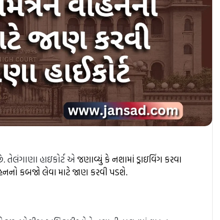
ે. તેલંગાણા હાઇકોર્ટ એ
જણાવ્યું કે નશામાં ડ્રાઇવિંગ કરવા
ાહનનો કબજો લેવા માટે જાણ કરવી પડશે.