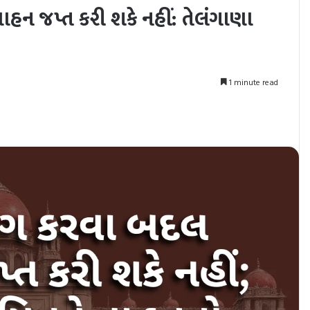
હન જપ્ત કરી શકે નહીં: તેલંગાણા
1 minute read
nt