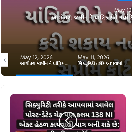
May 12
આગોતરા જામીન ને યાંત્રિક રીતે મર્યાદિત
May 12, 2026
May 11, 2026
જામીન આપવા માટે નાણાં જમા કરાવવાની શરત ન રાખી શકાય: સુપ્રીમ કોર્ટ
આગોતરા જામીન ને યાંત્રિક રીતે મર્યાદિત કરી શકાય નહીં: સુપ્રીમ કોર્ટ​સુપ્રીમ
સિક્યુરિટી તરીકે આપવામાં આવેલ ચેક પણ ક. 138 NI એક્ટ હેઠળ કાર્યવાહી પાત્ર બની શકે છે: દિલ્હી હાઇકોર્ટ