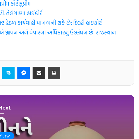
ીમ કોર્ટ​સુપ્રીમ
ં: તેલંગાણા હાઈકોર્ટ
ેઠળ કાર્યવાહી પાત્ર બની શકે છે: દિલ્હી હાઇકોર્ટ
ું એ જીવન અને વેપારના અધિકારનું ઉલ્લંઘન છે: રાજસ્થાન
er
LinkedIn
Skype
Messenger
Share via Email
Print
Next
Of Law