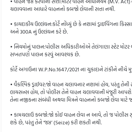
• વાહન જપ્ત કરવાની સત્તા:મોટર વાહન અધિનિયમ (M.V. Ac
ચલાવવાના આધારે વાહનનો કબજો લેવાની સત્તા નથી.
• કાયદાકીય ઉલ્લંઘન:કોર્ટે નોંધ્યું છે કે નશામાં ડ્રાઇવિંગના કિ
અને 300A નું ઉલ્લંઘન કરે છે.
• નિયમોનું પાલન:પોલીસ અધિકારીઓએ તેલંગાણા સ્ટેટ મોટર વ્હીક
સખતપણે પાલન કરવું આવશ્યક છે.
કોર્ટે અગાઉના W.P.No.1647/2021 ના ચુકાદાને ટાંકીને ની
• વૈકલ્પિક ડ્રાઈવર:જો વાહન ચલાવનાર નશામાં હોય, પરંતુ તેની 
લાયસન્સ હોય, તો પોલીસ તેને વાહન ચલાવવાની મંજૂરી આપશે.
તેના નજીકના સંબંધી અથવા મિત્રને વાહનનો કબજો લેવા માટે 
• કામચલાઉ કબજો:જો કોઈ વાહન લેવા ન આવે, તો જ પોલીસ સુરક
શકે છે, પરંતુ તેને ‘જપ્ત’ (Seize) કરી શકતી નથી.