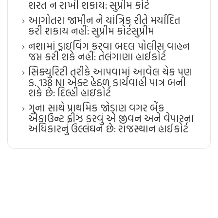
શરત ન રાખી શકાય: સુપ્રીમ કોર્ટ
આગોતરા જામીન ને યાંત્રિક રીતે મર્યાદિત
કરી શકાય નહીં: સુપ્રીમ કોર્ટ​સુપ્રીમ
નશામાં ડ્રાઇવિંગ કરવા બદલ પોલીસ વાહન
જપ્ત કરી શકે નહીં: તેલંગાણા હાઈકોર્ટ
સિક્યુરિટી તરીકે આપવામાં આવેલ ચેક પણ
ક. 138 NI એક્ટ હેઠળ કાર્યવાહી પાત્ર બની
શકે છે: દિલ્હી હાઇકોર્ટ
ગુના સાથે પ્રાથમિક જોડાણ વગર બેંક
એકાઉન્ટ ફ્રીઝ કરવું એ જીવન અને વેપારના
અધિકારનું ઉલ્લંઘન છે: રાજસ્થાન હાઈકોર્ટ