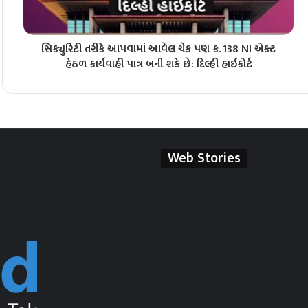
સિક્યુરિટી તરીકે આપવામાં આવેલ ચેક પણ ક. 138 NI એક્ટ
હેઠળ કાર્યવાહી પાત્ર બની શકે છે: દિલ્હી હાઇકોર્ટ
Web Stories