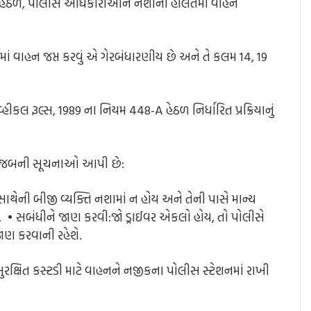
t) હેઠળ, પોલીસ અધિકારીઓને નશાની હાલતમાં વાહન
સ્સામાં વાહન જપ્ત કરવું એ ગેરબંધારણીય છે અને તે કલમ 14, 19
લ રૂલ્સ, 1989 ના નિયમ 448-A હેઠળ નિર્ધારિત પ્રક્રિયાનું
ચે મુજબની સૂચનાઓ આપી છે:
સાથેની બીજી વ્યક્તિ નશામાં ન હોય અને તેની પાસે માન્ય
 • સબંધીને જાણ કરવી:જો ડ્રાઈવર એકલો હોય, તો પોલીસે
જાણ કરવાની રહેશે.
્ષિત કસ્ટડી માટે વાહનને નજીકના પોલીસ સ્ટેશનમાં રાખી