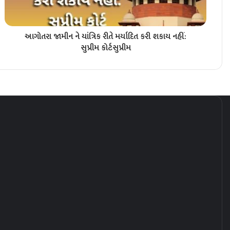
આગોતરા જામીન ને યાંત્રિક રીતે મર્યાદિત કરી શકાય નહીં:
સુપ્રીમ કોર્ટ​સુપ્રીમ