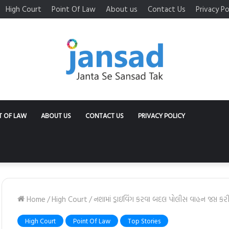
High Court
Point Of Law
About us
Contact Us
Privacy Po
T OF LAW
ABOUT US
CONTACT US
PRIVACY POLICY
Home
/
High Court
/
નશામાં ડ્રાઇવિંગ કરવા બદલ પોલીસ વાહન જપ્ત કરી 
High Court
Point Of Law
Top Stories