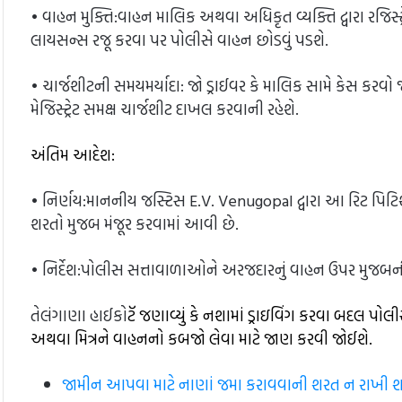
• વાહન મુક્તિ:વાહન માલિક અથવા અધિકૃત વ્યક્તિ દ્વારા રજિસ્ટ
લાયસન્સ રજૂ કરવા પર પોલીસે વાહન છોડવું પડશે.
• ચાર્જશીટની સમયમર્યાદા: જો ડ્રાઈવર કે માલિક સામે કેસ કરવો
મેજિસ્ટ્રેટ સમક્ષ ચાર્જશીટ દાખલ કરવાની રહેશે.
અંતિમ આદેશ:
• નિર્ણય:માનનીય જસ્ટિસ E.V. Venugopal દ્વારા આ રિટ પિ
શરતો મુજબ મંજૂર કરવામાં આવી છે.
• નિર્દેશ:પોલીસ સત્તાવાળાઓને અરજદારનું વાહન ઉપર મુજબની
તેલંગાણા હાઈકો
ટૅ જણાવ્યું કે નશામાં ડ્રાઇવિંગ કરવા બદલ પો
અથવા મિત્રને વાહનનો કબજો લેવા માટે જાણ કરવી જોઈશે.
જામીન આપવા માટે નાણાં જમા કરાવવાની શરત ન રાખી શકાય