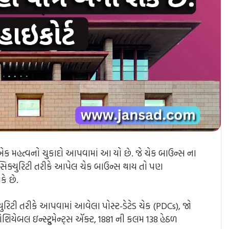
રા એક મહત્વનો ચુકાદો આપવામાં આ યો છે. જે ચેક બાઉન્સ ના
કે સિક્યુરિટી તરીકે આપેલ ચેક બાઉન્સ થાય તો પણ
ે છે.
્યુરિટી તરીકે આપવામાં આવેલા પોસ્ટ-ડેટેડ ચેક (PDCs), જો
િયેબલ ઇન્સ્ટ્રુમેન્ટ્સ ઍક્ટ, 1881 ની કલમ 138 હેઠળ