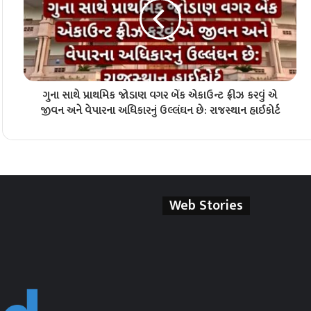
ગુના સાથે પ્રાથમિક જોડાણ વગર બેંક એકાઉન્ટ ફ્રીઝ કરવું એ
જીવન અને વેપારના અધિકારનું ઉલ્લંઘન છે: રાજસ્થાન હાઈકોર્ટ
Web Stories