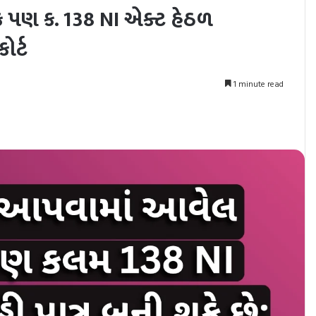
ક પણ ક. 138 NI એક્ટ હેઠળ
ોર્ટ
1 minute read
nt