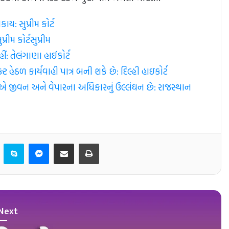
: સુપ્રીમ કોર્ટ
ીમ કોર્ટ​સુપ્રીમ
ં: તેલંગાણા હાઈકોર્ટ
ેઠળ કાર્યવાહી પાત્ર બની શકે છે: દિલ્હી હાઇકોર્ટ
ું એ જીવન અને વેપારના અધિકારનું ઉલ્લંઘન છે: રાજસ્થાન
er
LinkedIn
Skype
Messenger
Share via Email
Print
Next