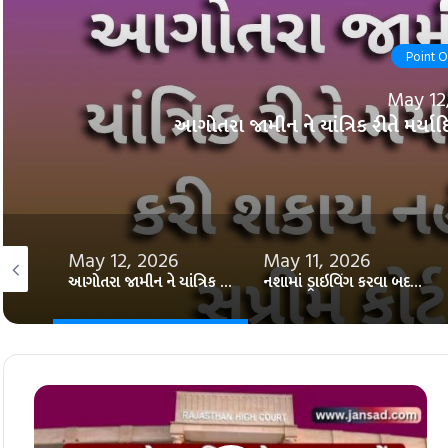
Point 
May 12
આગોતરા જામીન ને યાંત્રિક રીતે મર્યાદિત
May 12, 2026
May 11, 2026
જામીન આપવા માટે નાણાં જમા કરાવવાની શરત ન રાખી શકાય: સુપ્રીમ કોર્ટ
આગોતરા જામીન ને યાંત્રિક રીતે મર્યાદિત કરી શકાય નહીં: સુપ્રીમ કોર્ટ​સુપ્રીમ
નશામાં ડ્રાઇવિંગ કરવા બદલ પોલીસ વાહન જપ્ત કરી શકે નહીં: તેલંગાણા હાઈકોર્ટ