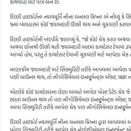
કાર્યવાહી માટે પાત્ર બને છે.
દિલ્લી હાઇકોર્ટના ન્યાયમૂર્તિ નીના બન્સલ ક્રિષ્ના એ નોંધ્યું ક
જ્યાં વ્યવહારમાં કોઈ જવાબદારી ઊભી થાય અને ચુકવણી કરવામા
દિલ્લી હાઇકોર્ટની ખંડપીઠે જણાવ્યું કે, “જો કોઈ ચેક કરાર અથ
અથવા લોનથી ઊભી થતી જવાબદારી બાદમાં કાયદેસર દેવામાં રૂપાંત
આપ્યો હોય, પરંતુ તે કાયદેસર દેવાની ચુકવણી માટે આપેલા ચેક
નાણાકીય જવાબદારી માટે સિક્યુરિટી તરીકે આપવામાં આવેલા પોસ
પછી બાઉન્સ થાય, તો નીગોશિયેબલ ઇન્સ્ટ્રુમેન્ટ્સ ઍક્ટ, 1881 ની
એટલેકે કોઈ કાયદેસરના લેણા બાબતે આપેલ પોસ્ટ ડેટેડ ચેક જે સ
ભરતાં બાઉન્સ થાય તો પણ નીગોશિયેબલ ઇન્સ્ટ્રુમેન્ટ્સ ઍક્ટ, 18
આવા સિક્યુરિટી તરીકે આપેલ ચેક પણ નીગોશિયેબલ ઇન્સ્ટ્રુમેન્ટ
દિલ્લી હાઇકોર્ટ ન્યાયમૂર્તિ નીના બન્સલ ક્રિષ્ના દ્વારા આપ
પહેલા સિક્યુરિટી તરીકે આપેલ ચેક નેગોશીએબલ ઇન્સ્ટ્રુમેન્ટ 