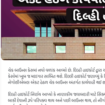
ચેક બાઉન્સ કેસમાં નવો વળાંક આવ્યો છે. દિલ્હી હાઇકોર્ટ દ્વા
કેસોમાં ખૂબ જ મદદગાર સાબિત થશે. દિલ્લી હાઇકોર્ટ જણાવ્યું 
નેગોશીએબલ એકટ હેઠળ ચેક બાઉન્સ અંતર્ગત કાર્યવાહી થઈ શક
દિલ્હી હાઇકોર્ટે નિર્ણય આપ્યો કે નાણાકીય જવાબદારી માટે સિક
બાકી દેવાની રૂપે પરિપક્વ થાય અને પછી બાઉન્સ થાય, તો નીગોશ