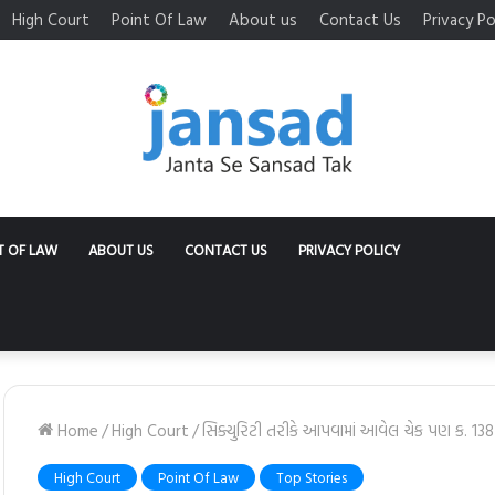
High Court
Point Of Law
About us
Contact Us
Privacy Po
T OF LAW
ABOUT US
CONTACT US
PRIVACY POLICY
Home
/
High Court
/
સિક્યુરિટી તરીકે આપવામાં આવેલ ચેક પણ ક. 138 NI
High Court
Point Of Law
Top Stories