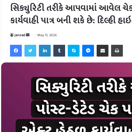
સિક્યુરિટી તરીકે આપવામાં આવેલ ચે
કાર્યવાહી પાત્ર બની શકે છે: દિલ્હી હાઇક
Send
jansad
May 11, 2026
an
Facebook
Twitter
LinkedIn
Tumblr
Skype
Messenger
Share via Email
Pri
email