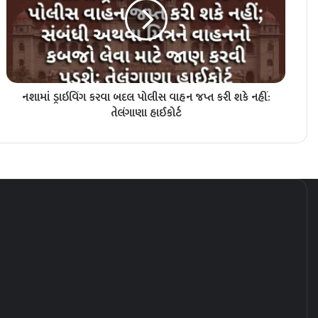
નશામાં ડ્રાઇવિંગ કરવા બદલ પોલીસ વાહન જપ્ત કરી શકે નહીં:
તેલંગાણા હાઈકોર્ટ