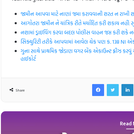
જામીન આપવા માટે નાણાં જમા કરાવવાની શરત ન રાખી શકાય
આગોતરા જામીન ને યાંત્રિક રીતે મર્યાદિત કરી શકાય નહીં: સુપ્ર
નશામાં ડ્રાઇવિંગ કરવા બદલ પોલીસ વાહન જપ્ત કરી શકે નહી
સિક્યુરિટી તરીકે આપવામાં આવેલ ચેક પણ ક. 138 NI એક્ટ હ
ગુના સાથે પ્રાથમિક જોડાણ વગર બેંક એકાઉન્ટ ફ્રીઝ કરવ
હાઈકોર્ટ
Facebook
Twitt
Share
Read 