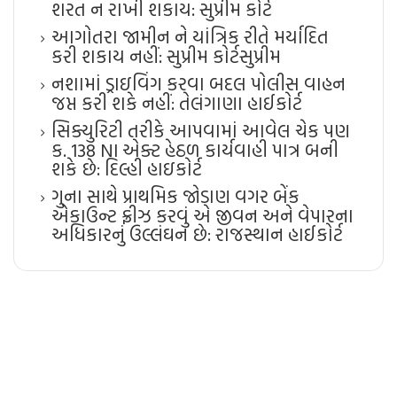
શરત ન રાખી શકાય: સુપ્રીમ કોર્ટ
આગોતરા જામીન ને યાંત્રિક રીતે મર્યાદિત
કરી શકાય નહીં: સુપ્રીમ કોર્ટ​સુપ્રીમ
નશામાં ડ્રાઇવિંગ કરવા બદલ પોલીસ વાહન
જપ્ત કરી શકે નહીં: તેલંગાણા હાઈકોર્ટ
સિક્યુરિટી તરીકે આપવામાં આવેલ ચેક પણ
ક. 138 NI એક્ટ હેઠળ કાર્યવાહી પાત્ર બની
શકે છે: દિલ્હી હાઇકોર્ટ
ગુના સાથે પ્રાથમિક જોડાણ વગર બેંક
એકાઉન્ટ ફ્રીઝ કરવું એ જીવન અને વેપારના
અધિકારનું ઉલ્લંઘન છે: રાજસ્થાન હાઈકોર્ટ