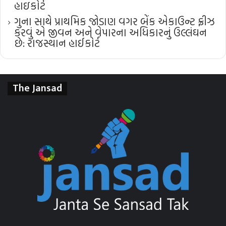
હાઇકોર્ટ
ગુના સાથે પ્રાથમિક જોડાણ વગર બેંક એકાઉન્ટ ફ્રીઝ
કરવું એ જીવન અને વેપારના અધિકારનું ઉલ્લંઘન
છે: રાજસ્થાન હાઈકોર્ટ
The Jansad