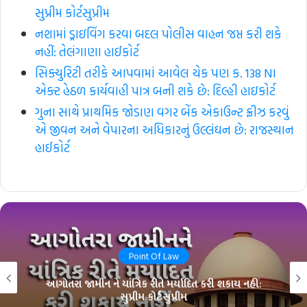
સુપ્રીમ કોર્ટ​સુપ્રીમ
નશામાં ડ્રાઇવિંગ કરવા બદલ પોલીસ વાહન જપ્ત કરી શકે
નહીં: તેલંગાણા હાઈકોર્ટ
સિક્યુરિટી તરીકે આપવામાં આવેલ ચેક પણ ક. 138 NI
એક્ટ હેઠળ કાર્યવાહી પાત્ર બની શકે છે: દિલ્હી હાઇકોર્ટ
ગુના સાથે પ્રાથમિક જોડાણ વગર બેંક એકાઉન્ટ ફ્રીઝ કરવું
એ જીવન અને વેપારના અધિકારનું ઉલ્લંઘન છે: રાજસ્થાન
હાઈકોર્ટ
Point Of Law
આગોતરા જામીન ને યાંત્રિક રીતે મર્યાદિત કરી શકાય નહીં:
સુપ્રીમ કોર્ટ​સુપ્રીમ