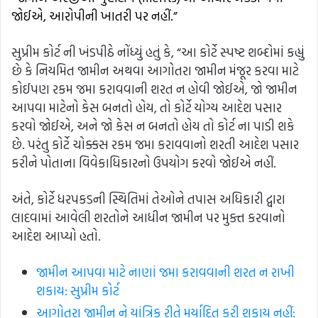
જોઈએ, આરોપીની ખાતરી પર નહીં.”
સુપ્રીમ કોર્ટ ની ખંડપીઠે નોંધ્યું હતું કે, “આ કોર્ટે સ્પષ્ટ શબ્દોમાં કહ્યું
છે કે નિયમિત જામીન અથવા આગોતરા જામીન મંજૂર કરવા માટે
કોઈપણ રકમ જમા કરાવવાની શરત ન હોવી જોઈએ, જો જામીન
આપવા માટેનો કેસ બનતો હોય, તો કોર્ટે યોગ્ય આદેશ પસાર
કરવો જોઈએ, અને જો કેસ ન બનતો હોય તો કોર્ટ ના પાડી શકે
છે. પરંતુ કોર્ટે ચોક્કસ રકમ જમા કરાવવાનો શરતી આદેશ પસાર
કરીને પોતાના વિવેકાધિકારનો ઉપયોગ કરવો જોઈએ નહીં.
અંતે, કોર્ટે ધરપકડની સ્થિતિમાં તેઓને તપાસ અધિકારી દ્વારા
લાદવામાં આવેલી શરતોને આધીન જામીન પર મુક્ત કરવાનો
આદેશ આપ્યો હતો.
જામીન આપવા માટે નાણાં જમા કરાવવાની શરત ન રાખી
શકાય: સુપ્રીમ કોર્ટ
આગોતરા જામીન ને યાંત્રિક રીતે મર્યાદિત કરી શકાય નહીં: