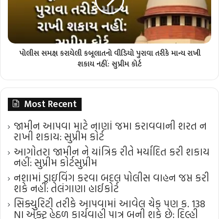
પોલીસ સમક્ષ કરાયેલી કબૂલાતનો વીડિયો પુરાવા તરીકે માન્ય રાખી
શકાય નહીં: સુપ્રીમ કોર્ટ
Most Recent
જામીન આપવા માટે નાણાં જમા કરાવવાની શરત ન
રાખી શકાય: સુપ્રીમ કોર્ટ
આગોતરા જામીન ને યાંત્રિક રીતે મર્યાદિત કરી શકાય
નહીં: સુપ્રીમ કોર્ટ​સુપ્રીમ
નશામાં ડ્રાઇવિંગ કરવા બદલ પોલીસ વાહન જપ્ત કરી
શકે નહીં: તેલંગાણા હાઈકોર્ટ
સિક્યુરિટી તરીકે આપવામાં આવેલ ચેક પણ ક. 138
NI એક્ટ હેઠળ કાર્યવાહી પાત્ર બની શકે છે: દિલ્હી