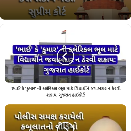
'ભાઈ' કે 'કુમાર' ની કલેરિકલ ભૂલ માટે વિદ્યાર્થીને જવાબદાર ન ઠેરવી
શકાય: ગુજરાત હાઈકોર્ટ