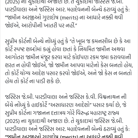
(2025) ના ચુકાદાથી અજાણ છે. તે ચુકાદામાં જસ્ટિસ જે.બી.
પારડીવાલા અને જસ્ટિસ આર. મહાદેવનની બેન્ચે ઠરાવ્યું હતું કે:
“જામીન અરજીઓ ગુણદોષ (merits) ના આધારે નક્કી થવી
જોઈએ, આરોપીની ખાતરી પર નહીં.”
સુપ્રીમ કોર્ટની બેન્ચે નોંધ્યું હતું કે “તે ખૂબ જ કમનસીબ છે કે આ
કોર્ટે સ્પષ્ટ શબ્દોમાં કહ્યું હોવા છતાં કે નિયમિત જામીન અથવા
આગોતરા જામીન મંજૂર કરવા માટે કોઈપણ રકમ જમા કરાવવાની
શરત ન હોવી જોઈએ, જો જામીન આપવા માટેનો કેસ બનતો હોય,
તો કોર્ટે યોગ્ય આદેશ પસાર કરવો જોઈએ, અને જો કેસ ન બનતો
હોય તો કોર્ટ ના પાડી શકે છે.
જસ્ટિસ જે.બી. પારડીવાલા અને જસ્ટિસ કે.વી. વિશ્વનાથન ની
બેંચે નોંધ્યું કે હાઈકોર્ટે “અસાધારણ આદેશો” પસાર કર્યા છે, જે
સુપ્રીમ કોર્ટના ગજાનન દત્તાત્રય ગોરે વિરુદ્ધ મહારાષ્ટ્ર રાજ્ય
(2025) ના ચુકાદાથી અજાણ છે. તે ચુકાદામાં જસ્ટિસ જે.બી.
પારડીવાલા અને જસ્ટિસ આર. મહાદેવનની બેન્ચે ઠરાવ્યું હતું કે:
“જામીન અરજીઓ ગુણદોષ (merits) ના આધારે નક્કી થવી