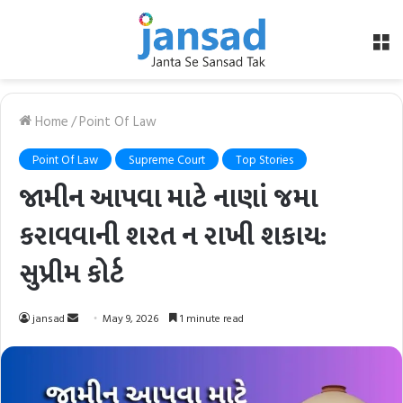
M
Home
/
Point Of Law
Point Of Law
Supreme Court
Top Stories
જામીન આપવા માટે નાણાં જમા
કરાવવાની શરત ન રાખી શકાય:
સુપ્રીમ કોર્ટ
Send
jansad
May 9, 2026
1 minute read
an
email