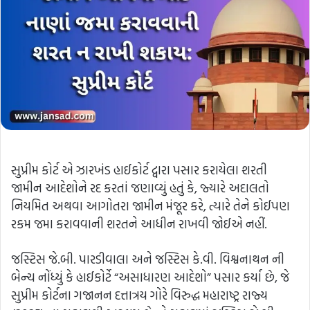
સુપ્રીમ કોર્ટ એ ઝારખંડ હાઈકોર્ટ દ્વારા પસાર કરાયેલા શરતી
જામીન આદેશોને રદ કરતાં જણાવ્યું હતું કે, જ્યારે અદાલતો
નિયમિત અથવા આગોતરા જામીન મંજૂર કરે, ત્યારે તેને કોઈપણ
રકમ જમા કરાવવાની શરતને આધીન રાખવી જોઈએ નહીં.
જસ્ટિસ જે.બી. પારડીવાલા અને જસ્ટિસ કે.વી. વિશ્વનાથન ની
બેન્ચ નોંધ્યું કે હાઈકોર્ટે “અસાધારણ આદેશો” પસાર કર્યા છે, જે
સુપ્રીમ કોર્ટના ગજાનન દત્તાત્રય ગોરે વિરુદ્ધ મહારાષ્ટ્ર રાજ્ય