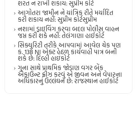
શરત ન રાખી શકાય: સુપ્રીમ કોર્ટ
આગોતરા જામીન ને યાંત્રિક રીતે મર્યાદિત
કરી શકાય નહીં: સુપ્રીમ કોર્ટ​સુપ્રીમ
નશામાં ડ્રાઇવિંગ કરવા બદલ પોલીસ વાહન
જપ્ત કરી શકે નહીં: તેલંગાણા હાઈકોર્ટ
સિક્યુરિટી તરીકે આપવામાં આવેલ ચેક પણ
ક. 138 NI એક્ટ હેઠળ કાર્યવાહી પાત્ર બની
શકે છે: દિલ્હી હાઇકોર્ટ
ગુના સાથે પ્રાથમિક જોડાણ વગર બેંક
એકાઉન્ટ ફ્રીઝ કરવું એ જીવન અને વેપારના
અધિકારનું ઉલ્લંઘન છે: રાજસ્થાન હાઈકોર્ટ