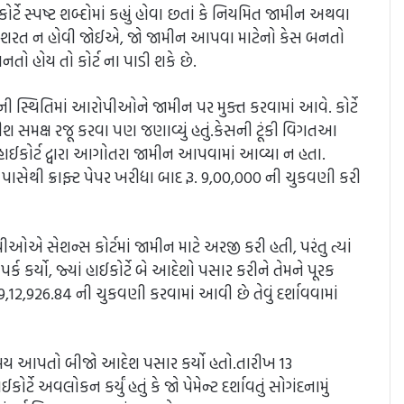
 કોર્ટે સ્પષ્ટ શબ્દોમાં કહ્યું હોવા છતાં કે નિયમિત જામીન અથવા
ી શરત ન હોવી જોઈએ, જો જામીન આપવા માટેનો કેસ બનતો
તો હોય તો કોર્ટ ના પાડી શકે છે.
ની સ્થિતિમાં આરોપીઓને જામીન પર મુક્ત કરવામાં આવે. કોર્ટે
ીશ સમક્ષ રજૂ કરવા પણ જણાવ્યું હતું.કેસની ટૂંકી વિગતઆ
હાઈકોર્ટ દ્વારા આગોતરા જામીન આપવામાં આવ્યા ન હતા.
સેથી ક્રાફ્ટ પેપર ખરીદ્યા બાદ રૂ. 9,00,000 ની ચુકવણી કરી
સેશન્સ કોર્ટમાં જામીન માટે અરજી કરી હતી, પરંતુ ત્યાં
 કર્યો, જ્યાં હાઈકોર્ટે બે આદેશો પસાર કરીને તેમને પૂરક
. 9,12,926.84 ની ચુકવણી કરવામાં આવી છે તેવું દર્શાવવામાં
સમય આપતો બીજો આદેશ પસાર કર્યો હતો.તારીખ 13
ટે અવલોકન કર્યું હતું કે જો પેમેન્ટ દર્શાવતું સોગંદનામું