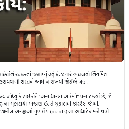
 આદેશોને રદ કરતાં જણાવ્યું હતું કે, જ્યારે અદાલતો નિયમિત
મા કરાવવાની શરતને આધીન રાખવી જોઈએ નહીં.
ચ નોંધ્યું કે હાઈકોર્ટે “અસાધારણ આદેશો” પસાર કર્યા છે, જે
2025) ના ચુકાદાથી અજાણ છે. તે ચુકાદામાં જસ્ટિસ જે.બી.
 કે: “જામીન અરજીઓ ગુણદોષ (merits) ના આધારે નક્કી થવી