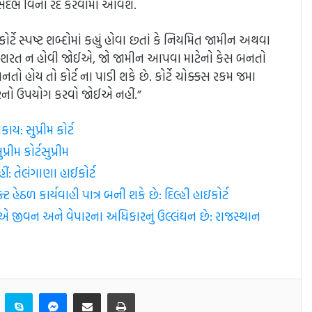
દર્ભ વિના રદ કરવામાં આવશે.
 કોર્ટે સ્પષ્ટ શબ્દોમાં કહ્યું હોવા છતાં કે નિયમિત જામીન અથવા
ી શરત ન હોવી જોઈએ, જો જામીન આપવા માટેનો કેસ બનતો
ો હોય તો કોર્ટ ના પાડી શકે છે. કોર્ટે ચોક્કસ રકમ જમા
રનો ઉપયોગ કરવો જોઈએ નહીં.”
: સુપ્રીમ કોર્ટ
ીમ કોર્ટ​સુપ્રીમ
ં: તેલંગાણા હાઈકોર્ટ
ેઠળ કાર્યવાહી પાત્ર બની શકે છે: દિલ્હી હાઇકોર્ટ
ું એ જીવન અને વેપારના અધિકારનું ઉલ્લંઘન છે: રાજસ્થાન
er
LinkedIn
Skype
Messenger
Share via Email
Print