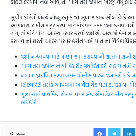
ફાઈલ કરવામાં નહીં આવે, તો આગોતરા જામીન અરજી વધુ કોઈ સં
સુપ્રીમ કોર્ટની બેન્ચે નોંધ્યું હતું કે “તે ખૂબ જ કમનસીબ છે કે આ
આગોતરા જામીન મંજૂર કરવા માટે કોઈપણ રકમ જમા કરાવવાન
હોય, તો કોર્ટે યોગ્ય આદેશ પસાર કરવો જોઈએ, અને જો કેસ ન બનત
કરાવવાનો શરતી આદેશ પસાર કરીને પછી પોતાના વિવેકાધિકા
જામીન આપવા માટે નાણાં જમા કરાવવાની શરત ન રાખી શકાય
આગોતરા જામીન ને યાંત્રિક રીતે મર્યાદિત કરી શકાય નહીં: સુપ્ર
નશામાં ડ્રાઇવિંગ કરવા બદલ પોલીસ વાહન જપ્ત કરી શકે નહી
સિક્યુરિટી તરીકે આપવામાં આવેલ ચેક પણ ક. 138 NI એક્ટ હ
ગુના સાથે પ્રાથમિક જોડાણ વગર બેંક એકાઉન્ટ ફ્રીઝ કરવ
હાઈકોર્ટ
Facebook
Twitt
Share