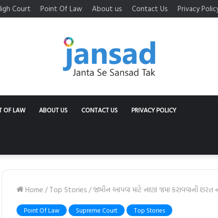
igh Court
Point Of Law
About us
Contact Us
Privacy Polic
T OF LAW
ABOUT US
CONTACT US
PRIVACY POLICY
Home
/
Top Stories
/
જામીન આપવા માટે નાણાં જમા કરાવવાની શરત ન રા
Point Of Law
Supreme Court
Top Stories