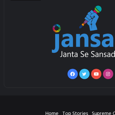
Facebook
Twitter
YouTub
In
Home
Top Stories
Supreme C