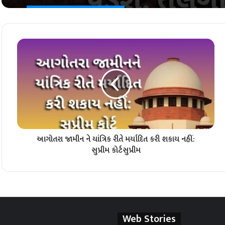
આગોતરા જામીન ને યાંત્રિક રીતે મર્યાદિત કરી શકાય નહીં:
સુપ્રીમ કોર્ટ​સુપ્રીમ
Web Stories