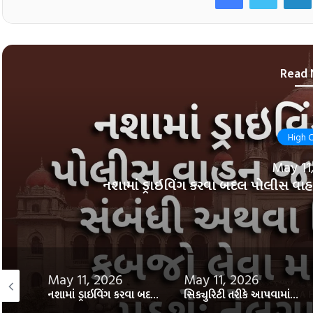
Read 
High C
May 11
નશામાં ડ્રાઇવિંગ કરવા બદલ પોલીસ વાહન 
May 11, 2026
May 11, 2026
આગોતરા જામીન ને યાંત્રિક રીતે મર્યાદિત કરી શકાય નહીં: સુપ્રીમ કોર્ટ​સુપ્રીમ
નશામાં ડ્રાઇવિંગ કરવા બદલ પોલીસ વાહન જપ્ત કરી શકે નહીં: તેલંગાણા હાઈકોર્ટ
સિક્યુરિટી તરીકે આપવામાં આવેલ ચેક પણ ક. 138 NI એક્ટ હેઠળ કાર્યવાહી પાત્ર બની શકે છે: દિલ્હી હાઇકોર્ટ