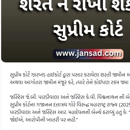
સુપ્રીમ કોર્ટે ઝારખંડ હાઈકોર્ટ દ્વારા પસાર કરાયેલા શરતી જામીન
અથવા આગોતરા જામીન મંજૂર કરે, ત્યારે તેને કોઈપણ રકમ જ
જસ્ટિસ જે.બી. પારડીવાલા અને જસ્ટિસ કે.વી. વિશ્વનાથન ની બેન્
સુપ્રીમ કોર્ટના ગજાનન દત્તાત્રય ગોરે વિરુદ્ધ મહારાષ્ટ્ર રાજ્ય (
પારડીવાલા અને જસ્ટિસ આર. મહાદેવનની બેન્ચે ઠરાવ્યું હતું
જોઈએ, આરોપીની ખાતરી પર નહીં.”