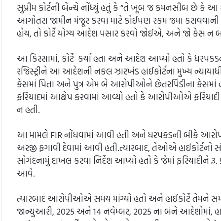
સુપ્રીમ કોર્ટની બેન્ચે નોંધ્યું હતું કે “તે ખૂબ જ કમનસીબ છે કે આ
આગોતરા જામીન મંજૂર કરવા માટે કોઈપણ રકમ જમા કરાવવાન
હોય, તો કોર્ટે યોગ્ય આદેશ પસાર કરવો જોઈએ, અને જો કેસ ન બન
આ કિસ્સામાં, કોર્ટે કર્યા હતા અને આદેશ આપ્યો હતો કે ધરપકડ
રજિસ્ટ્રીને આ આદેશની નકલ ઝારખંડ હાઈકોર્ટના મુખ્ય ન્યાયાધ
કેસમાં પિતા અને પુત્ર એમ બે આરોપીઓને છેતરપિંડીના કેસમાં 
ફરિયાદમાં આક્ષેપ કરવામાં આવ્યો હતો કે આરોપીઓએ ફરિયાદી પા
ન હતી.
આ મામલે FIR નોંધવામાં આવી હતી અને ધરપકડની બીકે આરોપીઓએ 
અરજી ફગાવી દેવામાં આવી હતી.ત્યારબાદ, તેઓએ હાઈકોર્ટનો સંપર્ક
સોગંદનામું દાખલ કરવા નિર્દેશ આપ્યો હતો કે જેમાં ફરિયાદીને રૂ
આવે.
ત્યારબાદ આરોપીઓએ સમય માંગ્યો હતો અને હાઈકોર્ટે તેમને 
જાન્યુઆરી, 2025 અને 14 નવેમ્બર, 2025 ના બંને આદેશોમાં, હાઈકોર્