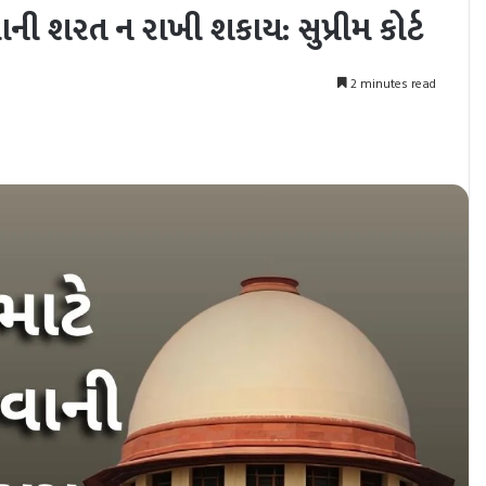
ી શરત ન રાખી શકાય: સુપ્રીમ કોર્ટ
2 minutes read
nt