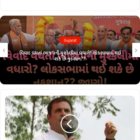
Gujarat
લોકસભા ચૂંટણી પહેલાં ભાજપમાં ભંગાણ?? 26 માંથી 26ની
પરંપરા તૂટશે?? જાણો!!