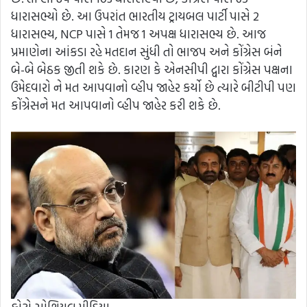
ધારાસભ્યો છે. આ ઉપરાંત ભારતીય ટ્રાયબલ પાર્ટી પાસે 2
ધારાસભ્ય, NCP પાસે 1 તેમજ 1 અપક્ષ ધારાસભ્ય છે. આજ
પ્રમાણેના આંકડા રહે મતદાન સુંધી તો ભાજપ અને કોંગ્રેસ બંને
બે-બે બેઠક જીતી શકે છે. કારણ કે એનસીપી દ્વારા કોંગ્રેસ પક્ષના
ઉમેદવારો ને મત આપવાનો વ્હીપ જાહેર કર્યો છે ત્યારે બીટીપી પણ
કોંગ્રેસને મત આપવાનો વ્હીપ જાહેર કરી શકે છે.