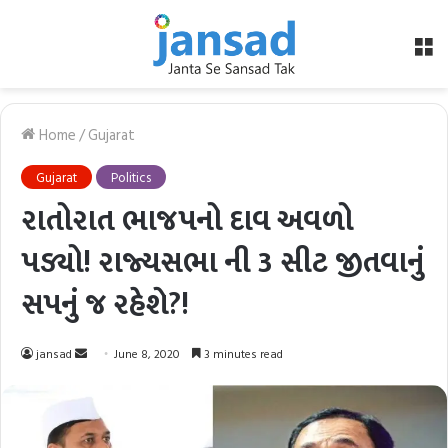
M
Home
/
Gujarat
Gujarat
Politics
રાતોરાત ભાજપનો દાવ અવળો
પડ્યો! રાજ્યસભા ની 3 સીટ જીતવાનું
સપનું જ રહેશે?!
Send
jansad
June 8, 2020
3 minutes read
an
email