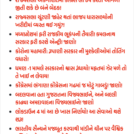
રાજ્યસભા અંકગણિતમાં કોંગ્રેસ ભાજપ કરતાં આગળ!
જીતી શકે છે બંને બેઠક!
રાજ્યસભા ચૂંટણી જાહેર થતાં ભાજપ ધારાસભ્યોની
ખરીદીમાં વ્યસ્ત થઈ ગયું?!
મધ્યપ્રદેશમાં ફરી રાજકીય ભૂકંપની તૈયારી! કમલનાથ
સરકાર ફરી કરશે એન્ટ્રી! જાણો!
કોરોના મહામારી: રૂપાણી સરકાર ની મુશ્કેલીઓમાં તોતિંગ
વધારો!
ધમણ -1 મામલે સરકારનો શ્વાસ રૂંધાયો! મફતમાં ઝેર મળે તો
તે ખાઈ ન લેવાય!
કોંગ્રેસમાં ભંગાણ! કોંગ્રેસના ગઢમાં જ મોટું ગાબડું! જાણો!
બદલવાના હતા ગુજરાતના વિજયભાઈને, અને બદલી
કાઢ્યા અમદાવાદના વિજયભાઈને! જાણો
લોકડાઉન 4 માં આ છે ખાસ નિર્ણયો! આ સેવાઓ થશે
શરૂ!
ભારતીય સૈન્યને મજબૂત કરવાથી માંડીને ચીન પર વૈશ્વિક