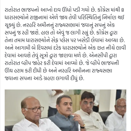
રાતોરાત ભાજપનો આખો દાવ ઊંધો પડી ગયો છે. કોંગ્રેસ માંથી 8
ધારાસભ્યોને રાજીનામાં એળે જાય તેવી પરિસ્થિતિનું નિર્માણ થઈ
ચૂક્યું છે. નરહરિ અમીનનું રાજ્યસભામાં જવાનું સપનું એક
સપનું જ રહી જાશે. હાલ તો એવું જ લાગી રહ્યું છે. કોંગ્રેસ દ્વારા
તેના તમામ ધારાસભ્યોને સેફ પ્લેસ પર ખસેડી લેવામાં આવ્યા છે.
અને આગામી બે દિવસમાં દરેક ધારાસભ્યોને એક છત નીચે લાવી
દેવામાં આવશે તેવું સૂત્રો દ્વારા જાણવા મળે છે. એનસીપી દ્વારા
રાતોરાત વ્હીપ જાહેર કરી દેવામાં આવ્યો છે. જે વ્હીપે ભાજપની
ઊંઘ હરામ કરી દીધી છે અને નરહરિ અમીનના રાજ્યસભા
જવાના સપના આડે ગ્રહણ લગાવી દીધું છે.