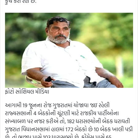
કુચ કરી રહી છે.
ફોટો સોશિયલ મીડિયા
આગામી 19 જૂનના રોજ ગુજરાતમાં યોજાવા જઇ રહેલી
રાજ્યસભાની 4 બેઠકોની ચૂંટણી માટે રાજકીય પાર્ટીઓના
સંખ્યાબળ પર નજર કરીએ તો, 182 ધરાસભ્યોની બેઠક ધરાવતી
ગુજરાત વિધાનસભામાં હાલમાં 172 બેઠકો છે 10 બેઠક ખાલી પડી
છે. તો ભાજપ પાસે 103 ધારાસભ્યો છે, કોંગ્રેસ પાસે 65