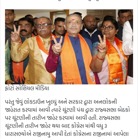
ફોટો સોશિયલ મીડિયા
પરંતુ જેવું લોકડાઉન ખુલ્યું અને સરકાર દ્વારા અનલોકની
જાહેરાત કરવામાં આવી ત્યારે ચૂંટણી પંચ દ્વારા રાજ્યસભા બેઠકો
પર ચૂંટણીની તારીખ જાહેર કરવામાં આવી હતી. રાજ્યસભા
ચૂંટણીની તારીખ જાહેર થયા બાદ કોંગ્રેસ માંથી વધુ 3
ધારાસભ્યોએ રાજીનામુ આપી દેતાં કોંગ્રેસના રાજીનામાં આપેલા