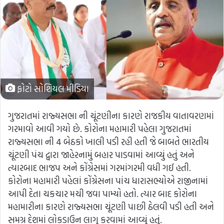
ફોટો સોશિયલ મીડિયા
ગુજરાતમાં રાજ્યસભા ની ચૂંટણીના કારણે રાજકીય વાતાવરણમાં
ગરમાવો આવી ગયો છે. કોરોના મહામારી પહેલા ગુજરાતમાં
રાજ્યસભા ની 4 બેઠકો ખાલી પડી રહી હતી જે બાબતે ભારતીય
ચૂંટણી પંચ દ્વારા જાહેરનામું બહાર પાડવામાં આવ્યું હતું અને
ત્યારબાદ ભાજપ અને કોંગ્રેસમાં ગરમાંગરમી વધી ગઈ હતી.
કોરોના મહામારી પહેલાં કોંગ્રેસના પાંચ ધારાસભ્યોએ રાજીનામાં
આપી દેતા ચકચાર મચી જવા પામ્યો હતો. ત્યાર બાદ કોરોના
મહામારીના કારણે રાજ્યસભા ચૂંટણી પાછી ઠેલવી પડી હતી અને
સમગ્ર દેશમાં લોકડાઉન લાગુ કરવામાં આવ્યું હતું.