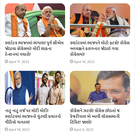
કર્ણાટક ભાજપમાં ભંગાણ! પૂર્વ સીએમ
કર્ણાટકમાં ભાજપને મોટો ફટકો! કોંગ્રેસ
જોડાયા કોંગ્રેસમાં! મોદી શાહના
અધ્યક્ષને હરાવનાર જોડાઇ ગયા
ટેન્શનમાં વધારો!
કોંગ્રેસમાં!
April 17, 2023
April 14, 2023
નાટુ નાટુ તર્જ પર મોદી મોદી!
કોંગ્રેસને ઝટકો! કોંગ્રેસ છોડતાં જ
કર્ણાટકમાં ભાજપનો ચૂંટણી પ્રચારનો
કેજરીવાલ એ આપી લોકસભાની
વીડિયો વાયરલ!
ટિકિટ! જાણો!
April 14, 2023
April 6, 2023