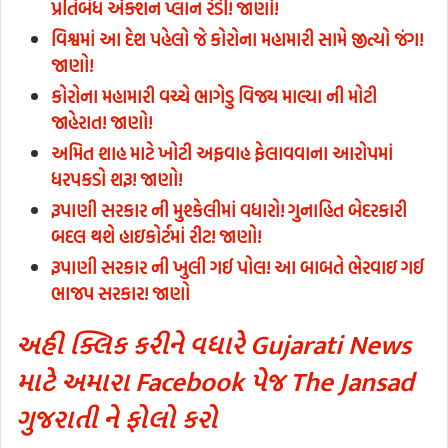
પ્રતિબંધ એક્શન પ્લાન રેડી! જાણો!
વિશ્વમાં આ દેશ પહેલો જે કોરોના મહામારી સામે જીત્યો જંગ!
જાણો!
કોરોના મહામારી વચ્ચે ભાગેડુ વિજય માલ્યા ની મોટી
જાહેરાત! જાણો!
અમિત શાહ માટે ખોટી અફવાહ ફેલાવવાના આરોપમાં
ધરપકડો શરૂ! જાણો!
રૂપાણી સરકાર ની મુશ્કેલીમાં વધારો! ગુનાહિત બેદરકારી
બદલ થશે હાઇકોર્ટમાં રીટ! જાણો!
રૂપાણી સરકાર ની ખુલી ગઈ પોલ! આ બાબતે ભેરવાઇ ગઈ
ભાજપ સરકાર! જાણો
અહી ક્લિક કરીને વધારે Gujarati News
માટે અમારા Facebook પેજ The Jansad
ગુજરાતી ને ફોલો કરો