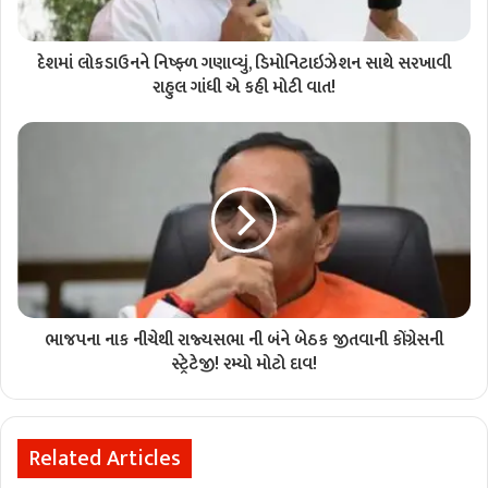
દેશમાં લોકડાઉનને નિષ્ફ્ળ ગણાવ્યું, ડિમોનિટાઇઝેશન સાથે સરખાવી
રાહુલ ગાંધી એ કહી મોટી વાત!
ભાજપના નાક નીચેથી રાજ્યસભા ની બંને બેઠક જીતવાની કોંગ્રેસની
સ્ટ્રેટેજી! રમ્યો મોટો દાવ!
Related Articles