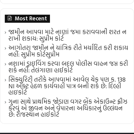
Most Recent
જામીન આપવા માટે નાણાં જમા કરાવવાની શરત ન
રાખી શકાય: સુપ્રીમ કોર્ટ
આગોતરા જામીન ને યાંત્રિક રીતે મર્યાદિત કરી શકાય
નહીં: સુપ્રીમ કોર્ટ​સુપ્રીમ
નશામાં ડ્રાઇવિંગ કરવા બદલ પોલીસ વાહન જપ્ત કરી
શકે નહીં: તેલંગાણા હાઈકોર્ટ
સિક્યુરિટી તરીકે આપવામાં આવેલ ચેક પણ ક. 138
NI એક્ટ હેઠળ કાર્યવાહી પાત્ર બની શકે છે: દિલ્હી
હાઇકોર્ટ
ગુના સાથે પ્રાથમિક જોડાણ વગર બેંક એકાઉન્ટ ફ્રીઝ
કરવું એ જીવન અને વેપારના અધિકારનું ઉલ્લંઘન
છે: રાજસ્થાન હાઈકોર્ટ