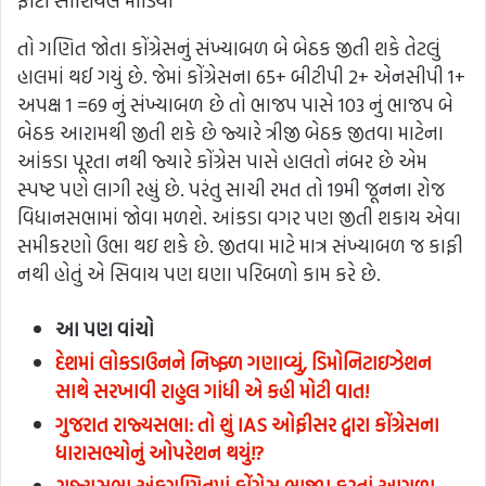
ફોટો સોશિયલ મીડિયા
તો ગણિત જોતા કોંગ્રેસનું સંખ્યાબળ બે બેઠક જીતી શકે તેટલું
હાલમાં થઈ ગયું છે. જેમાં કોંગ્રેસના 65+ બીટીપી 2+ એનસીપી 1+
અપક્ષ 1 =69 નું સંખ્યાબળ છે તો ભાજપ પાસે 103 નું ભાજપ બે
બેઠક આરામથી જીતી શકે છે જ્યારે ત્રીજી બેઠક જીતવા માટેના
આંકડા પૂરતા નથી જ્યારે કોંગ્રેસ પાસે હાલતો નંબર છે એમ
સ્પષ્ટ પણે લાગી રહ્યું છે. પરંતુ સાચી રમત તો 19મી જૂનના રોજ
વિધાનસભામાં જોવા મળશે. આંકડા વગર પણ જીતી શકાય એવા
સમીકરણો ઉભા થઇ શકે છે. જીતવા માટે માત્ર સંખ્યાબળ જ કાફી
નથી હોતું એ સિવાય પણ ઘણા પરિબળો કામ કરે છે.
આ પણ વાંચો
દેશમાં લોકડાઉનને નિષ્ફ્ળ ગણાવ્યું, ડિમોનિટાઇઝેશન
સાથે સરખાવી રાહુલ ગાંધી એ કહી મોટી વાત!
ગુજરાત રાજ્યસભા: તો શું IAS ઓફીસર દ્વારા કોંગ્રેસના
ધારાસભ્યોનું ઓપરેશન થયું!?