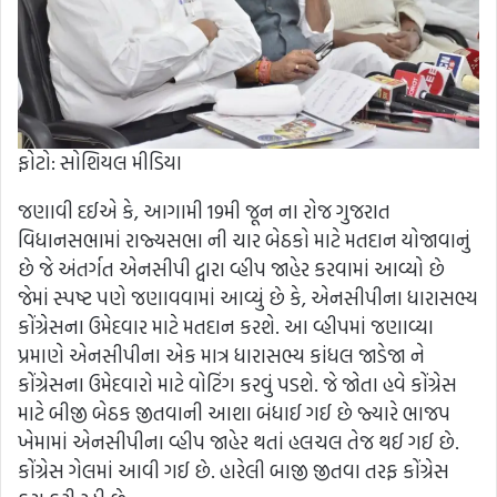
ફોટો: સોશિયલ મીડિયા
જણાવી દઈએ કે, આગામી 19મી જૂન ના રોજ ગુજરાત
વિધાનસભામાં રાજ્યસભા ની ચાર બેઠકો માટે મતદાન યોજાવાનું
છે જે અંતર્ગત એનસીપી દ્વારા વ્હીપ જાહેર કરવામાં આવ્યો છે
જેમાં સ્પષ્ટ પણે જણાવવામાં આવ્યું છે કે, એનસીપીના ધારાસભ્ય
કોંગ્રેસના ઉમેદવાર માટે મતદાન કરશે. આ વ્હીપમાં જણાવ્યા
પ્રમાણે એનસીપીના એક માત્ર ધારાસભ્ય કાંધલ જાડેજા ને
કોંગ્રેસના ઉમેદવારો માટે વોટિંગ કરવું પડશે. જે જોતા હવે કોંગ્રેસ
માટે બીજી બેઠક જીતવાની આશા બંધાઈ ગઈ છે જ્યારે ભાજપ
ખેમામાં એનસીપીના વ્હીપ જાહેર થતાં હલચલ તેજ થઈ ગઈ છે.
કોંગ્રેસ ગેલમાં આવી ગઈ છે. હારેલી બાજી જીતવા તરફ કોંગ્રેસ