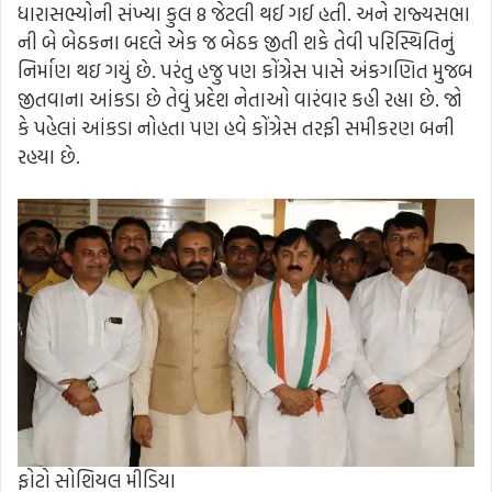
ધારાસભ્યોની સંખ્યા કુલ 8 જેટલી થઈ ગઈ હતી. અને રાજ્યસભા
ની બે બેઠકના બદલે એક જ બેઠક જીતી શકે તેવી પરિસ્થિતિનું
નિર્માણ થઇ ગયું છે. પરંતુ હજુ પણ કોંગ્રેસ પાસે અંકગણિત મુજબ
જીતવાના આંકડા છે તેવું પ્રદેશ નેતાઓ વારંવાર કહી રહ્યા છે. જો
કે પહેલાં આંકડા નોહતા પણ હવે કોંગ્રેસ તરફી સમીકરણ બની
રહયા છે.
ફોટો સોશિયલ મીડિયા