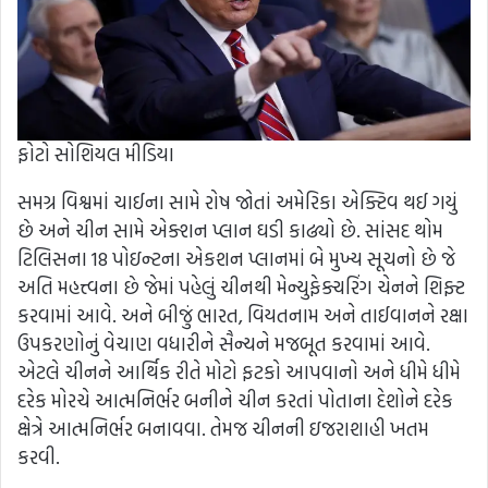
ફોટો સોશિયલ મીડિયા
સમગ્ર વિશ્વમાં ચાઈના સામે રોષ જોતાં અમેરિકા એક્ટિવ થઈ ગયું
છે અને ચીન સામે એક્શન પ્લાન ઘડી કાઢ્યો છે. સાંસદ થોમ
ટિલિસના 18 પોઇન્ટના એકશન પ્લાનમાં બે મુખ્ય સૂચનો છે જે
અતિ મહત્ત્વના છે જેમાં પહેલું ચીનથી મેન્યુફેક્ચરિંગ ચેનને શિફ્ટ
કરવામાં આવે. અને બીજું ભારત, વિયતનામ અને તાઈવાનને રક્ષા
ઉપકરણોનું વેચાણ વધારીને સૈન્યને મજબૂત કરવામાં આવે.
એટલે ચીનને આર્થિક રીતે મોટો ફટકો આપવાનો અને ધીમે ધીમે
દરેક મોરચે આત્મનિર્ભર બનીને ચીન કરતાં પોતાના દેશોને દરેક
ક્ષેત્રે આત્મનિર્ભર બનાવવા. તેમજ ચીનની ઇજરાશાહી ખતમ
કરવી.