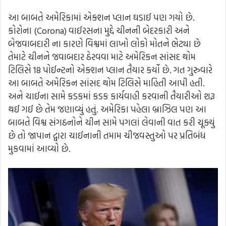
આ બાબતે અમેરિકામાં એક્શન પ્લાન ઘડાઈ પણ ગયો છે.
કોરોના (Corona) વાઈરસના મુદ્દે ચીનની બેદરકારી અને
બેજવાબદારી ના કારણે વિશ્વમાં લાખો લોકો મોતને ભેટ્યા છે
તેમાટે ચીનને જવાબદાર ઠેરવવા માટે અમેરિકન સાંસદ થોમ
ટિલિસે 18 પોઈન્ટનો એક્શન પ્લાન તૈયાર કર્યો છે. ગત ગુરુવારે
આ બાબતે અમેરિકન સાંસદ થોમ ટિલિસે માહિતી આપી હતી.
અને ચાઈના સામે કડકમાં કડક કાર્યવાહી કરવાની તૈયારીઓ શરૂ
થઈ ગઈ છે તેમ જણાવ્યું હતું. અમેરિકા પહેલા બ્રાઝિલ પણ આ
બાબતે વિશ્વ સંગઠનોને ચીન સામે પગલાં લેવાની વાત કરી ચૂક્યું
છે તો જાપાન દ્વારા ચાઈનાની તમામ ચીજવસ્તુઓ પર પ્રતિબંધ
મુકવામાં આવ્યો છે.