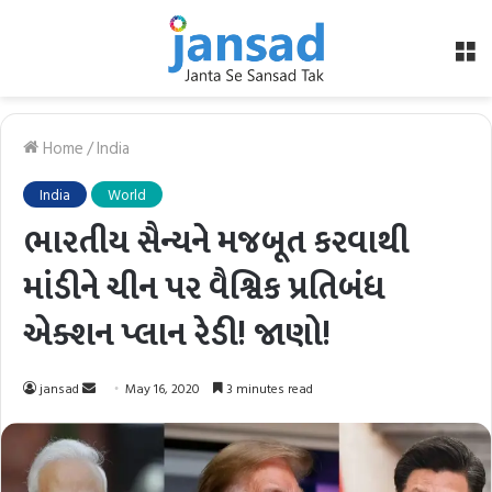
M
Home
/
India
India
World
ભારતીય સૈન્યને મજબૂત કરવાથી
માંડીને ચીન પર વૈશ્વિક પ્રતિબંધ
એક્શન પ્લાન રેડી! જાણો!
Send
jansad
May 16, 2020
3 minutes read
an
email