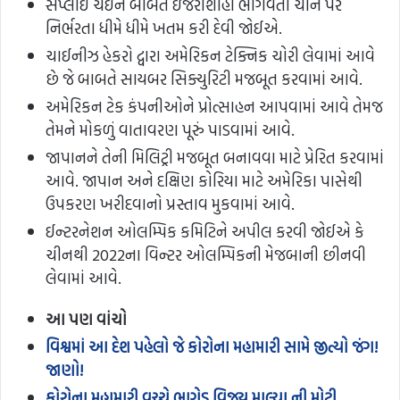
સપ્લાઈ ચેઈન બાબતે ઇજરાશાહી ભોગવતાં ચીન પર
નિર્ભરતા ધીમે ધીમે ખતમ કરી દેવી જોઈએ.
ચાઈનીઝ હેકરો દ્વારા અમેરિકન ટેક્નિક ચોરી લેવામાં આવે
છે જે બાબતે સાયબર સિક્યુરિટી મજબૂત કરવામાં આવે.
અમેરિકન ટેક કંપનીઓને પ્રોત્સાહન આપવામાં આવે તેમજ
તેમને મોકળું વાતાવરણ પૂરું પાડવામાં આવે.
જાપાનને તેની મિલિટ્રી મજબૂત બનાવવા માટે પ્રેરિત કરવામાં
આવે. જાપાન અને દક્ષિણ કોરિયા માટે અમેરિકા પાસેથી
ઉપકરણ ખરીદવાનો પ્રસ્તાવ મુકવામાં આવે.
ઈન્ટરનેશન ઓલમ્પિક કમિટિને અપીલ કરવી જોઈએ કે
ચીનથી 2022ના વિન્ટર ઓલમ્પિકની મેજબાની છીનવી
લેવામાં આવે.
આ પણ વાંચો
વિશ્વમાં આ દેશ પહેલો જે કોરોના મહામારી સામે જીત્યો જંગ!
જાણો!
કોરોના મહામારી વચ્ચે ભાગેડુ વિજય માલ્યા ની મોટી