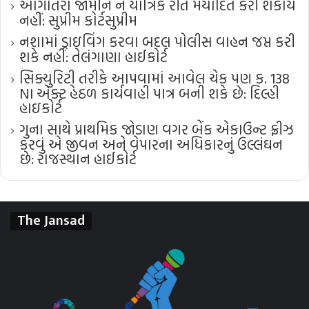
આગોતરા જામીન ને યાંત્રિક રીતે મર્યાદિત કરી શકાય
નહીં: સુપ્રીમ કોર્ટ​સુપ્રીમ
નશામાં ડ્રાઇવિંગ કરવા બદલ પોલીસ વાહન જપ્ત કરી
શકે નહીં: તેલંગાણા હાઈકોર્ટ
સિક્યુરિટી તરીકે આપવામાં આવેલ ચેક પણ ક. 138
NI એક્ટ હેઠળ કાર્યવાહી પાત્ર બની શકે છે: દિલ્હી
હાઇકોર્ટ
ગુના સાથે પ્રાથમિક જોડાણ વગર બેંક એકાઉન્ટ ફ્રીઝ
કરવું એ જીવન અને વેપારના અધિકારનું ઉલ્લંઘન
છે: રાજસ્થાન હાઈકોર્ટ
The Jansad