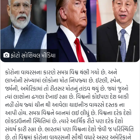
ફોટો સોશિયલ મીડિયા
કોરોના વાયરસના કારણે સમગ્ર વિશ્વ થંભી ગયો છે. અને
લાખોની સંખ્યામાં લોકોના મોત નિપજ્યા છે. ઈટલી, સ્પેન,
જર્મની, અમેરિકામાં તો રીતસર મોતનું તાંડવ થયું છે. જયાં જુઓ
ત્યાં લાશોના ઢગલા દેખાઈ રહ્યા છે. વિશ્વનો કોઈપણ દેશ બાકી
નહીં હોય જ્યાં ચીન થી આવેલા ચાઇનીઝ વાયરસે દસ્તક ના
આપી હોય. સમગ્ર વિશ્વને બાનમાં લઈ લીધું છે. વિશ્વના દરેક દેશો
લોકડાઉનની સ્થિતિમાં છે. ત્યારે આર્થિક રીતે પણ દરેક દેશો
સંઘર્ષ કારી રહ્યા છે. ભારતમાં પણ વિશ્વના દેશો જેવી જ પરિસ્થિતિ
છે. તો વિશ્વમાં કોરોના વાયરસની સૌથી વધારે અસર અમેરિકાને