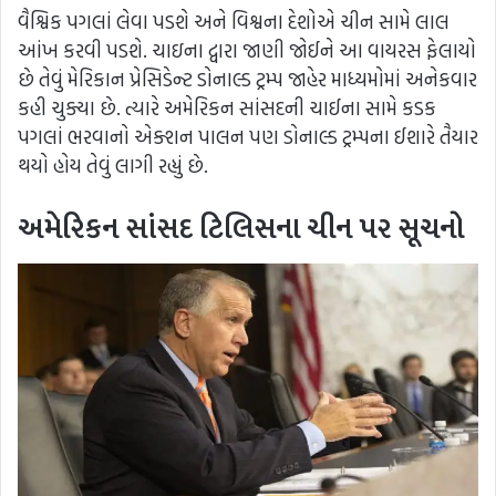
વૈશ્વિક પગલાં લેવા પડશે અને વિશ્વના દેશોએ ચીન સામે લાલ
આંખ કરવી પડશે. ચાઇના દ્વારા જાણી જોઈને આ વાયરસ ફેલાયો
છે તેવું મેરિકાન પ્રેસિડેન્ટ ડોનાલ્ડ ટ્રમ્પ જાહેર માધ્યમોમાં અનેકવાર
કહી ચુક્યા છે. ત્યારે અમેરિકન સાંસદની ચાઈના સામે કડક
પગલાં ભરવાનો એક્શન પાલન પણ ડોનાલ્ડ ટ્રમ્પના ઈશારે તૈયાર
થયો હોય તેવું લાગી રહ્યું છે.
અમેરિકન સાંસદ ટિલિસના ચીન પર સૂચનો