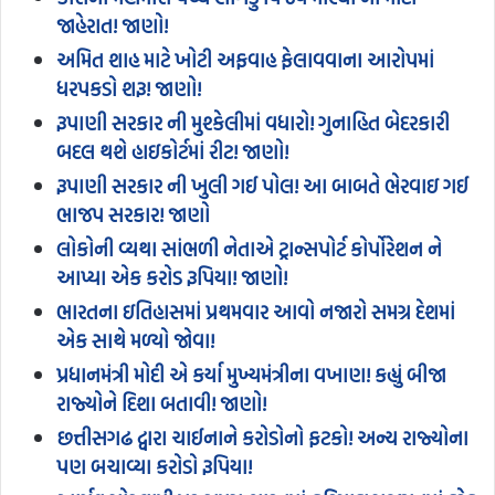
જાહેરાત! જાણો!
અમિત શાહ માટે ખોટી અફવાહ ફેલાવવાના આરોપમાં
ધરપકડો શરૂ! જાણો!
રૂપાણી સરકાર ની મુશ્કેલીમાં વધારો! ગુનાહિત બેદરકારી
બદલ થશે હાઇકોર્ટમાં રીટ! જાણો!
રૂપાણી સરકાર ની ખુલી ગઈ પોલ! આ બાબતે ભેરવાઇ ગઈ
ભાજપ સરકાર! જાણો
લોકોની વ્યથા સાંભળી નેતાએ ટ્રાન્સપોર્ટ કોર્પોરેશન ને
આપ્યા એક કરોડ રૂપિયા! જાણો!
ભારતના ઇતિહાસમાં પ્રથમવાર આવો નજારો સમગ્ર દેશમાં
એક સાથે મળ્યો જોવા!
પ્રધાનમંત્રી મોદી એ કર્યા મુખ્યમંત્રીના વખાણ! કહ્યું બીજા
રાજ્યોને દિશા બતાવી! જાણો!
છત્તીસગઢ દ્વારા ચાઈનાને કરોડોનો ફટકો! અન્ય રાજ્યોના
પણ બચાવ્યા કરોડો રૂપિયા!