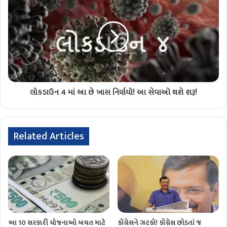
લોકડાઉન 4 માં આ છે ખાસ નિર્ણયો! આ સેવાઓ થશે શરૂ!
Related Articles
આ 10 સરકારી યોજનાઓ બચત માટે
કોંગ્રેસને ઝટકો! કોંગ્રેસ છોડતાં જ