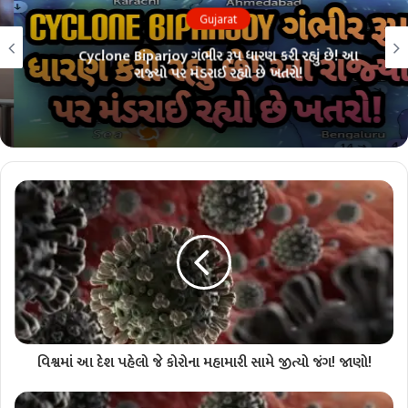
Gujarat
Cyclone Biparjoy ગંભીર રૂપ ધારણ કરી રહ્યું છે! આ
રાજ્યો પર મંડરાઈ રહ્યો છે ખતરો!
વિશ્વમાં આ દેશ પહેલો જે કોરોના મહામારી સામે જીત્યો જંગ! જાણો!