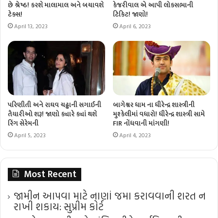
છે શ્રેષ્ઠ! કરશે માલામાલ અને બચાવશે
કેજરીવાલ એ આપી લોકસભાની
ટેક્સ!
ટિકિટ! જાણો!
April 13, 2023
April 6, 2023
પરિણીતી અને રાઘવ ચઢ્ઢાની સગાઈની
બાગેશ્વર ધામ ના ધીરેન્દ્ર શાસ્ત્રીની
તૈયારીઓ શરૂ! જાણો ક્યારે ક્યાં થશે
મુશ્કેલીમાં વધારો! ધીરેન્દ્ર શાસ્ત્રી સામે
રિંગ સેરેમની
FIR નોંધવાની માંગણી!
April 5, 2023
April 4, 2023
Most Recent
જામીન આપવા માટે નાણાં જમા કરાવવાની શરત ન
રાખી શકાય: સુપ્રીમ કોર્ટ