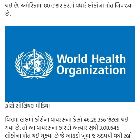
થઈ છે. અમેરિકામાં 80 હજાર કરતાં વધારે લોકોના મોત નિપજયા
છે.
ફોટો સોશિયલ મીડિયા
વિશ્વમાં હાલમાં કોરોના વાયરસના કેસો 46,28,356 જેટલા થઈ
ગયા છે. તો આ વાયરસના કારણે અત્યાર સુંધી 3,08,645
લોકોના મોત થઈ ચૂક્યા છે જે આંકડો ખૂબ જ ઝડપથી વધી રહ્યો