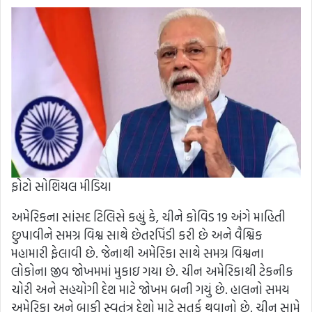
ફોટો સોશિયલ મીડિયા
અમેરિકના સાંસદ ટિલિસે કહ્યું કે, ચીને કોવિડ 19 અંગે માહિતી
છુપાવીને સમગ્ર વિશ્વ સાથે છેતરપિંડી કરી છે અને વૈશ્વિક
મહામારી ફેલાવી છે. જેનાથી અમેરિકા સાથે સમગ્ર વિશ્વના
લોકોના જીવ જોખમમાં મુકાઇ ગયા છે. ચીન અમેરિકાથી ટેકનીક
ચોરી અને સહયોગી દેશ માટે જોખમ બની ગયું છે. હાલનો સમય
અમેરિકા અને બાકી સ્વતંત્ર દેશો માટે સતર્ક થવાનો છે. ચીન સામે