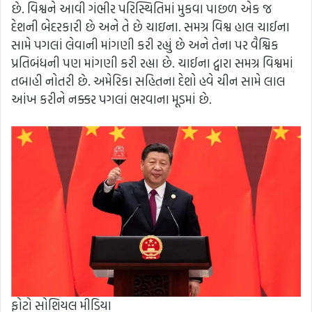
છે. વિશ્વને આવી ગંભીર પરિસ્થિતિમાં મુકવા પાછળ એક જ
દેશની બેદરકારી છે અને તે છે ચાઇના. સમગ્ર વિશ્વ હાલ ચાઈના
સામે પગલાં લેવાની માંગણી કરી રહ્યું છે અને તેના પર વૈશ્વિક
પ્રતિબંધની પણ માંગણી કરી રહ્યા છે. ચાઈના દ્વારા સમગ્ર વિશ્વમાં
તબાહી નોતરી છે. અમેરિકા સહિતના દેશો હવે ચીન સામે લાલ
આંખ કરીને નક્કર પગલાં ભરવાના મૂડમાં છે.
ફોટો સોશિયલ મીડિયા