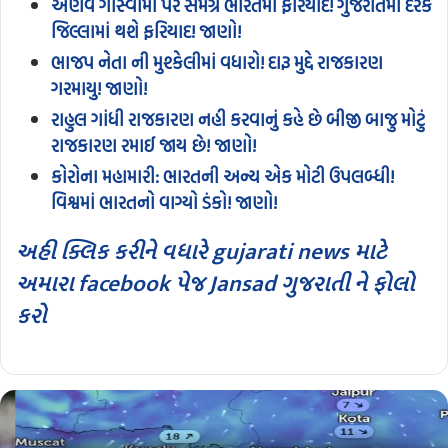
અર્ણવ ગોસ્વામી પર સમગ્ર ભારતમાં ફરિયાદ! ગુજરાતમાં દરેક
જિલ્લામાં થશે ફરિયાદ! જાણો!
ભાજપ નેતા ની મુશ્કેલીમાં વધારો! દારૂ મુદ્દે રાજકારણ
ગરમાયુ! જાણો!
રાહુલ ગાંધી રાજકારણ નહી કરવાનું કહે છે બીજી બાજુ મોટું
રાજકારણ રમાઈ જાય છે! જાણો!
કોરોના મહામારી: ભારતની અન્ય એક મોટી ઉપલબ્ધી!
વિશ્વમાં ભારતનો વાગ્યો ડંકો! જાણો!
અહી ક્લિક કરીને વધારે gujarati news માટે
અમારા facebook પેજ Jansad ગુજરાતી ને ફોલો
કરો