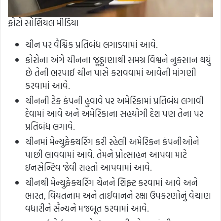
ફોટો સોશિયલ મીડિયા
ચીન પર વૈશ્વિક પ્રતિબંધ લગાડવામાં આવે.
કોરોના અંગે ચીનના જૂઠ્ઠાણાથી સમગ્ર વિશ્વને નુકસાન થયું
છે તેની ભરપાઈ ચીન પાસે કરાવવામાં આવેની માંગણી
કરવામાં આવે.
ચીનની ટેક કંપની હુવાવે પર અમેરિકામાં પ્રતિબંધ લગાવી
દેવામાં આવે અને અમેરિકાના સહયોગી દેશ પણ તેના પર
પ્રતિબંધ લગાવે.
ચીનમાં મેન્યુફેક્ચરિંગ કરી રહેલી અમેરિકન કંપનીઓને
પાછી લાવવામાં આવે. તેમને પ્રોત્સાહન આપવા માટે
ઇનસેન્ટિવ જેવી રાહતો આપવામાં આવે.
ચીનથી મેન્યુફેક્ચરિંગ ચેનને શિફ્ટ કરવામાં આવે અને
ભારત, વિયતનામ અને તાઈવાનને રક્ષા ઉપકરણોનું વેચાણ
વધારીને સૈન્યને મજબૂત કરવામાં આવે.