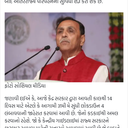
બાદ આંતરરાજ્ય પરિવહનની સુવિધા શરૂ કરી શકે છે.
ફોટો સોશિયલ મીડિયા
જણાવી દઈએ કે, આજે કેંદ્ર સરકાર દ્વારા આવતી કાલથી 14
દિવસ માટે એટલે કે આગામી 31મી મે સુંધી લોકડાઉન 4
લંબાવવાની જાહેરાત કરવામાં આવી છે. જેનો કડકાઈથી અમલ
કરવાનો રહેશે. જો કે કેન્દ્રીય ગાઈડલાઈમાં રાજ્ય સરકારને