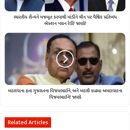
ભારતીય સૈન્યને મજબૂત કરવાથી માંડીને ચીન પર વૈશ્વિક પ્રતિબંધ
એક્શન પ્લાન રેડી! જાણો!
બદલવાના હતા ગુજરાતના વિજયભાઈને, અને બદલી કાઢ્યા અમદાવાદના
વિજયભાઈને! જાણો
Related Articles