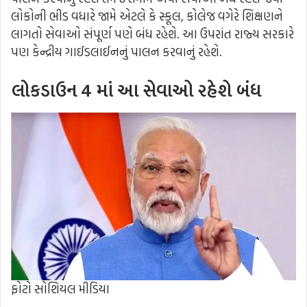
લોકોની ભીડ વધારે જામે એટલે કે સ્કૂલ, કોલેજ વગેરે શિક્ષણને
લાગતો સેવાઓ સંપૂર્ણ પણે બંધ રહેશે. આ ઉપરાંત રાજ્ય સરકારે
પણ કેન્દ્રીય ગાઈડલાઈનનું પાલન કરવાનું રહેશે.
લોકડાઉન 4 માં
આ સેવાઓ રહેશે બંધ
ફોટો સોશિયલ મીડિયા