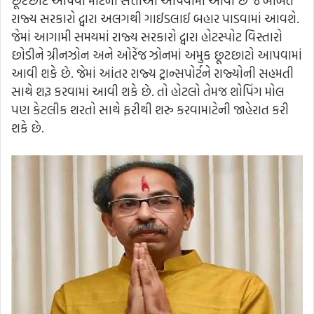
છૂટછાટ આપવા માટેની સત્તાઓ આપવામાં આવી છે જે બાબતે
રાજ્ય સરકારો દ્વારા અલગથી ગાઈડલાઈ બહાર પાડવામાં આવશે.
જેમાં આગામી સમયમાં રાજ્ય સરકારો દ્વારા હોટસ્પોટ વિસ્તારો
છોડીને ગ્રીનઝોન અને ઓરેંજ ઝોનમાં અમુક છૂટછાટો આપવામાં
આવી શકે છે. જેમાં આંતર રાજ્ય ટ્રાન્સપોર્ટને રાજ્યોની સહમતી
સાથે શરૂ કરવામાં આવી શકે છે. તો હોટલો તેમજ શોપિંગ મોલ
પણ કેટલીક શરતો સાથે ફરીથી શરુ કરવામાટેની જાહેરાત કરી
શકે છે.