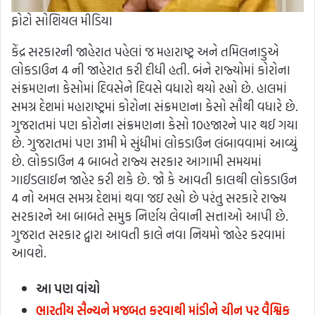
ફોટો સોશિયલ મીડિયા
કેંદ્ર સરકારની જાહેરાત પહેલાં જ મહારાષ્ટ્ર અને તમિલનાડુએ
લોકડાઉન 4 ની જાહેરાત કરી દીધી હતી. બંને રાજ્યોમાં કોરોના
સંક્રમણના કેસોમાં દિવસેને દિવસે વધારો થયો રહ્યો છે. હાલમાં
સમગ્ર દેશમાં મહારાષ્ટ્રમાં કોરોના સંક્રમણના
કેસો સૌથી વધારે છે.
ગુજરાતમાં પણ કોરોના સંક્રમણના કેસો 10હજારને પાર થઈ ગયા
છે. ગુજરાતમાં પણ 31મી મે સુંધીમાં લોકડાઉન લંબાવવામાં આવ્યું
છે. લોકડાઉન 4 બાબતે રાજ્ય સરકાર આગામી સમયમાં
ગાઈડલાઈન જાહેર કરી શકે છે. જો કે આવતી કાલથી લોકડાઉન
4 નો અમલ સમગ્ર દેશમાં થવા જઇ રહ્યો છે પરંતુ સરકારે રાજ્ય
સરકારને આ બાબતે સમુક નિર્ણય લેવાની સત્તાઓ આપી છે.
ગુજરાત સરકાર દ્વારા આવતી કાલે નવા નિયમો જાહેર કરવામાં
આવશે.
આ પણ વાંચો
ભારતીય સૈન્યને મજબૂત કરવાથી માંડીને ચીન પર વૈશ્વિક