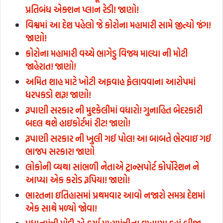
પ્રતિબંધ એક્શન પ્લાન રેડી! જાણો!
વિશ્વમાં આ દેશ પહેલો જે કોરોના મહામારી સામે જીત્યો જંગ!
જાણો!
કોરોના મહામારી વચ્ચે ભાગેડુ વિજય માલ્યા ની મોટી
જાહેરાત! જાણો!
અમિત શાહ માટે ખોટી અફવાહ ફેલાવવાના આરોપમાં
ધરપકડો શરૂ! જાણો!
રૂપાણી સરકાર ની મુશ્કેલીમાં વધારો! ગુનાહિત બેદરકારી
બદલ થશે હાઇકોર્ટમાં રીટ! જાણો!
રૂપાણી સરકાર ની ખુલી ગઈ પોલ! આ બાબતે ભેરવાઇ ગઈ
ભાજપ સરકાર! જાણો
લોકોની વ્યથા સાંભળી નેતાએ ટ્રાન્સપોર્ટ કોર્પોરેશન ને
આપ્યા એક કરોડ રૂપિયા! જાણો!
ભારતના ઇતિહાસમાં પ્રથમવાર આવો નજારો સમગ્ર દેશમાં
એક સાથે મળ્યો જોવા!