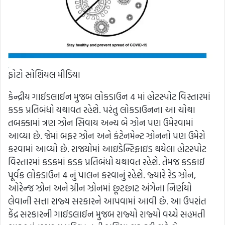
ફોટો સોશિયલ મીડિયા
કેન્દ્રીય ગાઈડલાઈન મુજબ લોકડાઉન 4 માં હોટસ્પોટ વિસ્તારમાં
કડક પ્રતિબંધો યથાવત રહેશે. પરંતુ લોકડાઉનના આ ચોથા
તબક્કામાં ત્રણ ઝોન સિવાય અન્ય બે ઝોન પણ ઉમેરવામાં
આવ્યા છે. જેમાં બફર ઝોન અને કંટેનમેન્ટ ઝોનનો પણ ઉમેરો
કરવામાં આવ્યો છે. રાજયોમાં આઇડેન્ટિફાઇડ થયેલા હોટસ્પોટ
વિસ્તારમાં કડકમાં કડક પ્રતિબંધો યથાવત રહેશે. તેમજ કડકાઈ
પૂર્વક લોકડાઉન 4 નું પાલન કરવાનું રહેશે. જ્યારે રેડ ઝોન,
ઓરેન્જ ઝોન અને ગ્રીન ઝોનમાં છૂટછાટ અંગેના નિર્ણયો
લેવાની સત્તા રાજ્ય સરકારને આપવામાં આવી છે. આ ઉપરાંત
કેંદ્ર સરકારની ગાઈડલાઈન મુજબ રાજ્યો રાજ્યો વચ્ચે સહમતી