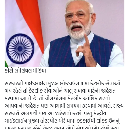
ફોટો સોશિયલ મીડિયા
સરકારની ગાઈડલાઈન મુજબ લોકડાઉન 4 માં કેટલીક સેવાઓ
બંધ રહેશે તો કેટલીક સેવાઓને ચાલુ રાખવા માટેની જાહેરાત
કરવામાં આવી છે. તો ગ્રીનઝોનમાં કેટલીક આંશિક રાહતો
આપવાની જાહેરાત પણ આગામી સમયમાં કરવામાં આવશે. રાજ્ય
સરકારો અલગથી પણ આ જાહેરાતો કરશે. પરંતુ કેન્દ્રીય
ગાઈડલાઈન મુજબ હોટસ્પોટ એરીયામાં કડકાઈથી લોકડાઉનનું
પાલન કરવાનું રહેશે તેમજ તમામ એવી સેવાઓ બંધ રહેશે જ્યાં