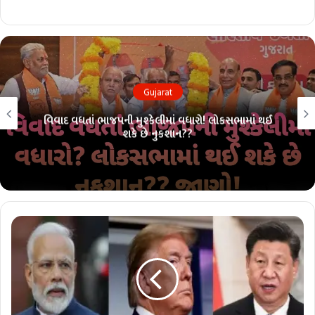
Gujarat
કસભામાં થઈ
લોકસભા ચૂંટણી પહેલાં ભાજપમાં ભંગાણ?? 26 
પરંપરા તૂટશે?? જાણો!!