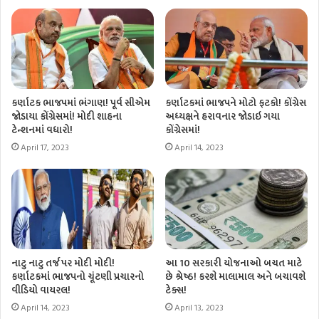
કર્ણાટક ભાજપમાં ભંગાણ! પૂર્વ સીએમ
કર્ણાટકમાં ભાજપને મોટો ફટકો! કોંગ્રેસ
જોડાયા કોંગ્રેસમાં! મોદી શાહના
અધ્યક્ષને હરાવનાર જોડાઇ ગયા
ટેન્શનમાં વધારો!
કોંગ્રેસમાં!
April 17, 2023
April 14, 2023
નાટુ નાટુ તર્જ પર મોદી મોદી!
આ 10 સરકારી યોજનાઓ બચત માટે
કર્ણાટકમાં ભાજપનો ચૂંટણી પ્રચારનો
છે શ્રેષ્ઠ! કરશે માલામાલ અને બચાવશે
વીડિયો વાયરલ!
ટેક્સ!
April 14, 2023
April 13, 2023