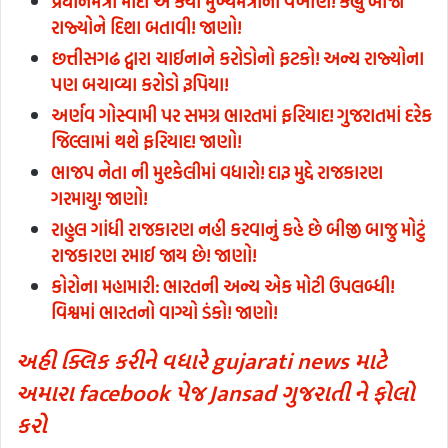
પ્રધાનમંત્રી મોદી એ કર્યા મુખ્યમંત્રીના વખાણ! કહ્યું બીજા
રાજ્યોને દિશા બતાવી! જાણો!
છત્તીસગઢ દ્વારા ચાઈનાને કરોડોનો ફટકો! અન્ય રાજ્યોના
પણ બચાવ્યા કરોડો રૂપિયા!
અર્ણવ ગોસ્વામી પર સમગ્ર ભારતમાં ફરિયાદ! ગુજરાતમાં દરેક
જિલ્લામાં થશે ફરિયાદ! જાણો!
ભાજપ નેતા ની મુશ્કેલીમાં વધારો! દારૂ મુદ્દે રાજકારણ
ગરમાયુ! જાણો!
રાહુલ ગાંધી રાજકારણ નહી કરવાનું કહે છે બીજી બાજુ મોટું
રાજકારણ રમાઈ જાય છે! જાણો!
કોરોના મહામારી: ભારતની અન્ય એક મોટી ઉપલબ્ધી!
વિશ્વમાં ભારતનો વાગ્યો ડંકો! જાણો!
અહી ક્લિક કરીને વધારે gujarati news માટે
અમારા facebook પેજ Jansad ગુજરાતી ને ફોલો
કરો