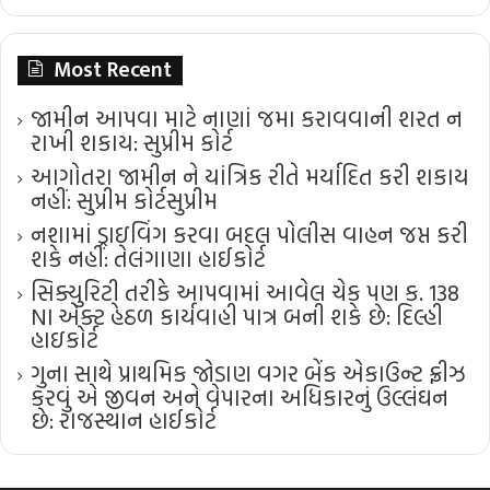
Most Recent
જામીન આપવા માટે નાણાં જમા કરાવવાની શરત ન
રાખી શકાય: સુપ્રીમ કોર્ટ
આગોતરા જામીન ને યાંત્રિક રીતે મર્યાદિત કરી શકાય
નહીં: સુપ્રીમ કોર્ટ​સુપ્રીમ
નશામાં ડ્રાઇવિંગ કરવા બદલ પોલીસ વાહન જપ્ત કરી
શકે નહીં: તેલંગાણા હાઈકોર્ટ
સિક્યુરિટી તરીકે આપવામાં આવેલ ચેક પણ ક. 138
NI એક્ટ હેઠળ કાર્યવાહી પાત્ર બની શકે છે: દિલ્હી
હાઇકોર્ટ
ગુના સાથે પ્રાથમિક જોડાણ વગર બેંક એકાઉન્ટ ફ્રીઝ
કરવું એ જીવન અને વેપારના અધિકારનું ઉલ્લંઘન
છે: રાજસ્થાન હાઈકોર્ટ