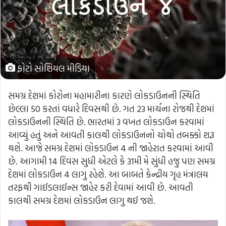
ફોટો સોશિયલ મીડિયા
સમગ્ર દેશમાં કોરોના મહામારીના કારણે લોકડાઉનની સ્થિતિ
છેલ્લા 50 કરતાં વધારે દિવસથી છે. ગત 23 માર્ચના રોજથી દેશમાં
લોકડાઉનની સ્થિતિ છે. ભારતમાં 3 વખત લોકડાઉન કરવામાં
આવ્યું હતું અને આવતી કાલથી લોકડાઉનનો ચોથો તબક્કો શરૂ
થશે. આજે સમગ્ર દેશમાં લોકડાઉન 4 ની જાહેરાત કરવામાં આવી
છે. આગામી 14 દિવસ સુધી એટલે કે 31મી મે સુંધી હજુ પણ સમગ્ર
દેશમાં લોકડાઉન 4 લાગુ રહેશે. આ બાબતે કેન્દ્રીય ગૃહ મંત્રાલય
તરફથી ગાઈડલાઈન્સ જાહેર કરી દેવામાં આવી છે. આવતી
કાલથી સમગ્ર દેશમાં લોકડાઉન લાગુ થઈ જશે.