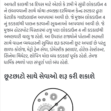
આવતી કાલથી 14 દિવસ માટે એટલે કે 31મી મે સુંધી લોકડાઉન 4
ને લંબાવવાની સાથે ચોથા તબક્કા દરમિયાન કેન્દ્ર સરકાર દ્વારા
કેટલીક ગાઈડલાઈન આપવામાં આવી છે. જે મુજબ લોકડાઉન 4
નું કડકાઈથી પાલન કરવાની સૂચનાઓ આપવામાં આવી છે. જે
મુજબ હોટસ્પોટ વિસ્તારમાં હજુ પણ લોકડાઉન 4 ની કડકાઈથી
અમલવારી ચાલુ જ રહેશે. આ ઉપરાંત રાજયોને પોતાની સહમતી
સાથે વાહન વ્યવહારની સુવિધા શરૂ કરવાની છૂટ અપાઈ છે પરંતુ
શાળા-કોલેજ, મેટ્રો ટ્રેન સેવા, ડોમેસ્ટીક ફ્લાઇટ, હોટેલ-રેસ્ટોરન્ટ,
સિનેમા થિયેટર, શોપિંગ મોલ બંધ કડકાઈ પૂર્વક રહેશે. તેમજ
ધાર્મિક સ્થળો પણ સંપૂર્ણ પણે બંધ રહેશે.
છૂટછાટો સાથે સેવાઓ શરૂ કરી શકાશે