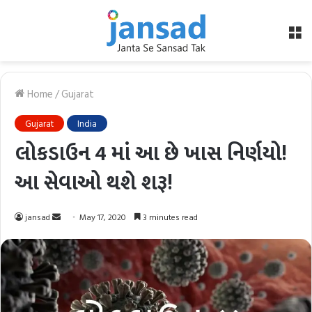
M
Home
/
Gujarat
Gujarat
India
લોકડાઉન 4 માં આ છે ખાસ નિર્ણયો!
આ સેવાઓ થશે શરૂ!
Send
jansad
May 17, 2020
3 minutes read
an
email