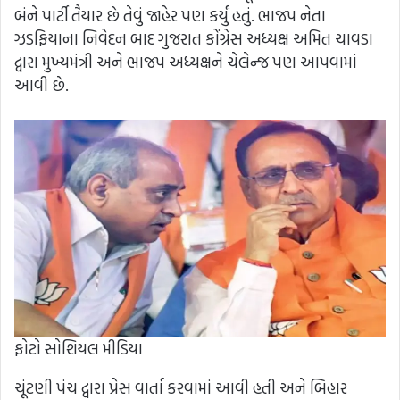
બંને પાર્ટી તૈયાર છે તેવું જાહેર પણ કર્યું હતું. ભાજપ નેતા
ઝડફિયાના નિવેદન બાદ ગુજરાત કોંગ્રેસ અધ્યક્ષ અમિત ચાવડા
દ્વારા મુખ્યમંત્રી અને ભાજપ અધ્યક્ષને ચેલેન્જ પણ આપવામાં
આવી છે.
ફોટો સોશિયલ મીડિયા
ચૂંટણી પંચ દ્વારા પ્રેસ વાર્તા કરવામાં આવી હતી અને બિહાર