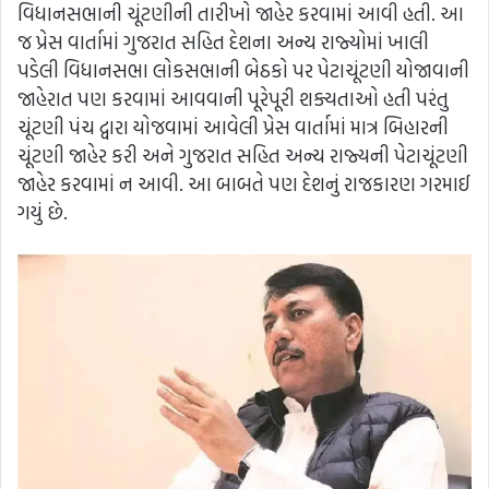
વિધાનસભાની ચૂંટણીની તારીખો જાહેર કરવામાં આવી હતી. આ
જ પ્રેસ વાર્તામાં ગુજરાત સહિત દેશના અન્ય રાજ્યોમાં ખાલી
પડેલી વિધાનસભા લોકસભાની બેઠકો પર પેટાચૂંટણી યોજાવાની
જાહેરાત પણ કરવામાં આવવાની પૂરેપૂરી શક્યતાઓ હતી પરંતુ
ચૂંટણી પંચ દ્વારા યોજવામાં આવેલી પ્રેસ વાર્તામાં માત્ર બિહારની
ચૂંટણી જાહેર કરી અને ગુજરાત સહિત અન્ય રાજ્યની પેટાચૂંટણી
જાહેર કરવામાં ન આવી. આ બાબતે પણ દેશનું રાજકારણ ગરમાઈ
ગયું છે.