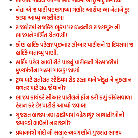
સીઆર પાટીલ આવ્યા બાદ પાર્ટીમાં બીજું મોટું ભંગાણ!
નેતા એ જ પાર્ટી પર લગાવ્યા ગંભીર આરોપ! આ નેતાને દુર
કરવા આપ્યું અલ્ટીમેટમ!
રાજકોટમાં રાજકિય ભૂકંપ પર ઇન્દ્રનીલ રાજ્યગુરુ ની
ભાજપને ગર્ભિત ચેતવણી!
કોણ હાર્દિક પટેલ? પૂછનાર સીઆર પાટીલને 13 દિવસમાં જ
હાર્દિકે બતાવ્યું પાણી.
હાર્દિક પટેલ આવી રીતે પાડ્યું પાટીલની ગેરહાજરીમાં
મુખ્યમંત્રીના ગઢમાં ગાબડું! જાણો
ટ્રમ્પ માટે રાતોરાત સ્ટેડિયમ રોડ રસ્તા બને ખેડૂત ને નુકશાન
વળતર માટે રાહ જોવાની?
ભાજપ કાર્યકરે સીઆર પાટીલને ફોન કરી કહ્યું કોંગ્રેસવાળા
હેરાન કરે છે! પાટીલે આપ્યો જવાબ!
ગુજરાત ભાજપ ત્રણ ફાડીયામાં વહેંચાયું? આયાતીઓનો
જમાવડો ભાઉની નારાજગી?
પ્રધાનમંત્રી મોદી ની સલાહ અવગણીને ગુજરાત ભાજપ