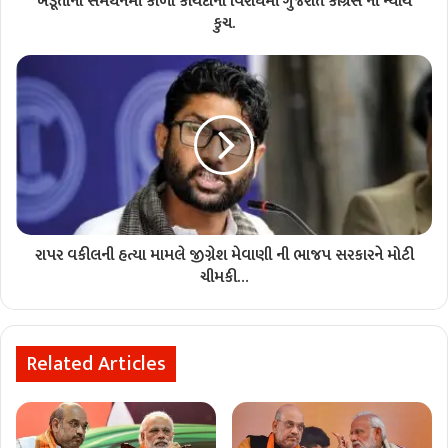
ખેડૂતોના સમર્થનમાં કાળા કાયદાના વિરોધમાં ગુજરાત કોંગ્રેસ ની ન્યાય
કુચ.
રાપર વકીલની હત્યા મામલે જીગ્નેશ મેવાણી ની ભાજપ સરકારને મોટી
ચીમકી…
Related Articles