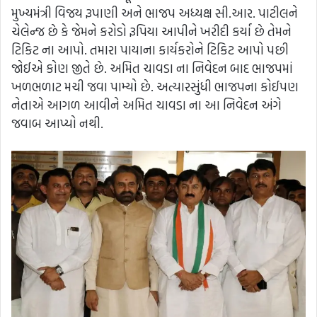
મુખ્યમંત્રી વિજય રૂપાણી અને ભાજપ અધ્યક્ષ સી.આર. પાટીલને
ચેલેન્જ છે કે જેમને કરોડો રૂપિયા આપીને ખરીદી કર્યા છે તેમને
ટિકિટ ના આપો. તમારા પાયાના કાર્યકરોને ટિકિટ આપો પછી
જોઈએ કોણ જીતે છે. અમિત ચાવડા ના નિવેદન બાદ ભાજપમાં
ખળભળાટ મચી જવા પામ્યો છે. અત્યારસુંધી ભાજપના કોઈપણ
નેતાએ આગળ આવીને અમિત ચાવડા ના આ નિવેદન અંગે
જવાબ આપ્યો નથી.