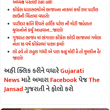
અધ્યક્ષ પસ્તાઈ રહ્યા હશે!
કોંગ્રેસ ધારાસભ્યોએ ભાજપના નાકમાં કર્યો દમ! પાટીલ
ભાઉની ચિંતામાં વધારો!
પાટીદાર ક્રાંતિ દિવસે હાર્દિક પટેલ ની મોટી જાહેરાત!
યુવાનોને કર્યું આહવાન…જાણો!
ગુજરાત ભાજપ માં ભંગાણ! કોંગ્રેસ છોડી ભાજપમાં ગયેલા
નેતા 16 વર્ષે કોંગ્રેસમાં પાછા ફર્યા!
લો હવે તો રાહુલ ગાંધી એ પણ કહ્યું મોદી હૈ તો મુમકીન હૈ!
જાણો!
અહી ક્લિક કરીને વધારે
Gujarati
News
માટે અમારા
Facebook
પેજ
The
Jansad
ગુજરાતી ને ફોલો કરો