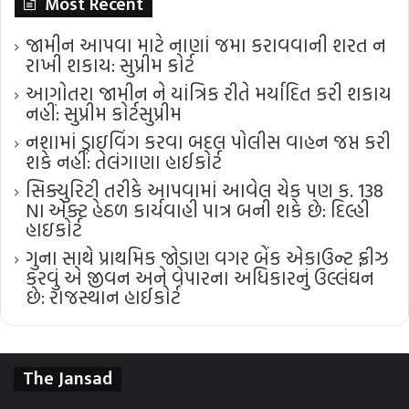
Most Recent
જામીન આપવા માટે નાણાં જમા કરાવવાની શરત ન
રાખી શકાય: સુપ્રીમ કોર્ટ
આગોતરા જામીન ને યાંત્રિક રીતે મર્યાદિત કરી શકાય
નહીં: સુપ્રીમ કોર્ટ​સુપ્રીમ
નશામાં ડ્રાઇવિંગ કરવા બદલ પોલીસ વાહન જપ્ત કરી
શકે નહીં: તેલંગાણા હાઈકોર્ટ
સિક્યુરિટી તરીકે આપવામાં આવેલ ચેક પણ ક. 138
NI એક્ટ હેઠળ કાર્યવાહી પાત્ર બની શકે છે: દિલ્હી
હાઇકોર્ટ
ગુના સાથે પ્રાથમિક જોડાણ વગર બેંક એકાઉન્ટ ફ્રીઝ
કરવું એ જીવન અને વેપારના અધિકારનું ઉલ્લંઘન
છે: રાજસ્થાન હાઈકોર્ટ
The Jansad