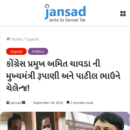
M
Home
/
Gujarat
Gujarat
Politics
કોંગ્રેસ પ્રમુખ અમિત ચાવડા ની
મુખ્યમંત્રી રૂપાણી અને પાટીલ ભાઉને
ચેલેન્જ!
Send
jansad
September 29, 2020
3 minutes read
an
email