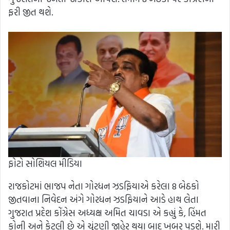
ફરી જીત થશે.
ફોટો સોશિયલ મીડિયા
રાજકોટમાં ભાજપ નેતા ગોરધન ઝડફિયાએ કરેલા 8 બેઠકો
જીતવાના નિવેદન અંગે ગોરધન ઝડફિયાને આડે હાથ લેતા
ગુજરાત પ્રદેશ કોંગ્રેસ અધ્યક્ષ અમિત ચાવડા એ કહ્યું કે, હિંમત
કોની અને કેટલી છે એ ચૂંટણી જાહેર થયા બાદ ખબર પડશે. મારી