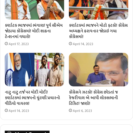
કર્ણાટક ભાજપમાં ભંગાણ! પૂર્વ સીએમ
કર્ણાટકમાં ભાજપને મોટો ફટકો! કોંગ્રેસ
જોડાયા કોંગ્રેસમાં! મોદી શાહના
અધ્યક્ષને હરાવનાર જોડાઇ ગયા
ટેન્શનમાં વધારો!
કોંગ્રેસમાં!
April 17, 2023
April 14, 2023
નાટુ નાટુ તર્જ પર મોદી મોદી!
કોંગ્રેસને ઝટકો! કોંગ્રેસ છોડતાં જ
કર્ણાટકમાં ભાજપનો ચૂંટણી પ્રચારનો
કેજરીવાલ એ આપી લોકસભાની
વીડિયો વાયરલ!
ટિકિટ! જાણો!
April 14, 2023
April 6, 2023