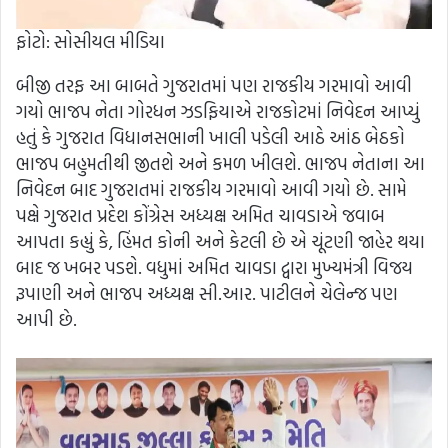
ફોટો: સોસીયલ મીડિયા
બીજી તરફ આ બાબતે ગુજરાતમાં પણ રાજકીય ગરમાવો આવી
ગયો ભાજપ નેતા ગોરધન ઝડફિયાએ રાજકોટમાં નિવેદન આપ્યું
હતું કે ગુજરાત વિધાનસભાની ખાલી પડેલી આઠે આંઠ બેઠકો
ભાજપ બહુમતીથી જીતશે અને કમળ ખીલશે. ભાજપ નેતાના આ
નિવેદન બાદ ગુજરાતમાં રાજકીય ગરમાવો આવી ગયો છે. સામે
પક્ષે ગુજરાત પ્રદેશ કોંગ્રેસ અધ્યક્ષ અમિત ચાવડાએ જવાબ
આપતા કહ્યું કે, હિંમત કોની અને કેટલી છે એ ચૂંટણી જાહેર થયા
બાદ જ ખબર પડશે. વધુમાં અમિત ચાવડા દ્વારા મુખ્યમંત્રી વિજય
રૂપાણી અને ભાજપ અધ્યક્ષ સી.આર. પાટીલને ચેલેન્જ પણ
આપી છે.