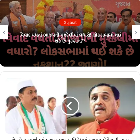
Gujarat
લોકસભા ચૂંટણી પહેલાં ભાજપમાં ભંગાણ?? 26 માંથી 26ની
પરંપરા તૂટશે?? જાણો!!