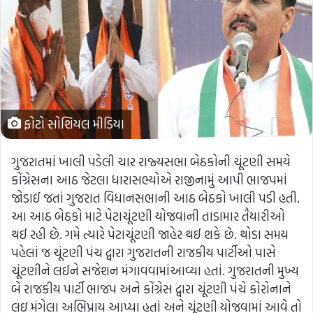
ફોટો સોશિયલ મીડિયા
ગુજરાતમાં ખાલી પડેલી ચાર રાજ્યસભા બેઠકોની ચૂંટણી સમયે
કોંગ્રેસના આઠ જેટલા ધારાસભ્યોએ રાજીનામું આપી ભાજપમાં
જોડાઈ જતાં ગુજરાત વિધાનસભાની આઠ બેઠકો ખાલી પડી હતી.
આ આઠ બેઠકો માટે પેટાચૂંટણી યોજવાની તાડામાર તૈયારીઓ
થઈ રહી છે. ગમે ત્યારે પેટાચૂંટણી જાહેર થઈ શકે છે. થોડા સમય
પહેલાં જ ચૂંટણી પંચ દ્વારા ગુજરાતની રાજકીય પાર્ટીઓ પાસે
ચૂંટણીને લઈને સજેશન મંગાવવામાંઆવ્યા હતાં. ગુજરાતની મુખ્ય
બે રાજકીય પાર્ટી ભાજપ અને કોંગ્રેસ દ્વારા ચૂંટણી પંચે કોરોનાને
લઇ મંગેલા અભિપ્રાય આપ્યા હતાં અને ચૂંટણી યોજવામાં આવે તો