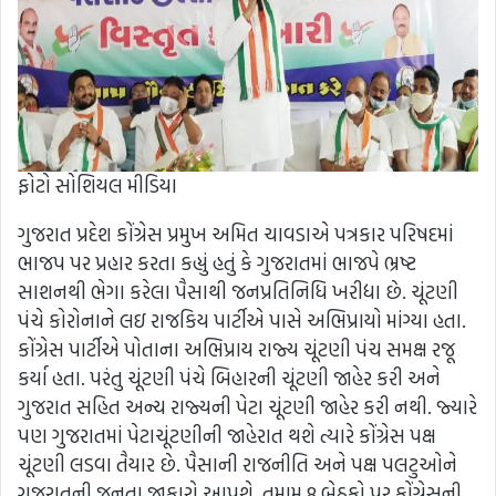
ફોટો સોશિયલ મીડિયા
ગુજરાત પ્રદેશ કોંગ્રેસ પ્રમુખ અમિત ચાવડાએ પત્રકાર પરિષદમાં
ભાજપ પર પ્રહાર કરતા કહ્યું હતું કે ગુજરાતમાં ભાજપે ભ્રષ્ટ
સાશનથી ભેગા કરેલા પૈસાથી જનપ્રતિનિધિ ખરીદ્યા છે. ચૂંટણી
પંચે કોરોનાને લઇ રાજકિય પાર્ટીએ પાસે અભિપ્રાયો માંગ્યા હતા.
કોંગ્રેસ પાર્ટીએ પોતાના અભિપ્રાય રાજ્ય ચૂંટણી પંચ સમક્ષ રજૂ
કર્યા હતા. પરંતુ ચૂંટણી પંચે બિહારની ચૂંટણી જાહેર કરી અને
ગુજરાત સહિત અન્ય રાજ્યની પેટા ચૂંટણી જાહેર કરી નથી. જ્યારે
પણ ગુજરાતમાં પેટાચૂંટણીની જાહેરાત થશે ત્યારે કોંગ્રેસ પક્ષ
ચૂંટણી લડવા તૈયાર છે. પૈસાની રાજનીતિ અને પક્ષ પલટુઓને
ગુજરાતની જનતા જાકારો આપશે. તમામ 8 બેઠકો પર કોંગ્રેસની