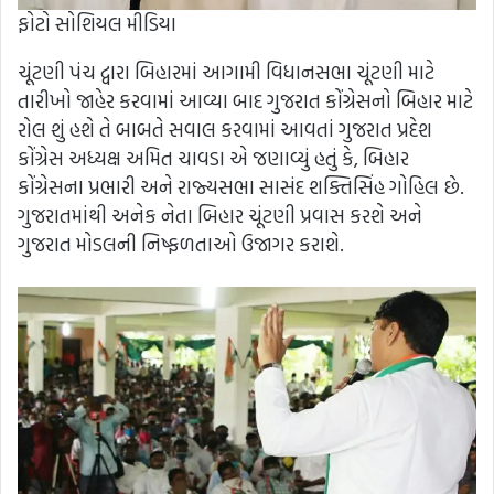
ફોટો સોશિયલ મીડિયા
ચૂંટણી પંચ દ્વારા બિહારમાં આગામી વિધાનસભા ચૂંટણી માટે
તારીખો જાહેર કરવામાં આવ્યા બાદ ગુજરાત કોંગ્રેસનો બિહાર માટે
રોલ શું હશે તે બાબતે સવાલ કરવામાં આવતાં ગુજરાત પ્રદેશ
કોંગ્રેસ અધ્યક્ષ અમિત ચાવડા એ જણાવ્યું હતું કે, બિહાર
કોંગ્રેસના પ્રભારી અને રાજ્યસભા સાસંદ શક્તિસિંહ ગોહિલ છે.
ગુજરાતમાંથી અનેક નેતા બિહાર ચૂંટણી પ્રવાસ કરશે અને
ગુજરાત મોડલની નિષ્ફળતાઓ ઉજાગર કરાશે.