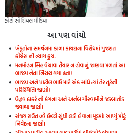
ફોટો સોશિયલ મીડિયા
આ પણ વાંચો
ખેડૂતોના સમર્થનમાં કાળા કાયદાના વિરોધમાં ગુજરાત
કોંગ્રેસ ની ન્યાય કુચ.
મનમોહન સિંહ વેચાવા તૈયાર ન હોવાનું જાણવા મળતાં આ
ભાજપ નેતા નિરાશ થયા હતા!
ભાજપ અને પાટીલ ભાઉ માટે એક સાંધે ત્યાં તેર તૂટેની
પરિસ્થિતિ! જાણો!
ઉદ્ધવ ઠાકરે નો કંગના અને અર્નબ ગૌસ્વામીને જડબાતોડ
જવાબ! જાણો!
સંજય રાઉત હવે છેલ્લે સુંધી લડી લેવાના મૂડમાં! આપ્યું મોટું
નિવેદન! જાણો!