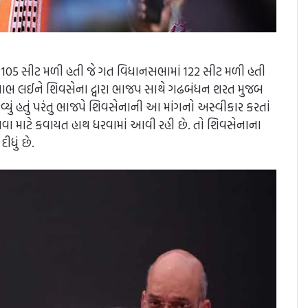
 105 સીટ મળી હતી જે ગત વિધાનસભામાં 122 સીટ મળી હતી
ો લાભ લઈને શિવસેના દ્વારા ભાજપ સાથે ગઢબંધન શરત મુજબ
આવ્યું હતું પરંતુ ભાજપે શિવસેનાની આ માંગનો અસ્વીકાર કરતાં
બનાવવા માટે કવાયત હાથ ધરવામાં આવી રહી છે. તો શિવસેનાના
ીધું છે.