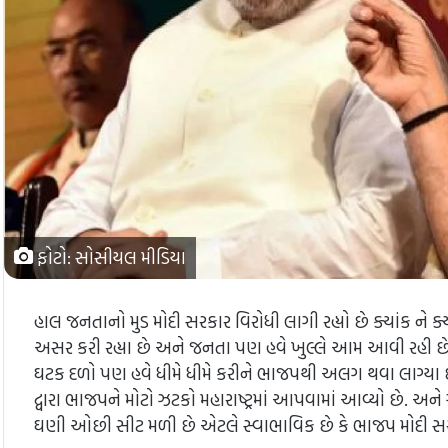
ફોટો: સોસીયલ મીડિયા
હાલ જનતાનો મુડ મોદી સરકાર વિરોધી લાગી રહ્યો છે ક્યાંક ને ક્
અસર કરી રહ્યા છે અને જનતા પણ હવે ખુલ્લે આમ આવી રહી છે
ઘટક દળો પણ હવે ધીમે ધીમે કરીને ભાજપથી અલગ થવા લાગ્ય
દ્વારા ભાજપને મોટો ઝટકો મહારાષ્ટ્રમાં આપવામાં આવ્યો છે. અ
ઘણી ઓછી સીટ મળી છે એટલે સ્વાભાવિક છે કે ભાજપ મોદી સરકા