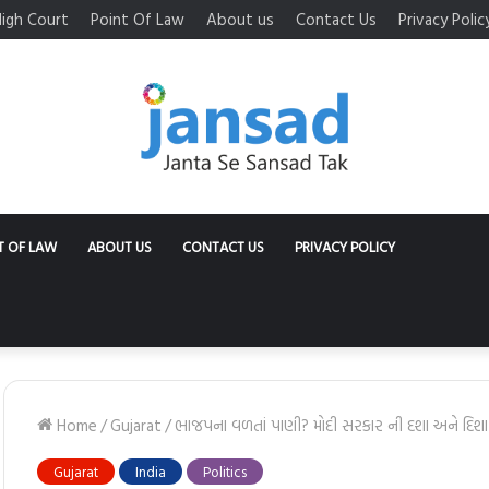
igh Court
Point Of Law
About us
Contact Us
Privacy Polic
T OF LAW
ABOUT US
CONTACT US
PRIVACY POLICY
Home
/
Gujarat
/
ભાજપના વળતાં પાણી? મોદી સરકાર ની દશા અને દિશા
Gujarat
India
Politics