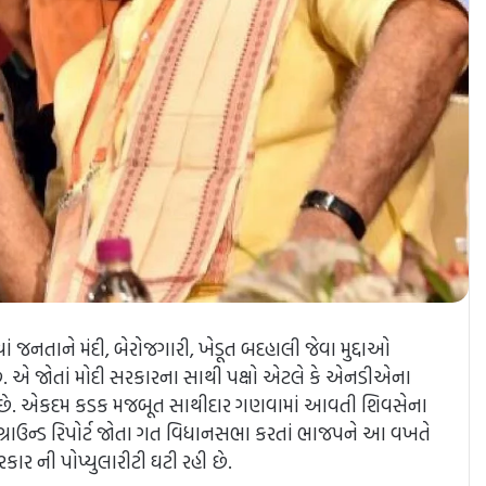
યાં જનતાને મંદી, બેરોજગારી, ખેડૂત બદહાલી જેવા મુદ્દાઓ
. એ જોતાં મોદી સરકારના સાથી પક્ષો એટલે કે એનડીએના
ા છે. એકદમ કડક મજબૂત સાથીદાર ગણવામાં આવતી શિવસેના
ને ગ્રાઉન્ડ રિપોર્ટ જોતા ગત વિધાનસભા કરતાં ભાજપને આ વખતે
ર ની પોપ્યુલારીટી ઘટી રહી છે.