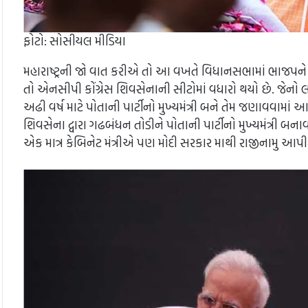
ફોટો: સોસીયલ મીડિયા
મહારાષ્ટ્રની જો વાત કરીએ તો આ વખતે વિધાનસભામાં ભાજપને
તો એનસીપી કોંગ્રેસ શિવસેનાની સીટોમાં વધારો થયો છે. જેન
અઢી વર્ષ માટે પોતાની પાર્ટીનો મુખ્યમંત્રી બને તેમ જણાવવામાં 
શિવસેના દ્વારા ગઢબંધન તોડીને પોતાની પાર્ટીનો મુખ્યમંત્રી 
એક માત્ર કેબિનેટ મંત્રીએ પણ મોદી સરકાર માથી રાજીનામુ આપી દ