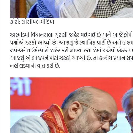
ફોટો: સોસીયલ મીડિયા
ઝારખંડમાં વિધાનસભા ચૂંટણી જાહેર થઈ ગઈ છે અને આજે ફોર્મ 
પક્ષોએ ઝટકો આપ્યો છે. આજશું જે સ્થાનિક પાર્ટી છે અને હાલમ
નવેમ્બરે 11 ઉમેદવારો જાહેર કરી નાખ્યા હતાં જેમાં 3 એવી બેઠક 
આજશું એ ભાજપને મોટો ઝટકો આપ્યો છે. તો કેન્દ્રીય પ્રધાન
નહીં લડવાની વાત કરી છે.