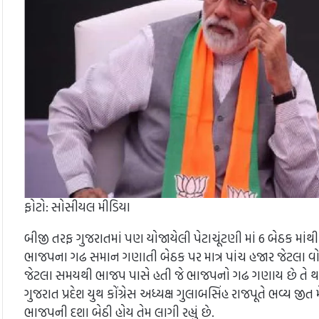
ફોટો: સોસીયલ મીડિયા
બીજી તરફ ગુજરાતમાં પણ યોજાયેલી પેટાચૂંટણી માં 6 બેઠક માંથી
ભાજપના ગઢ સમાન ગણાતી બેઠક પર માત્ર પાંચ હજાર જેટલા વોટે કોંગ
જેટલા સમયથી ભાજપ પાસે હતી જે ભાજપનો ગઢ ગણાય છે તે થરાદ બેઠ
ગુજરાત પ્રદેશ યુથ કોંગ્રેસ અધ્યક્ષ ગુલાબસિંહ રાજપૂતે ભવ્ય 
ભાજપની દશા બેઠી હોય તેમ લાગી રહ્યું છે.