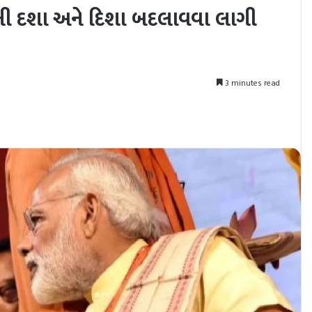
ની દશા અને દિશા બદલાવવા લાગી
3 minutes read
nt