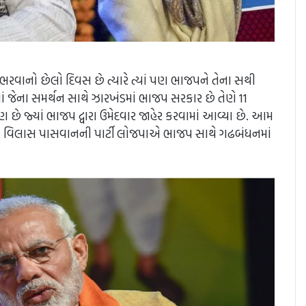
ભરવાનો છેલો દિવસ છે ત્યારે ત્યાં પણ ભાજપને તેના સથી
ાં જેના સમર્થન સાથે ઝારખંડમાં ભાજપ સરકાર છે તેણે 11
પણ છે જ્યાં ભાજપ દ્વારા ઉમેદવાર જાહેર કરવામાં આવ્યા છે. આમ
 રામ વિલાસ પાસવાનની પાર્ટી લોજપાએ ભાજપ સાથે ગઢબંધનમાં