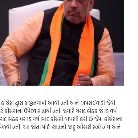
 કોંગ્રેસ દ્વારા 3 જીતવામાં આવી હતી અને અમરાઈવાડી જેવી
્રેસના ઉમેદવાર હાર્યા હતાં. જ્યારે થરાદ બેઠક જે 15 વર્ષ
ક પર 15 વર્ષ બાદ કોંગ્રેસે વાપસી કરી છે જેમાં કોંગ્રેસના
જીત મેળવી હતી. આ જોતા મોદી શાહનો જાદુ ઓસરી રહ્યો હોય અને