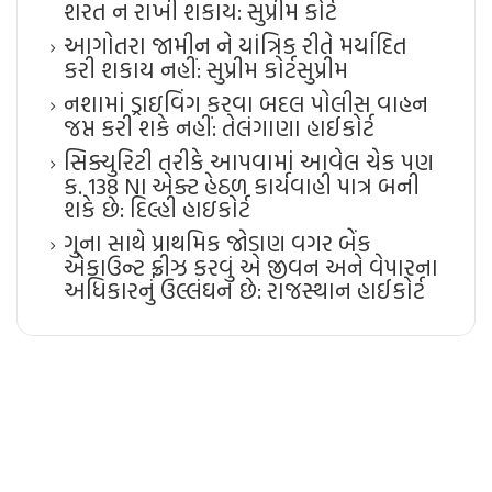
શરત ન રાખી શકાય: સુપ્રીમ કોર્ટ
આગોતરા જામીન ને યાંત્રિક રીતે મર્યાદિત
કરી શકાય નહીં: સુપ્રીમ કોર્ટ​સુપ્રીમ
નશામાં ડ્રાઇવિંગ કરવા બદલ પોલીસ વાહન
જપ્ત કરી શકે નહીં: તેલંગાણા હાઈકોર્ટ
સિક્યુરિટી તરીકે આપવામાં આવેલ ચેક પણ
ક. 138 NI એક્ટ હેઠળ કાર્યવાહી પાત્ર બની
શકે છે: દિલ્હી હાઇકોર્ટ
ગુના સાથે પ્રાથમિક જોડાણ વગર બેંક
એકાઉન્ટ ફ્રીઝ કરવું એ જીવન અને વેપારના
અધિકારનું ઉલ્લંઘન છે: રાજસ્થાન હાઈકોર્ટ