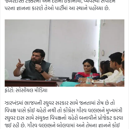
જબરદાસ્ત ટક્કરના અને દેશની ઇકોનોમી, વ્યવસ્થા સંપાદન
પરના જ્ઞાનના કારણે તેઓ પાર્ટીમાં આ સ્થાને પહોંચ્યા છે.
ફોટો: સોસીયલ મીડિયા
ઝારખંડમાં ભાજપની રઘુવર સરકાર સામે જનતામાં રોષ છે તો
વિપક્ષ પાસે કોઈ ચહેરો નથી તો કોંગ્રેસ ગૌરવ વલ્લભને મુખ્યમંત્રી
રઘુવર દાસ સામે સંયુક્ત વિપક્ષનો ચહેરો બનાવીને પ્રોજેકટ કરવા
જઈ રહી છે. ગૌરવ વલ્લભને બોલવામાં અને તેમના જ્ઞાનને કોઈ