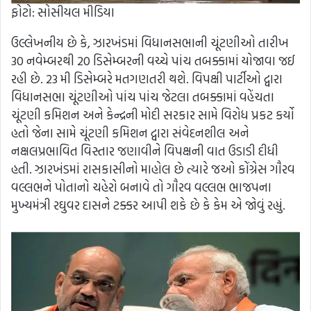
ફોટો: સોસીયલ મીડિયા
ઉલ્લેખનીય છે કે, ઝારખંડમાં વિધાનસભાની ચૂંટણીઓ તારીખ
30 નવેમ્બરથી 20 ડિસેમ્બરની વચ્ચે પાંચ તબક્કામાં યોજાવા જઈ
રહી છે. 23 મી ડિસેમ્બરે મતગણતરી થશે. વિપક્ષી પાર્ટીઓ દ્વારા
વિધાનસભા ચૂંટણીઓ પાંચ પાંચ જેટલા તબક્કામાં વહેંચતા
ચૂંટણી કમિશન અને કેન્દ્રની મોદી સરકાર સામે વિરોધ પ્રકટ કર્યો
હતો જેના સામે ચૂંટણી કમિશન દ્વારા સંવેદનશીલ અને
નક્ષલપ્રભાવિત વિસ્તાર જણાવીને વિપક્ષની વાત ઉડાડી દીધી
હતી. ઝારખંડમાં રાસકાસીનો માહોલ છે ત્યારે જઓ કોંગ્રેસ ગૌરવ
વલ્લભને પોતાનો ચહેરો બનાવે તો ગૌરવ વલ્લભ ભાજપના
મુખ્યમંત્રી રઘુવર દાસને ટક્કર આપી શકે છે કે કેમ એ જોવું રહ્યું.