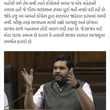
પહોંચી વળે તેમ નથી ત્યારે કોંગ્રેસને આવા જ એક ચહેરાની
તલાશ હતી જે ગૌરવ વલ્લભના રૂપમાં પૂર્ણ થતી નજરે પડી રહી છે.
જોકે હજુ આ બાબતે કોંગ્રેસ દ્વારા સત્તાવાર જાહેરાત કરવામાં આવી
નથી. બીજી તરફ ભાજપના સાથી પક્ષો આજશું અને લોજપા
ભાજપ સાથે ગઢબંધન તોડી અલગ લડી રહ્યા છે. જે ભાજપ માટે
મોટા ઝટકા સમાન છે કારણ કે હાલની ભાજપ સરકાર આજશુંના
સમર્થન કારણે છે.