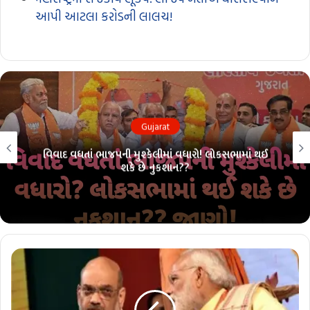
આપી આટલા કરોડની લાલચ!
Gujarat
ઈ
લોકસભા ચૂંટણી પહેલાં ભાજપમાં ભંગાણ?? 26 માંથી 26ન
પરંપરા તૂટશે?? જાણો!!