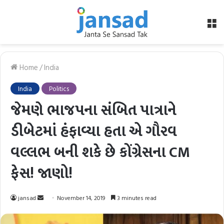
M
Home
/
India
India
Politics
જેમણે ભાજપના સંબિત પાત્રાને
ડીબેટમાં હંફાવ્યા હતા એ ગૌરવ
વલ્લભ બની શકે છે કોંગ્રેસના CM
ફેસ! જાણો!
Send
jansad
November 14, 2019
3 minutes read
an
email