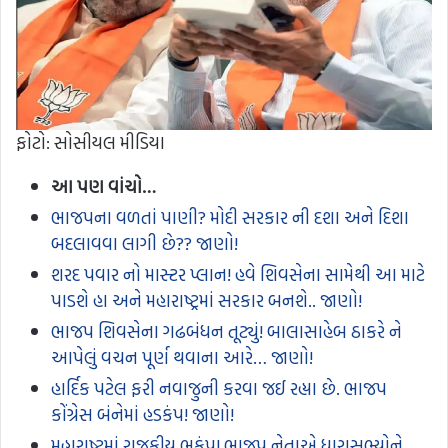
ફોટો: સોસીયલ મીડિયા
આ પણ વાંચો…
ભાજપના વળતાં પાણી? મોદી સરકાર ની દશા અને દિશા
બદલાવવા લાગી છે?? જાણો!
શરદ પવાર નો માસ્ટર પ્લાન! હવે શિવસેના સામેથી આ માટે
પાડશે હા અને મહારાષ્ટ્રમાં સરકાર બનશે.. જાણો!
ભાજપ શિવસેના ગઢબંધન તૂટ્યું! બાલાસાહેબ ઠાકરે ને
આપેલું વચન પૂર્ણ થવાના આરે… જાણો!
હાર્દિક પટેલ ફરી નવાજુની કરવા જઈ રહ્યા છે. ભાજપ
કોંગ્રેસ બંનેમાં હડકંપ! જાણો!
મહારાષ્ટ્રમાં રાજકીય ભૂકંપ! ભાજપ નેતાએ ધારાસભ્યોને