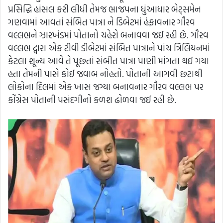
પ્રસિદ્ધિ હાંસલ કરી લીધી તેમજ ભાજપના ધુંઆધાર બેટ્સમેન
ગણવામાં આવતાં સંબિત પાત્રા ને ડિબેટમાં હંફાવનાર ગૌરવ
વલ્લભને ઝારખંડમાં પોતાનો ચહેરો બનાવવા જઈ રહી છે. ગૌરવ
વલ્લભ દ્વારા એક ટીવી ડીબેટમાં સંબિત પાત્રાને પાંચ ત્રિલિયનમાં
કેટલા શૂન્ય આવે તે પૂછતાં સંબીત પાત્રા પાણી માંગતા થઈ ગયા
હતા તેમની પાસે કોઈ જવાબ નોહતો. પોતાની આગવી છટાથી
લોકોના દિલમાં એક ખાસ જગ્યા બનાવનાર ગૌરવ વલ્લભ પર
કોંગ્રેસ પોતાની પસંદગીનો કળશ ઢોળવા જઈ રહી છે.