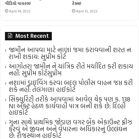
વીડિયો વાયરલ!
ટેક્સ!
April 14, 2023
April 13, 2023
Most Recent
જામીન આપવા માટે નાણાં જમા કરાવવાની શરત ન
રાખી શકાય: સુપ્રીમ કોર્ટ
આગોતરા જામીન ને યાંત્રિક રીતે મર્યાદિત કરી શકાય
નહીં: સુપ્રીમ કોર્ટ​સુપ્રીમ
નશામાં ડ્રાઇવિંગ કરવા બદલ પોલીસ વાહન જપ્ત કરી
શકે નહીં: તેલંગાણા હાઈકોર્ટ
સિક્યુરિટી તરીકે આપવામાં આવેલ ચેક પણ ક. 138
NI એક્ટ હેઠળ કાર્યવાહી પાત્ર બની શકે છે: દિલ્હી
હાઇકોર્ટ
ગુના સાથે પ્રાથમિક જોડાણ વગર બેંક એકાઉન્ટ ફ્રીઝ
કરવું એ જીવન અને વેપારના અધિકારનું ઉલ્લંઘન
છે: રાજસ્થાન હાઈકોર્ટ