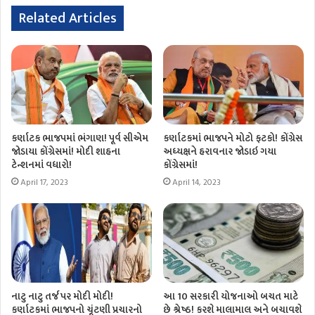
Related Articles
કર્ણાટક ભાજપમાં ભંગાણ! પૂર્વ સીએમ
કર્ણાટકમાં ભાજપને મોટો ફટકો! કોંગ્રેસ
જોડાયા કોંગ્રેસમાં! મોદી શાહના
અધ્યક્ષને હરાવનાર જોડાઇ ગયા
ટેન્શનમાં વધારો!
કોંગ્રેસમાં!
April 17, 2023
April 14, 2023
નાટુ નાટુ તર્જ પર મોદી મોદી!
આ 10 સરકારી યોજનાઓ બચત માટે
કર્ણાટકમાં ભાજપનો ચૂંટણી પ્રચારનો
છે શ્રેષ્ઠ! કરશે માલામાલ અને બચાવશે