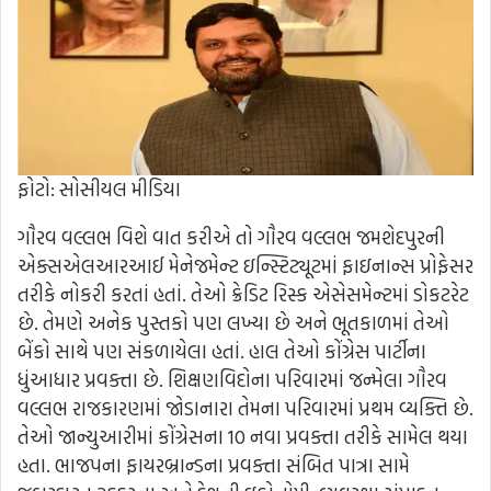
ફોટો: સોસીયલ મીડિયા
ગૌરવ વલ્લભ વિશે વાત કરીએ તો ગૌરવ વલ્લભ જમશેદપુરની
એક્સએલઆરઆઈ મેનેજમેન્ટ ઇન્સ્ટિટ્યૂટમાં ફાઇનાન્સ પ્રોફેસર
તરીકે નોકરી કરતાં હતાં. તેઓ ક્રેડિટ રિસ્ક એસેસમેન્ટમાં ડોકટરેટ
છે. તેમણે અનેક પુસ્તકો પણ લખ્યા છે અને ભૂતકાળમાં તેઓ
બેંકો સાથે પણ સંકળાયેલા હતાં. હાલ તેઓ કોંગ્રેસ પાર્ટીના
ધુંઆધાર પ્રવક્તા છે. શિક્ષણવિદોના પરિવારમાં જન્મેલા ગૌરવ
વલ્લભ રાજકારણમાં જોડાનારા તેમના પરિવારમાં પ્રથમ વ્યક્તિ છે.
તેઓ જાન્યુઆરીમાં કોંગ્રેસના 10 નવા પ્રવક્તા તરીકે સામેલ થયા
હતા. ભાજપના ફાયરબ્રાન્ડના પ્રવક્તા સંબિત પાત્રા સામે