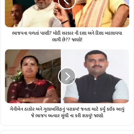
ભાજપના વળતાં પાણી? મોદી સરકાર ની દશા અને દિશા બદલાવવા
લાગી છે?? જાણો!
ગેનીબેન ઠાકોર અને ગુલાબસિંહનું પરાક્રમ! જનતા માટે કર્યું કઈંક આવું
જે ભાજપ અત્યાર સુંધી ના કરી શકયું! જાણો