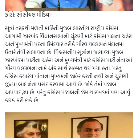
ફોટો: સોસીયલ મીડિયા
સૂત્રો તરફથી મળતી માહિતી મુજબ ભારતીય રાષ્ટ્રીય કોંગ્રેસ
આગામી ઝારખંડ વિધાનસભાની ચૂંટણી માટે કોંગ્રેસ પક્ષના ચહેરા
અને મુખ્યમંત્રી પદના ઉમેદવાર તરીકે ગૌરવ વલ્લભને મેદાનમાં
ઉતારે તેવી સંભાવના છે. વિશ્વસનીય સૂત્રોના જણાવ્યા મુજબ
ઝારખંડમાં પાર્ટીના ચહેરા અને મુખ્યમંત્રી માટે કોંગ્રેસ પાર્ટી નેતાઓ
ગૌરવ વલ્લભના નામે એક સાથે સહમત થઈ ગયા હતાં. પરંતુ
કોંગ્રેસ ક્યારેય પોતાના મુખ્યમંત્રી જાહેર કરતી નથી અને ચુંટણી
જીત્યા બાદ નેતા પસંદ કરવામાં આવે છે. જોકે તેમાં પંજાબ
અપવાદ રૂપ છે. પરંતુ કોંગ્રેસ પંજાબની જેમ ઝારખંડમાં પણ આવું
કઈંક કરી શકે છે.