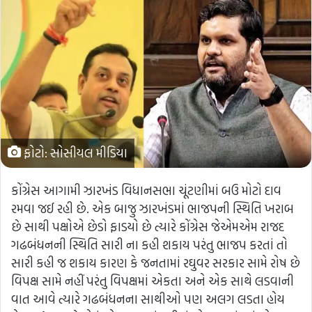
ફોટો: સોસીયલ મીડિયા
કોંગ્રેસ આગામી ઝારખંડ વિધાનસભા ચૂંટણીમાં બઉ મોટો દાવ
રમવા જઈ રહી છે. એક બાજુ ઝારખંડમાં ભાજપની સ્થિતિ ખરાબ
છે સાથી પક્ષોએ છેડો ફાડયો છે ત્યારે કોંગ્રેસ જેએમએમ રાજદ
ગઢબંધનની સ્થિતિ સારી ના કહી શકાય પરંતુ ભાજપ કરતાં તો
સારી કહી જ શકાય કારણ કે જનતામાં રઘુવર સરકાર સામે રોષ છે
વિપક્ષ સામે નહીં પરંતુ વિપક્ષમાં એકતા અને એક સાથે લડવાની
વાત આવે ત્યારે ગઢબંધનના સાથીઓ પણ અલગ લડતા હોય