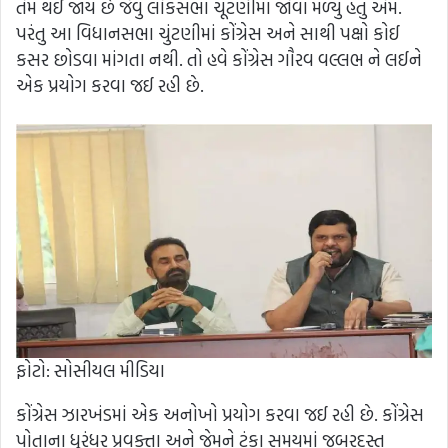
તેમ થઈ જાય છે જેવું લોકસભા ચૂંટણીમાં જોવા મળ્યું હતું એમ.
પરંતુ આ વિધાનસભા ચુંટણીમાં કોંગ્રેસ અને સાથી પક્ષો કોઈ
કસર છોડવા માંગતા નથી. તો હવે કોંગ્રેસ ગૌરવ વલ્લભ ને લઈને
એક પ્રયોગ કરવા જઈ રહી છે.
ફોટો: સોસીયલ મીડિયા
કોંગ્રેસ ઝારખંડમાં એક અનોખો પ્રયોગ કરવા જઈ રહી છે. કોંગ્રેસ
પોતાના ધુરંધર પ્રવક્તા અને જેમને ટૂંકા સમયમાં જબરદસ્ત