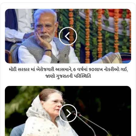
મોદી સરકાર માં બેરોજગારી આસમાને, 6 વર્ષમાં 90લાખ નોકરીઓ ગઈ,
જાણો ગુજરાતની પરિસ્થિતિ