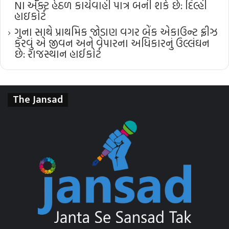
NI એક્ટ હેઠળ કાર્યવાહી પાત્ર બની શકે છે: દિલ્હી
હાઇકોર્ટ
ગુના સાથે પ્રાથમિક જોડાણ વગર બેંક એકાઉન્ટ ફ્રીઝ
કરવું એ જીવન અને વેપારના અધિકારનું ઉલ્લંઘન
છે: રાજસ્થાન હાઈકોર્ટ
The Jansad