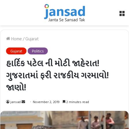
M
Home
/
Gujarat
Gujarat
Politics
હાર્દિક પટેલ ની મોટી જાહેરાત!
ગુજરાતમાં ફરી રાજકીય ગરમાવો!
જાણો!
Send
jansad
November 2, 2019
2 minutes read
an
email