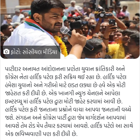
ફોટો: સોસીયલ મીડિયા
પાટીદાર અનામત આંદોલનના પ્રણેતા યુવાન ક્રાંતિકારી અને
કોંગ્રેસ નેતા હાર્દિક પટેલ ફરી સક્રિય થઈ રહ્યા છે. હાર્દિક પટેલ
હંમેશા યુવાનો અને ગરીબો માટે લડત લડ્યા છે હવે એક મોટી
જાહેરાત કરી દીધી છે. એક ખાનગી ન્યુઝ ચેનલને આપેલા
ઇન્ટરવ્યૂ માં હાર્દિક પટેલ દ્વારા મોટી જાહેર કરવામાં આવી છે.
હાર્દિક પટેલ ફરી જનતાના પ્રશ્નોને વાચા આપવા જનતાની વચ્ચે
જશે. સંગઠન અને કોંગ્રેસ પાર્ટી દ્વારા જેમ માર્ગદર્શન આપવામાં
આવશે તેમ રોડ મેપ તૈયાર કરવામાં આવશે. હાર્દિક પટેલે આ સાથે
એક ભવિષ્યવાણી પણ કરી દીધી છે.