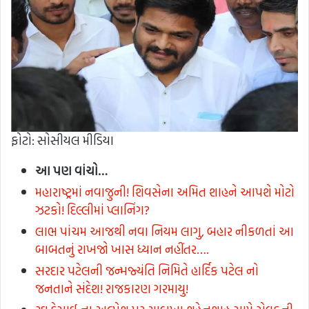
ફોટો: સોસીયલ મીડિયા
આ પણ વાંચો…
મહારાષ્ટ્રમાં નવાજુની! શિવસેના અમિત શાહને આપશે મોટો
ઝટકો! દિલ્લીમાં પ્લાનિંગ?
લાભ પાંચમ આજથી નવા નિયમ લાગુ, બહાર નીકળતાં આ
બાબતનું રાખજો ખાસ ધ્યાન નહીંતર….
સરદાર પટેલની જન્મજ્યંતિ નિમિતે હાર્દિક પટેલ નો
જનતાને સંદેશ! રાજકારણ ગરમાયુ!