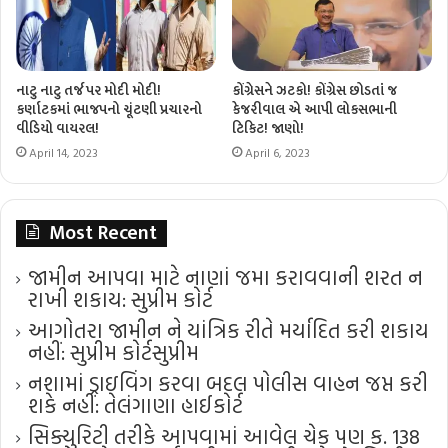
નાટુ નાટુ તર્જ પર મોદી મોદી!
કોંગ્રેસને ઝટકો! કોંગ્રેસ છોડતાં જ
કર્ણાટકમાં ભાજપનો ચૂંટણી પ્રચારનો
કેજરીવાલ એ આપી લોકસભાની
વીડિયો વાયરલ!
ટિકિટ! જાણો!
April 14, 2023
April 6, 2023
Most Recent
જામીન આપવા માટે નાણાં જમા કરાવવાની શરત ન
રાખી શકાય: સુપ્રીમ કોર્ટ
આગોતરા જામીન ને યાંત્રિક રીતે મર્યાદિત કરી શકાય
નહીં: સુપ્રીમ કોર્ટ​સુપ્રીમ
નશામાં ડ્રાઇવિંગ કરવા બદલ પોલીસ વાહન જપ્ત કરી
શકે નહીં: તેલંગાણા હાઈકોર્ટ
સિક્યુરિટી તરીકે આપવામાં આવેલ ચેક પણ ક. 138