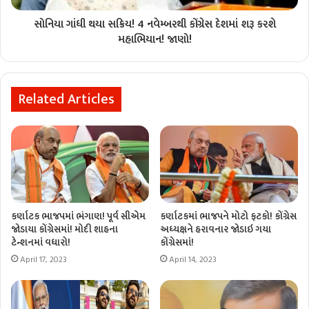
સોનિયા ગાંધી થયા સક્રિય! 4 નવેમ્બરથી કોંગ્રેસ દેશમાં શરૂ કરશે
મહાભિયાન! જાણો!
Related Articles
કર્ણાટક ભાજપમાં ભંગાણ! પૂર્વ સીએમ
કર્ણાટકમાં ભાજપને મોટો ફટકો! કોંગ્રેસ
જોડાયા કોંગ્રેસમાં! મોદી શાહના
અધ્યક્ષને હરાવનાર જોડાઇ ગયા
ટેન્શનમાં વધારો!
કોંગ્રેસમાં!
April 17, 2023
April 14, 2023