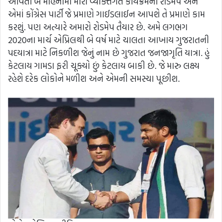
આવતા બે મહિનામાં મારા વ્યક્તિગત કાર્યક્રમનો રોડમેપ અને
એમાં કોંગ્રેસ પાર્ટી જે પ્રમાણે ગાઈડલાઈન આપશે તે પ્રમાણે કામ
કરશું. પણ અત્યારે અમારો રોડમેપ તૈયાર છે. અમે લગભગ
2020ના માર્ચ એપ્રિલથી બે વર્ષ માટે ચાલતા આખાય ગુજરાતની
પદયાત્રા માટે નિકળીશ જેનું નામ છે ગુજરાત જનજાગૃતિ યાત્રા. હું
કેટલાય ગામડા ફરી ચૂક્યો છું કેટલાય બાકી છે. જે મારુ લક્ષ્ય
રહેશે દરેક લોકોને મળીશ અને એમની સમસ્યા પૂછીશ.