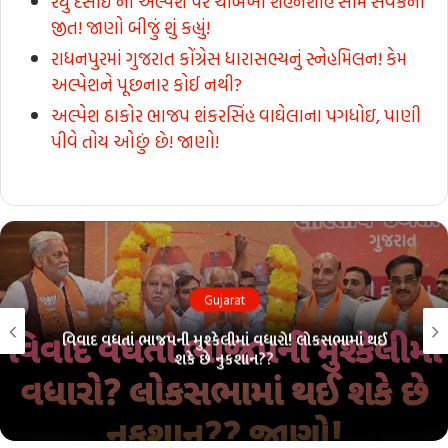
રઘુ દેસાઈ ના અલ્પેશ પર ચાબખા શહેનશાહ સામે સેવકની
જીત! જાણો બીજું શું કહ્યું!
રાધનપુરમાં ગુજરાત કોંગ્રેસ ધારાસભ્યનું સ્નેહમિલન! કેમ
અલ્પેશને પૂછનાર કોઈ નથી?
અલ્પેશ ઠાકોર ભાજપ શંકરસિંહ વાઘેલાના પગધોઇ, પાણી
પીવે તોય ઓછું છે! જાણો!
Gujarat
વિવાદ વધતાં ભાજપની મુશ્કેલીમાં વધારો! લોકસભામાં થઈ
શકે છે નુકશાન??