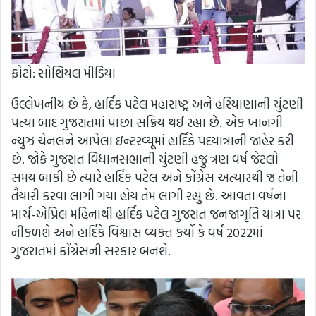
ફોટો: સોશિયલ મીડિયા
ઉલ્લેખનીય છે કે, હાર્દિક પટેલ મહારાષ્ટ્ર અને હરિયાણાની ચુંટણી
પત્યા બાદ ગુજરાતમાં પાછા સક્રિય થઈ રહ્યા છે. એક ખાનગી
ન્યુઝ ચેનલને આપેલા ઇન્ટરવ્યૂમાં હાર્દિકે પદયાત્રાની જાહેર કરી
છે. જોકે ગુજરાત વિધાનસભાની ચુંટણી હજુ ત્રણ વર્ષ જેટલો
સમય બાકી છે ત્યારે હાર્દિક પટેલ અને કોંગ્રેસ અત્યારથી જ તેની
તૈયારી કરવા લાગી ગયા હોય તેમ લાગી રહ્યું છે. આવતા વર્ષના
માર્ચ-એપ્રિલ મહિનાથી હાર્દિક પટેલ ગુજરાત જનજાગૃતિ યાત્રા પર
નીકળશે અને હાર્દિકે વિશ્વાસ વ્યક્ત કર્યો કે વર્ષ 2022માં
ગુજરાતમાં કોંગ્રેસની સરકાર બનશે.