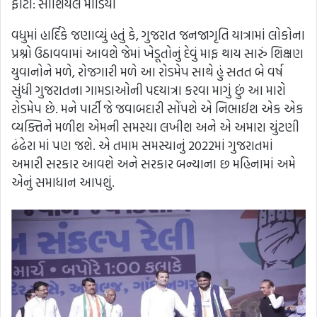
ફોટો: સોશિયલ મીડિયા
વધુમાં હાર્દિકે જણાવ્યું હતું કે, ગુજરાત જનજાગૃતિ યાત્રામાં લોકોના
પ્રશ્નો ઉઠાવવામાં આવશે જેમાં ખેડૂતોનું દેવું માફ થાય સારું શિક્ષણ
યુવાનોને મળે, રોજગારી મળે આ રોડમેપ સાથે હું સતત બે વર્ષ
સુંધી ગુજરાતના ગામડાઓની પદયાત્રા કરવા માગું છું આ મારો
રોડમેપ છે. મને પાર્ટી જે જવાબદારી સોંપશે એ નિભાઈશ એક એક
વ્યક્તિને મળીશ એમની સમસ્યા લખીશ અને એ અમારા ચુંટણી
ઢંઢેરા માં પણ જશે. એ તમામ સમસ્યાનું 2022માં ગુજરાતમાં
અમારી સરકાર આવશે અને સરકાર બન્યાના છ મહિનામાં અમે
એનું સમાધાન આપશું.