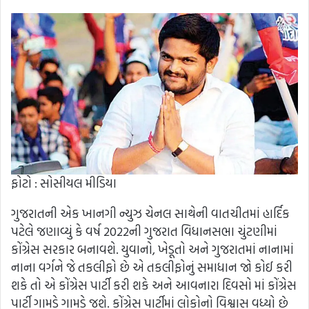
ફોટો : સોસીયલ મીડિયા
ગુજરાતની એક ખાનગી ન્યુઝ ચેનલ સાથેની વાતચીતમાં હાર્દિક
પટેલે જણાવ્યું કે વર્ષ 2022ની ગુજરાત વિધાનસભા ચુંટણીમાં
કોંગ્રેસ સરકાર બનાવશે. યુવાનો, ખેડૂતો અને ગુજરાતમાં નાનામાં
નાના વર્ગને જે તકલીફો છે એ તકલીફોનું સમાધાન જો કોઈ કરી
શકે તો એ કોંગ્રેસ પાર્ટી કરી શકે અને આવનારા દિવસો માં કોંગ્રેસ
પાર્ટી ગામડે ગામડે જશે. કોંગ્રેસ પાર્ટીમાં લોકોનો વિશ્વાસ વધ્યો છે