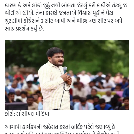
કારણ કે અમે લોકો જૂઠું નથી બોલતા જેટલું કરી શકીએ તેટલું જ
બોલીએ છીએ. તેના કારણે જનતાએ વિશ્વાસ મૂકીને પેટા
ચુંટણીમાં કોંગ્રેસને 3 સીટ આપી અને બીજી ત્રણ સીટ પર અમે
સારું પ્રદર્શન કર્યું છે.
ફોટો: સોસીયલ મીડિયા
આગામી કાર્યક્રમની જાહેરાત કરતાં હાર્દિક પટેલે જણાવ્યું કે