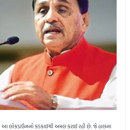
 આ લોકડાઉનનો કડકાઈથી અમલ કરાઈ રહી છે. જે હાલના