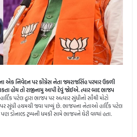
ા એક નિવેદન પર કોંગ્રેસ નેતા જયરાજસિંહ પરમાર ઉકળી
ી શકતા હોય તો રાજીનામુ આપી દેવું જોઈએ. ત્યાર બાદ ભાજપ
ા હાર્દિક પટેલ દ્વારા ભાજપ પર અત્યાર સુંધીનો સૌથી મોટો
ર સુંધી હચમચી જવા પામ્યું છે. ભાજપના નેતાઓ હાર્દિક પટેલ
પણ ડોનાલ્ડ ટ્રમ્પની ધમકી સામે ભાજપને ઘેરી વળ્યાં હતા.