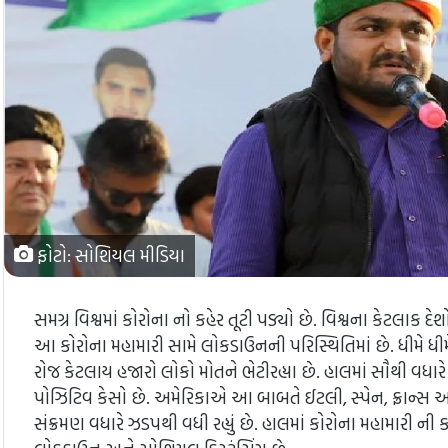
ફોટો: સોશિયલ મીડિયા
સમગ્ર વિશ્વમાં કોરોના નો કહેર તૂટી પડ્યો છે. વિશ્વના કેટલાક દે
આ કોરોના મહામારી સામે લોકડાઉનની પરિસ્થિતિમાં છે. ધીમે ધીમે 
રોજ કેટલાય હજારો લોકો મોતને ભેટીરહ્યા છે. હાલમાં સૌથી વધાર
પોઝિટિવ કેસો છે. અમેરિકાએ આ બાબતે ઈટલી, સ્પેન, ફ્રાન્સ 
સંક્રમણ વધારે ઝડપથી વધી રહ્યું છે. હાલમાં કોરોના મહામારી 