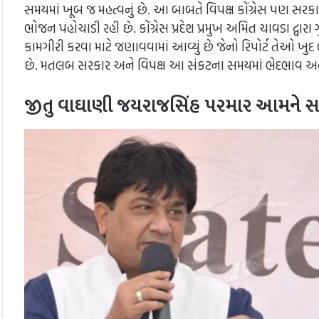
સમયમાં ખૂબ જ મહત્વનું છે. આ બાબતે વિપક્ષ કોંગ્રેસ પણ સરક
ભોજન પહોચાડી રહી છે. કોંગ્રેસ પ્રદેશ પ્રમુખ અમિત ચાવડા દ્વા
કામગીરી કરવા માટે જણાવવામાં આવ્યું છે જેનો રિપોર્ટ તેઓ ખુદ લે છે.
છે. મતલબ સરકાર અને વિપક્ષ આ સંકટના સમયમાં ભેદભાવ અને ર
જીતુ વાઘાણી જયરાજસિંહ પરમાર આમને સ