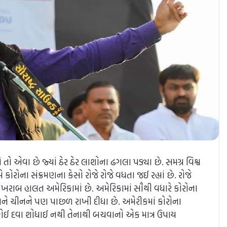
શો તો એવા છે જ્યાં ઠેર ઠેર લાશોના ઢગલા પડ્યા છે. સમગ્ર વિશ્વ
કોરોના સંક્રમણના કેસો રોજે રોજે વધતા જઈ રહ્યાં છે. રોજે
ે ખરાબ હાલત અમેરિકામાં છે. અમેરિકામાં સૌથી વધારે કોરોના
અને ચીનને પણ પાછળ રાખી દીધા છે. અમેરીકમાં કોરોના
ની કોઈ દવા શોધાઈ નથી તેનાથી બચવાનો એક માત્ર ઉપાય