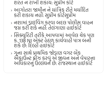
શરત ન રાખી શકાય: સુપ્રીમ કોર્ટ
આગોતરા જામીન ને યાંત્રિક રીતે મર્યાદિત
કરી શકાય નહીં: સુપ્રીમ કોર્ટ​સુપ્રીમ
નશામાં ડ્રાઇવિંગ કરવા બદલ પોલીસ વાહન
જપ્ત કરી શકે નહીં: તેલંગાણા હાઈકોર્ટ
સિક્યુરિટી તરીકે આપવામાં આવેલ ચેક પણ
ક. 138 NI એક્ટ હેઠળ કાર્યવાહી પાત્ર બની
શકે છે: દિલ્હી હાઇકોર્ટ
ગુના સાથે પ્રાથમિક જોડાણ વગર બેંક
એકાઉન્ટ ફ્રીઝ કરવું એ જીવન અને વેપારના
અધિકારનું ઉલ્લંઘન છે: રાજસ્થાન હાઈકોર્ટ