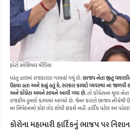
ફોટો સોશિયલ મીડિયા
પરંતુ હાલમાં રાજકારણ ગરમાઈ ગયું છે.
ભાજપ નેતા જીતુ વઘાણીન
ઉઠ્યા હતા અને કહ્યું હતું કે, સરકાર કાયદો વ્યવસ્થા ના જાળવ
અને કોંગ્રેસ અમને સામને આવી ગયા છે.
તો કોંગ્રેસના યુવા નેત
રાજકીય હુમલો કરવામાં આવ્યો છે. જેના કારણે ભાજપ નીચેથી ઉપ
ના નિવેદનનો કોઇ તોડ શોધી શકશે નહીં. હાર્દિક પટેલ આ પહેલાં 
કોરોના મહામારી હાર્દિકનું ભાજપ પર નિશાન