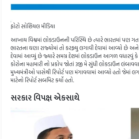
ફોટો સોશિયલ મીડિયા
આખાય વિશ્વમાં લોકડાઉનની પરિસ્થિ છે ત્યારે ભારતમાં પણ ગત 2
ભારતના ઘણા રાજ્યોમાં તો કરફ્યુ લગાવી દેવામાં આવ્યો છે અન
દેવામાં આવ્યું છે જ્યારે સમગ્ર દેશમાં લોકડાઉન આગળ વધારવું કે ન
કોરોના મહામારી નો પ્રકોપ જોતાં 3જી મે સુંધી લોકડાઉન લંબાવવાન
મુખ્યમંત્રીઓ પાસેથી રિપોર્ટ પણ મંગાવવામાં આવ્યો હતો જેમા
માટેનો રિપોર્ટ સબમિટ કર્યો હતો.
સરકાર વિપક્ષ એકસાથે