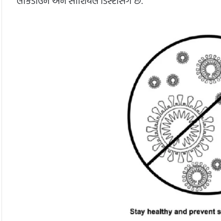
લોકડાઉન અને સોશિયલ ડિસ્ટંસિંગ છે.