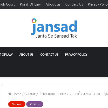
igh Court
Point Of Law
About us
Contact Us
Privacy Polic
T OF LAW
ABOUT US
CONTACT US
PRIVACY POLICY
Home
/
Gujarat
/
કોરોના મહામારી: ભાજપ પર હાર્દિક પટેલનો અત્યાર સુંધ
Gujarat
Politics