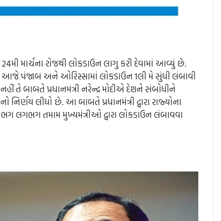
4મી માર્ચના રોજથી લોકડાઉન લાગુ કરી દેવામાં આવ્યું છે.
ે આજે પંજાબ અને ઓરિસ્સામાં લોકડાઉન 1લી મે સુંધી લંબાવી
હીં તે બાબતે પ્રધાનમંત્રી નરેન્દ્ર મોદીએ દેશને સંબોધીને
ો નિર્ણય લીધો છે. આ બાબતે પ્રધાનમંત્રી દ્વારા રાજ્યોના
ં લગભગ લગભગ તમામ મુખ્યમંત્રીઓ દ્વારા લોકડાઉન લંબાવવા