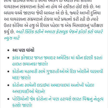
સાથે જોડાયેલ નથી તે સૌથી અલગ છે એટલે ત્યાં કોરોના
વાયરસન સંક્રમણના કેસો ના હોય એ હકીકત હોઈ શકે છે. આ
બધાય વચ્ચે જાણવા જેવી બાબત એ છે કે, જ્યારે આખી દુનિયા
આ વાયરસના સંક્રમણને રોકવા માટે પ્રયત્નો કરી રહી છે ત્યારે
ઉત્તર કોરિયા એ હજુ બે દિવસ પહેલા જ એક મિસાઇલનું પરીક્ષણ
કર્યું છે.
અહી ક્લિક કરીને અમારા ફેસબુક પેજને ફોલો કરો વધારે
ન્યુઝ માટે
આ
પણ વાંચો
ફાંકા ફોજદાર જગત જમાદાર અમેરિકા માં ચીન ઈટલી કરતાં
હાલત ભયાનક! જાણો!
કોરોના મહામારી સામે ગુજરાતીઓએ દિલ ખોલીને વરસાવી
મદદ! જાણો!
કોરોના સામેની લડાઈમાં અમદાવાદમાં અનોખી પહેલ!
અમદાવાદીઓ મેદાને!
પોલિયોની જેમ કોરોના ને પણ હરાવશે ભારત વિશ્વનું નેતૃત્વ
કરશે! જાણો!