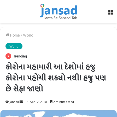
M
Home
/
World
World
Trending
કોરોના મહામારી આ દેશોમાં હજુ
કોરોના પહોંચી શક્યો નથી! હજુ પણ
છે સેફ! જાણો
Send
jansad
April 2, 2020
2 minutes read
an
email