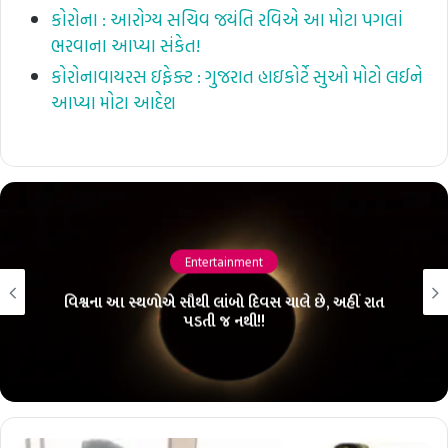
કોરોના : આરોગ્ય સચિવ જયંતિ રવિએ આ મોટા પગલાં
ભરવાના આપ્યા સંકેત!
કોરોનાવાયરસ ઇફેક્ટ : ગુજરાત હાઇકોર્ટે સુઓ મોટો લઈને
આપ્યા મોટા આદેશ
Entertainment
વિશ્વના આ સ્થળોએ સૌથી લાંબો દિવસ ચાલે છે, અહીં રાત
પડતી જ નથી!!