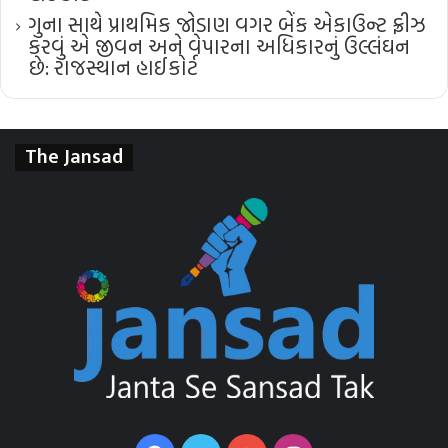
ગુના સાથે પ્રાથમિક જોડાણ વગર બેંક એકાઉન્ટ ફ્રીઝ
કરવું એ જીવન અને વેપારના અધિકારનું ઉલ્લંઘન
છે: રાજસ્થાન હાઈકોર્ટ
The Jansad