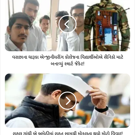
વરાછાના ધારૂકા એન્જીનીયરીંગ કોલેજના વિદ્યાર્થીઓએ સૈનિકો માટે
બનાવ્યું સ્માર્ટ જેકેટ!
રાહુલ ગાંધી એ અમેઠીમાં રાહત સામગ્રી મોકલતા થયો મોટો વિવાદ!