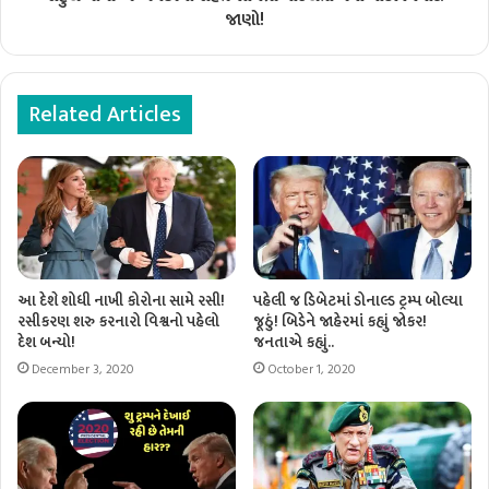
જાણો!
Related Articles
આ દેશે શોધી નાખી કોરોના સામે રસી!
પહેલી જ ડિબેટમાં ડોનાલ્ડ ટ્રમ્પ બોલ્યા
રસીકરણ શરુ કરનારો વિશ્વનો પહેલો
જૂઠું! બિડેને જાહેરમાં કહ્યું જોકર!
દેશ બન્યો!
જનતાએ કહ્યું..
December 3, 2020
October 1, 2020