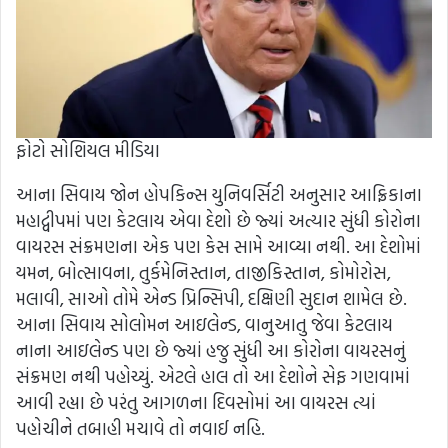
ફોટો સોશિયલ મીડિયા
આના સિવાય જોન હોપકિન્સ યુનિવર્સિટી અનુસાર આફ્રિકાના
મહાદ્વીપમાં પણ કેટલાય એવા દેશો છે જ્યાં અત્યાર સુંધી કોરોના
વાયરસ સંક્રમણના એક પણ કેસ સામે આવ્યા નથી. આ દેશોમાં
યમન, બોત્સાવના, તુર્કમેનિસ્તાન, તાજીકિસ્તાન, કોમોરોસ,
મલાવી, સાઓ તોમે એન્ડ પ્રિન્સિપી, દક્ષિણી સુદાન શામેલ છે.
આના સિવાય સોલોમન આઇલેન્ડ, વાનુઆતુ જેવા કેટલાય
નાના આઇલેન્ડ પણ છે જ્યાં હજુ સુંધી આ કોરોના વાયરસનું
સંક્રમણ નથી પહોચ્યું. એટલે હાલ તો આ દેશોને સેફ ગણવામાં
આવી રહ્યા છે પરંતુ આગળના દિવસોમાં આ વાયરસ ત્યાં
પહોચીને તબાહી મચાવે તો નવાઈ નહિ.