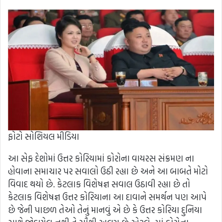
ફોટો સોશિયલ મીડિયા
આ સેફ દેશોમાં ઉત્તર કોરિયામાં કોરોના વાયરસ સંક્રમણ ના
હોવાના સમાચાર પર સવાલો ઉઠી રહ્યા છે અને આ બાબતે મોટો
વિવાદ થયો છે. કેટલાક વિશેષજ્ઞ સવાલ ઉઠાવી રહ્યા છે તો
કેટલાક વિશેષજ્ઞ ઉત્તર કોરિયાના આ દાવાને સમર્થન પણ આપે
છે જેની પાછળ તેઓ તેનું માનવું એ છે કે ઉત્તર કોરિયા દુનિયા