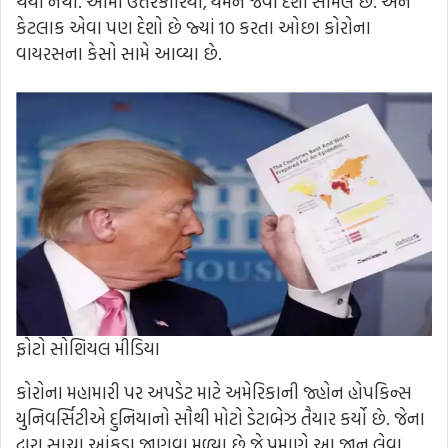
થયા નથી. આમાં ઉત્તરકોરિયા, યમન જેવા દેશો સામેલ છે. અને
કેટલાક એવા પણ દેશો છે જ્યાં 10 કરતા ઓછા કોરોના
વાયરસના કેસો સામે આવ્યા છે.
ફોટો સોશિયલ મીડિયા
કોરોના મહામારી પર અપડેટ માટે અમેરિકાની જ્હોન હોપકિન્સ
યુનિવર્સિટીએ દુનિયાનો સૌથી મોટો ડેટાબેઝ તૈયાર કર્યો છે. જેના
દ્વારા સાચા આંકડા જાણવા મળ્યા છે જે પ્રમાણે આ જાન લેવા