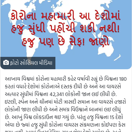
ફોટો સોશિયલ મીડિયા
આખાય વિશ્વમાં કોરોના મહામારી કહેર વર્ષાવી રહ્યું છે વિશ્વના 180
કરતાં વધારે દેશોમાં કોરોનાએ દસ્તક દીધી છે અને આ વાયરસે
અત્યાર સુંધીમાં વિશ્વના 42,341 લોકોની જાન લઈ લીધી છે.
ઇટલી, સ્પેન અને ચીનમાં મોટી ત્રાસદી સમાન આ વાયરસે હજારો
લોકોની જાણ લીધી છે અને સમગ્ર વિઉશ્વાને બાનમાં લઇ લીધું
છે. આખું વિશ્વ લોકડાઉન થઇ ગયું છે. પરંતુ હજુ વિશ્વના 15 દેશો
એવા છે જ્યાં હજુ સુંધી કોરોના વાયરસ સંક્રમણના કોઈપણ કેસ