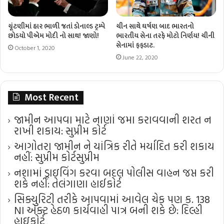
ચૂંટણીમાં હાર ભાળી જતાં ડોનાલ્ડ ટ્રમ્પે
ચીન સાથે ઘર્ષણ બાદ ભારતનો
છોડયો પીએમ મોદી નો સાથ! જાણો!
ભારતીય સેના તરફે મોટો નિર્ણય! ચીની
સેનામાં ફફડાટ.
October 1, 2020
June 22, 2020
Most Recent
જામીન આપવા માટે નાણાં જમા કરાવવાની શરત ન
રાખી શકાય: સુપ્રીમ કોર્ટ
આગોતરા જામીન ને યાંત્રિક રીતે મર્યાદિત કરી શકાય
નહીં: સુપ્રીમ કોર્ટ​સુપ્રીમ
નશામાં ડ્રાઇવિંગ કરવા બદલ પોલીસ વાહન જપ્ત કરી
શકે નહીં: તેલંગાણા હાઈકોર્ટ
સિક્યુરિટી તરીકે આપવામાં આવેલ ચેક પણ ક. 138
NI એક્ટ હેઠળ કાર્યવાહી પાત્ર બની શકે છે: દિલ્હી
હાઇકોર્ટ