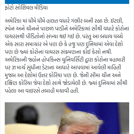
ફોટો સોશિયલ મીડિયા
અમેરિકા માં ધીમે ધીમે હાલત વધારે ગંભીર બની રહ્યા છે. ઈટલી,
સ્પેન અને ચીનને પાછળ પાડીને અમેરિકામાં સૌથી વધારે કોરોના
વાયરસથી પીડિતોનો સંખ્યા થઈ ગઈ છે. પરંતુ આ બધાય વચ્ચે
એક સારા સમાચાર એ પણ છે કે હજુ પણ દુનિયામાં એવા દેશો
પણ છે જ્યાં કોરોના વાયરસ સંક્રમણના કોઈ કેસો નથી.
અમેરિકાની જ્હોન હોપકિન્સ યુનિવર્સિટી દ્વારા કોરોના મહામારી
પર 31 માર્ચ સુંધીના ડેટાના આધારે આપવામાં આવેલી માહિતી
મુજબ આ દેશોમાં ઉત્તર કોરિયા પણ છે. જેની સીમા ચીન અને
દક્ષિણ કોરિયા જેવા દેશો સાથે જોડાયેલી છે. જ્યાં દુનિયામાં સૌથી
પહેલા આ વાઇરસે તબાહી મચાવી હતી.