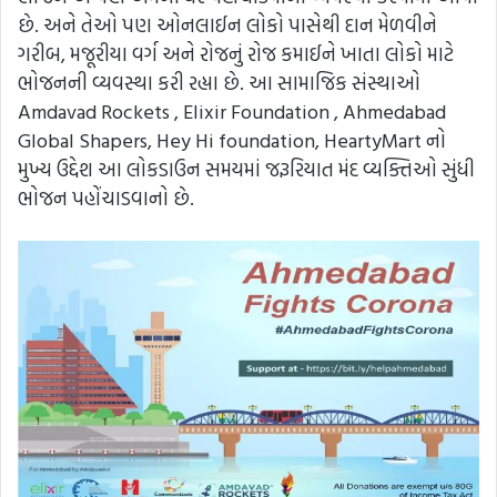
છે. અને તેઓ પણ ઓનલાઈન લોકો પાસેથી દાન મેળવીને
ગરીબ, મજૂરીયા વર્ગ અને રોજનું રોજ કમાઈને ખાતા લોકો માટે
ભોજનની વ્યવસ્થા કરી રહ્યા છે. આ સામાજિક સંસ્થાઓ
Amdavad Rockets , Elixir Foundation , Ahmedabad
Global Shapers, Hey Hi foundation, HeartyMart નો
મુખ્ય ઉદ્દેશ આ લોકડાઉન સમયમાં જરૂરિયાત મંદ વ્યક્તિઓ સુંધી
ભોજન પહોંચાડવાનો છે.