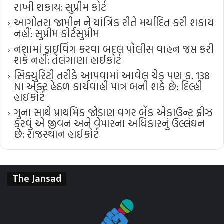
રાખી શકાય: સુપ્રીમ કોર્ટ
આગોતરા જામીન ને યાંત્રિક રીતે મર્યાદિત કરી શકાય
નહીં: સુપ્રીમ કોર્ટ​સુપ્રીમ
નશામાં ડ્રાઇવિંગ કરવા બદલ પોલીસ વાહન જપ્ત કરી
શકે નહીં: તેલંગાણા હાઈકોર્ટ
સિક્યુરિટી તરીકે આપવામાં આવેલ ચેક પણ ક. 138
NI એક્ટ હેઠળ કાર્યવાહી પાત્ર બની શકે છે: દિલ્હી
હાઇકોર્ટ
ગુના સાથે પ્રાથમિક જોડાણ વગર બેંક એકાઉન્ટ ફ્રીઝ
કરવું એ જીવન અને વેપારના અધિકારનું ઉલ્લંઘન
છે: રાજસ્થાન હાઈકોર્ટ
The Jansad