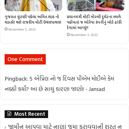
ગુજરાત ચૂંટણી પહેલા અમિત શાહ નો
પ્રધાનમંત્રી મોદી મોરબી દુર્ઘટના સ્થળે
ધડાકો! થશે રાજકીય મોટી ઉથલપાથલ!
પહોંચતાં જ ઓરેવા કંપનીનું બોર્ડ ઢાંકી
દેવામાં આવ્યું!!
November 5, 2022
November 2, 2022
One Comment
Pingback:
5 એપ્રિલ નો જ દિવસ પીએમ મોદીએ કેમ
નક્કી કર્યો? આ છે સાચું કારણ! જાણો! - Jansad
Most Recent
જામીન આપવા માટે નાણાં જમા કરાવવાની શરત ન