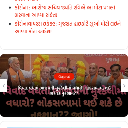
કોરોના : આરોગ્ય સચિવ જયંતિ રવિએ આ મોટા પગલાં
ભરવાના આપ્યા સંકેત!
કોરોનાવાયરસ ઇફેક્ટ : ગુજરાત હાઇકોર્ટે સુઓ મોટો લઈને
આપ્યા મોટા આદેશ!
Gujarat
વિવાદ વધતાં ભાજપની મુશ્કેલીમાં વધારો! લોકસભામાં થઈ
શકે છે નુકશાન??