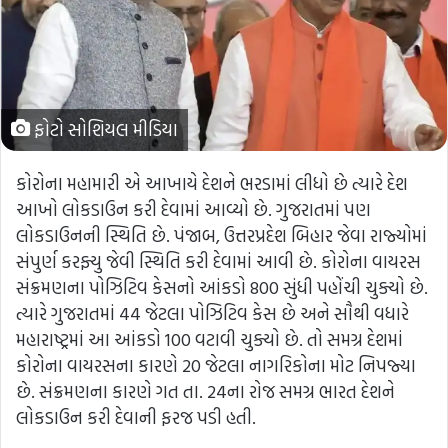
ફોટો સોશિયલ મીડિયા
કોરોના મહામારી એ આખાયે દેશને ભરડામાં લીધો છે ત્યારે દેશ
આખો લોકડાઉન કરી દેવામાં આવ્યો છે. ગુજરાતમાં પણ
લોકડાઉનની સ્થિતિ છે. પંજાબ, ઉત્તરપ્રદેશ બિહાર જેવા રાજ્યોમાં
સંપુર્ણ કરફ્યુ જેવી સ્થિતિ કરી દેવામાં આવી છે. કોરોના વાયરસ
સંક્રમણના પોઝિટિવ કેસનો આંકડો 800 સુંધી પહોંચી ચુક્યો છે.
ત્યારે ગુજરાતમાં 44 જેટલા પોઝિટિવ કેસ છે અને સૌથી વધારે
મહારાષ્ટ્રમાં આ આંકડો 100 વટાવી ચુક્યો છે. તો સમગ્ર દેશમાં
કોરોના વાયરસના કારણે 20 જેટલા નાગરિકોના મોટ નિપજ્યા
છે. સંક્રમણના કારણે ગત તા. 24ના રોજ સમગ્ર ભારત દેશને
લોકડાઉન કરી દેવાની ફરજ પડી હતી.