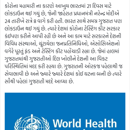
કોરોના મહામારી ના કારણે આખુય ભારતમાં 21 દિવસ માટે
લોકડાઉન થઈ ગયું છે, જેની જાહેરાત પ્રધાનમંત્રી નરેન્દ્ર મોદીએ
24 તારીખે રાત્રે 8 વાગે કરી હતી. ભારત સાથે સમગ્ર ગુજરાત પણ
લોકડાઉન થઈ ગયું છે. ત્યારે દેશમાં કોરોના ટેસ્ટિંગ કીટ સરકાર
કંઈપણ કરીને આપી રહી છે અને આ કામ માટે સરકારને દેશની
વિવિધ સંસ્થાઓ, ચૂંટાયેલા જનપ્રતિનિધિઓ, એસોસિએશનો
વગેરે પૂરતું ફંડ અને ટેસ્ટિંગ કીટ પહોંચાડી રહ્યા છે. જેમાં હાલમાં
ગુજરાતમાંથી ગુજરાતીઓ દિલ ખોલીને દેશની આ વિકટ
પરિસ્થિતિમાં મદદ કરી રહયા છે. ગુજરાતની ઓરકજ પહેલાથી જ
સેવાભાવી છે અને જ્યારે જ્યારે દેશમાં કોઈ ઘટના બની છે ત્યારે
સૌથી પહેલાં ગુજરાતી મદદે આવ્યા છે.