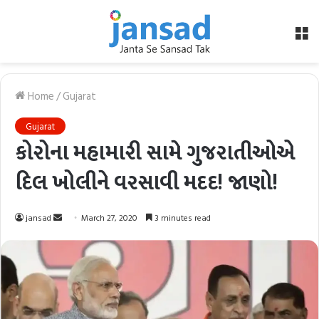
M
Home
/
Gujarat
Gujarat
કોરોના મહામારી સામે ગુજરાતીઓએ
દિલ ખોલીને વરસાવી મદદ! જાણો!
Send
jansad
March 27, 2020
3 minutes read
an
email