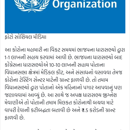
ફોટો સોશિયલ મીડિયા
આ કોરોના મહામારી ના વિકટ સમયમાં ભાજપના ધારાસભ્યો દ્વારા
1-1 લાખની સહાય કરવામાં આવી છે. ભાજપના ધારાસભ્યો બાદ
કોંગ્રેસના ધારાસભ્યોએ 10-10 લાખની સહાય પોતાના
વિધાનસભા ક્ષેત્રમાં મેડિકલ કીટ, અને સંસાધનો વસાવવા તેમજ
કોરોના ટેસ્ટિંગ સેન્ટર માટેની ગ્રાન્ટ ફાળવી છે. તો તમામ
વિધાનસભ્યો દ્વારા પોતાનો એક મહિનાનો પગાર આપવાનું પણ
જણાવવામાં આવ્યું છે. આ સાથે જ અપક્ષ ધારાસભ્ય જીગ્નેશ
મેવાણીએ તો પોતાની તમામ મિલકત કોરોનાથી બચવા માટે
વાપરી દેવાની કટીબદ્ધતા બતાવી છે અને ₹ 1.5 કરોડની ગ્રાન્ટ
ફાળવી છે.