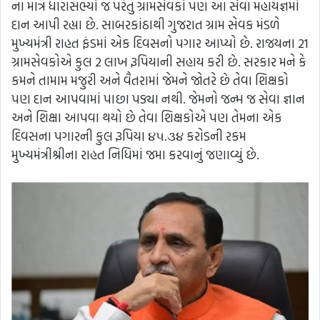
ના માત્ર ધારાસભ્યો જ પરંતુ ગ્રામસેવકો પણ આ સેવા મહાયજ્ઞમાં
દાન આપી રહ્યા છે. સાબરકાંઠાથી ગુજરાત ગ્રામ સેવક મંડળે
મુખ્યમંત્રી રાહત ફંડમાં એક દિવસનો પગાર આપ્યો છે. રાજયના 21
ગ્રામસેવકોએ કુલ 2 લાખ રૂપિયાની સહાય કરી છે. સરકાર મને કે
કમને તામામ મજુરી અને વૈતરામાં જેમને જોતરે છે તેવા શિક્ષકો
પણ દાન આપવામાં પાછા પડ્યા નથી. જેમનો જન્મ જ સેવા જ્ઞાન
અને શિક્ષા આપવા થયો છે તેવા શિક્ષકોએ પણ તેમના એક
દિવસના પગારની કુલ રૂપિયા ૪૫.૩૪ કરોડની રકમ
મુખ્યમંત્રીશ્રીના રાહત નિધિમાં જમા કરવાનું જણાવ્યું છે.