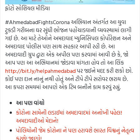
ફોટો સોશિયલ મીડિયા
#AhmedabadFightsCorona અભિયાન અંતર્ગત આ યુવા
ટુકડી ગરીબના ઘર સુંધી ભોજન પહોંચાડવાની વ્યવસ્થામાં લાગી
ગઈ છે. આ માટે તેઓને અમદાવાદ મ્યુનિસિપલ કોર્પોરેશન અને
અમદાવાદ પોલીસ પણ સાથ સહકાર આપી રહી છે. આ
અમદાવાદી ગ્રુપ દ્વારા એક અપીલ પણ કરવામાં આવી છે કે, જો
આપ પણ આ અભિયાનમાં જોડાવા માંગતા હોવ તો આ લિંક
http://bit.ly/helpahmedabad
પર જઈને મદદ કરી શકો છો.
કોઈ પણ દાન નાનું નથી હોતું અને ટીપે ટીપે સરોવર ભરાય છે.
આ કપરા સમયમાં આપણે એક ટિમ બનીને કામ કરવું રહ્યું.
આ
પણ વાંચો
કોરોના સામેની લડાઈમાં અમદાવાદમાં અનોખી પહેલ!
અમદાવાદીઓ મેદાને!
પોલિયોની જેમ કોરોના ને પણ હરાવશે ભારત વિશ્વનું નેતૃત્વ
કરશે! જાણો!