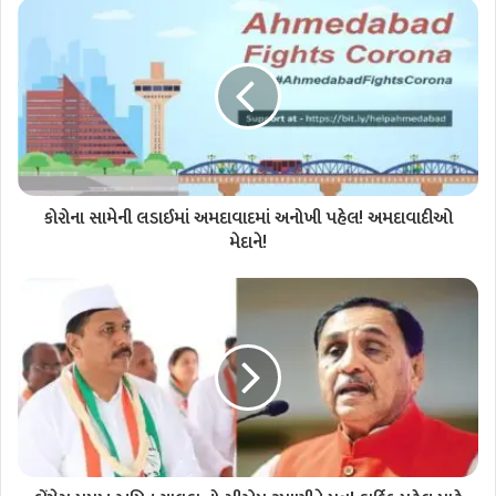
કોરોના સામેની લડાઈમાં અમદાવાદમાં અનોખી પહેલ! અમદાવાદીઓ
મેદાને!