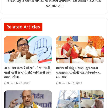
કોંગ્રેસ પ્રમુખ અમિત ચાવડા નો સીએમ રૂપાણીને પત્ર! હાર્દિક પટેલ માટે
કરી માંગણી!
Related Articles
ના ભાજપ સરકારે મોરબી ની જનતાની
ભાજપ માં મોટું ભંગાણ! ગુજરાતના
માફી માંગી કે ન તો કોઈ અધિકારી સામે
રાજકારણમાં સૌથી મોટા પરિવર્તનના
પગલાં લીધા..
સમાચાર!
November 9, 2022
November 5, 2022