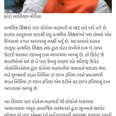
ફોટો સોશિયલ મીડિયા
પ્રાથમિક શિક્ષકો પણ કોરોના મહામારી માં મદદ માટે ખડે પગે છે.
ઠાસરા તાલુકાના 925થી વધુ પ્રાથમિક શિક્ષકોએ પણ તેમનો એક
દિવસનો પગાર આપવાનું નક્કી કર્યું છે. આ બાબતે ઠાસરા
તાલુકા પ્રાથમિક શિક્ષક સંઘ દ્વારા લેટર લખીને દાન 15 લાખ
જેટલી માતબર રકામનું દાન આપવામાં આવ્યું છે. તો ક્રિકેટ જે
ભરતીયોનો ધર્મ છે તે પણ કેમનું પાછળ રહે! સૌરાષ્ટ્ર ક્રિકેટ
એસોસિએશન દ્વારા કોરોના મહામારીમાં જનતાને મદદરૂપ થવા
માટે મુખ્યમંત્રી રાહત નિધિમાં 21 લાખ રૂપિયા અને પ્રધાનમંત્રી
રાહત નિધિમાં 21 લાખ રૂપિયા એમ કરીને 42 લાખ રૂપિયાનું દાન
આપવામાં આવ્યું છે.
આ સિવાય પણ કોરોના મહામારી થી લોકોને બચાવવા
અમદાવાદમાં અમુક સામાજિક સંસ્થાઓ દ્વારા ભુખ્યાને ભરપેટ
ભોજન એ પણ એમના ઘરે પહોંચાડવાની વ્યવસ્થા કરવામાં આવી