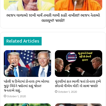
ભાજપ વાળાઓ 10મી માર્ચે તમારી ગરમી કાઢી નાખીશ!! ભાજપ નેતાઓ
લાલઘૂમ!! જાણો!!
Related Articles
પહેલી જ ડિબેટમાં ડોનાલ્ડ ટ્રમ્પ બોલ્યા
ચૂંટણીમાં હાર ભાળી જતાં ડોનાલ્ડ ટ્રમ્પે
જૂઠું! બિડેને જાહેરમાં કહ્યું જોકર!
છોડયો પીએમ મોદી નો સાથ! જાણો!
જનતાએ કહ્યું..
October 1, 2020
October 1, 2020