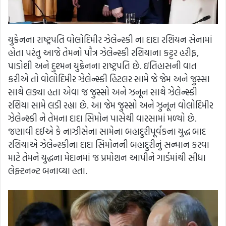
યુક્રેનના રાષ્ટ્રપતિ વોલોદિમીર ઝેલેન્સ્કી ના દાદા રશિયન સેનામાં
હોતા પરંતુ આજે તેમનો પૌત્ર ઝેલેન્સ્કી રશિયાના કટ્ટર હરીફ,
પાડોશી અને દુશ્મન યુક્રેનના રાષ્ટ્રપતિ છે. ઇતિહાસની વાત
કરીએ તો વોલોદિમીર ઝેલેન્સ્કી હિટલર સામે જે જેમ અને જુસ્સા
સાથે લડ્યા હતા એવા જ જુસ્સો અને ઝનૂન સાથે ઝેલેન્સ્કી
રશિયા સામે લડી રહ્યા છે. આ જેમ જુસ્સો અને ઝુનૂન વોલોદિમીર
ઝેલેન્સ્કી ને તેમના દાદા સિમોન પાસેથી વારસામાં મળ્યો છે.
જણાવી દઈએ કે નાઝીસેના સામેના બહાદુરીપૂર્વકના યુદ્ધ બાદ
રશિયાએ ઝેલેન્સ્કીના દાદા સિમોનની બહાદુરીનું સન્માન કરવા
માટે તેમને યુદ્ધના મેદાનમાં જ પ્રમોશન આપીને ગાર્ડમાંથી સીધા
લેફ્ટનન્ટ બનાવ્યા હતા.