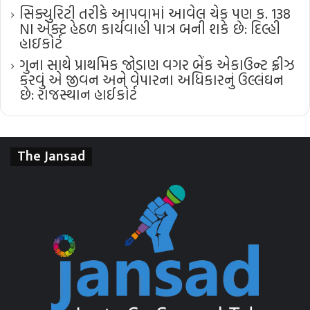
સિક્યુરિટી તરીકે આપવામાં આવેલ ચેક પણ ક. 138
NI એક્ટ હેઠળ કાર્યવાહી પાત્ર બની શકે છે: દિલ્હી
હાઇકોર્ટ
ગુના સાથે પ્રાથમિક જોડાણ વગર બેંક એકાઉન્ટ ફ્રીઝ
કરવું એ જીવન અને વેપારના અધિકારનું ઉલ્લંઘન
છે: રાજસ્થાન હાઈકોર્ટ
The Jansad