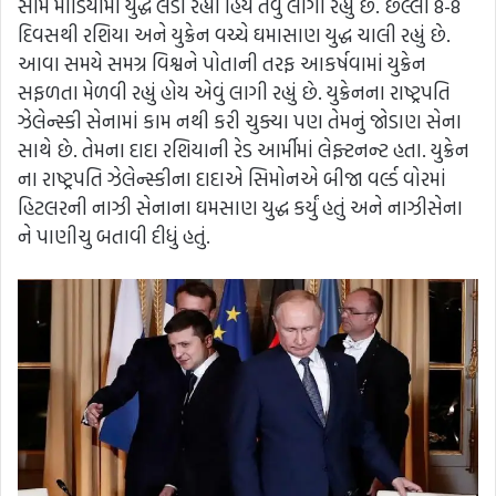
સામે મીડિયામાં યુદ્ધ લડી રહ્યા હિય તેવું લાગી રહ્યું છે. છેલ્લા 8-8
દિવસથી રશિયા અને યુક્રેન વચ્ચે ઘમાસાણ યુદ્ધ ચાલી રહ્યું છે.
આવા સમયે સમગ્ર વિશ્વને પોતાની તરફ આકર્ષવામાં યુક્રેન
સફળતા મેળવી રહ્યું હોય એવું લાગી રહ્યું છે. યુક્રેનના રાષ્ટ્રપતિ
ઝેલેન્સ્કી સેનામાં કામ નથી કરી ચુક્યા પણ તેમનું જોડાણ સેના
સાથે છે. તેમના દાદા રશિયાની રેડ આર્મીમાં લેફ્ટનન્ટ હતા. યુક્રેન
ના રાષ્ટ્રપતિ ઝેલેન્સ્કીના દાદાએ સિમોનએ બીજા વર્લ્ડ વોરમાં
હિટલરની નાઝી સેનાના ઘમસાણ યુદ્ધ કર્યું હતું અને નાઝીસેના
ને પાણીચુ બતાવી દીધું હતું.