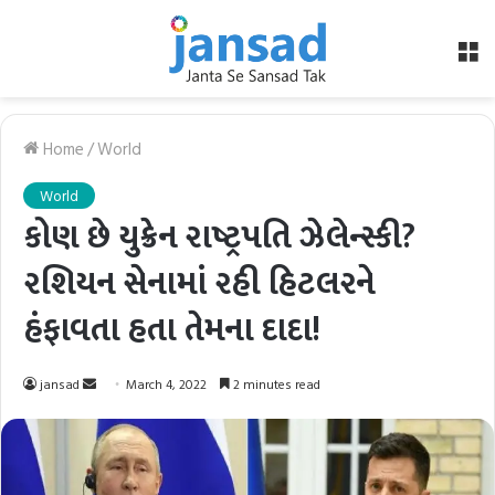
M
Home
/
World
World
કોણ છે યુક્રેન રાષ્ટ્રપતિ ઝેલેન્સ્કી?
રશિયન સેનામાં રહી હિટલરને
હંફાવતા હતા તેમના દાદા!
Send
jansad
March 4, 2022
2 minutes read
an
email