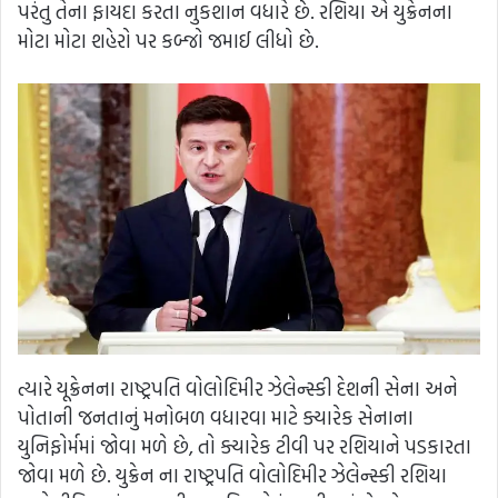
પરંતુ તેના ફાયદા કરતા નુકશાન વધારે છે. રશિયા એ યુક્રેનના
મોટા મોટા શહેરો પર કબ્જો જમાઈ લીધો છે.
ત્યારે યૂક્રેનના રાષ્ટ્રપતિ વોલોદિમીર ઝેલેન્સ્કી દેશની સેના અને
પોતાની જનતાનું મનોબળ વધારવા માટે ક્યારેક સેનાના
યુનિફોર્મમાં જોવા મળે છે, તો ક્યારેક ટીવી પર રશિયાને પડકારતા
જોવા મળે છે. યુક્રેન ના રાષ્ટ્રપતિ વોલોદિમીર ઝેલેન્સ્કી રશિયા