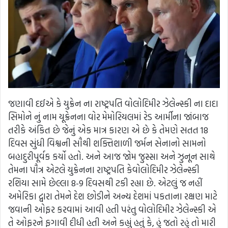
જણાવી દઈએ કે યુક્રેન ના રાષ્ટ્રપતિ વોલોદિમીર ઝેલેન્સ્કી ના દાદા
સિમોને નું નામ યૂક્રેનના વોર મેમોરિયલમાં રેડ આર્મીના જાંબાજ
તરીકે અંકિત છે જેનું એક માત્ર કારણ એ છે કે તેમણે સતત 18
દિવસ સુંધી વિશ્વની સૌથી શક્તિશાળી જર્મન સેનાનો સામનો
બહાદુરીપૂર્વક કર્યો હતો. અને આજ જોમ જુસ્સા અને ઝુનૂન સાથે
તેમના પૌત્ર એટલે યુક્રેનના રાષ્ટ્રપતિ કેવોલોદિમીર ઝેલેન્સ્કી
રશિયા સામે છેલ્લા 8-9 દિવસથી ટકી રહ્યા છે. એટલું જ નહીં
અમેરિકા દ્વારા તેમને દેશ છોડીને અન્ય દેશમાં પકતાના રક્ષણ માટે
જવાની ઓફર કરવામાં આવી હતી પરંતુ વોલોદિમીર ઝેલેન્સ્કી એ
તે ઓફરને ફગાવી દીધી હતી અને કહ્યું હતું કે, હું જતો રહું તો મારી