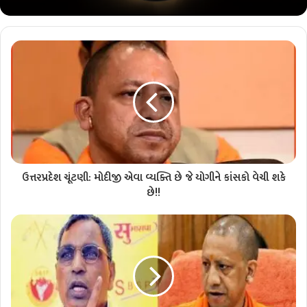
ઉત્તરપ્રદેશ ચૂંટણી: મોદીજી એવા વ્યક્તિ છે જે યોગીને કાંસકો વેચી શકે
છે!!