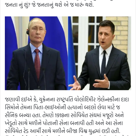
જનતા નું શું? જે જનતાનું થશે એ જ મારું થશે.
જણાવી દઈએ કે, યુક્રેનના રાષ્ટ્રપતિ વોલોદિમીર ઝેલેન્સ્કીના દાદા
સિમોને તેમના પિતા-ભાઈઓની હત્યાનો બદલો લેવા માટે જ
સૈનિક બન્યા હતા. તેમણે 1918ના સોવિયેત સંઘમાં મજૂરો અને
ખેડૂતો સાથે મળીને પોતાની સેના બનાવી હતી અને આ સેના
સોવિયેત રેડ આર્મી સાથે મળીને બીજા વિશ્વ યુદ્ધમાં લડી હતી.