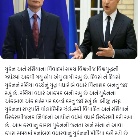
યુક્રેન અને રશિયાના વિવાદમાં સમગ્ર વિશ્વત્રીજ વિશ્વયુદ્ધની
ઝપેટમાં અકવી ગયું હોય એવું લાગી રહ્યું છે. દિવસે ને દિવસે
યુક્રેનને રશિયા વચ્ચેનું યુદ્ધ વધારે બે વધારે વિનાશક બનતું જઇ
રહ્યું છે. રશિયા વધારે આક્રમક બની રહ્યું છે અને યુક્રેનના
એકબાળ એક શહેર પર કબ્જો કરતું જઈ રહ્યું છે. બીજી તરફ
યુક્રેનના રાષ્ટ્રપતિ વોલોદિમીર ઝેલેન્સ્કી વિવાદિત અને રશિયાને
ઉશ્કેરણીજનક નિવેદનો આપીને વર્ધમાં વધારે ઉશ્કેરણી કરી રહ્યા
છે. આમ કરવાનું કારણ યુક્રેનની જનતા અને સેના ને આવા
કપરા સમયમાં મનોબળ વધારવાનું યુક્રેનની મીડિયા કહી રહી છે