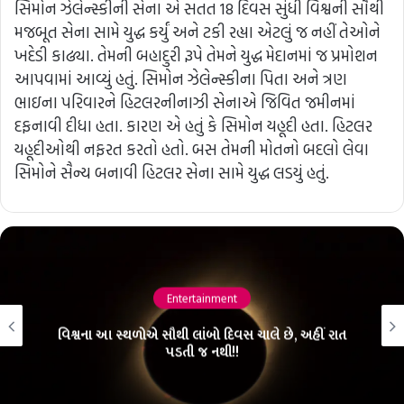
સિમોન ઝેલેન્સ્કીની સેના એ સતત 18 દિવસ સુંધી વિશ્વની સૌથી
મજબૂત સેના સામે યુદ્ધ કર્યું અને ટકી રહ્યા એટલું જ નહીં તેઓને
ખદેડી કાઢ્યા. તેમની બહાદુરી રૂપે તેમને યુદ્ધ મેદાનમાં જ પ્રમોશન
આપવામાં આવ્યું હતું. સિમોન ઝેલેન્સ્કીના પિતા અને ત્રણ
ભાઇના પરિવારને હિટલરનીનાઝી સેનાએ જિવિત જમીનમાં
દફનાવી દીધા હતા. કારણ એ હતું કે સિમોન યહૂદી હતા. હિટલર
યહૂદીઓથી નફરત કરતો હતો. બસ તેમની મોતનો બદલો લેવા
સિમોને સૈન્ય બનાવી હિટલર સેના સામે યુદ્ધ લડયું હતું.
Entertainment
વિશ્વના આ સ્થળોએ સૌથી લાંબો દિવસ ચાલે છે, અહીં રાત
પડતી જ નથી!!