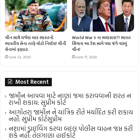
ચીન સાથે ઘર્ષણ બાદ ભારતનો
World War 3 ના ભણકારા?! ભારત
ભારતીય સેના તરફે મોટો નિર્ણય! ચીની
સિવાય આ દેશ સામે પણ જંગે ચડ્યું
સેનામાં ફફડાટ.
ચીન!
June 22, 2020
June 17, 2020
Most Recent
જામીન આપવા માટે નાણાં જમા કરાવવાની શરત ન
રાખી શકાય: સુપ્રીમ કોર્ટ
આગોતરા જામીન ને યાંત્રિક રીતે મર્યાદિત કરી શકાય
નહીં: સુપ્રીમ કોર્ટ​સુપ્રીમ
નશામાં ડ્રાઇવિંગ કરવા બદલ પોલીસ વાહન જપ્ત કરી
શકે નહીં: તેલંગાણા હાઈકોર્ટ