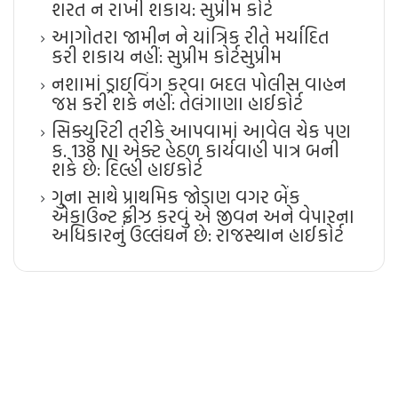
શરત ન રાખી શકાય: સુપ્રીમ કોર્ટ
આગોતરા જામીન ને યાંત્રિક રીતે મર્યાદિત
કરી શકાય નહીં: સુપ્રીમ કોર્ટ​સુપ્રીમ
નશામાં ડ્રાઇવિંગ કરવા બદલ પોલીસ વાહન
જપ્ત કરી શકે નહીં: તેલંગાણા હાઈકોર્ટ
સિક્યુરિટી તરીકે આપવામાં આવેલ ચેક પણ
ક. 138 NI એક્ટ હેઠળ કાર્યવાહી પાત્ર બની
શકે છે: દિલ્હી હાઇકોર્ટ
ગુના સાથે પ્રાથમિક જોડાણ વગર બેંક
એકાઉન્ટ ફ્રીઝ કરવું એ જીવન અને વેપારના
અધિકારનું ઉલ્લંઘન છે: રાજસ્થાન હાઈકોર્ટ