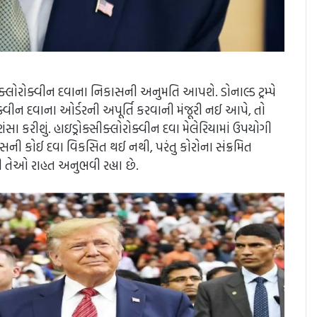
્સીક્લોરોક્વીન દવાના નિકાસની અનુમતિ આપશે. ડોનાલ્ડ ટ્રમ્પે
ોરોક્વીન દવાના ઓર્ડરની અપૂર્તિ કરવાની મંજૂરી નઈ આપે, તો
શંસા કરીશું. હાઇડ્રોક્સીક્લોરોક્વીન દવા મેલેરિયામાં ઉપયોગી
યરસની કોઈ દવા વિકસિત થઈ નથી, પરંતુ કોરોના સંક્રમિત
ી તેઓ રાહત અનુભવી રહ્યા છે.