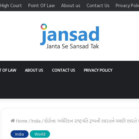
High Court
Point Of Law
About us
Contact Us
Privacy Poli
T OF LAW
ABOUT US
CONTACT US
PRIVACY POLICY
Home
/
India
/
કોરોના: અમેરિકન રાષ્ટ્રપતિ ટ્રમ્પની ભારતને ધમકી! ભાર
India
World