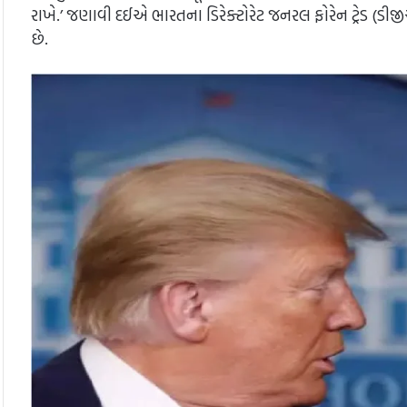
રાખે.’ જણાવી દઈએ ભારતના ડિરેક્ટોરેટ જનરલ ફોરેન ટ્રેડ (ડીજ
છે.