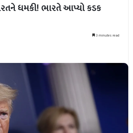
 ભારતને ધમકી! ભારતે આપ્યો કડક
3 minutes read
nt