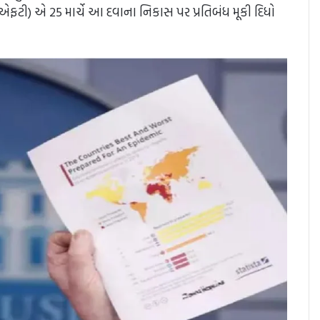
ીએફટી) એ 25 માર્ચે આ દવાના નિકાસ પર પ્રતિબંધ મૂકી દિધો