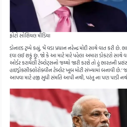
ફોટો સોશિયલ મીડિયા
ડોનાલ્ડ ટ્રમ્પે કહ્યું, ‘મેં વડા પ્રધાન નરેન્દ્ર મોદી સાથે વાત કરી 
દવા લઈ શકું છું. જો કે આ માટે મારે પહેલા અમારા ડોકટરો સાથે વાત 
ઓર્ડર કરાયેલી ટેબ્લેટ્સનો જથ્થો જારી કરશે તો હું ભારતની પ્રશ
હાઇડ્રોક્સીક્લોરોક્વીન ટેબ્લેટ ખૂબ મોટી સંખ્યામાં બનાવી છે.
આપવા માટે હજી સુધી સંમતિ આપી નથી, પરંતુ ના પણ પાડી નથ