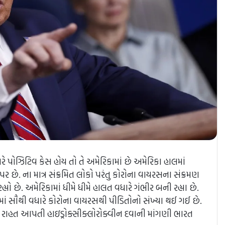
 પોઝિટિવ કેસ હોય તો તે અમેરિકામાં છે અમેરિકા હાલમાં
 પર છે. ના માત્ર સંક્રમિત લોકો પરંતુ કોરોના વાયરસના સંક્રમણ
ો છે. અમેરિકામાં ધીમે ધીમે હાલત વધારે ગંભીર બની રહ્યા છે.
ામાં સૌથી વધારે કોરોના વાયરસથી પીડિતોનો સંખ્યા થઈ ગઈ છે.
ોનામાં રાહત આપતી હાઇડ્રોક્સીક્લોરોક્વીન દવાની માંગણી ભારત