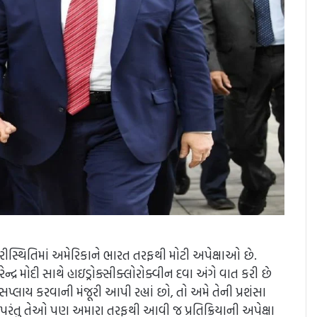
પરીસ્થિતિમાં અમેરિકાને ભારત તરફથી મોટી અપેક્ષાઓ છે.
ન નરેન્દ્ર મોદી સાથે હાઇડ્રોક્સીક્લોરોક્વીન દવા અંગે વાત કરી છે
નો સપ્લાય કરવાની મંજૂરી આપી રહ્યાં છો, તો અમે તેની પ્રશંસા
. પરંતુ તેઓ પણ અમારા તરફથી આવી જ પ્રતિક્રિયાની અપેક્ષા