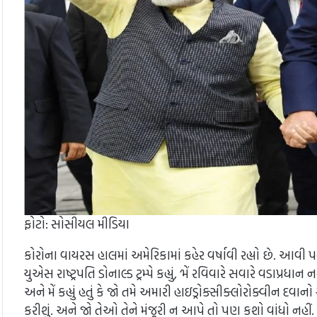
ફોટો: સોસીયલ મીડિયા
કોરોના વાયરસ હાલમાં અમેરિકામાં કહેર વર્ષાવી રહ્યો છે. આવી 
યુએસ રાષ્ટ્રપતિ ડોનાલ્ડ ટ્રમ્પે કહ્યું, ‘મેં રવિવારે સવારે વડાપ્રધા
અને મેં કહ્યું હતું કે જો તમે અમારી હાઇડ્રોક્સીક્લોરોક્વીન દવા
કરીશું. અને જો તેઓ તેને મંજૂરી ન આપે તો પણ કશો વાંધો નહીં