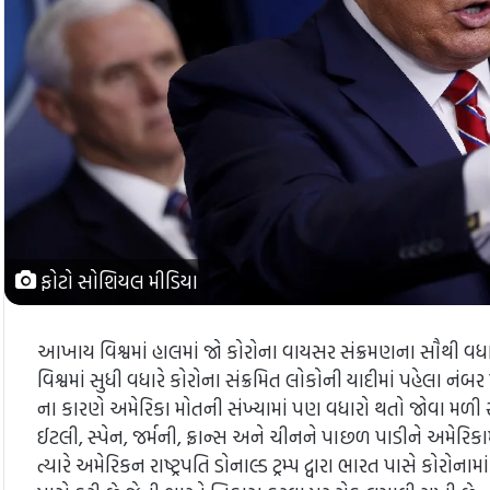
ફોટો સોશિયલ મીડિયા
આખાય વિશ્વમાં હાલમાં જો કોરોના વાયસર સંક્રમણના સૌથી વધારે
વિશ્વમાં સુધી વધારે કોરોના સંક્રમિત લોકોની યાદીમાં પહેલા નંબર
ના કારણે અમેરિકા મોતની સંખ્યામાં પણ વધારો થતો જોવા મળી રહ્ય
ઈટલી, સ્પેન, જર્મની, ફ્રાન્સ અને ચીનને પાછળ પાડીને અમેરિક
ત્યારે અમેરિકન રાષ્ટ્રપતિ ડોનાલ્ડ ટ્રમ્પ દ્વારા ભારત પાસે કોર