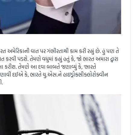
છે. ભારત અમેરિકાની વાત પર ગંભીરતાથી કામ કરી રહ્યું છે. હું પણ તે
કરવી પડશે. તેમણે વધુમાં કહ્યું હતું કે, જો ભારત અમારા દ્વારા
ંસા કરીશ. તેમણે આ દવા બાબતે જણાવ્યું કે, ‘ભારતે
’ જણાવી દઈએ કે, ભારતે યુ.એસ.ને હાઇડ્રોક્સીક્લોરોક્વીન
ી.