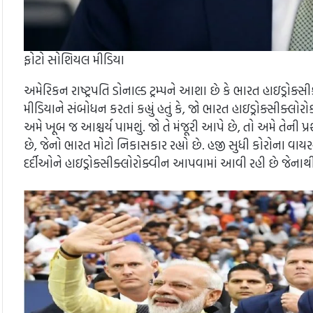
ફોટો સોશિયલ મીડિયા
અમેરિકન રાષ્ટ્રપતિ ડોનાલ્ડ ટ્રમ્પને આશા છે કે ભારત હાઇડ્રોક
મીડિયાને સંબોધન કરતાં કહ્યું હતું કે, જો ભારત હાઇડ્રોક્સીક્લ
અમે ખૂબ જ આશ્ચર્ય પામશું. જો તે મંજૂરી આપે છે, તો અમે તેની પ્ર
છે, જેનો ભારત મોટો નિકાસકાર રહ્યો છે. હજી સુધી કોરોના વા
દર્દીઓને હાઇડ્રોક્સીક્લોરોક્વીન આપવામાં આવી રહી છે જેનાથ