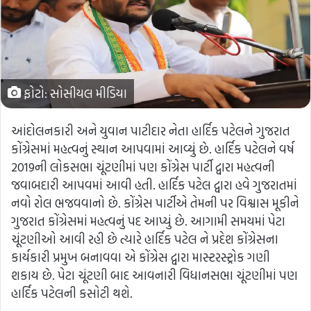
ફોટો: સોસીયલ મીડિયા
આંદોલનકારી અને યુવાન પાટીદાર નેતા હાર્દિક પટેલને ગુજરાત
કોંગ્રેસમાં મહત્વનું સ્થાન આપવામાં આવ્યું છે. હાર્દિક પટેલને વર્ષ
2019ની લોકસભા ચૂંટણીમાં પણ કોંગ્રેસ પાર્ટી દ્વારા મહત્વની
જવાબદારી આપવમાં આવી હતી. હાર્દિક પટેલ દ્વારા હવે ગુજરાતમાં
નવો રોલ ભજવવાનો છે. કોંગ્રેસ પાર્ટીએ તેમની પર વિશ્વાસ મૂકીને
ગુજરાત કોંગ્રેસમાં મહત્વનું પદ આપ્યું છે. આગામી સમયમાં પેટા
ચૂંટણીઓ આવી રહી છે ત્યારે હાર્દિક પટેલ ને પ્રદેશ કોંગ્રેસના
કાર્યકારી પ્રમુખ બનાવવા એ કોંગ્રેસ દ્વારા માસ્ટરસ્ટ્રોક ગણી
શકાય છે. પેટા ચૂંટણી બાદ આવનારી વિધાનસભા ચૂંટણીમાં પણ
હાર્દિક પટેલની કસોટી થશે.