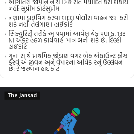
આગોતરા જામીન ને યાંત્રિક રીતે મર્યાદિત કરી શકાય
નહીં: સુપ્રીમ કોર્ટ​સુપ્રીમ
નશામાં ડ્રાઇવિંગ કરવા બદલ પોલીસ વાહન જપ્ત કરી
શકે નહીં: તેલંગાણા હાઈકોર્ટ
સિક્યુરિટી તરીકે આપવામાં આવેલ ચેક પણ ક. 138
NI એક્ટ હેઠળ કાર્યવાહી પાત્ર બની શકે છે: દિલ્હી
હાઇકોર્ટ
ગુના સાથે પ્રાથમિક જોડાણ વગર બેંક એકાઉન્ટ ફ્રીઝ
કરવું એ જીવન અને વેપારના અધિકારનું ઉલ્લંઘન
છે: રાજસ્થાન હાઈકોર્ટ
The Jansad