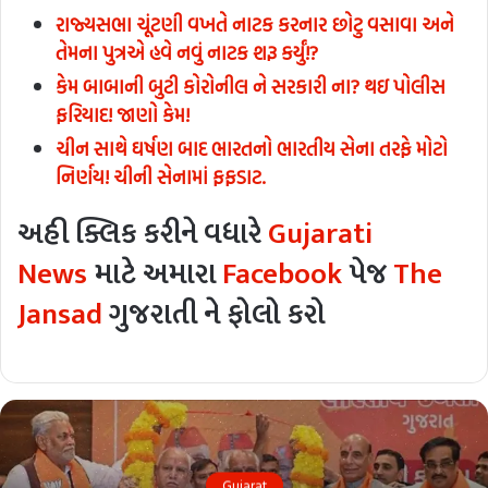
રાજ્યસભા ચૂંટણી વખતે નાટક કરનાર છોટુ વસાવા અને
તેમના પુત્રએ હવે નવું નાટક શરૂ કર્યું!?
કેમ બાબાની બુટી કોરોનીલ ને સરકારી ના? થઇ પોલીસ
ફરિયાદ! જાણો કેમ!
ચીન સાથે ઘર્ષણ બાદ ભારતનો ભારતીય સેના તરફે મોટો
નિર્ણય! ચીની સેનામાં ફફડાટ.
અહી ક્લિક કરીને વધારે
Gujarati
News
માટે અમારા
Facebook
પેજ
The
Jansad
ગુજરાતી ને ફોલો કરો
Gujarat