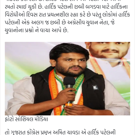
રમતો રમાઈ ચુકી છે. હાર્દિક પટેલની છબી બગડવા માટે હાર્દિકના
વિરોધીઓ દિવસ રાત પ્રયત્નશીલ રહ્યા કરે છે પરંતુ લોકોમાં હાર્દિક
પટેલની એક અલગ જ છબી છે અગ્રેસીવ યુવાન નેતા, જે
યુવાનોના પ્રશ્નો ને વાચા આપે છે.
ફોટો સોશિયલ મીડિયા
તો ગુજરાત કોંગ્રેસ પ્રમુખ અમિત ચાવડા એ હાર્દિક પટેલની