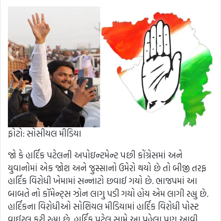
ફોટો: સોસીયલ મીડિયા
જો કે હાર્દિક પટેલની અપોઇન્ટમેન્ટ પછી કોંગ્રેસમાં અને
યુવાનોમાં એક જોશ અને જુસ્સાનો ઉમેરો થયો છે તો બીજી તરફ
હાર્દિક વિરોધી ખેમામાં સન્નાટો છવાઈ ગયો છે. ભાજપમાં આ
બાબતે નો કૉમેન્ટ્સ ઝોન લાગુ પડી ગયો હોય એમ લાગી રહ્યુ છે.
હાર્દિકના વિરોધીઓ સોશિયલ મીડિયામાં હાર્દિક વિરોધી પોસ્ટ
વાઈરલ કરી રહ્યા છે. હાર્દિક પટેલ સામે આ પહેલા પણ આવી