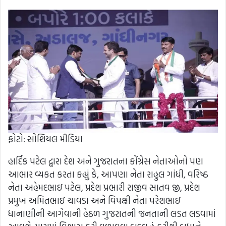
ફોટો: સોશિયલ મીડિયા
હાર્દિક પટેલ દ્વારા દેશ અને ગુજરાતના કોંગ્રેસ નેતાઓનો પણ
આભાર વ્યકત કરતા કહ્યું કે, આપણા નેતા રાહુલ ગાંધી, વરિષ્ઠ
નેતા અહેમદભાઇ પટેલ, પ્રદેશ પ્રભારી રાજીવ સાતવ જી, પ્રદેશ
પ્રમુખ અમિતભાઇ ચાવડા અને વિપક્ષી નેતા પરેશભાઇ
ધાનાણીની આગેવાની હેઠળ ગુજરાતની જનતાની લડત લડવામાં