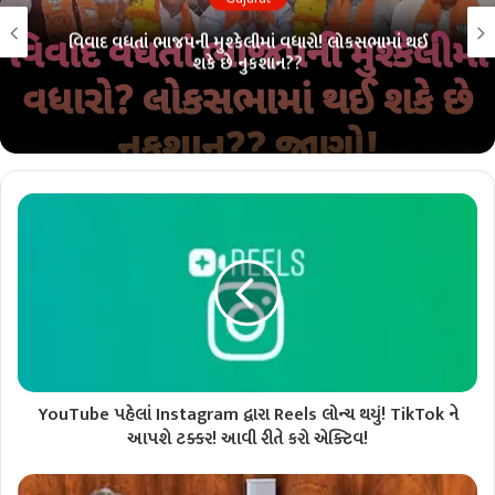
વિવાદ વધતાં ભાજપની મુશ્કેલીમાં વધારો! લોકસભામાં થઈ
શકે છે નુકશાન??
YouTube પહેલાં Instagram દ્વારા Reels લોન્ચ થયું! TikTok ને
આપશે ટક્કર! આવી રીતે કરો એક્ટિવ!