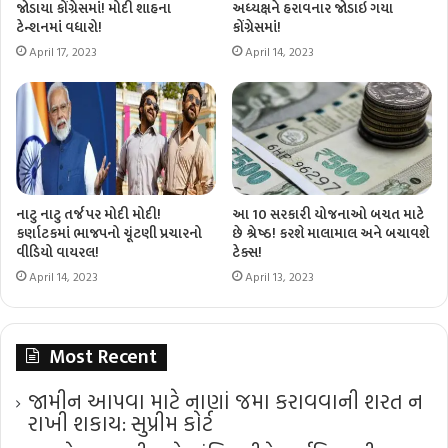
જોડાયા કોંગ્રેસમાં! મોદી શાહના
અધ્યક્ષને હરાવનાર જોડાઇ ગયા
ટેન્શનમાં વધારો!
કોંગ્રેસમાં!
April 17, 2023
April 14, 2023
નાટુ નાટુ તર્જ પર મોદી મોદી!
આ 10 સરકારી યોજનાઓ બચત માટે
કર્ણાટકમાં ભાજપનો ચૂંટણી પ્રચારનો
છે શ્રેષ્ઠ! કરશે માલામાલ અને બચાવશે
વીડિયો વાયરલ!
ટેક્સ!
April 14, 2023
April 13, 2023
Most Recent
જામીન આપવા માટે નાણાં જમા કરાવવાની શરત ન
રાખી શકાય: સુપ્રીમ કોર્ટ