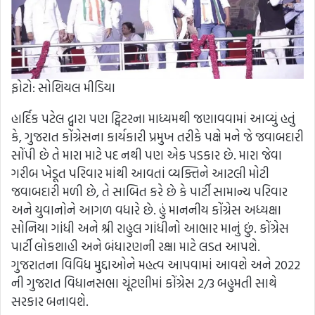
ફોટો: સોશિયલ મીડિયા
હાર્દિક પટેલ દ્વારા પણ ટ્વિટરના માધ્યમથી જણાવવામાં આવ્યું હતું
કે, ગુજરાત કોંગ્રેસના કાર્યકારી પ્રમુખ તરીકે પક્ષે મને જે જવાબદારી
સોંપી છે તે મારા માટે પદ નથી પણ એક પડકાર છે. મારા જેવા
ગરીબ ખેડૂત પરિવાર માંથી આવતાં વ્યક્તિને આટલી મોટી
જવાબદારી મળી છે, તે સાબિત કરે છે કે પાર્ટી સામાન્ય પરિવાર
અને યુવાનોને આગળ વધારે છે. હું માનનીય કોંગ્રેસ અધ્યક્ષા
સોનિયા ગાંધી અને શ્રી રાહુલ ગાંધીનો આભાર માનું છું. કોંગ્રેસ
પાર્ટી લોકશાહી અને બંધારણની રક્ષા માટે લડત આપશે.
ગુજરાતના વિવિધ મુદ્દાઓને મહત્વ આપવામાં આવશે અને 2022
ની ગુજરાત વિધાનસભા ચૂંટણીમાં કોંગ્રેસ 2/3 બહુમતી સાથે
સરકાર બનાવશે.