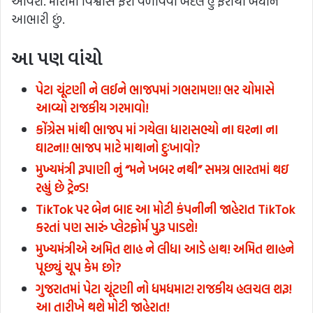
આવશે. મારામાં વિશ્વાસ ફરી વળાવવા બદલ હું ફરીથી બધાને
આભારી છું.
આ પણ વાંચો
પેટા ચૂંટણી ને લઈને ભાજપમાં ગભરામણ! ભર ચોમાસે
આવ્યો રાજકીય ગરમાવો!
કોંગ્રેસ માંથી ભાજપ માં ગયેલા ધારાસભ્યો ના ઘરના ના
ઘાટના! ભાજપ માટે માથાનો દુઃખાવો?
મુખ્યમંત્રી રૂપાણી નું “મને ખબર નથી” સમગ્ર ભારતમાં થઇ
રહ્યું છે ટ્રેન્ડ!
TikTok પર બેન બાદ આ મોટી કંપનીની જાહેરાત TikTok
કરતાં પણ સારું પ્લેટફોર્મ પુરૂ પાડશે!
મુખ્યમંત્રીએ અમિત શાહ ને લીધા આડે હાથ! અમિત શાહને
પૂછ્યું ચૂપ કેમ છો?
ગુજરાતમાં પેટા ચૂંટણી નો ધમધમાટ! રાજકીય હલચલ શરૂ!
આ તારીખે થશે મોટી જાહેરાત!