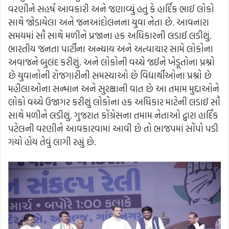
વરણીને સહર્ષ આવકારી અને જણાવ્યું હતું કે હાર્દિક ભાઈ લોકો
સાથે જોડાયેલા અને જનઆંદોલનના યુવા નેતા છે. આવનારા
સમયમાં સૌ સાથે મળીને પ્રજાના હક અધિકારની લડાઈ લડીશું.
ભારતીય જનતા પાર્ટીના અન્યાય અને અત્યાચાર સામે લોકોના
અવાજને બુલંદ કરીશું. અને લોકોની વચ્ચે જઈને ખેડૂતોના પ્રશ્નો
છે યુવાનોની રોજગારીની સમસ્યાઓ છે વિદ્યાર્થીઓના પ્રશ્નો છે
મહીલાઓના સન્માન અને સુરક્ષાની વાત છે આ તમામ મુદ્દાઓને
લોકો વચ્ચે ઉજાગર કરીશું લોકોના હક અધિકાર માટેની લડાઈ સૌ
સાથે મળીને લડીશું. ગુજરાત કોંગ્રેસના તમામ નેતાઓ દ્વારા હાર્દિક
પટેલની વરણીને આવકારવામાં આવી છે તો ભાજપમાં સોંપો પડી
ગયો હોય તેવું લાગી રહ્યું છે.