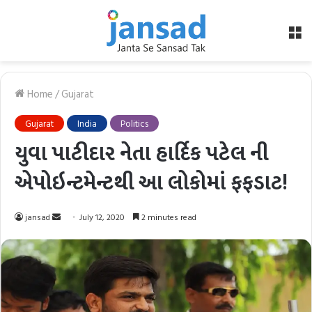
M
Home
/
Gujarat
Gujarat
India
Politics
યુવા પાટીદાર નેતા હાર્દિક પટેલ ની
એપોઇન્ટમેન્ટથી આ લોકોમાં ફફડાટ!
Send
jansad
July 12, 2020
2 minutes read
an
email