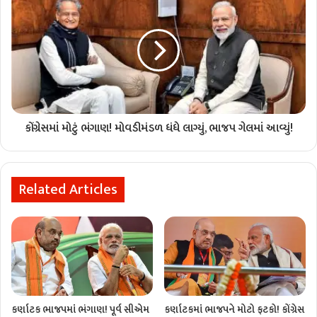
કોંગ્રેસમાં મોટું ભંગાણ! મોવડીમંડળ ધંધે લાગ્યું, ભાજપ ગેલમાં આવ્યું!
Related Articles
કર્ણાટક ભાજપમાં ભંગાણ! પૂર્વ સીએમ
કર્ણાટકમાં ભાજપને મોટો ફટકો! કોંગ્રેસ