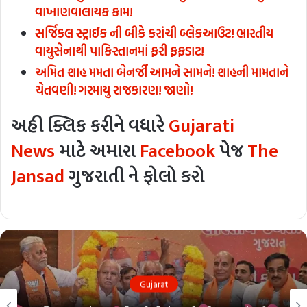
વાખાણવાલાયક કામ!
સર્જિકલ સ્ટ્રાઈક ની બીકે કરાંચી બ્લેકઆઉટ! ભારતીય
વાયુસેનાથી પાકિસ્તાનમાં ફરી ફફડાટ!
અમિત શાહ મમતા બેનર્જી આમને સામને! શાહની મામતાને
ચેતવણી! ગરમાયુ રાજકારણ! જાણો!
અહી ક્લિક કરીને વધારે
Gujarati
News
માટે અમારા
Facebook
પેજ
The
Jansad
ગુજરાતી ને ફોલો કરો
Gujarat