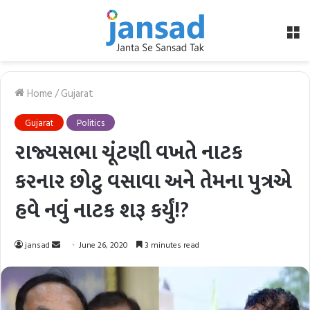
M
Home
/
Gujarat
Gujarat
Politics
રાજ્યસભા ચૂંટણી વખતે નાટક
કરનાર છોટુ વસાવા અને તેમના પુત્રએ
હવે નવું નાટક શરૂ કર્યું!?
Send
jansad
June 26, 2020
3 minutes read
an
email