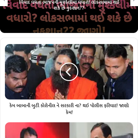
લોકસભા ચૂંટણી પહેલાં ભાજપમાં ભંગાણ?? 26 માંથી 26ની
પરંપરા તૂટશે?? જાણો!!
કેમ બાબાની બુટી કોરોનીલ ને સરકારી ના? થઇ પોલીસ ફરિયાદ! જાણો
કેમ!