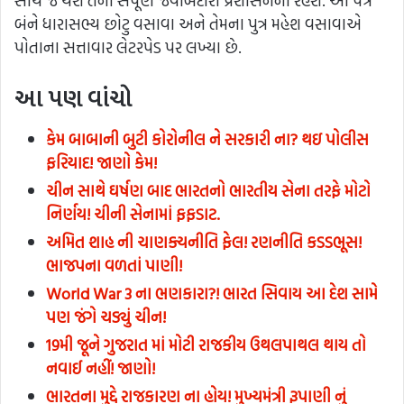
સાથે જે થશે તેની સંપૂર્ણ જવાબદારી પ્રશાસનની રહેશે. આ પત્ર
બંને ધારાસભ્ય છોટુ વસાવા અને તેમના પુત્ર મહેશ વસાવાએ
પોતાના સત્તાવાર લેટરપેડ પર લખ્યા છે.
આ પણ વાંચો
કેમ બાબાની બુટી કોરોનીલ ને સરકારી ના? થઇ પોલીસ
ફરિયાદ! જાણો કેમ!
ચીન સાથે ઘર્ષણ બાદ ભારતનો ભારતીય સેના તરફે મોટો
નિર્ણય! ચીની સેનામાં ફફડાટ.
અમિત શાહ ની ચાણક્યનીતિ ફેલ! રણનીતિ કડડભૂસ!
ભાજપના વળતાં પાણી!
World War 3 ના ભણકારા?! ભારત સિવાય આ દેશ સામે
પણ જંગે ચડ્યું ચીન!
19મી જૂને ગુજરાત માં મોટી રાજકીય ઉથલપાથલ થાય તો
નવાઈ નહીં! જાણો!
ભારતના મુદ્દે રાજકારણ ના હોય! મુખ્યમંત્રી રૂપાણી નું