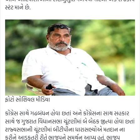
સ્ટંટ માને છે.
ફોટો સોશિયલ મીડિયા
કોંગ્રેસ સાથે ગઢબંધન હોવા છતાં અને કોંગ્રેસના સાથ સહકાર
સાથે જ ગુજરાત વિધાનસભા ચૂંટણીમાં બે બેઠક જીત્યા હોવા છતાં
રાજ્યસભાની ચૂંટણીમાં બીટીપીના ધારાસભ્યોએ મતદાન ના
કરીને આડકતરી રીતે ભાજપને સમર્થન આપ્યુ હતું. ભાજપ