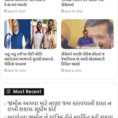
ટેન્શનમાં વધારો!
કોંગ્રેસમાં!
April 17, 2023
April 14, 2023
નાટુ નાટુ તર્જ પર મોદી મોદી!
કોંગ્રેસને ઝટકો! કોંગ્રેસ છોડતાં જ
કર્ણાટકમાં ભાજપનો ચૂંટણી પ્રચારનો
કેજરીવાલ એ આપી લોકસભાની
વીડિયો વાયરલ!
ટિકિટ! જાણો!
April 14, 2023
April 6, 2023
Most Recent
જામીન આપવા માટે નાણાં જમા કરાવવાની શરત ન
રાખી શકાય: સુપ્રીમ કોર્ટ
આગોતરા જામીન ને યાંત્રિક રીતે મર્યાદિત કરી શકાય