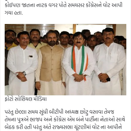
કોઈપણ જાતના નાટક વગર પોતે સમયસર કોંગ્રેસને વોટ આપી
ગયા હતા.
ફોટો સોશિયલ મીડિયા
પરંતુ છેલ્લા સમય સુંધી બીટીપી અધ્યક્ષ છોટુ વસાવા તેમજ
તેમના પુત્રએ ભાજપ અને કોંગ્રેસ એમ બંને પાર્ટીના નેતાઓ સાથે
બેઠક કરી હતી પરંતુ અંતે રાજ્યસભા ચૂંટણીમાં વોટ ના આપીને