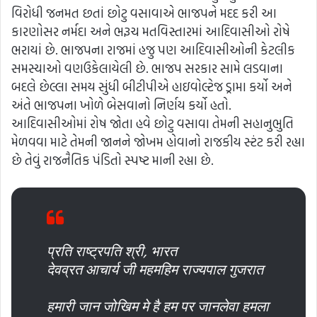
વિરોધી જનમત છતાં છોટુ વસાવાએ ભાજપને મદદ કરી આ
કારણોસર નર્મદા અને ભરૂચ મતવિસ્તારમાં આદિવાસીઓ રોષે
ભરાયાં છે. ભાજપના રાજમાં હજુ પણ આદિવાસીઓની કેટલીક
સમસ્યાઓ વણઉકેલાયેલી છે. ભાજપ સરકાર સામે લડવાના
બદલે છેલ્લા સમય સુંધી બીટીપીએ હાઇવોલ્ટેજ ડ્રામા કર્યો અને
અંતે ભાજપના ખોળે બેસવાનો નિર્ણય કર્યો હતો.
આદિવાસીઓમાં રોષ જોતા હવે છોટુ વસાવા તેમની સહાનુભુતિ
મેળવવા માટે તેમની જાનને જોખમ હોવાનો રાજકીય સ્ટંટ કરી રહ્યા
છે તેવું રાજનૈતિક પંડિતો સ્પષ્ટ માની રહ્યા છે.
प्रति राष्ट्रपति श्री, भारत
देवव्रत आचार्य जी महमहिम राज्यपाल गुजरात
हमारी जान जोखिम मे है हम पर जानलेवा हमला