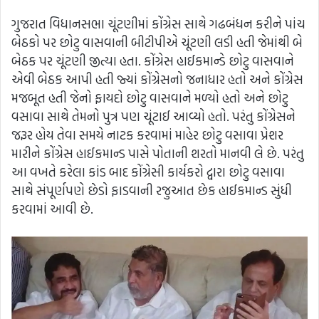
ગુજરાત વિધાનસભા ચૂંટણીમાં કોંગ્રેસ સાથે ગઢબંધન કરીને પાંચ
બેઠકો પર છોટુ વાસવાની બીટીપીએ ચૂંટણી લડી હતી જેમાંથી બે
બેઠક પર ચૂંટણી જીત્યા હતા. કોંગ્રેસ હાઈકમાન્ડે છોટુ વાસવાને
એવી બેઠક આપી હતી જ્યાં કોંગ્રેસનો જનાધાર હતો અને કોંગ્રેસ
મજબૂત હતી જેનો ફાયદો છોટુ વાસવાને મળ્યો હતો અને છોટુ
વસાવા સાથે તેમનો પુત્ર પણ ચૂંટાઈ આવ્યો હતો. પરંતુ કોંગ્રેસને
જરૂર હોય તેવા સમયે નાટક કરવામાં માહેર છોટુ વસાવા પ્રેશર
મારીને કોંગ્રેસ હાઈકમાન્ડ પાસે પોતાની શરતો માનવી લે છે. પરંતુ
આ વખતે કરેલા કાંડ બાદ કોંગ્રેસી કાર્યકરો દ્વારા છોટુ વસાવા
સાથે સંપૂર્ણપણે છેડો ફાડવાની રજુઆત છેક હાઈકમાન્ડ સુંધી
કરવામાં આવી છે.