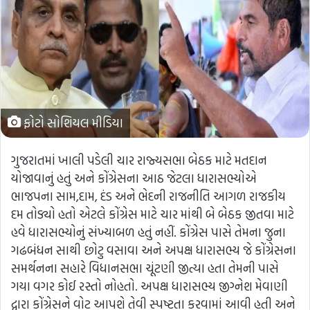
ફોટો સોશિયલ મીડિયા
ગુજરાતમાં ખાલી પડેલી ચાર રાજ્યસભા બેઠક માટે મતદાન
યોજાવાનું હતું અને કોંગ્રેસના આઠ જેટલા ધારાસભ્યોએ
ભાજપના સામ,દામ, દંડ અને ભેદની રાજનીતિ આગળ રાજકીય
દમ તોડ્યો હતો એટલે કોંગ્રેસ માટે ચાર માંથી બે બેઠક જીતવા માટે
હવે ધારાસભ્યોનું સંખ્યાબળ હતું નહીં. કોંગ્રેસ પાસે તેમના જુના
ગઢબંધન સાથી છોટુ વસાવા અને અપક્ષ ધારાસભ્ય જે કોંગ્રેસના
સમર્થનના સહારે વિધાનસભા ચૂંટણી જીત્યા હતા તેમની પાસે
ગયા વગર કોઈ રસ્તો નોહતો. અપક્ષ ધારાસભ્ય જીગ્નેશ મેવાણી
દ્વારા કોંગ્રેસને વોટ આપશે તેવી સ્પષ્ટતા કરવામાં આવી હતી અને