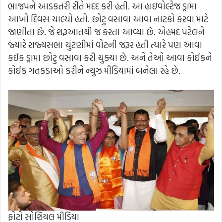
ભાજપને આડકતરી રીતે મદદ કરી હતી. આ હાઇવોલ્ટેજ ડ્રામા
આખો દિવસ ચાલ્યો હતો. છોટુ વસાવા આવા નાટકો કરવા માટે
જાણીતા છે. જે શરૂઆતથી જ કરતા આવ્યા છે. એહમદ પટેલને
જ્યારે રાજ્યસભા ચુંટણીમાં વોટની જરૂર હતી ત્યારે પણ આવા
કઈંક ડ્રામા છોટુ વસાવા કરી ચુક્યા છે. અને તેઓ આવા કોઈકને
કોઈક ગતકડાઓ કરીને ન્યુઝ મીડિયામાં બનેલા રહે છે.
ફોટો સોશિયલ મીડિયા