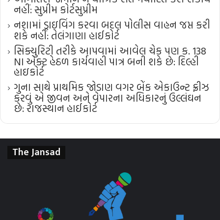
નહીં: સુપ્રીમ કોર્ટ​સુપ્રીમ
નશામાં ડ્રાઇવિંગ કરવા બદલ પોલીસ વાહન જપ્ત કરી
શકે નહીં: તેલંગાણા હાઈકોર્ટ
સિક્યુરિટી તરીકે આપવામાં આવેલ ચેક પણ ક. 138
NI એક્ટ હેઠળ કાર્યવાહી પાત્ર બની શકે છે: દિલ્હી
હાઇકોર્ટ
ગુના સાથે પ્રાથમિક જોડાણ વગર બેંક એકાઉન્ટ ફ્રીઝ
કરવું એ જીવન અને વેપારના અધિકારનું ઉલ્લંઘન
છે: રાજસ્થાન હાઈકોર્ટ
The Jansad