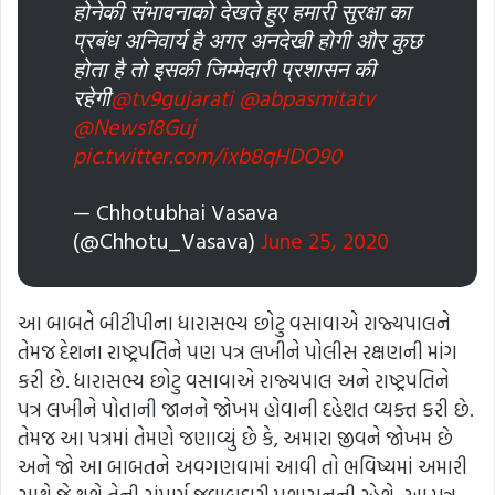
होनेकी संभावनाको देखते हुए हमारी सुरक्षा का
प्रबंध अनिवार्य है अगर अनदेखी होगी और कुछ
होता है तो इसकी जिम्मेदारी प्रशासन की
रहेगी
@tv9gujarati
@abpasmitatv
@News18Guj
pic.twitter.com/ixb8qHDO90
— Chhotubhai Vasava
(@Chhotu_Vasava)
June 25, 2020
આ બાબતે બીટીપીના ધારાસભ્ય છોટુ વસાવાએ રાજ્યપાલને
તેમજ દેશના રાષ્ટ્રપતિને પણ પત્ર લખીને પોલીસ રક્ષણની માંગ
કરી છે. ધારાસભ્ય છોટુ વસાવાએ રાજ્યપાલ અને રાષ્ટ્રપતિને
પત્ર લખીને પોતાની જાનને જોખમ હોવાની દહેશત વ્યક્ત કરી છે.
તેમજ આ પત્રમાં તેમણે જણાવ્યું છે કે, અમારા જીવને જોખમ છે
અને જો આ બાબતને અવગણવામાં આવી તો ભવિષ્યમાં અમારી