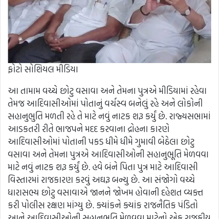
ફોટો સોશિયલ મીડિયા
આ તામામ વચ્ચે છોટુ વસાવા અને તેમના પુત્રએ મીડિયામાં રહેવા
તેમજ આદિવાસીઓમાં પોતાનું વર્ચસ્વ બનેલું રહે અને લોકોની
સહાનુભુતિ મળતી રહે તે માટે નવું નાટક શરૂ કર્યું છે. રાજ્યસભામાં
આડકતરી રીતે ભાજપને મદદ કરવાના દ્રોહના કારણે
આદિવાસીઓમાં પોતાની પકડ ધીમે ધીમે ગુમાવી બેઠેલા છોટુ
વસાવા અને તેમના પુત્રએ આદિવાસીઓની સહાનુભૂતિ મેળવવા
માટે નવું નાટક શરૂ કર્યું છે. હવે બંને પિતા પુત્ર માટે આદિવાસી
વિસ્તારમાં રાજકારણ કરવું અઘરૂ બન્યુ છે. આ સંજોગો વચ્ચે
ધારાસભ્ય છોટુ વસાવાએ જાનને જોખમ હોવાની દહેશત વ્યક્ત
કરી પોલીસ રક્ષણ માંગ્યુ છે. ક્યાંકને ક્યાંક રાજનૈતિક પંડિતો
આને આદિવાસીઓની સહાનુભુતિ મેળવવા માટેનો એક રાજકીય