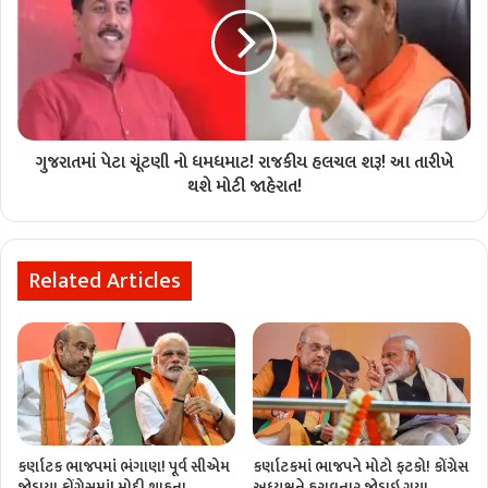
ગુજરાતમાં પેટા ચૂંટણી નો ધમધમાટ! રાજકીય હલચલ શરૂ! આ તારીખે
થશે મોટી જાહેરાત!
Related Articles
કર્ણાટક ભાજપમાં ભંગાણ! પૂર્વ સીએમ
કર્ણાટકમાં ભાજપને મોટો ફટકો! કોંગ્રેસ
જોડાયા કોંગ્રેસમાં! મોદી શાહના
અધ્યક્ષને હરાવનાર જોડાઇ ગયા