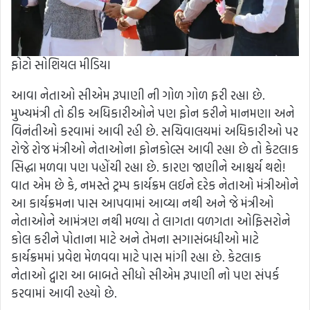
ફોટો સોશિયલ મીડિયા
આવા નેતાઓ સીએમ રૂપાણી ની ગોળ ગોળ ફરી રહ્યા છે.
મુખ્યમંત્રી તો ઠીક અધિકારીઓને પણ ફોન કરીને માનમણા અને
વિનંતીઓ કરવામાં આવી રહી છે. સચિવાલયમાં અધિકારીઓ પર
રોજે રોજ મંત્રીઓ નેતાઓના ફોનકોલ્સ આવી રહ્યા છે તો કેટલાક
સિદ્ધા મળવા પણ પહોંચી રહ્યા છે. કારણ જાણીને આશ્ચર્ય થશે!
વાત એમ છે કે, નમસ્તે ટ્રમ્પ કાર્યક્રમ લઈને દરેક નેતાઓ મંત્રીઓને
આ કાર્યક્રમના પાસ આપવામાં આવ્યા નથી અને જે મંત્રીઓ
નેતાઓને આમંત્રણ નથી મળ્યા તે લાગતા વળગતા ઓફિસરોને
કોલ કરીને પોતાના માટે અને તેમના સગાસંબધીઓ માટે
કાર્યક્રમમાં પ્રવેશ મેળવવા માટે પાસ માંગી રહ્યા છે. કેટલાક
નેતાઓ દ્વારા આ બાબતે સીધો સીએમ રૂપાણી નો પણ સંપર્ક
કરવામાં આવી રહયો છે.