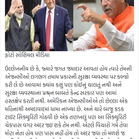
ફોટો સોશિયલ મીડિયા
ઉલ્લેખનીય છે કે, જ્યારે જગત જમાદાર આવતાં હોય ત્યારે તેમની
એજન્સીઓ લગભગ તમામ પ્રકારની સુરક્ષા વ્યવસ્થા પર કબ્જો
કરી લે છે આવામાં ક્યાંય કશું પણ કોઈનું ચાલતું નથી અને
સુરક્ષા વ્યવસ્થાના પ્રશ્ર્ન બાબતે કેન્દ્ર સરકાર પણ આમાં
હસ્તક્ષેપ કરતી નથી. અમેરિકન એજન્સીઓએ તો છેલ્લા એક
મહિનાથી અમદાવાદમાં ધામા નાખ્યા છે. અને ચારે બાજુ કડક
ટાઈટ સિક્યુરિટી ગોઠવી છે એક તણખલું પણ આ સિક્યુરિટી
ચેકપાસ વગર અંદર જઇ શકે તેમ નથી. એટલે વિચારો ગમે તેવા
મોટા નેતા હોય પણ પાસ નહીં હોય તો અંદર જવા તો મળશે જ