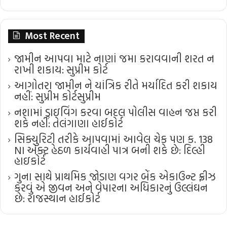
Most Recent
જામીન આપવા માટે નાણાં જમા કરાવવાની શરત ન
રાખી શકાય: સુપ્રીમ કોર્ટ
આગોતરા જામીન ને યાંત્રિક રીતે મર્યાદિત કરી શકાય
નહીં: સુપ્રીમ કોર્ટ​સુપ્રીમ
નશામાં ડ્રાઇવિંગ કરવા બદલ પોલીસ વાહન જપ્ત કરી
શકે નહીં: તેલંગાણા હાઈકોર્ટ
સિક્યુરિટી તરીકે આપવામાં આવેલ ચેક પણ ક. 138
NI એક્ટ હેઠળ કાર્યવાહી પાત્ર બની શકે છે: દિલ્હી
હાઇકોર્ટ
ગુના સાથે પ્રાથમિક જોડાણ વગર બેંક એકાઉન્ટ ફ્રીઝ
કરવું એ જીવન અને વેપારના અધિકારનું ઉલ્લંઘન
છે: રાજસ્થાન હાઈકોર્ટ