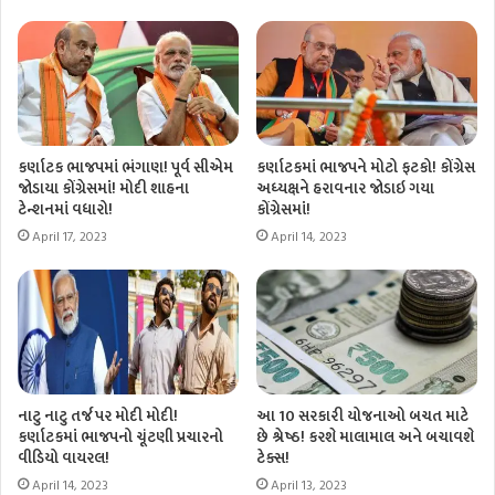
કર્ણાટક ભાજપમાં ભંગાણ! પૂર્વ સીએમ
કર્ણાટકમાં ભાજપને મોટો ફટકો! કોંગ્રેસ
જોડાયા કોંગ્રેસમાં! મોદી શાહના
અધ્યક્ષને હરાવનાર જોડાઇ ગયા
ટેન્શનમાં વધારો!
કોંગ્રેસમાં!
April 17, 2023
April 14, 2023
નાટુ નાટુ તર્જ પર મોદી મોદી!
આ 10 સરકારી યોજનાઓ બચત માટે
કર્ણાટકમાં ભાજપનો ચૂંટણી પ્રચારનો
છે શ્રેષ્ઠ! કરશે માલામાલ અને બચાવશે
વીડિયો વાયરલ!
ટેક્સ!
April 14, 2023
April 13, 2023