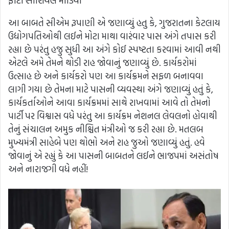
ફોટો સોશિયલ મીડિયા
આ બાબતે સીએમ રૂપાણી એ જણાવ્યું હતુ કે, ગુજરાતના કેટલાય
ઉદ્યોગપતિઓથી લઈને મોટા માથા વારંવાર પાસ અંગે તપાસ કરી
રહ્યા છે પરંતુ હજુ સુધી આ અંગે કોઈ સ્પષ્ટતા કરવામાં આવી નથી
એટલે અમે તેમને થોડી રાહ જોવાનું જણાવ્યું છે. કાર્યકરોમાં
ઉત્સાહ છે અને કાર્યકરો પણ આ કાર્યક્રમને સફળ બનાવવા
લાગી ગયા છે તેમના માટે પાસની વ્યવસ્થા અંગે જણાવ્યું હતું કે,
કાર્યકર્તાઓને આવા કાર્યક્રમમાં સાથે રાખવામાં આવે તો તેમનો
પાર્ટી પર વિશ્વાસ વધે પરંતુ આ કાર્યક્રમ નેશનલ લેવલનો હોવાથી
તેનું સંચાલન અમુક નીશ્ચિત મંત્રીઓ જ કરી રહ્યા છે. મતલબ
મુખ્યમંત્રી સાહેબે પણ થોભો અને રાહ જુઓ જણાવ્યું હતું. હવે
જોવાનું એ રહ્યું કે આ પાસની બાબતને લઈને ભાજપમાં અસંતોષ
અને નારાજગી વધે નહીં!