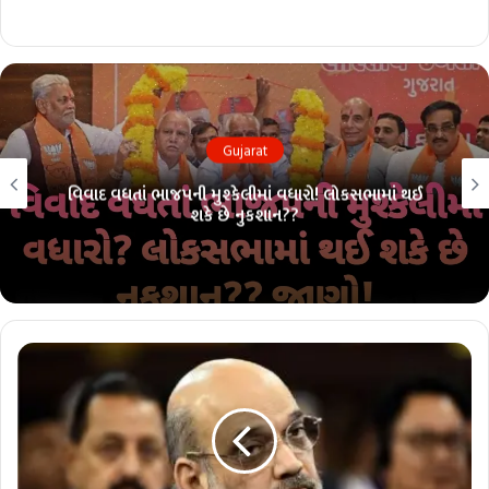
Gujarat
વિવાદ વધતાં ભાજપની મુશ્કેલીમાં વધારો! લોકસભામાં થઈ
શકે છે નુકશાન??