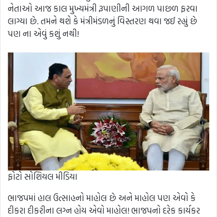
નેતાઓ આજ કાલ મુખ્યમંત્રી રૂપાણીની આગળ પાછળ ફરવા
લાગ્યા છે. તમને થશે કે મંત્રીમંડળનું વિસ્તરણ થવા જઈ રહ્યું છે
પણ ના એવું કશું નથી!
ફોટો સોશિયલ મીડિયા
ભાજપમાં હાલ ઉત્સાહનો માહોલ છે અને માહોલ પણ એવો કે
દીકરા દીકરીના લગ્ન હોય એવો માહોલ! ભાજપનો દરેક કાર્યકર