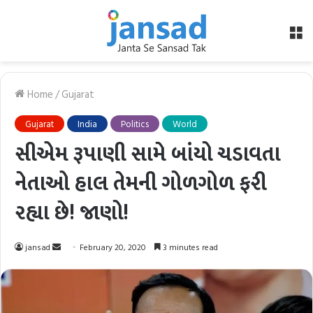
M
Home
/
Gujarat
Gujarat
India
Politics
World
સીએમ રૂપાણી સામે બાંયો ચડાવતા
નેતાઓ હાલ તેમની ગોળગોળ ફરી
રહ્યા છે! જાણો!
Send
jansad
February 20, 2020
3 minutes read
an
email