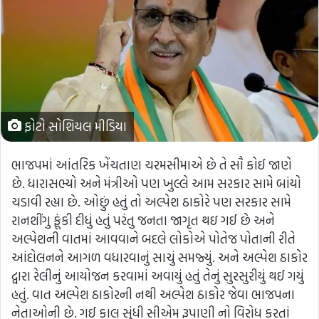
ફોટો સોશિયલ મીડિયા
ભાજપમાં આંતરિક ખેંચતાણ ચરમસીમાએ છે તે સૌ કોઈ જાણે
છે. ધારાસભ્યો અને મંત્રીઓ પણ ખુલ્લે આમ સરકાર સામે બાંયો
ચડાવી રહ્યા છે. ઓછું હતું તો અલ્પેશ ઠાકોરે પણ સરકાર સામે
રાનશીંગુ ફૂંકી દીધું હતું પરંતુ જનતા જાગૃત થઇ ગઈ છે અને
અલ્પેશની વાતમાં આવવાને બદલે લોકોએ પોતેજ પોતાની રીતે
આંદોલનને આગળ વધારવાનું સાચું સમજ્યું. અને અલ્પેશ ઠાકોર
દ્વારા રેલીનું આયોજન કરવામાં અવાયું હતું તેનું સુરસુરીયું થઈ ગયું
હતું. વાત અલ્પેશ ઠાકોરની નથી અલ્પેશ ઠાકોર જેવા ભાજપના
નેતાઓની છે. ગઈ કાલ સુંધી સીએમ રૂપાણી નો વિરોધ કરતાં