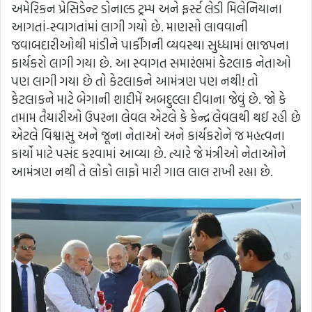
અમેરિકન પ્રેસિડેન્ટ ડોનાલ્ડ ટ્રમ્પ અને ફર્સ્ટ લેડી મિલેનિયાના
આગતાં-સ્વાગતાંમાં લાગી ગયો છે. માણસો લાવવાની
જવાબદારીઓથી માંડીને પાર્કીંગની વ્યવસ્થા સુધ્ધામાં ભાજપના
કાર્યકરો લાગી ગયા છે. આ સ્વાગત સમારંભમાં કેટલાક નેતાઓ
પણ લાગી ગયા છે તો કેટલાકને આમંત્રણ પણ નથી! તો
કેટલાકને માટે બેગાની શાદીમેં અબદુલ્લા દીવાના જેવું છે. જો કે
તમામ તૈયારીઓ ઉપરના લેવલ એટલે કે કેન્દ્ર લેવલથી થઈ રહી છે
એટલે વિશ્વાસુ અને જૂના નેતાઓ અને કાર્યકરોને જ મહત્વના
કાર્યો માટે પસંદ કરવામાં આવ્યા છે. ત્યારે જે મંત્રીઓ નેતાઓને
આમંત્રણ નથી તે લોકો લાફો મારી ગાલ લાલ રાખી રહ્યા છે.