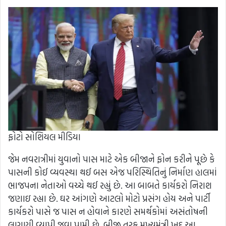
ફોટો સોશિયલ મીડિયા
જેમ નવરાત્રીમાં યુવાનો પાસ માટે એક બીજાને ફોન કરીને પૂછે કે
પાસની કોઈ વ્યવસ્થા થઈ બસ એજ પરિસ્થિતિનું નિર્માણ હાલમાં
ભાજપના નેતાઓ વચ્ચે થઈ રહ્યું છે. આ બાબતે કાર્યકરો નિરાશ
જણાઇ રહ્યા છે. ઘર આંગણે આટલો મોટો પ્રસંગ હોય અને પાર્ટી
કાર્યકરો પાસે જ પાસ ન હોવાને કારણે સમર્થકોમાં અસંતોષની
લાગણી વ્યાપી જવા પામી છે. બીજી તરફ મુખ્યમંત્રી ખુદ આ