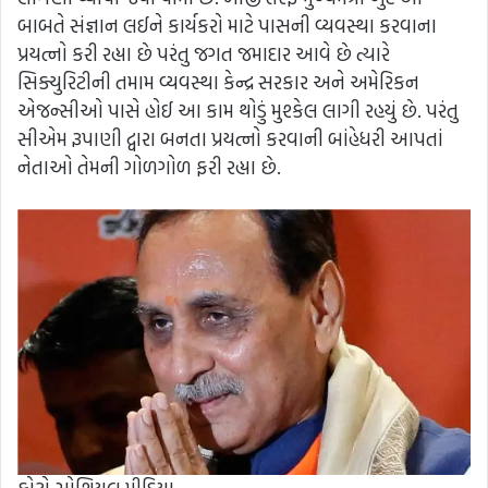
બાબતે સંજ્ઞાન લઈને કાર્યકરો માટે પાસની વ્યવસ્થા કરવાના
પ્રયત્નો કરી રહ્યા છે પરંતુ જગત જમાદાર આવે છે ત્યારે
સિક્યુરિટીની તમામ વ્યવસ્થા કેન્દ્ર સરકાર અને અમેરિકન
એજન્સીઓ પાસે હોઈ આ કામ થોડું મુશ્કેલ લાગી રહયું છે. પરંતુ
સીએમ રૂપાણી દ્વારા બનતા પ્રયત્નો કરવાની બાંહેધરી આપતાં
નેતાઓ તેમની ગોળગોળ ફરી રહ્યા છે.