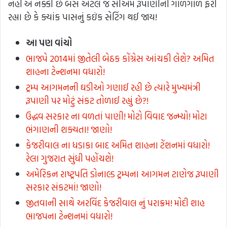
નહીં એ નક્કી છે બસ એટલે જ સીએમ રૂપાણીની ગોળગોળ ફરી
રહ્યા છે કે ક્યાંક પાસનું કઇંક સેટિંગ થઈ જાય!
આ
પણ વાંચો
ભાજપે 2014માં જીતેલી બેઠક કોંગ્રેસ આંચકી લેશે? અમિત
શાહના ટેન્શનમા વધારો!
ટ્રમ્પ આગમનની ઘડીઓ ગણાઈ રહી છે ત્યારે મુખ્યમંત્રી
રૂપાણી પર મોટું સંકટ તોળાઈ રહ્યું છે?!
ઉદ્ધવ સરકાર ના વળતાં પાણી! મોટો વિવાદ જન્મ્યો! મોટા
ભંગાણની શક્યતા! જાણો!
કેજરીવાલ ના ધડાકા બાદ અમિત શાહના ટેંશનમાં વધારો!
રેલા ગુજરાત સુંધી પહોંચશે!
અમેરિકન રાષ્ટ્રપતિ ડોનાલ્ડ ટ્રમ્પના આગમન ટાણેજ રૂપાણી
સરકાર સંકટમાં! જાણો!
જીતવાની સાથે અરવિંદ કેજરીવાલ નું પરાક્રમ! મોદી શાહ
ભાજપના ટેન્શનમાં વધારો!