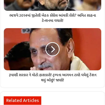
ભાજપે 2014માં જીતેલી બેઠક કોંગ્રેસ આંચકી લેશે? અમિત શાહના
ટેન્શનમા વધારો!
રૂપાણી સરકાર ને મોટો હાશકારો! ટ્રમ્પના આગમન ટાણે વધેલું ટેંશન
થયું ઓછું! જાણો!
Related Articles