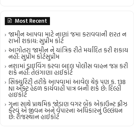
Most Recent
જામીન આપવા માટે નાણાં જમા કરાવવાની શરત ન
રાખી શકાય: સુપ્રીમ કોર્ટ
આગોતરા જામીન ને યાંત્રિક રીતે મર્યાદિત કરી શકાય
નહીં: સુપ્રીમ કોર્ટ​સુપ્રીમ
નશામાં ડ્રાઇવિંગ કરવા બદલ પોલીસ વાહન જપ્ત કરી
શકે નહીં: તેલંગાણા હાઈકોર્ટ
સિક્યુરિટી તરીકે આપવામાં આવેલ ચેક પણ ક. 138
NI એક્ટ હેઠળ કાર્યવાહી પાત્ર બની શકે છે: દિલ્હી
હાઇકોર્ટ
ગુના સાથે પ્રાથમિક જોડાણ વગર બેંક એકાઉન્ટ ફ્રીઝ
કરવું એ જીવન અને વેપારના અધિકારનું ઉલ્લંઘન
છે: રાજસ્થાન હાઈકોર્ટ