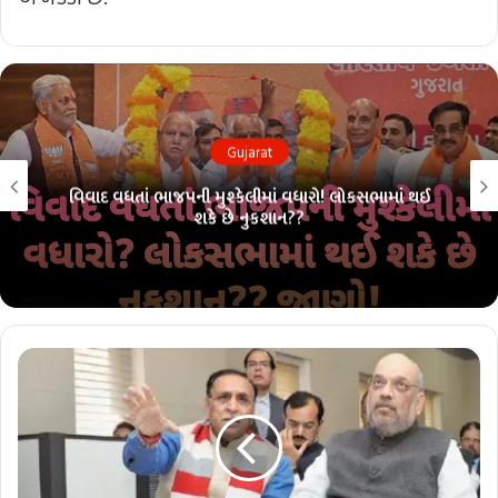
Gujarat
લોકસભા ચૂંટણી પહેલાં ભાજપમાં ભંગાણ?? 26 માંથી 26ની
પરંપરા તૂટશે?? જાણો!!