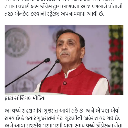
હતાશા વધારી બસ કોંગ્રેસ દ્વારા ભાજપના આજ પગલાંને પોતાની
તરફ એનકેશ કરવાની સ્ટ્રેટેજી અપનાવવામાં આવી છે.
ફોટો સોશિયલ મીડિયા
આ વચ્ચે રાહુલ ગાંધી ગુજરાત આવી શકે છે. અને એ પણ એવો
સમય છે કે જ્યારે ગુજરાતમાં પેટા ચૂંટણીની જાહેરાત થઈ ગઈ છે.
અને આવા રાજકીય ગરમાંગરમી વાળા સમય વચ્ચે કોંગ્રેસના નેતા