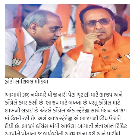
ફોટો સોશિયલ મીડિયા
આગામી 3જી નવેમ્બરે યોજાનારી પેટા ચૂંટણી માટે ભાજપ અને
કોંગ્રેસે કમર કસી છે. ભાજપ માટે બખ્ખા છે પરંતુ કોંગ્રેસ માટે
શાખની લડાઈ છે એટલે કોંગ્રેસ એક સ્ટ્રેટેજી સાથે મેદાન એ જંગ
માં ઉતરી રહી છે. અને આજ સ્ટ્રેટેજી એ ભાજપની ઊંઘ ઉડાડી
દીધી છે. ભાજપે કોંગ્રેસ માંથી આવેલા આયાતી નેતાઓને ટિકિટ
આપીને પોતાના જ કાર્યકરોની અવગણના કરી અને પાર્ટીમાં