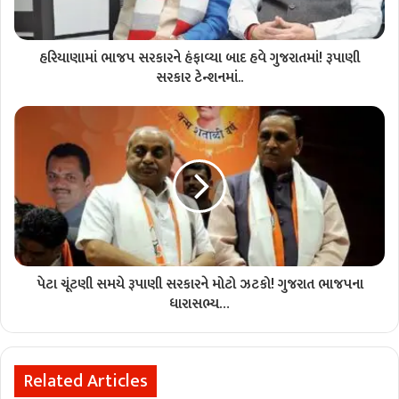
હરિયાણામાં ભાજપ સરકારને હંફાવ્યા બાદ હવે ગુજરાતમાં! રૂપાણી
સરકાર ટેન્શનમાં..
પેટા ચૂંટણી સમયે રૂપાણી સરકારને મોટો ઝટકો! ગુજરાત ભાજપના
ધારાસભ્ય…
Related Articles