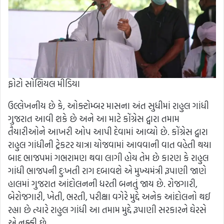
ફોટો સોશિયલ મીડિયા
ઉલ્લેખનીય છે કે, ઓક્ટોમ્બર માસના અંત સુધીમાં રાહુલ ગાંધી
ગુજરાત આવી શકે છે અને આ માટે કોંગ્રેસ દ્વારા તમામ
તૈયારીઓને આખરી ઓપ આપી દેવામાં આવ્યો છે. કોંગ્રેસ દ્વારા
રાહુલ ગાંધીની ટ્રેકટર યાત્રા યોજવામાં આવવાની વાત વહેતી થયા
બાદ ભાજપમાં ગભરામણ થવા લાગી હોય તેમ છે કારણ કે રાહુલ
ગાંધી ભાજપની દુઃખતી રાગ દબાવશે એ મુખ્યમંત્રી રૂપાણી જાણે
હાલમાં ગુજરાત આંદોલનની ધરતી બનતું જાય છે. રોજગારી,
બેરોજગારી, ખેતી, ભરતી, પરીક્ષા વગેરે મુદ્દે અનેક આંદોલનો થઈ
રહ્યા છે ત્યારે રાહુલ ગાંધી આ તમામ મુદ્દે રૂપાણી સરકારને ઘેરસે
એ નક્કી છે.