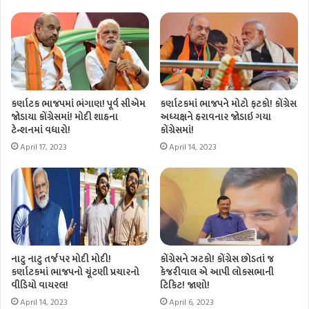
કર્ણાટક ભાજપમાં ભંગાણ! પૂર્વ સીએમ
કર્ણાટકમાં ભાજપને મોટો ફટકો! કોંગ્રેસ
જોડાયા કોંગ્રેસમાં! મોદી શાહના
અધ્યક્ષને હરાવનાર જોડાઇ ગયા
ટેન્શનમાં વધારો!
કોંગ્રેસમાં!
April 17, 2023
April 14, 2023
નાટુ નાટુ તર્જ પર મોદી મોદી!
કોંગ્રેસને ઝટકો! કોંગ્રેસ છોડતાં જ
કર્ણાટકમાં ભાજપનો ચૂંટણી પ્રચારનો
કેજરીવાલ એ આપી લોકસભાની
વીડિયો વાયરલ!
ટિકિટ! જાણો!
April 14, 2023
April 6, 2023