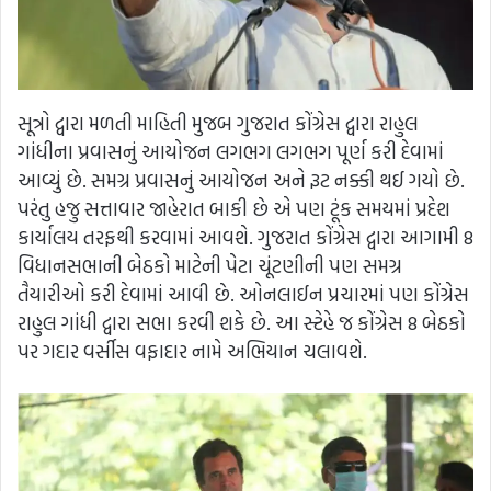
સૂત્રો દ્વારા મળતી માહિતી મુજબ ગુજરાત કોંગ્રેસ દ્વારા રાહુલ
ગાંધીના પ્રવાસનું આયોજન લગભગ લગભગ પૂર્ણ કરી દેવામાં
આવ્યું છે. સમગ્ર પ્રવાસનું આયોજન અને રૂટ નક્કી થઈ ગયો છે.
પરંતુ હજુ સત્તાવાર જાહેરાત બાકી છે એ પણ ટૂંક સમયમાં પ્રદેશ
કાર્યાલય તરફથી કરવામાં આવશે. ગુજરાત કોંગ્રેસ દ્વારા આગામી 8
વિધાનસભાની બેઠકો માટેની પેટા ચૂંટણીની પણ સમગ્ર
તૈયારીઓ કરી દેવામાં આવી છે. ઓનલાઈન પ્રચારમાં પણ કોંગ્રેસ
રાહુલ ગાંધી દ્વારા સભા કરવી શકે છે. આ સ્ટેહે જ કોંગ્રેસ 8 બેઠકો
પર ગદાર વર્સીસ વફાદાર નામે અભિયાન ચલાવશે.