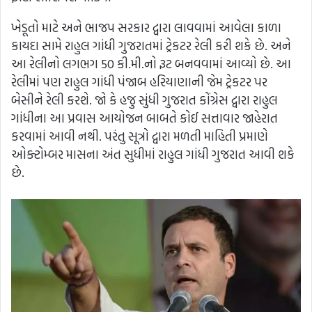
ખેડૂતો માટે અને ભાજપ સરકાર દ્વારા લાવવામાં આવેલા કાળા
કાયદા સામે રાહુલ ગાંધી ગુજરાતમાં ટ્રેકટર રેલી કરી શકે છે. અને
આ રેલીનો લગભગ 50 કી.મી.નો રૂટ બનવવામાં આવ્યો છે. આ
રેલીમાં પણ રાહુલ ગાંધી પંજાબ હરિયાણાની જેમ ટ્રેકટર પર
બેસીને રેલી કરશે. જો કે હજુ સુંધી ગુજરાત કોંગ્રેસ દ્વારા રાહુલ
ગાંધીના આ પ્રવાસ આયોજન બાબતે કોઈ સત્તાવાર જાહેરાત
કરવામાં આવી નથી. પરંતુ સૂત્રો દ્વારા મળતી માહિતી પ્રમાણે
ઓક્ટોમ્બર માસના અંત સુધીમાં રાહુલ ગાંધી ગુજરાત આવી શકે
છે.