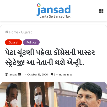
M
Home
/
Gujarat
Gujarat
Politics
પેટા ચૂંટણી પહેલા કોંગ્રેસની માસ્ટર
સ્ટ્રેટેજી! આ નેતાની થશે એન્ટ્રી..
Send
jansad
October 13, 2020
2 minutes read
an
email