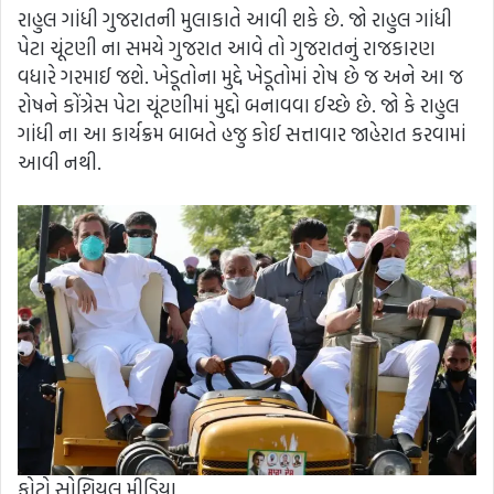
રાહુલ ગાંધી ગુજરાતની મુલાકાતે આવી શકે છે. જો રાહુલ ગાંધી
પેટા ચૂંટણી ના સમયે ગુજરાત આવે તો ગુજરાતનું રાજકારણ
વધારે ગરમાઈ જશે. ખેડૂતોના મુદ્દે ખેડૂતોમાં રોષ છે જ અને આ જ
રોષને કોંગ્રેસ પેટા ચૂંટણીમાં મુદ્દો બનાવવા ઈચ્છે છે. જો કે રાહુલ
ગાંધી ના આ કાર્યક્રમ બાબતે હજુ કોઈ સત્તાવાર જાહેરાત કરવામાં
આવી નથી.
ફોટો સોશિયલ મીડિયા