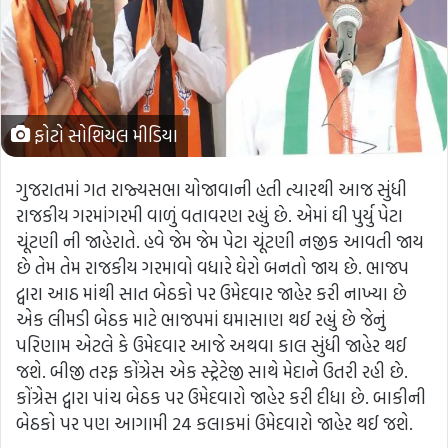
ફોટો સોશિયલ મીડિયા
ગુજરાતમાં ગત રાજ્યસભા યોજાવાની હતી ત્યારથી આજ સુંધી
રાજકીય ગરમાંગરમી વાળું વતાવરણ રહ્યું છે. એમાં ઘી પુર્યુ પેટા
ચૂંટણી ની જાહેરાતે. હવે જેમ જેમ પેટા ચૂંટણી નજીક આવતી જાય
છે તેમ તેમ રાજકીય ગરમાવો વધારે ઘેરો બનતો જાય છે. ભાજપ
દ્વારા આઠ માંથી સાત બેઠકો પર ઉમેદવાર જાહેર કરી નાખ્યા છે
એક લીમડી બેઠક માટે ભાજપમાં ઘમાસાણ થઈ રહ્યું છે જેનું
પરિણામ એટલે કે ઉમેદવાર આજે અથવા કાલ સુંધી જાહેર થઈ
જશે. બીજી તરફ કોંગ્રેસ એક સ્ટ્રેટેજી સાથે મેદાને ઉતરી રહી છે.
કોંગ્રેસ દ્વારા પાંચ બેઠક પર ઉમેદવારો જાહેર કરી દીધા છે. બાકીની
બેઠકો પર પણ આગામી 24 કલાકમાં ઉમેદવારો જાહેર થઈ જશે.