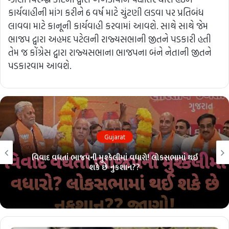
કાર્યવાહીની માંગ કરીને 6 વર્ષ માટે ચુંટણી લડવા પર પ્રતિબંધ
લાવવા માટે કાનૂની કાર્યવાહી કરવામાં આવશે. સાથે સાથે જેમ
ભાજપ દ્વારા અહમદ પટેલની રાજ્યસભાની જીતને પડકારી હતી
તેમ જ કોંગ્રેસ દ્વારા રાજ્યસભાના ભાજપના બંને નેતાની જીતને
પડકારવામ આવશે.
Gujarat
વિવાદ વધતાં ભાજપની મુશ્કેલીમાં વધારો! લોકસભામાં થઈ
શકે છે નુકશાન??