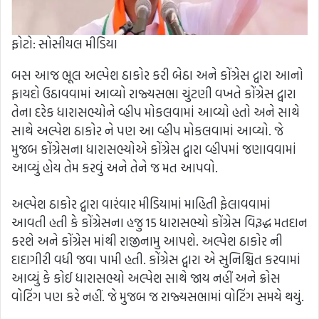
ફોટો: સોસીયલ મીડિયા
બસ આજ ભૂલ અલ્પેશ ઠાકોર કરી બેઠા અને કોંગ્રેસ દ્વારા આનો
ફાયદો ઉઠાવવામાં આવ્યો રાજ્યસભા ચુંટણી વખતે કોંગ્રેસ દ્વારા
તેના દરેક ધારાસભ્યોને વ્હીપ મોકલવામાં આવ્યો હતો અને સાથે
સાથે અલ્પેશ ઠાકોર ને પણ આ વ્હીપ મોકલવામાં આવ્યો. જે
મુજબ કોંગ્રેસના ધારાસભ્યોએ કોંગ્રેસ દ્વારા વ્હીપમાં જણાવવામાં
આવ્યું હોય તેમ કરવું અને તેને જ મત આપવો.
અલ્પેશ ઠાકોર દ્વારા વારંવાર મીડિયામાં માહિતી ફેલાવવામાં
આવતી હતી કે કોંગ્રેસના હજુ 15 ધારાસભ્યો કોંગ્રેસ વિરૂદ્ધ મતદાન
કરશે અને કોંગ્રેસ માંથી રાજીનામુ આપશે. અલ્પેશ ઠાકોર ની
દાદાગીરી વધી જવા પામી હતી. કોંગ્રેસ દ્વારા એ સુનિશ્ચિત કરવામાં
આવ્યું કે કોઈ ધારાસભ્યો અલ્પેશ સાથે જાય નહીં અને ક્રોસ
વોટિંગ પણ કરે નહીં. જે મુજબ જ રાજ્યસભામાં વોટિંગ સમયે થયું.