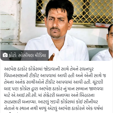
ફોટો: સોસીયલ મીડિયા
અલ્પેશ ઠાકોર કોંગ્રેસમાં જોડાવાની સાથે તેમને રાધનપુર
વિધાનસભાની ટીકીટ આપવામાં આવી હતી અને એની સાથે જ
તેમના અનેક સાથીઓને ટીકીટ આપવામાં આવી હતી. ચૂંટણી
બાદ પણ કોંગ્રેસ દ્વારા અલ્પેશ ઠાકોર નું માન સમ્માન જાળવવા
માટે એ.આઈ.સી.સી. માં સેક્રેટરી બનાવ્યા અને બિહારના
સહપ્રભારી બનાવ્યા. આટલું ઝડપી કોંગ્રેસમાં કોઈ સીનીયર
નેતાને ય સ્થાન નથી મળ્યું એટલું અલ્પેશ ઠાકોરને એક વર્ષમાં