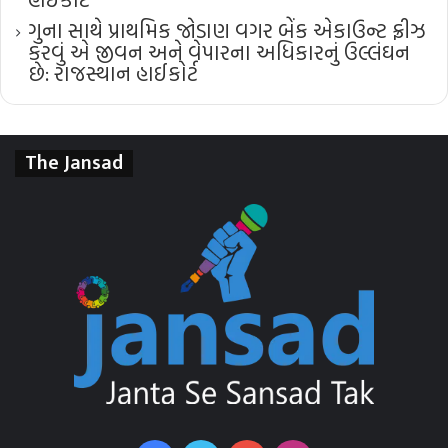
ગુના સાથે પ્રાથમિક જોડાણ વગર બેંક એકાઉન્ટ ફ્રીઝ
કરવું એ જીવન અને વેપારના અધિકારનું ઉલ્લંઘન
છે: રાજસ્થાન હાઈકોર્ટ
The Jansad