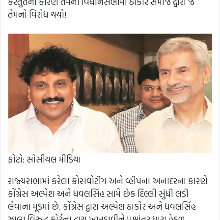
કરતુતના કારણે તેમની વિધાનસભામાં ઠાકોર સમાજ દ્વારા જ
તેમનો વિરોધ થયો!
ફોટો: સોસીયલ મીડિયા
રાજ્યસભામાં કરેલા ક્રોસવોટીંગ અને વ્હીપના અનાદરના કારણે
કોંગ્રેસ અલ્પેશ અને ધવલસિંહ સામે છેક દિલ્લી સુંધી લડી
લેવાના મૂડમાં છે. કોંગ્રેસ દ્વારા અલ્પેશ ઠાકોર અને ધવલસિંહ
ઝાલા વિરુદ્ધ કોર્ટના દ્વારા ખખડાવીને પક્ષાંતર ધારા હેઠળ