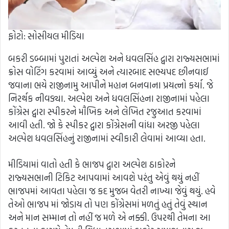
ફોટો: સોસીયલ મીડિયા
બકરી ડબ્બામાં પુરાતાં અલ્પેશ અને ધવલસિંહ દ્વારા રાજ્યસભામાં
ક્રોસ વોટિંગ કરવામાં આવ્યું અને ત્યારબાદ સભ્યપદ છીનવાઈ
જવાના ભયે રાજીનામુ આપીને મહાન બનવાના પ્રયત્નો કર્યા. જે
નિરર્થક નીવડ્યા. અલ્પેશ અને ધવલસિંહના રાજીનામાં પહેલા
કોંગ્રેસ દ્વારા સ્પીકરને મૌખિક અને લેખિત રજુઆત કરવામાં
આવી હતી. જો કે સ્પીકર દ્વારા કોંગ્રેસની વાંધા અરજી પહેલા
અલ્પેશ ધવલસિંહનું રાજીનામાં સ્વીકારી લેવામાં આવ્યા હતા.
મીડિયામાં વાતો હતી કે ભાજપ દ્વારા અલ્પેશ ઠાકોરને
રાજ્યસભાની ટિકિટ આપવામાં આવશે પરંતુ એવું થયું નહીં
ભાજપમાં આવતા પહેલા જ કદ મુજબ વેતરી નાખ્યા જેવું થયું. હવે
તેઓ ભાજપ માં જોડાય તો પણ કોંગ્રેસમાં મળતું હતું તેવું સ્થાન
અને માન સમ્માન તો નહીં જ મળે એ નક્કી. ઉપરથી તેમના આ