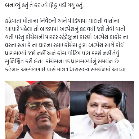
બનાવ્યું હતું તે કદ હવે ફિકુ પડી ગયું હતું.
કહેવાતા પોતાના નિવેદનો અને મીડિયામાં ચાલતી વાતોના
આધારે પહેલા તો ભાજપમાં અલ્પેશનું કદ વધી જશે તેવી વાતો
થતી પરંતુ કોંગ્રેસની માસ્ટર સ્ટ્રેટેજીના કારણે અલ્પેશ ઠાકોર ના
ઘરના રહ્યા કે ના ઘાટના રહ્યા! કોંગ્રેસ દ્વારા અલ્પેશ સાથે કોઈ
ધારાસભ્યો જશે નહીં અને ક્રોસ વોટિંગ પણ કરશે નહીં તેવું
સુનિશ્ચિત કરી લેતા. કોંગ્રેસના 15 ધારાસભ્યોનું સમર્થન છે
કહેનાર અલ્પેશભાઈ પાસે માત્ર 1 ધારાસભ્ય સમર્થનમાં આવ્યા.