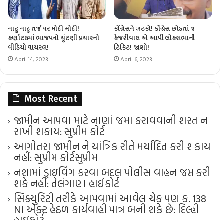
નાટુ નાટુ તર્જ પર મોદી મોદી!
કોંગ્રેસને ઝટકો! કોંગ્રેસ છોડતાં જ
કર્ણાટકમાં ભાજપનો ચૂંટણી પ્રચારનો
કેજરીવાલ એ આપી લોકસભાની
વીડિયો વાયરલ!
ટિકિટ! જાણો!
April 14, 2023
April 6, 2023
Most Recent
જામીન આપવા માટે નાણાં જમા કરાવવાની શરત ન
રાખી શકાય: સુપ્રીમ કોર્ટ
આગોતરા જામીન ને યાંત્રિક રીતે મર્યાદિત કરી શકાય
નહીં: સુપ્રીમ કોર્ટ​સુપ્રીમ
નશામાં ડ્રાઇવિંગ કરવા બદલ પોલીસ વાહન જપ્ત કરી
શકે નહીં: તેલંગાણા હાઈકોર્ટ
સિક્યુરિટી તરીકે આપવામાં આવેલ ચેક પણ ક. 138
NI એક્ટ હેઠળ કાર્યવાહી પાત્ર બની શકે છે: દિલ્હી
હાઇકોર્ટ