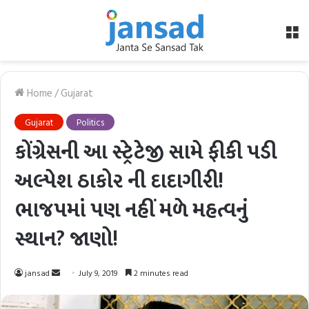
M
Home
/
Gujarat
Gujarat
Politics
કોંગ્રેસની આ સ્ટ્રેટેજી સામે ફીકી પડી
અલ્પેશ ઠાકોર ની દાદાગીરી!
ભાજપમાં પણ નહીં મળે મહત્વનું
સ્થાન? જાણો!
Send
jansad
July 9, 2019
2 minutes read
an
email