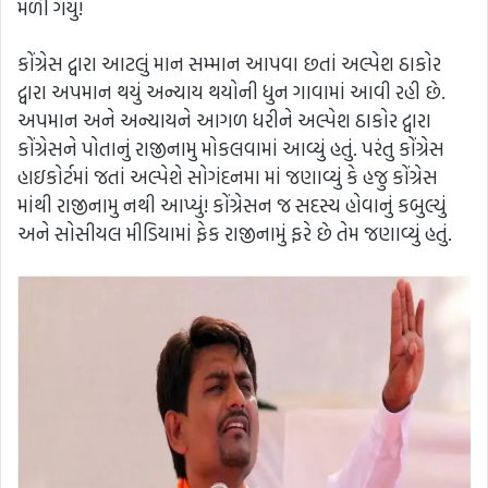
મળી ગયું!
કોંગ્રેસ દ્વારા આટલું માન સમ્માન આપવા છતાં અલ્પેશ ઠાકોર
દ્વારા અપમાન થયું અન્યાય થયોની ધુન ગાવામાં આવી રહી છે.
અપમાન અને અન્યાયને આગળ ધરીને અલ્પેશ ઠાકોર દ્વારા
કોંગ્રેસને પોતાનું રાજીનામુ મોકલવામાં આવ્યું હતું. પરંતુ કોંગ્રેસ
હાઇકોર્ટમાં જતાં અલ્પેશે સોગંદનમા માં જણાવ્યું કે હજુ કોંગ્રેસ
માંથી રાજીનામુ નથી આપ્યું! કોંગ્રેસન જ સદસ્ય હોવાનું કબુલ્યું
અને સોસીયલ મીડિયામાં ફેક રાજીનામું ફરે છે તેમ જણાવ્યું હતું.