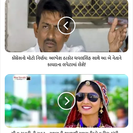
કોંગ્રેસનો મોટો નિર્ણય: અલ્પેશ ઠાકોર ધવલસિંહ સાથે આ બે નેતાને
કાયદાના લપેટામાં લેશે!