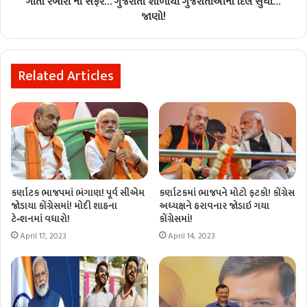
ગીતા રબારી ની સફર… ગુજરાતી શાળાથી ગુજરાતીઓના દિલ સુંધી…
જાણો!
Related Articles
કર્ણાટક ભાજપમાં ભંગાણ! પૂર્વ સીએમ
કર્ણાટકમાં ભાજપને મોટો ફટકો! કોંગ્રેસ
જોડાયા કોંગ્રેસમાં! મોદી શાહના
અધ્યક્ષને હરાવનાર જોડાઇ ગયા
ટેન્શનમાં વધારો!
કોંગ્રેસમાં!
April 17, 2023
April 14, 2023