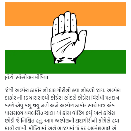
ફોટો: સોસીયલ મીડિયા
જેથી અલ્પેશ ઠાકોર ની દાદાગીરીની હવા નીકળી જાય. અલ્પેશ
ઠાકોર ની 15 ધારાસભ્યો કોંગ્રેસ છોડસે કોંગ્રેસ વિરોધી મતદાન
કરશે એવું કશું થયું નહીં અને અલ્પેશ ઠાકોર સાથે માત્ર એક
ધારાસભ્ય ધવલસિંહ ઝાલા એ ક્રોસ વોટિંગ કર્યું અને કોંગ્રેસ
છોડી જે નિશ્ચિત હતું. આમ અલ્પેશની દાદાગીરીની કોંગ્રેસે હવા
કાઢી નાખી. મીડિયામાં અને ભાજપમાં જે કદ અલ્પેશભાઈ એ