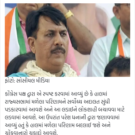
ફોટો: સોસીયલ મીડિયા
કોંગ્રેસ પક્ષ દ્વારા એ સ્પષ્ટ કરવામાં આવ્યું છે કે હાલમાં
રાજ્યસભામાં મળેલા પરિણામને સર્વોચ્ચ અદાલત સુંધી
પડકારવામાં આવશે અને આ લડાઈને લોકશાહી બચાવવા માટે
લડવામાં આવશે. આ ઉપરાંત પરેશ ધનાની દ્વારા જણાવવામાં
આવ્યું હતું કે હાલમાં મળેલા પરિણામ બદલાઈ જશે અને
ચોંકવાનારો ચુકાદો આવશે.