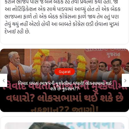
કરીને ભાજપ પાસે જ બંને બેઠક રહે તેવા પ્રયત્નો કર્યા હતા. જો
આ નોટિફિકેશન એક સાથે પાડવામાં આવ્યું હોત તો એક બેઠક
ભાજપના ફાળે તો એક બેઠક કોંગ્રેસના ફાળે જાય તેમ હતું પણ
તેવું થયું નહીં એટલે હોવી આ બાબતે કોંગ્રેસ લડી લેવાના મૂડમાં
દેખાઈ રહી છે.
Gujarat
લોકસભા ચૂંટણી પહેલાં ભાજપમાં ભંગાણ?? 26 માંથી 26ની
પરંપરા તૂટશે?? જાણો!!