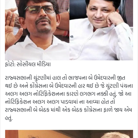
ફોટો: સોસીયલ મીડિયા
રાજ્યસભાની ચુંટણીમાં હાલ તો ભાજપના બે ઉમેદવારની જીત
થઈ છે અને કોંગ્રેસના બે ઉમેદવારની હાર થઈ છે જે ચુંટણી પંચના
અલગ અલગ નોટિફિકેશનના કારણે લગભગ નક્કી હતું. જો આ
નોટિફિકેશન અલગ અલગ પાડવામાં ના આવ્યા હોત તો
રાજ્યસભાની બે બેઠક માંથી એક બેઠક કોંગ્રેસના ફાળે જાય એમ
હતું.