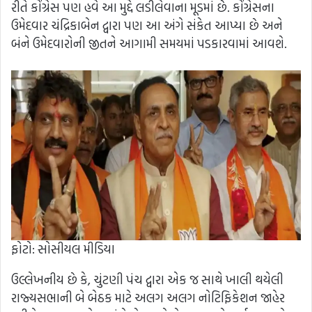
રીતે કોંગ્રેસ પણ હવે આ મુદ્દે લડીલેવાના મૂડમાં છે. કોંગ્રેસના
ઉમેદવાર ચંદ્રિકાબેન દ્વારા પણ આ અંગે સંકેત આપ્યા છે અને
બંને ઉમેદવારોની જીતને આગામી સમયમાં પડકારવામાં આવશે.
ફોટો: સોસીયલ મીડિયા
ઉલ્લેખનીય છે કે, ચુંટણી પંચ દ્વારા એક જ સાથે ખાલી થયેલી
રાજ્યસભાની બે બેઠક માટે અલગ અલગ નોટિફિકેશન જાહેર