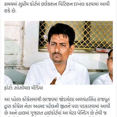
સમયમાં સુપ્રીમ કોર્ટમાં ઇલેક્શન પિટિશન દાખલ કરવામાં આવી
શકે છે.
ફોટો: સોસીયલ મીડિયા
આ પહેલા કોંગ્રેસમાંથી ભાજપમાં જોડાયેલા બળવંતસિંહ રાજપૂત
દ્વારા કોંગ્રેસ નેતા અહમદ પટેલની જીતને પણ પડકારવામાં આવી
છે અને હાલમાં ગુજરાત હાઈકોર્ટમાં આ મેટર પેન્ડિંગ છે તેવી જ