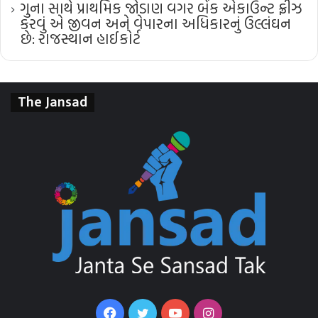
ગુના સાથે પ્રાથમિક જોડાણ વગર બેંક એકાઉન્ટ ફ્રીઝ
કરવું એ જીવન અને વેપારના અધિકારનું ઉલ્લંઘન
છે: રાજસ્થાન હાઈકોર્ટ
The Jansad
Facebook
Twitter
YouTube
Instagram