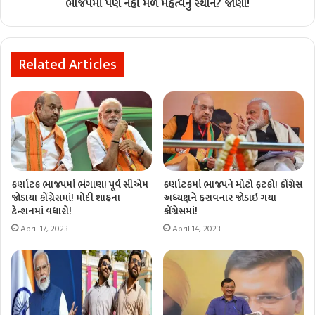
ભાજપમાં પણ નહીં મળે મહત્વનું સ્થાન? જાણો!
Related Articles
કર્ણાટક ભાજપમાં ભંગાણ! પૂર્વ સીએમ
કર્ણાટકમાં ભાજપને મોટો ફટકો! કોંગ્રેસ
જોડાયા કોંગ્રેસમાં! મોદી શાહના
અધ્યક્ષને હરાવનાર જોડાઇ ગયા
ટેન્શનમાં વધારો!
કોંગ્રેસમાં!
April 17, 2023
April 14, 2023