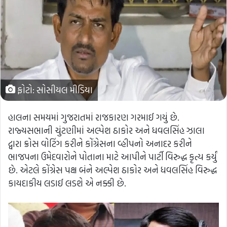
ફોટો: સોસીયલ મીડિયા
હાલના સમયમાં ગુજરાતમાં રાજકારણ ગરમાઈ ગયું છે.
રાજ્યસભાની ચુંટણીમાં અલ્પેશ ઠાકોર અને ધવલસિંહ ઝાલા
દ્વારા ક્રોસ વોટિંગ કરીને કોંગ્રેસના વ્હીપનો અનાદર કરીને
ભાજપના ઉમેદવારોને પોતાના માટે આપીને પાર્ટી વિરુદ્ધ કૃત્ય કર્યું
છે. એટલે કોંગ્રેસ પક્ષ બંને અલ્પેશ ઠાકોર અને ધવલસિંહ વિરુદ્ધ
કાયદાકીય લડાઈ લડશે એ નક્કી છે.