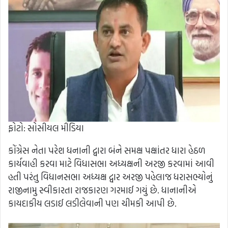
ફોટો: સોસીયલ મીડિયા
કોંગ્રેસ નેતા પરેશ ધનાની દ્વારા બંને સમક્ષ પક્ષાંતર ધારા હેઠળ
કાર્યવાહી કરવા માટે વિધાસભા અધ્યક્ષની અરજી કરવામાં આવી
હતી પરંતુ વિધાનસભા અધ્યક્ષ દ્વાર અરજી પહેલાજ ધરાસભ્યોનું
રાજીનામુ સ્વીકારતા રાજકારણ ગરમાઈ ગયું છે. ધાનાનીએ
કાયદાકીય લડાઈ લડીલેવાની પણ ચીમકી આપી છે.