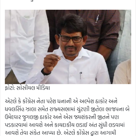
ફોટો: સોસીયલ મીડિયા
એટલે કે કોંગ્રેસ નેતા પરેશ ધનાની એ અલ્પેશ ઠાકોર અને
ધવલસિંહ ઝાલા સમેત રાજ્યસભામાં ચુંટણી જીતેલા ભાજપના બે
ઉમેદવાર જુગલજી ઠાકોર અને એસ જયશંકરની જીતને પણ
પડકારવામાં આવશે અને કાયદાકીય લડાઈ અંત સુંધી લડવામાં
આવશે તેવા સંકેત આપ્યા છે. એટલે કોંગ્રેસ દ્વારા આગામી