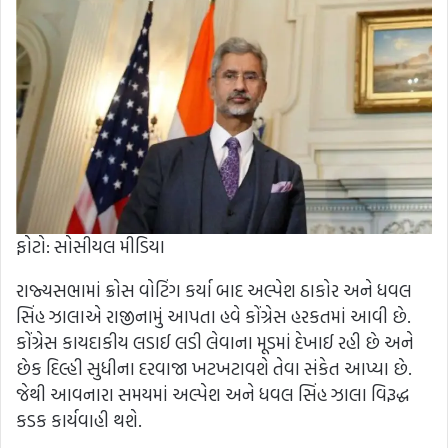
ફોટો: સોસીયલ મીડિયા
રાજ્યસભામાં ક્રોસ વોટિંગ કર્યા બાદ અલ્પેશ ઠાકોર અને ધવલ
સિંહ ઝાલાએ રાજીનામું આપતા હવે કોંગ્રેસ હરકતમાં આવી છે.
કોંગ્રેસ કાયદાકીય લડાઈ લડી લેવાના મૂડમાં દેખાઈ રહી છે અને
છેક દિલ્હી સુધીના દરવાજા ખટખટાવશે તેવા સંકેત આપ્યા છે.
જેથી આવનારા સમયમાં અલ્પેશ અને ધવલ સિંહ ઝાલા વિરૂદ્ધ
કડક કાર્યવાહી થશે.