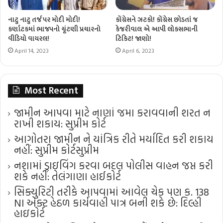
નાટુ નાટુ તર્જ પર મોદી મોદી!
કોંગ્રેસને ઝટકો! કોંગ્રેસ છોડતાં જ
કર્ણાટકમાં ભાજપનો ચૂંટણી પ્રચારનો
કેજરીવાલ એ આપી લોકસભાની
વીડિયો વાયરલ!
ટિકિટ! જાણો!
April 14, 2023
April 6, 2023
Most Recent
જામીન આપવા માટે નાણાં જમા કરાવવાની શરત ન
રાખી શકાય: સુપ્રીમ કોર્ટ
આગોતરા જામીન ને યાંત્રિક રીતે મર્યાદિત કરી શકાય
નહીં: સુપ્રીમ કોર્ટ​સુપ્રીમ
નશામાં ડ્રાઇવિંગ કરવા બદલ પોલીસ વાહન જપ્ત કરી
શકે નહીં: તેલંગાણા હાઈકોર્ટ
સિક્યુરિટી તરીકે આપવામાં આવેલ ચેક પણ ક. 138
NI એક્ટ હેઠળ કાર્યવાહી પાત્ર બની શકે છે: દિલ્હી
હાઇકોર્ટ