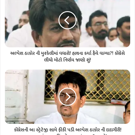
અલ્પેશ ઠાકોર ની મુશ્કેલીમાં વધારો! હાથના કર્યા હૈયે વાગ્યા?! કોંગ્રેસે
લીધો મોટો નિર્ણય જાણો શું!
કોંગ્રેસની આ સ્ટ્રેટેજી સામે ફીકી પડી અલ્પેશ ઠાકોર ની દાદાગીરી!