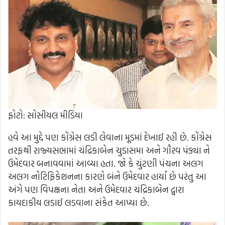
ફોટો: સોસીયલ મીડિયા
હવે આ મુદ્દે પણ કોંગ્રેસ લડી લેવાના મૂડમાં દેખાઈ રહી છે. કોંગ્રેસ
તરફથી રાજ્યસભામાં ચંદ્રિકાબેન ચુડાસમા અને ગૌરવ પંડ્યા ને
ઉમેદવાર બનાવવામાં આવ્યા હતા. જો કે ચુંટણી પંચના અલગ
અલગ નોટિફિકેશનના કારણે બંને ઉમેદવાર હાર્યા છે પરંતુ આ
અંગે પણ વિપક્ષના નેતા અને ઉમેદવાર ચંદ્રિકાબેન દ્વારા
કાયદાકીય લડાઈ લડવાના સંકેત આપ્યા છે.