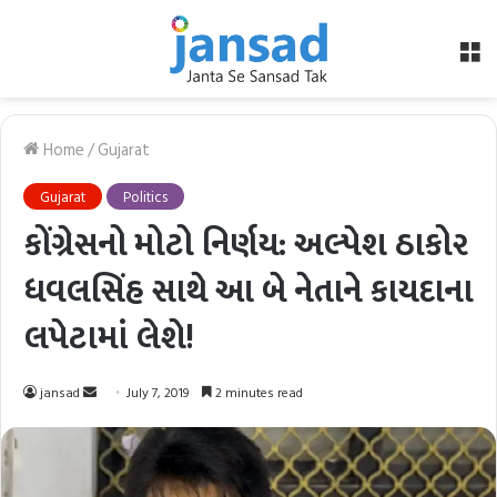
M
Home
/
Gujarat
Gujarat
Politics
કોંગ્રેસનો મોટો નિર્ણય: અલ્પેશ ઠાકોર
ધવલસિંહ સાથે આ બે નેતાને કાયદાના
લપેટામાં લેશે!
Send
jansad
July 7, 2019
2 minutes read
an
email