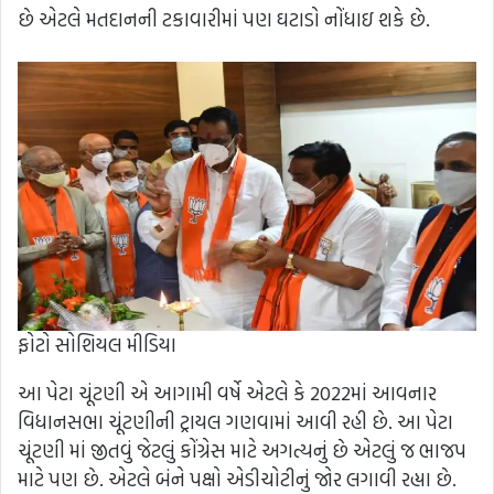
છે એટલે મતદાનની ટકાવારીમાં પણ ઘટાડો નોંધાઇ શકે છે.
ફોટો સોશિયલ મીડિયા
આ પેટા ચૂંટણી એ આગામી વર્ષે એટલે કે 2022માં આવનાર
વિધાનસભા ચૂંટણીની ટ્રાયલ ગણવામાં આવી રહી છે. આ પેટા
ચૂંટણી માં જીતવું જેટલું કોંગ્રેસ માટે અગત્યનું છે એટલું જ ભાજપ
માટે પણ છે. એટલે બંને પક્ષો એડીચોટીનું જોર લગાવી રહ્યા છે.