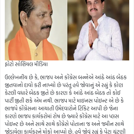
ફોટો સોશિયલ મીડિયા
ઉલ્લેખનીય છે કે, ભાજપ અને કોંગ્રેસ બન્નેએ આંઠે આંઠ બેઠક
જીતવાનો દાવો કરી નાખ્યો છે પરંતુ હવે જોવાનું એ રહ્યું કે કોણ
કેટલી વધારે બેઠક જીતે છે કારણ કે આંઠે આંઠ બેઠક તો કોઈ
પાર્ટી જીતી શકે એમ નથી. ભાજપ માટે માઇનસ પોઇન્ટ એ છે કે
ભાજપે કોંગ્રેસના આયાતી ઉમેદવારોને ટિકિટ આપી છે જેના
કારણે ભાજપ કાર્યકરોમાં રોષ છે જ્યારે કોંગ્રેસ માટે આ પ્લસ
પોઇન્ટ છે અને સાથે સાથે કોંગ્રેસે પોતાના જ અને જમીન સાથે
જોડાયેલા કાર્યકરને મોકો આપ્યો છે. હવે જોવું રહ્યું કે પેટા ચૂંટણી