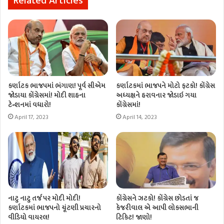
Related Articles
કર્ણાટક ભાજપમાં ભંગાણ! પૂર્વ સીએમ
કર્ણાટકમાં ભાજપને મોટો ફટકો! કોંગ્રેસ
જોડાયા કોંગ્રેસમાં! મોદી શાહના
અધ્યક્ષને હરાવનાર જોડાઇ ગયા
ટેન્શનમાં વધારો!
કોંગ્રેસમાં!
April 17, 2023
April 14, 2023
નાટુ નાટુ તર્જ પર મોદી મોદી!
કોંગ્રેસને ઝટકો! કોંગ્રેસ છોડતાં જ
કર્ણાટકમાં ભાજપનો ચૂંટણી પ્રચારનો
કેજરીવાલ એ આપી લોકસભાની
વીડિયો વાયરલ!
ટિકિટ! જાણો!