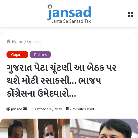
M
Home
/
Gujarat
Gujarat
Politics
ગુજરાત પેટા ચૂંટણી આ બેઠક પર
થશે મોટી રસાકસી… ભાજપ
કોંગ્રેસના ઉમેદવારો…
Send
jansad
October 18, 2020
2 minutes read
an
email