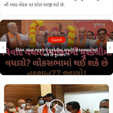
ની આંઠ બેઠક પર કોણ બાજી મારે છે.
Gujarat
વિવાદ વધતાં ભાજપની મુશ્કેલીમાં વધારો! લોકસભામાં થઈ
શકે છે નુકશાન??