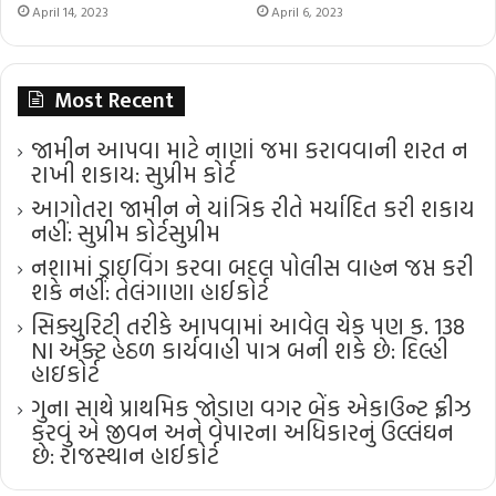
April 14, 2023
April 6, 2023
Most Recent
જામીન આપવા માટે નાણાં જમા કરાવવાની શરત ન
રાખી શકાય: સુપ્રીમ કોર્ટ
આગોતરા જામીન ને યાંત્રિક રીતે મર્યાદિત કરી શકાય
નહીં: સુપ્રીમ કોર્ટ​સુપ્રીમ
નશામાં ડ્રાઇવિંગ કરવા બદલ પોલીસ વાહન જપ્ત કરી
શકે નહીં: તેલંગાણા હાઈકોર્ટ
સિક્યુરિટી તરીકે આપવામાં આવેલ ચેક પણ ક. 138
NI એક્ટ હેઠળ કાર્યવાહી પાત્ર બની શકે છે: દિલ્હી
હાઇકોર્ટ
ગુના સાથે પ્રાથમિક જોડાણ વગર બેંક એકાઉન્ટ ફ્રીઝ
કરવું એ જીવન અને વેપારના અધિકારનું ઉલ્લંઘન
છે: રાજસ્થાન હાઈકોર્ટ