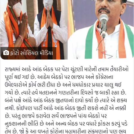
ફોટો સોશિયલ મીડિયા
રાજ્યમાં આઠે આંઠ બેઠક પર પેટા ચૂંટણી માટેની તમામ તૈયારીઓ
પૂર્ણ થઈ ગઈ છે. આઠેય બેઠકો પર ભાજપ અને કોંગ્રેસના
ઉમેદવારોએ ફોર્મ ભરી દીધા છે અને ધમધોકાર પ્રચાર ચાલુ થઈ
ગયો છે. ત્યારે હવે મતદાનને ગણતરીના દિવસો જ બાકી રહ્યા છે.
બંને પક્ષે આંઠે આંઠ બેઠક જીતવાનો દાવો કર્યો છે ત્યારે એ શક્ય
નથી. કોઈપણ પાર્ટી આંઠે આંઠ બેઠક જીતી શકશે નહીં એ નક્કી
છે. પરંતુ ભાજપે કરાવેલ સર્વે ભાજપને પાંચ બેઠકો પર
નુકશાનની ભીતિ છે અને અન્ય બેઠક પર વધારે ફોકસ કરવું પડે
તેમ છે. જો કે આ વખતે કોરોના મહામારીના સંક્રમણનો પણ ભય