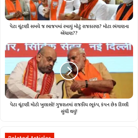
પેટા ચૂંટણી સમયે જ ભાજપમાં રમાયું મોટું રાજકારણ? મોટા ભંગાણના
એંધાણ??
પેટા ચૂંટણી મોટો ખુલાસો! ગુજરાતમાં રાજકીય ભૂકંપ, કંપન છેક દિલ્લી
સુંધી થયું!