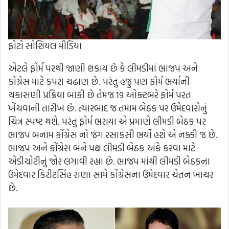
ફોટો સોશિયલ મીડિયા
એટલે ફોર્મ પરથી જાણી શકાય છે કે લીમડીમાં ભાજપ અને
કોંગ્રેસ માટે કપરા ચઢાણ છે. પરંતુ હજુ પણ ફોર્મ ભર્યાની
ચકાસણી પ્રક્રિયા બાકી છે તેમજ 19 ઓક્ટબરે ફોર્મ પરત
ખેંચવાની તારીખ છે. ત્યારબાદ જ તમામ બેઠક પર ઉમેદવારોનું
ચિત્ર સ્પષ્ટ થશે. પરંતુ ફોર્મ ભરાયા એ પ્રમાણે લીમડી બેઠક પર
ભાજપ બનામ કોંગ્રેસ નો જંગ રસાકસી ભર્યો હશે એ નક્કી જ છે.
ભાજપ અને કોંગ્રેસ બંને પક્ષ લીમડી બેઠક અંકે કરવા માટે
એડીચોટીનું જોર લગાવી રહ્યા છે. ભાજપ માંથી લીમડી બેઠકના
ઉમેદવાર કિરીટસિંહ રાણા સામે કોંગ્રેસના ઉમેદવાર ચેતન ખાચર
છે.