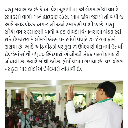
પરંતુ સવાલ એ છે કે આ પેટા ચૂંટણી માં કઈ બેઠક સૌથી વધારે
રસાકસી વાળી અને હાઇફાઈ રહેશે. આમ જોવા જઈએ તો બધી જ
આંઠે આંઠ બેઠક અગત્યની અને રસાકસી વાળી જ છે. પરંતુ
સૌથી વધારે રસાકસી વાળી બેઠક લીમડી વિધાનસભા બેઠક રહી
શકે છે કારણ કે લીમડી બેઠક પર સૌથી વધારે 20 જેટલા ફોર્મ
ભરાયા છે. આંઠે આંઠ બેઠકો પર કુલ 71 ઉમેદવારો મેદાનમાં ઉતર્યા
છે. જેમાં સૌથી વધુ 20 ઉમેદવારો એ લીમડી બેઠક પરથી દાવેદારી
નોંધાવી છે. જ્યારે સૌથી ઓછા ફોર્મ ડાંગમાં ભરાયા છે. ડાંગ બેઠક
પર કુલ ચાર લોકોએ ઉમેદવારી નોંધાવી છે.