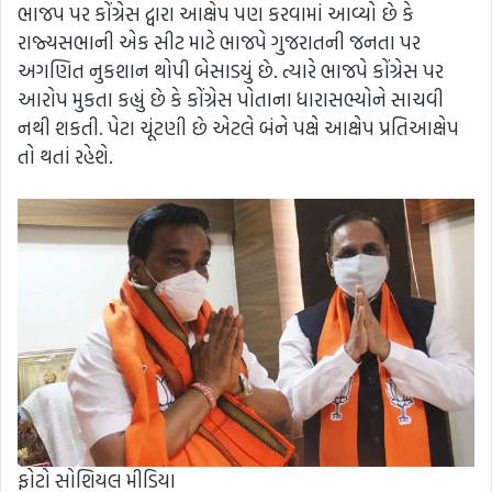
ભાજપ પર કોંગ્રેસ દ્વારા આક્ષેપ પણ કરવામાં આવ્યો છે કે
રાજ્યસભાની એક સીટ માટે ભાજપે ગુજરાતની જનતા પર
અગણિત નુકશાન થોપી બેસાડયું છે. ત્યારે ભાજપે કોંગ્રેસ પર
આરોપ મુકતા કહ્યું છે કે કોંગ્રેસ પોતાના ધારાસભ્યોને સાચવી
નથી શકતી. પેટા ચૂંટણી છે એટલે બંને પક્ષે આક્ષેપ પ્રતિઆક્ષેપ
તો થતાં રહેશે.
ફોટો સોશિયલ મીડિયા