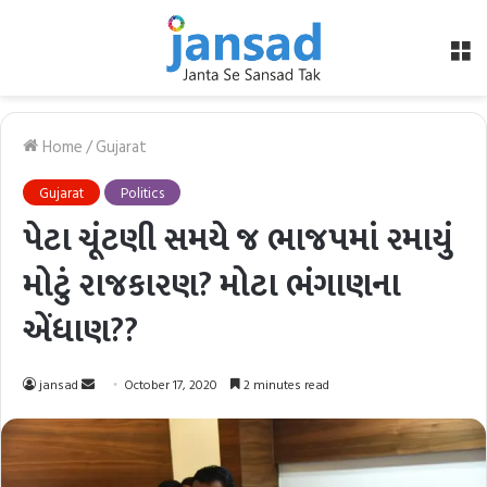
M
Home
/
Gujarat
Gujarat
Politics
પેટા ચૂંટણી સમયે જ ભાજપમાં રમાયું
મોટું રાજકારણ? મોટા ભંગાણના
એંધાણ??
Send
jansad
October 17, 2020
2 minutes read
an
email