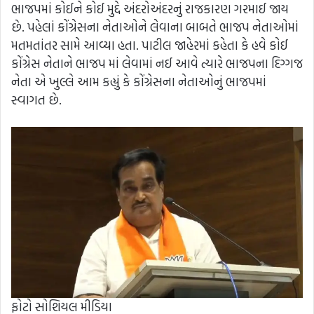
ભાજપમાં કોઈને કોઈ મુદ્દે અંદરોઅંદરનું રાજકારણ ગરમાઈ જાય
છે. પહેલાં કોંગ્રેસના નેતાઓને લેવાના બાબતે ભાજપ નેતાઓમાં
મતમતાંતર સામે આવ્યા હતા. પાટીલ જાહેરમાં કહેતા કે હવે કોઈ
કોંગ્રેસ નેતાને ભાજપ માં લેવામાં નઈ આવે ત્યારે ભાજપના દિગ્ગજ
નેતા એ ખુલ્લે આમ કહ્યું કે કોંગ્રેસના નેતાઓનું ભાજપમાં
સ્વાગત છે.
ફોટો સોશિયલ મીડિયા