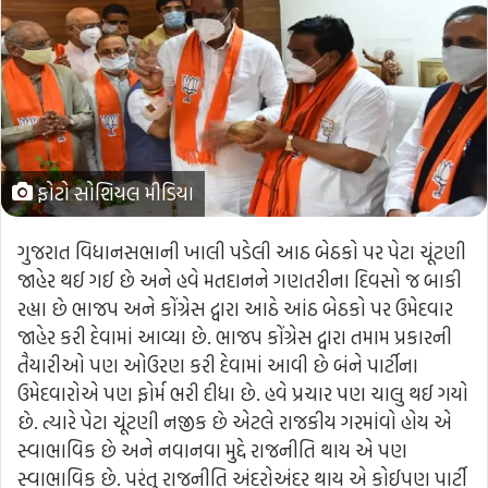
ફોટો સોશિયલ મીડિયા
ગુજરાત વિધાનસભાની ખાલી પડેલી આઠ બેઠકો પર પેટા ચૂંટણી
જાહેર થઈ ગઈ છે અને હવે મતદાનને ગણતરીના દિવસો જ બાકી
રહ્યા છે ભાજપ અને કોંગ્રેસ દ્વારા આઠે આંઠ બેઠકો પર ઉમેદવાર
જાહેર કરી દેવામાં આવ્યા છે. ભાજપ કોંગ્રેસ દ્વારા તમામ પ્રકારની
તૈયારીઓ પણ ઓઉરણ કરી દેવામાં આવી છે બંને પાર્ટીના
ઉમેદવારોએ પણ ફોર્મ ભરી દીધા છે. હવે પ્રચાર પણ ચાલુ થઈ ગયો
છે. ત્યારે પેટા ચૂંટણી નજીક છે એટલે રાજકીય ગરમાંવો હોય એ
સ્વાભાવિક છે અને નવાનવા મુદ્દે રાજનીતિ થાય એ પણ
સ્વાભાવિક છે. પરંતુ રાજનીતિ અંદરોઅંદર થાય એ કોઈપણ પાર્ટી