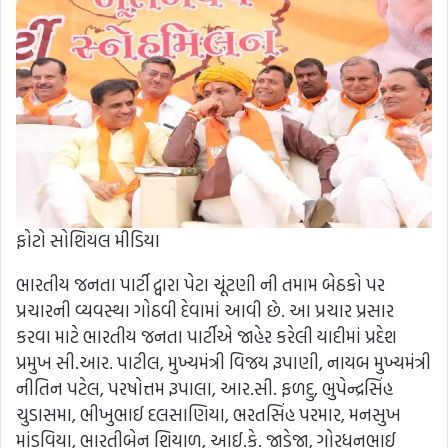
ફોટો સોશિયલ મીડિયા
ભારતીય જનતા પાર્ટી દ્વારા પેટા ચૂંટણી ની તમામ બેઠકો પર
પ્રચારની વ્યવસ્થા ગોઠવી દેવામાં આવી છે. આ પ્રચાર પ્રસાર
કરવા માટે ભારતીય જનતા પાર્ટીએ જાહેર કરેલી યાદીમાં પ્રદેશ
પ્રમુખ સી.આર. પાટીલ, મુખ્યમંત્રી વિજય રૂપાણી, નાયબ મુખ્યમંત્રી
નીતિન પટેલ, પરષોત્તમ રૂપાલા, આર.સી. ફળદુ, ભુપેન્દ્રસિંહ
ચુડાસમા, ભીખુભાઈ દલસાણિયા, ભરતસિંહ પરમાર, મનસુખ
માંડવિયા, ભારતીબેન શિયાળ, આઈ.કે. જાડેજા, ગોરધનભાઈ