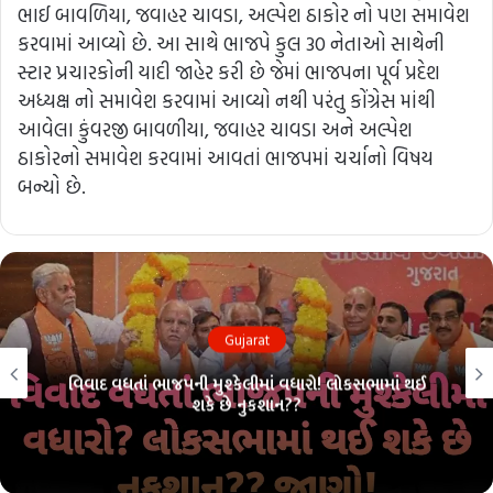
ભાઈ બાવળિયા, જવાહર ચાવડા, અલ્પેશ ઠાકોર નો પણ સમાવેશ
કરવામાં આવ્યો છે. આ સાથે ભાજપે કુલ 30 નેતાઓ સાથેની
સ્ટાર પ્રચારકોની યાદી જાહેર કરી છે જેમાં ભાજપના પૂર્વ પ્રદેશ
અધ્યક્ષ નો સમાવેશ કરવામાં આવ્યો નથી પરંતુ કોંગ્રેસ માંથી
આવેલા કુંવરજી બાવળીયા, જવાહર ચાવડા અને અલ્પેશ
ઠાકોરનો સમાવેશ કરવામાં આવતાં ભાજપમાં ચર્ચાનો વિષય
બન્યો છે.
Gujarat
વિવાદ વધતાં ભાજપની મુશ્કેલીમાં વધારો! લોકસભામાં થઈ
શકે છે નુકશાન??