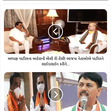
અધ્યક્ષ પાટીલના આદેશની ઐસી કી તૈસી! ભાજપા નેતાઓએ પાટીલને
સાઈડલાઈન કરીને…