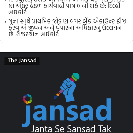
NI એક્ટ હેઠળ કાર્યવાહી પાત્ર બની શકે છે: દિલ્હી
હાઇકોર્ટ
ગુના સાથે પ્રાથમિક જોડાણ વગર બેંક એકાઉન્ટ ફ્રીઝ
કરવું એ જીવન અને વેપારના અધિકારનું ઉલ્લંઘન
છે: રાજસ્થાન હાઈકોર્ટ
The Jansad