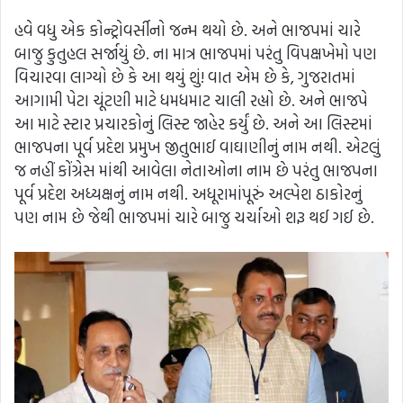
હવે વધુ એક કોન્ટ્રોવર્સીનો જન્મ થયો છે. અને ભાજપમાં ચારે
બાજુ કુતુહલ સર્જાયું છે. ના માત્ર ભાજપમાં પરંતુ વિપક્ષખેમો પણ
વિચારવા લાગ્યો છે કે આ થયું શું! વાત એમ છે કે, ગુજરાતમાં
આગામી પેટા ચૂંટણી માટે ધમધમાટ ચાલી રહ્યો છે. અને ભાજપે
આ માટે સ્ટાર પ્રચારકોનું લિસ્ટ જાહેર કર્યું છે. અને આ લિસ્ટમાં
ભાજપના પૂર્વ પ્રદેશ પ્રમુખ જીતુભાઈ વાઘાણીનું નામ નથી. એટલું
જ નહીં કોંગ્રેસ માંથી આવેલા નેતાઓના નામ છે પરંતુ ભાજપના
પૂર્વ પ્રદેશ અધ્યક્ષનું નામ નથી. અધૂરામાંપૂરું અલ્પેશ ઠાકોરનું
પણ નામ છે જેથી ભાજપમાં ચારે બાજુ ચર્ચાઓ શરૂ થઈ ગઈ છે.