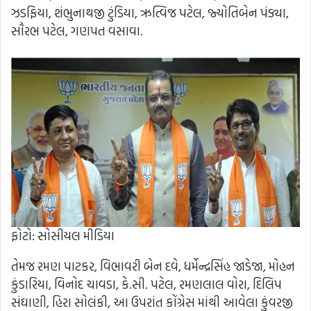
ઝડફિયા, શંભુનાથજી ટુંડિયા, ઋત્વિજ પટેલ, જ્યોતિબેન પંડ્યા,
સૌરભ પટેલ, ગણપત વસાવા.
ફોટો: સોસીયલ મીડિયા
તેમજ રમણ પાટકર, વિભાવરી બેન દવે, ધર્મેન્દ્રસિંહ જાડેજા, મોહન
કુંડારિયા, વિનોદ ચાવડા, કે.સી. પટેલ, રમણલાલ વોરા, દિલિપ
સંઘાણી, હિરા સોલંકી, આ ઉપરાંત કોંગ્રેસ માંથી આવેલા કુંવરજી