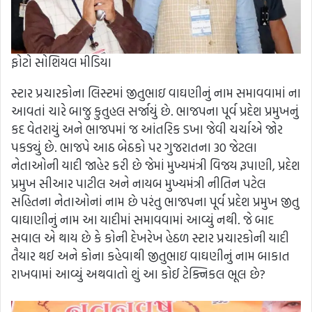
ફોટો સોશિયલ મીડિયા
સ્ટાર પ્રચારકોના લિસ્ટમાં જીતુભાઇ વાઘણીનું નામ સમાવવામાં ના
આવતાં ચારે બાજુ કુતુહલ સર્જાયું છે. ભાજપના પૂર્વ પ્રદેશ પ્રમુખનું
કદ વેતરાયું અને ભાજપમાં જ આંતરિક ડખા જેવી ચર્ચાએ જોર
પકડ્યું છે. ભાજપે આઠ બેઠકો પર ગુજરાતના 30 જેટલા
નેતાઓની યાદી જાહેર કરી છે જેમાં મુખ્યમંત્રી વિજય રૂપાણી, પ્રદેશ
પ્રમુખ સીઆર પાટીલ અને નાયબ મુખ્યમંત્રી નીતિન પટેલ
સહિતના નેતાઓનાં નામ છે પરંતુ ભાજપના પૂર્વ પ્રદેશ પ્રમુખ જીતુ
વાઘાણીનું નામ આ યાદીમાં સમાવવામાં આવ્યું નથી. જે બાદ
સવાલ એ થાય છે કે કોની દેખરેખ હેઠળ સ્ટાર પ્રચારકોની યાદી
તૈયાર થઈ અને કોના કહેવાથી જીતુભાઇ વાઘણીનું નામ બાકાત
રાખવામાં આવ્યું અથવાતો શું આ કોઈ ટેક્નિકલ ભૂલ છે?