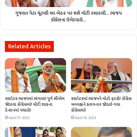
ગુજરાત પેટા ચૂંટણી આ બેઠક પર થશે મોટી રસાકસી… ભાજપ
કોંગ્રેસના ઉમેદવારો…
Related Articles
કર્ણાટક ભાજપમાં ભંગાણ! પૂર્વ સીએમ
કર્ણાટકમાં ભાજપને મોટો ફટકો! કોંગ્રેસ
જોડાયા કોંગ્રેસમાં! મોદી શાહના
અધ્યક્ષને હરાવનાર જોડાઇ ગયા
ટેન્શનમાં વધારો!
કોંગ્રેસમાં!
April 17, 2023
April 14, 2023