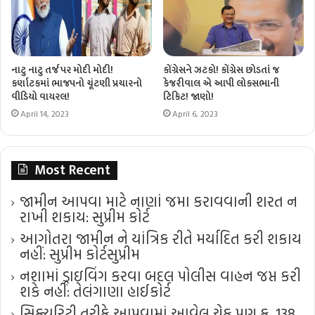
નાટુ નાટુ તર્જ પર મોદી મોદી!
કોંગ્રેસને ઝટકો! કોંગ્રેસ છોડતાં જ
કર્ણાટકમાં ભાજપનો ચૂંટણી પ્રચારનો
કેજરીવાલ એ આપી લોકસભાની
વીડિયો વાયરલ!
ટિકિટ! જાણો!
April 14, 2023
April 6, 2023
Most Recent
જામીન આપવા માટે નાણાં જમા કરાવવાની શરત ન
રાખી શકાય: સુપ્રીમ કોર્ટ
આગોતરા જામીન ને યાંત્રિક રીતે મર્યાદિત કરી શકાય
નહીં: સુપ્રીમ કોર્ટ​સુપ્રીમ
નશામાં ડ્રાઇવિંગ કરવા બદલ પોલીસ વાહન જપ્ત કરી
શકે નહીં: તેલંગાણા હાઈકોર્ટ
સિક્યુરિટી તરીકે આપવામાં આવેલ ચેક પણ ક. 138