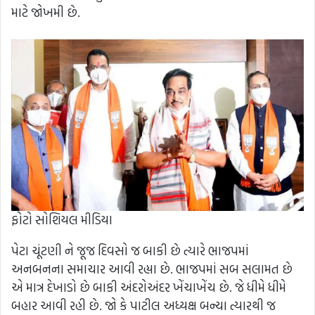
માટે જોખમી છે.
ફોટો સોશિયલ મીડિયા
પેટા ચૂંટણી ને જૂજ દિવસો જ બાકી છે ત્યારે ભાજપમાં
અનબનના સમાચાર આવી રહ્યા છે. ભાજપમાં સબ સલામત છે
એ માત્ર દેખાડો છે બાકી અંદરોઅંદર ખેંચાખેંચ છે. જે ધીમે ધીમે
બહાર આવી રહી છે. જો કે પાટીલ અધ્યક્ષ બન્યા ત્યારથી જ