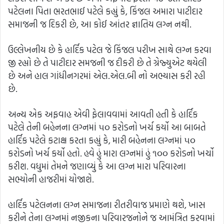
પટેલના પિતા ભરતભાઈ પટેલે કહ્યું કે, કિંજલ અમારા પાટીદાર
સમાજની જ દિકરી છે, આ કોઈ આંતર જ્ઞાતિય લગ્ન નથી.
ઉલ્લેખનીય છે કે હાર્દિક પટેલ જે કિંજલ પરીખ સાથે લગ્ન કરવા
જી રહ્યો છે તે પાટીદાર સમજની જ દીકરી છે તે ગ્રેજ્યુએટ થયેલી
છે અને હાલ ગાંધીનગરમાં એલ.એલ.બી નો અભ્યાસ કરી રહી
છે.
અન્ય એક અફવાહ એવી ફેલાવવામાં આવતી હતી કે હાર્દિક
પટેલે તેની બહેનના લગ્નમાં ૫૦ કરોડનો ખર્ચ કર્યો આ બાબતે
હાર્દિક પટેલે કટાક્ષ કરતા કહ્યું કે, મારી બહેનના લગ્નમાં ૫૦
કરોડનો ખર્ચ કર્યો હતો. હવે હું મારા લગ્નમાં હું ૧૦૦ કરોડનો ખર્ચો
કરીશ. વધુમાં તેમને જણાવ્યું કે આ લગ્ન મારા પરિવારના
સભ્યોની હાજરીમાં યોજાશે.
હાર્દિક પટેલનના લગ્ન સમાજના રીતરીવાજ પ્રમાણે થશે, ખાસ
કરીને તેના લગ્નમાં નજીકના પરિવારજનોને જ આમંત્રિત કરવામાં