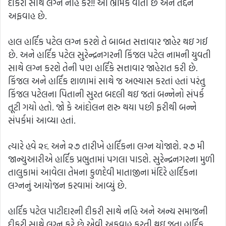
દીકરી સાથે લગ્ન નહિ કરે!! આ ભ્રામક વાતો છે અને તદ્દન
અફવાહ છે.
હાલ હાર્દિક પટેલ લગ્ન કરશે તે બાબત સત્તાવાર જાહેર થઇ ગઈ
છે. અને હાર્દિક પટેલ સુરેન્દ્રનગરની કિંજલ પટેલ નામની યુવતી
સાથે લગ્ન કરશે તેની પણ હાર્દિકે સત્તાવાર જાહેરાત કરી છે.
કિંજલ અને હાર્દિક શાળામાં સાથે જ અભ્યાસ કરતાં હતાં પરંતુ
કિંજલ પટેલના પિતાની સુરત બદલી થઇ જતાં બન્નેનો સંપર્ક
તૂટી ગયો હતો. જો કે આંદોલન શરુ થયા પછી ફરીથી બન્ને
સંપર્કમાં આવ્યા હતાં.
ત્યારે હવે ૨૬ અને ૨૭ તારીખે હાર્દિકના લગ્ન યોજાશે. ૨૭ મી
જાન્યુઆરીએ હાર્દિક પ્રભુતામાં પગલા પાડશે. સુરેન્દ્રનગરના મુળી
તાલુકામાં આવેલા તેમના કુળદેવી માતાજીના મંદિરે હાર્દિકના
લગ્નનું આયોજન કરવામાં આવ્યું છે.
હાર્દિક પટેલ પાટીદારની દીકરી સાથે નહિ અને અન્ય સમાજની
દીકરી સાથે લગ્ન કરે છે એવી અફવાહ ફરતી થઇ જતા હાર્દિક