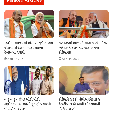
કર્ણાટક ભાજપમાં ભંગાણ! પૂર્વ સીએમ
કર્ણાટકમાં ભાજપને મોટો ફટકો! કોંગ્રેસ
જોડાયા કોંગ્રેસમાં! મોદી શાહના
અધ્યક્ષને હરાવનાર જોડાઇ ગયા
ટેન્શનમાં વધારો!
કોંગ્રેસમાં!
April 17, 2023
April 14, 2023
નાટુ નાટુ તર્જ પર મોદી મોદી!
કોંગ્રેસને ઝટકો! કોંગ્રેસ છોડતાં જ
કર્ણાટકમાં ભાજપનો ચૂંટણી પ્રચારનો
કેજરીવાલ એ આપી લોકસભાની
વીડિયો વાયરલ!
ટિકિટ! જાણો!