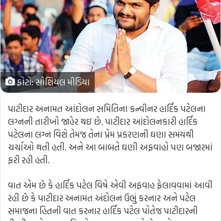
ફોટો: સોશિયલ મીડિયા
પાટીદાર અનામત આંદોલન સમિતિના કન્વીનર હાર્દિક પટેલના
લગ્નની તારીખો જાહેર થઇ છે. પાટીદાર આંદોલનકારી હાર્દિક
પટેલના લગ્ન વિશે તેમજ તેના પ્રેમ પ્રકરણની ઘણા સમયથી
ચર્ચાઓ થતી હતી. અને આ બાબતે ઘણી અફવાહો પણ બજારમાં
ફરી રહી હતી.
વાત એમ છે કે હાર્દિક પટેલ વિષે એવી અફવાહ ફેલાવવામાં આવી
રહી છે કે પાટીદાર અનામત અંદોલન ઉભું કરનાર અને પટેલ
સમાજના હિતની વાત કરનાર હાર્દિક પટેલ પોતેજ પાટીદારની