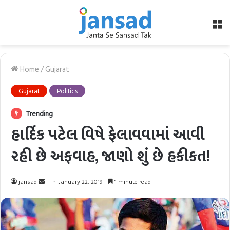
M
Home
/
Gujarat
Gujarat
Politics
Trending
હાર્દિક પટેલ વિષે ફેલાવવામાં આવી
રહી છે અફવાહ, જાણો શું છે હકીકત!
Send
jansad
January 22, 2019
1 minute read
an
email