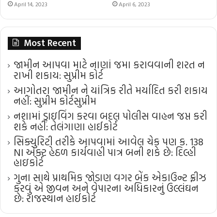
April 14, 2023
April 6, 2023
Most Recent
જામીન આપવા માટે નાણાં જમા કરાવવાની શરત ન
રાખી શકાય: સુપ્રીમ કોર્ટ
આગોતરા જામીન ને યાંત્રિક રીતે મર્યાદિત કરી શકાય
નહીં: સુપ્રીમ કોર્ટ​સુપ્રીમ
નશામાં ડ્રાઇવિંગ કરવા બદલ પોલીસ વાહન જપ્ત કરી
શકે નહીં: તેલંગાણા હાઈકોર્ટ
સિક્યુરિટી તરીકે આપવામાં આવેલ ચેક પણ ક. 138
NI એક્ટ હેઠળ કાર્યવાહી પાત્ર બની શકે છે: દિલ્હી
હાઇકોર્ટ
ગુના સાથે પ્રાથમિક જોડાણ વગર બેંક એકાઉન્ટ ફ્રીઝ
કરવું એ જીવન અને વેપારના અધિકારનું ઉલ્લંઘન
છે: રાજસ્થાન હાઈકોર્ટ