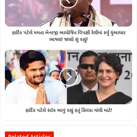
હાર્દિક પટેલે મમતા બેનરજી આયોજિત વિપક્ષી રેલીમાં કર્યું ધુંઆધાર
ભાષણ! જાણો શું કહ્યું!
હાર્દિક પટેલે કંઇક આવું કહ્યું હતું પ્રિયંકા ગાંધી માટે!
Related Articles