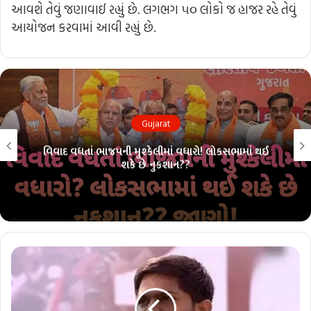
આવશે તેવું જણાવાઈ રહ્યું છે. લગભગ ૫૦ લોકો જ હાજર રહે તેવું
આયોજન કરવામાં આવી રહ્યું છે.
Gujarat
વિવાદ વધતાં ભાજપની મુશ્કેલીમાં વધારો! લોકસભામાં થઈ
શકે છે નુકશાન??