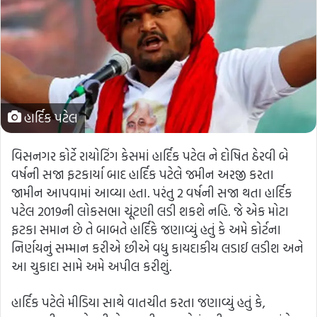
હાર્દિક પટેલ
વિસનગર કોર્ટે રાયોટિંગ કેસમાં હાર્દિક પટેલ ને દોષિત ઠેરવી બે
વર્ષની સજા ફટકાર્યા બાદ હાર્દિક પટેલે જમીન અરજી કરતા
જામીન આપવામાં આવ્યા હતા. પરંતુ 2 વર્ષની સજા થતા હાર્દિક
પટેલ 2019ની લોકસભા ચૂંટણી લડી શકશે નહિ. જે એક મોટા
ફટકા સમાન છે તે બાબતે હાર્દિકે જણાવ્યું હતું કે અમે કોર્ટના
નિર્ણયનું સમ્માન કરીએ છીએ વધુ કાયદાકીય લડાઈ લડીશ અને
આ ચુકાદા સામે અમે અપીલ કરીશું.
હાર્દિક પટેલે મીડિયા સાથે વાતચીત કરતા જણાવ્યું હતું કે,