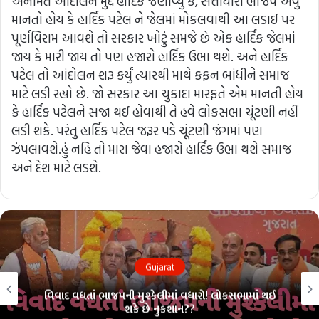
અનામત આંદોલન મુદ્દે હાર્દિકે જણાવ્યું કે, સત્તાધારી ભાજપ એવું
માનતો હોય કે હાર્દિક પટેલ ને જેલમાં મોકલવાથી આ લડાઈ પર
પૂર્ણવિરામ આવશે તો સરકાર ખોટું સમજે છે એક હાર્દિક જેલમાં
જાય કે મારી જાય તો પણ હજારો હાર્દિક ઉભા થશે. અને હાર્દિક
પટેલ તો આંદોલન શરૂ કર્યું ત્યારથી માથે કફન બાંધીને સમાજ
માટે લડી રહ્યો છે. જો સરકાર આ ચુકાદા મારફતે એમ માનતી હોય
કે હાર્દિક પટેલને સજા થઈ હોવાથી તે હવે લોકસભા ચૂંટણી નહીં
લડી શકે. પરંતુ હાર્દિક પટેલ જરૂર પડે ચૂંટણી જંગમાં પણ
ઝંપલાવશે.હું નહિ તો મારા જેવા હજારો હાર્દિક ઉભા થશે સમાજ
અને દેશ માટે લડશે.
Gujarat
વિવાદ વધતાં ભાજપની મુશ્કેલીમાં વધારો! લોકસભામાં થઈ
શકે છે નુકશાન??