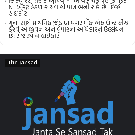
સિક્યુરિટી તરીકે આપવામાં આવેલ ચેક પણ ક. 138
NI એક્ટ હેઠળ કાર્યવાહી પાત્ર બની શકે છે: દિલ્હી
હાઇકોર્ટ
ગુના સાથે પ્રાથમિક જોડાણ વગર બેંક એકાઉન્ટ ફ્રીઝ
કરવું એ જીવન અને વેપારના અધિકારનું ઉલ્લંઘન
છે: રાજસ્થાન હાઈકોર્ટ
The Jansad