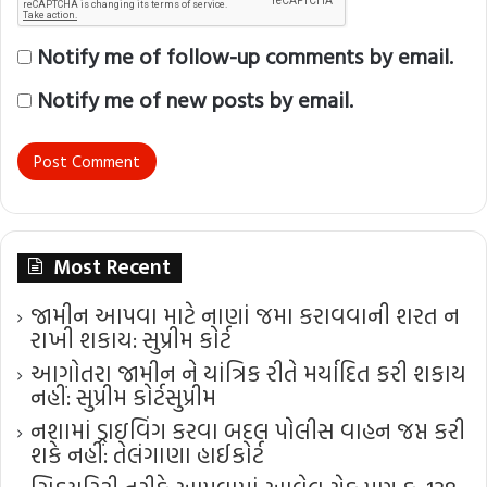
Notify me of follow-up comments by email.
Notify me of new posts by email.
Most Recent
જામીન આપવા માટે નાણાં જમા કરાવવાની શરત ન
રાખી શકાય: સુપ્રીમ કોર્ટ
આગોતરા જામીન ને યાંત્રિક રીતે મર્યાદિત કરી શકાય
નહીં: સુપ્રીમ કોર્ટ​સુપ્રીમ
નશામાં ડ્રાઇવિંગ કરવા બદલ પોલીસ વાહન જપ્ત કરી
શકે નહીં: તેલંગાણા હાઈકોર્ટ