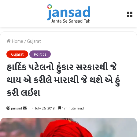
M
Home
/
Gujarat
Gujarat
Politics
હાર્દિક પટેલનો હુંકાર સરકારથી જે
થાય એ કરીલે મારાથી જે થશે એ હું
કરી લઈશ
Send
jansad
July 26, 2018
1 minute read
an
email