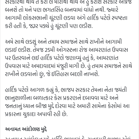
સરકારથી થાય તે કરી લે મારાથી થાય એ હું કરીશ સરકાર અંગ્રેજ
બનશે તો મને પણ ભગતસિંહ બનવામાં વાંધો નથી. જ્યારે
આગામી લોકસભાની ચૂંટણી લડવા અંગે હાર્દિક પટેલે સ્પષ્ટતા
કરી હતી કે, જરૂર પડ્યે હું ચૂંટણી પણ લડીશ.
અમે સાથે લડશું અને તમામ સમાજને સાથે રાખીને આગામી
લડાઈ લડીશ. તેમજ 25મી ઓગસ્ટના રોજ આમરણાંત ઉપવાસ
પર ઉતરવાને લઈ હાર્દિક પટેલે જણાવ્યું હતું કે, આમરણાંત
ઉપવાસ માટે અમદાવાદમાં મંજૂરી માગી છે. હું તમામ સમાજને સાથે
રાખીને લડવાનો છું, જે ઈતિહાસ બદલી નાખશે.
હાર્દિક પટેલે આગળ કહ્યું કે, ભાજપ સરકાર તેમના નેતા જયંતી
ભાનુશાળીના બળાત્કાર કેસ પ્રકરણને દબાવવા માટે અને
જનતાનું ધ્યાન બીજા મુદ્દે દોરવા માટે અમારી સામેના કેસોમાં આ
પ્રકારના ચુકાદા અપાવી રહી છે.
અનામત આંદોલણ મુદ્દે