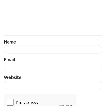
m
m
e
n
t
Name
*
Email
Website