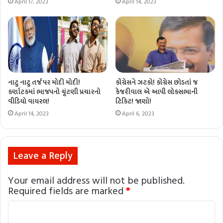
April 17, 2023
April 14, 2023
નાટુ નાટુ તર્જ પર મોદી મોદી!
કોંગ્રેસને ઝટકો! કોંગ્રેસ છોડતાં જ
કર્ણાટકમાં ભાજપનો ચૂંટણી પ્રચારનો
કેજરીવાલ એ આપી લોકસભાની
વીડિયો વાયરલ!
ટિકિટ! જાણો!
April 14, 2023
April 6, 2023
Leave a Reply
Your email address will not be published.
Required fields are marked
*
C
o