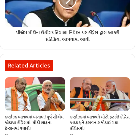
પીએમ મોદીના ઉદ્યોગપતિવાળા નિવેદન પર કોંગ્રેસ દ્વારા આકરી
પ્રતિક્રિયા આપવામાં આવી
Related Articles
કર્ણાટક ભાજપમાં ભંગાણ! પૂર્વ સીએમ
કર્ણાટકમાં ભાજપને મોટો ફટકો! કોંગ્રેસ
જોડાયા કોંગ્રેસમાં! મોદી શાહના
અધ્યક્ષને હરાવનાર જોડાઇ ગયા
ટેન્શનમાં વધારો!
કોંગ્રેસમાં!