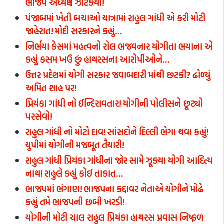
ભાજપ અધ્યક્ષે ઝાટક્યા!
પંજાબમાં ખેતી બચાઓ યાત્રામાં રાહુલ ગાંધી એ કરી મોટી
જાહેરાત! મોદી સરકારને કહ્યું…
નિર્ભયા કેસમાં મહત્વનો રોલ ભજવનાર યોગીતા ભયાના એ
કહ્યું કસમ ખઉ છું હાથરસના આરોપીઓને…
ઉત્તર પ્રદેશમાં યોગી સરકાર જવાબદારી માંથી છટકી? ઢોળ્યું
અમિત શાહ પર!
પ્રિયંકા ગાંધી નો ઈન્દિરાવતાર! યોગીની પોલીસને છૂટ્યો
પરસેવો!
રાહુલ ગાંધી નો મોટો દાવ! સાંસદોને દિલ્લી ભેગા થવા કહ્યું!
યુપીમાં યોગીની મજબૂત તૈયારી!
રાહુલ ગાંધી પ્રિયંકા ગાંધીના જોર સામે ઝૂક્યા યોગી આદિત્ય
નાથ! રાહુલે કહ્યું કોઈ તાકાત…
ભાજપમાં ભંગાણ! ભાજપના કદ્દાવર નેતાએ યોગીને મોઢે
કહ્યું તમે ભાજપની છબી ખરડી!
યોગીની મોટી ચાલ રાહુલ પ્રિયંકા હાથરસ પ્રવાસ નિષ્ફળ