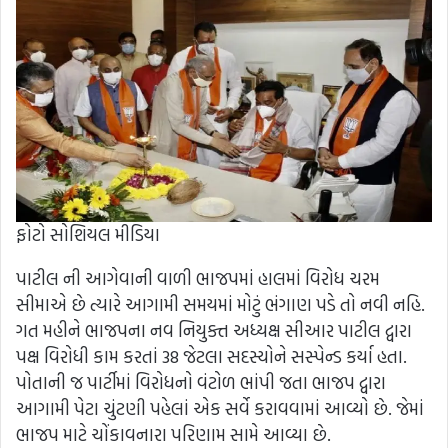
ફોટો સોશિયલ મીડિયા
પાટીલ ની આગેવાની વાળી ભાજપમાં હાલમાં વિરોધ ચરમ
સીમાએ છે ત્યારે આગામી સમયમાં મોટું ભંગાણ પડે તો નવી નહિ.
ગત મહીને ભાજપના નવ નિયુક્ત અધ્યક્ષ સીઆર પાટીલ દ્વારા
પક્ષ વિરોધી કામ કરતાં 38 જેટલા સદસ્યોને સસ્પેન્ડ કર્યા હતા.
પોતાની જ પાર્ટીમાં વિરોધનો વંટોળ ભાંપી જતા ભાજપ દ્વારા
આગામી પેટા ચુંટણી પહેલાં એક સર્વે કરાવવામાં આવ્યો છે. જેમાં
ભાજપ માટે ચોંકાવનારા પરિણામ સામે આવ્યા છે.