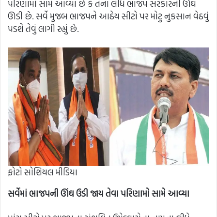
પરિણામો સામે આવ્યા છે કે તેના લીધે ભાજપ સરકારની ઊંઘ
ઊડી છે. સર્વે મુજબ ભાજપને આઠેય સીટો પર મોટુ નુકસાન વેઠવું
પડશે તેવું લાગી રહ્યું છે.
ફોટો સોશિયલ મીડિયા
સર્વેમાં ભાજપની ઊંઘ ઉડી જાય તેવા પરિણામો સામે આવ્યા