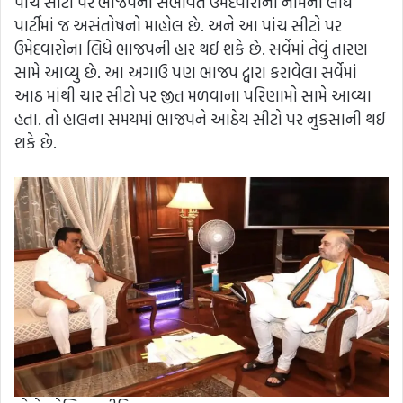
પાંચ સીટો પર ભાજપના સંભવિત ઉમેદવારોના નામના લીધે
પાર્ટીમાં જ અસંતોષનો માહોલ છે. અને આ પાંચ સીટો પર
ઉમેદવારોના લિધે ભાજપની હાર થઈ શકે છે. સર્વેમાં તેવું તારણ
સામે આવ્યુ છે. આ અગાઉ પણ ભાજપ દ્વારા કરાવેલા સર્વેમાં
આઠ માંથી ચાર સીટો પર જીત મળવાના પરિણામો સામે આવ્યા
હતા. તો હાલના સમયમાં ભાજપને આઠેય સીટો પર નુકસાની થઈ
શકે છે.