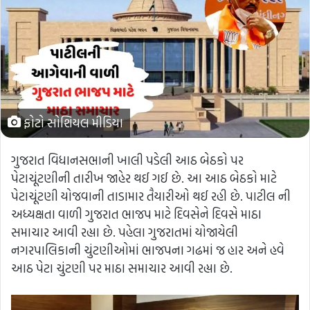
ફોટો સોશિયલ મીડિયા
ગુજરાત વિધાનસભાની ખાલી પડેલી આઠ બેઠકો પર
પેટાચૂંટણીની તારીખ જાહેર થઈ ગઈ છે. આ આઠ બેઠકો માટે
પેટાચૂંટણી યોજવાની તાડામાર તૈયારીઓ થઈ રહી છે. પાટીલ ની
અધ્યક્ષતા વાળી ગુજરાત ભાજપ માટે દિવસેને દિવસે માઠા
સમાચાર આવી રહ્યા છે. પહેલા ગુજરાતમાં યોજાયેલી
નગરપાલિકાની ચુંટણીઓમાં ભાજપના ગઢમાં જ હાર અને હવે
આઠ પેટા ચુંટણી પર માઠા સમાચાર આવી રહ્યા છે.