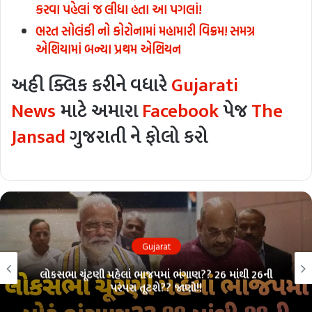
કરવા પહેલાં જ લીધા હતા આ પગલાં!
ભરત સોલંકી નો કોરોનામાં મહામારી વિક્રમ! સમગ્ર
એશિયામાં બન્યા પ્રથમ એશિયન
અહી ક્લિક કરીને વધારે
Gujarati
News
માટે અમારા
Facebook
પેજ
The
Jansad
ગુજરાતી ને ફોલો કરો
Gujarat
લોકસભા ચૂંટણી પહેલાં ભાજપમાં ભંગાણ?? 26 માંથી 26ની
પરંપરા તૂટશે?? જાણો!!