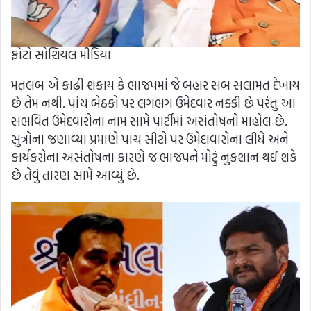
ફોટો સોશિયલ મીડિયા
મતલબ એ કાઢી શકાય કે ભાજપમાં જે બહાર સબ સલામત દેખાય
છે તેમ નથી. પાંચ બેઠકો પર લગભગ ઉમેદવાર નક્કી છે પરંતુ આ
સંભવિત ઉમેદવારોના નામ સામે પાર્ટીમાં અસંતોષનો માહોલ છે.
સુત્રોના જણાવ્યા પ્રમાણે પાંચ સીટો પર ઉમેદાવારોના લીધે અને
કાર્યકરોના અસંતોષના કારણે જ ભાજપને મોટું નુકશાન થઈ શકે
છે તેવું તારણ સામે આવ્યું છે.