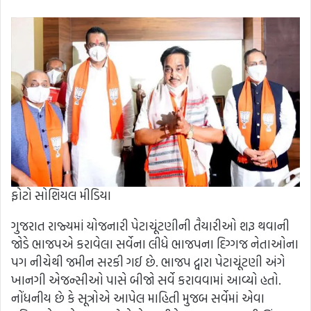
ફોટો સોશિયલ મીડિયા
ગુજરાત રાજ્યમાં યોજનારી પેટાચૂંટણીની તૈયારીઓ શરૂ થવાની
જોડે ભાજપએ કરાવેલા સર્વેના લીધે ભાજપના દિગ્ગજ નેતાઓના
પગ નીચેથી જમીન સરકી ગઈ છે. ભાજપ દ્વારા પેટાચૂંટણી અંગે
ખાનગી એજન્સીઓ પાસે બીજો સર્વે કરાવવામાં આવ્યો હતો.
નોંધનીય છે કે સૂત્રોએ આપેલ માહિતી મુજબ સર્વેમાં એવા