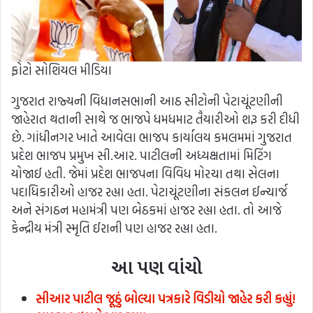
ફોટો સોશિયલ મીડિયા
ગુજરાત રાજ્યની વિધાનસભાની આઠ સીટોની પેટાચૂંટણીની
જાહેરાત થતાની સાથે જ ભાજપે ધમધમાટ તૈયારીઓ શરૂ કરી દીધી
છે. ગાંધીનગર ખાતે આવેલા ભાજપ કાર્યાલય કમલમમાં ગુજરાત
પ્રદેશ ભાજપ પ્રમુખ સી.આર. પાટીલની અધ્યક્ષતામાં મિટિંગ
યોજાઈ હતી. જેમાં પ્રદેશ ભાજપના વિવિધ મોરચા તથા સેલના
પદાધિકારીઓ હાજર રહ્યા હતા. પેટાચૂંટણીના સંકલન ઈન્ચાર્જ
અને સંગઠન મહામંત્રી પણ બેઠકમાં હાજર રહ્યા હતા. તો આજે
કેન્દ્રીય મંત્રી સ્મૃતિ ઈરાની પણ હાજર રહ્યા હતા.
આ પણ વાંચો
સીઆર પાટીલ જૂઠું બોલ્યા પત્રકારે વિડીયો જાહેર કરી કહ્યું!