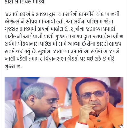
ફોટો સોશિયલ મીડિયા
જણાવી દઈએ કે ભાજપ દ્વારા આ સર્વેની કામગીરી એક ખાનગી
એજન્સીને સોંપવામાં આવી હતી. આ સર્વેના પરિણામ જોતા
ગુજરાત ભાજપમાં ભયનો માહોલ છે. સુત્રોના જણાવ્યા પ્રમાણે
પાટીલની આગેવાની વાળી ગુજરાત ભાજપ દ્વારા કરાવાયેલા બીજા
સર્વેમાં ચોકવાનારા પરિણામો સામે આવ્યા છે તેના કારણે ભાજપ
સતર્ક થઇ ગયું છે. સુત્રોના જણાવ્યા પ્રમાણે આ સર્વેમાં ભાજપને
ખાલી પડેલી તમામ ૮ વિધાનસભા બેઠકો પર થઈ શકે છે મોટું
નુકસાન.