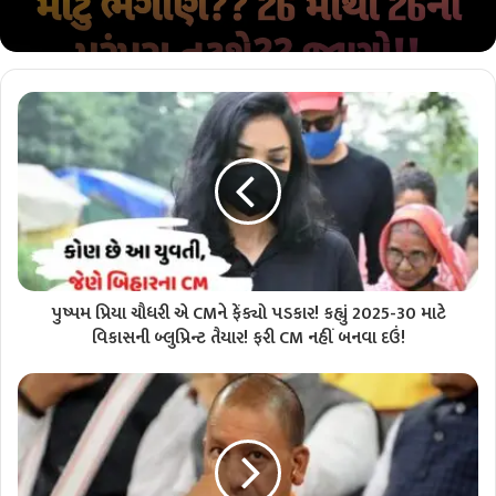
પુષ્પમ પ્રિયા ચૌધરી એ CMને ફેંક્યો પડકાર! કહ્યું 2025-30 માટે
વિકાસની બ્લુપ્રિન્ટ તૈયાર! ફરી CM નહીં બનવા દઉં!