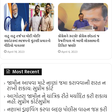
નાટુ નાટુ તર્જ પર મોદી મોદી!
કોંગ્રેસને ઝટકો! કોંગ્રેસ છોડતાં જ
કર્ણાટકમાં ભાજપનો ચૂંટણી પ્રચારનો
કેજરીવાલ એ આપી લોકસભાની
વીડિયો વાયરલ!
ટિકિટ! જાણો!
April 14, 2023
April 6, 2023
Most Recent
જામીન આપવા માટે નાણાં જમા કરાવવાની શરત ન
રાખી શકાય: સુપ્રીમ કોર્ટ
આગોતરા જામીન ને યાંત્રિક રીતે મર્યાદિત કરી શકાય
નહીં: સુપ્રીમ કોર્ટ​સુપ્રીમ
નશામાં ડ્રાઇવિંગ કરવા બદલ પોલીસ વાહન જપ્ત કરી