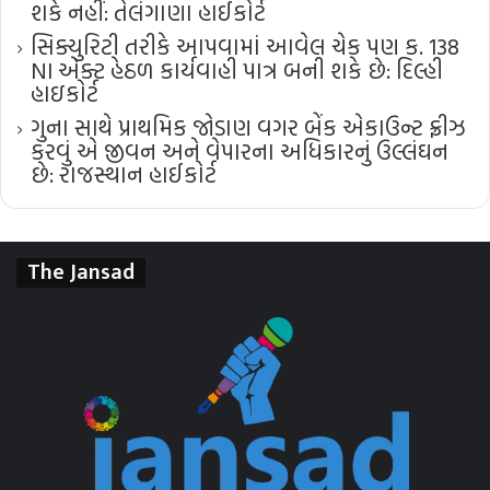
શકે નહીં: તેલંગાણા હાઈકોર્ટ
સિક્યુરિટી તરીકે આપવામાં આવેલ ચેક પણ ક. 138
NI એક્ટ હેઠળ કાર્યવાહી પાત્ર બની શકે છે: દિલ્હી
હાઇકોર્ટ
ગુના સાથે પ્રાથમિક જોડાણ વગર બેંક એકાઉન્ટ ફ્રીઝ
કરવું એ જીવન અને વેપારના અધિકારનું ઉલ્લંઘન
છે: રાજસ્થાન હાઈકોર્ટ
The Jansad