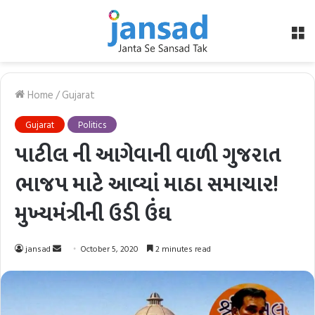
M
Home
/
Gujarat
Gujarat
Politics
પાટીલ ની આગેવાની વાળી ગુજરાત
ભાજપ માટે આવ્યાં માઠા સમાચાર!
મુખ્યમંત્રીની ઉડી ઉંઘ
Send
jansad
October 5, 2020
2 minutes read
an
email