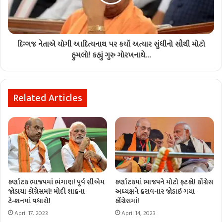
દિગ્ગજ નેતાએ યોગી આદિત્યનાથ પર કર્યો અત્યાર સુંધીનો સૌથી મોટો
હુમલો! કહ્યું ગુરુ ગોરખનાથે…
Related Articles
કર્ણાટક ભાજપમાં ભંગાણ! પૂર્વ સીએમ
કર્ણાટકમાં ભાજપને મોટો ફટકો! કોંગ્રેસ
જોડાયા કોંગ્રેસમાં! મોદી શાહના
અધ્યક્ષને હરાવનાર જોડાઇ ગયા
ટેન્શનમાં વધારો!
કોંગ્રેસમાં!
April 17, 2023
April 14, 2023