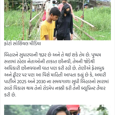
ફોટો સોશિયલ મીડિયા
બિહારને સુધારવાની જરૂર છે અને તે થઈ શકે તેમ છે. પુષ્પમ
સત્તામાં રહેલા નેતાઓની તાકાત છીનવી, તેમની જોડેથી
અધિકારી છીનવવાની વાત પણ કરી રહી છે. તેણીએ ફેસબુક
અને ટ્વીટર પર પણ આ વિશે માહિતી આપતા કહ્યું છે કે, અમારી
પાર્ટીએ 2025 અને 2030 ના સમયગાળા સુધી બિહારનો સારામાં
સારો વિકાસ થાય તેનો રોડમેપ નક્કી કરી તેની બ્લૂપ્રિન્ટ તૈયાર
કરી છે.