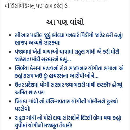
પોલિસીમેકિંગનું પણ કામ કરેલું છે.
આ પણ વાંચો
સીઆર પાટીલ જૂઠું બોલ્યા પત્રકારે વિડીયો જાહેર કરી કહ્યું!
ભાજપ અધ્યક્ષે ઝાટક્યા!
પંજાબમાં ખેતી બચાઓ યાત્રામાં રાહુલ ગાંધી એ કરી મોટી
જાહેરાત! મોદી સરકારને કહ્યું…
નિર્ભયા કેસમાં મહત્વનો રોલ ભજવનાર યોગીતા ભયાના એ
કહ્યું કસમ ખઉ છું હાથરસના આરોપીઓને…
ઉત્તર પ્રદેશમાં યોગી સરકાર જવાબદારી માંથી છટકી? ઢોળ્યું
અમિત શાહ પર!
પ્રિયંકા ગાંધી નો ઈન્દિરાવતાર! યોગીની પોલીસને છૂટ્યો
પરસેવો!
રાહુલ ગાંધી નો મોટો દાવ! સાંસદોને દિલ્લી ભેગા થવા કહ્યું!
યુપીમાં યોગીની મજબૂત તૈયારી!