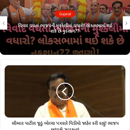
Gujarat
લોકસભા ચૂંટણી પહેલાં ભાજપમાં ભંગાણ?? 26 માંથી 26ની
પરંપરા તૂટશે?? જાણો!!
સીઆર પાટીલ જૂઠું બોલ્યા પત્રકારે વિડીયો જાહેર કરી કહ્યું! ભાજપ
અધ્યક્ષે ઝાટક્યા!