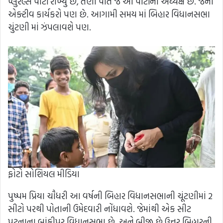
પ્લુરલ્સ પાર્ટી રાખ્યું છે, તેણી પોતે જ આ પાર્ટીની અધ્યક્ષ છે. જેના
એક્ટીવ કાર્યકરો પણ છે. આગામી સમય માં બિહાર વિધાનસભા
ચુંટણી માં ઝંપલાવશે પણ.
ફોટો સોશિયલ મીડિયા
પુષ્પમ પ્રિયા ચૌધરી આ વર્ષની બિહાર વિધાનસભાની ચૂંટણીમાં 2
સીટો પરથી પોતાની ઉમેદવારી નોંધાવશે. જેમાંથી એક સીટ
પટનાના બાંકીપુર વિધાનસભા છે, અને બીજી છે ઉત્તર બિહારની