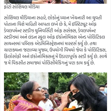
ફોટો સોશિયલ મીડિયા
સોશિયલ મીડિયાના સહારે, લોકોનું ધ્યાન ખેંચનારી આ યુવતી
પોતાના વિશે માહિતી આપતા લખે છે કે, મેં ઈસ્ટિટ્યૂટ ઓફ
ડેવલપમેન્ટ સ્ટડીઝ યુનિવર્સિટી ઓફ સસેક્સ, ડેવલપમેન્ટ
સ્ટડીઝમાં અને લંડન સ્કૂલ ઓફ ઈકોનોમિક્સ એન્ડ પોલિટિકલ
સાયન્સમાં પબ્લિક એડમિનિસ્ટ્રેશનમાં માસ્ટર્સ કર્યુ છે. તથા
ચાણક્યના જણાવ્યા મુજબ, ઉપયોગી વિષયો જેવા કે પોલિટિક્સ,
ફિલોસોફી અને ઈકોનોમિક્સનું મેં ઉંડાણપૂર્વક સ્ટડી કર્યું છે. સાથે
જ મેં વિકસીત સમાજમાં પોલિસીમેકિંગનું પણ કામ કર્યુ છે.