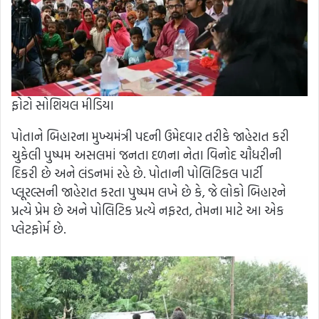
ફોટો સોશિયલ મીડિયા
પોતાને બિહારના મુખ્યમંત્રી પદની ઉમેદવાર તરીકે જાહેરાત કરી
ચુકેલી પુષ્પમ અસલમાં જનતા દળના નેતા વિનોદ ચૌધરીની
દિકરી છે અને લંડનમાં રહે છે. પોતાની પોલિટિકલ પાર્ટી
પ્લૂરલ્સની જાહેરાત કરતા પુષ્પમ લખે છે કે, જે લોકો બિહારને
પ્રત્યે પ્રેમ છે અને પોલિટિક પ્રત્યે નફરત, તેમના માટે આ એક
પ્લેટફોર્મ છે.