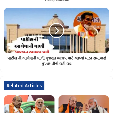
પાટીલ ની આગેવાની વાળી ગુજરાત ભાજપ માટે આવ્યાં માઠા સમાચાર!
મુખ્યમંત્રીની ઉડી ઉંઘ
Related Articles