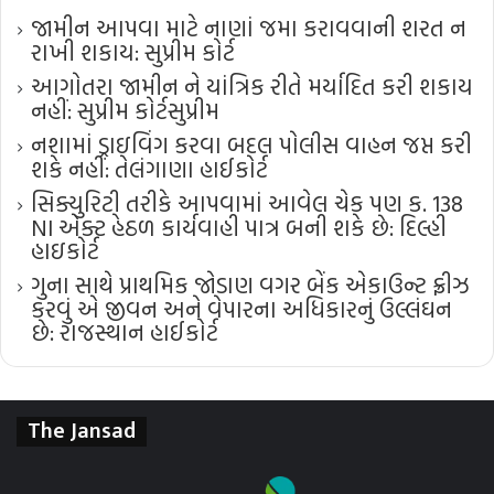
જામીન આપવા માટે નાણાં જમા કરાવવાની શરત ન
રાખી શકાય: સુપ્રીમ કોર્ટ
આગોતરા જામીન ને યાંત્રિક રીતે મર્યાદિત કરી શકાય
નહીં: સુપ્રીમ કોર્ટ​સુપ્રીમ
નશામાં ડ્રાઇવિંગ કરવા બદલ પોલીસ વાહન જપ્ત કરી
શકે નહીં: તેલંગાણા હાઈકોર્ટ
સિક્યુરિટી તરીકે આપવામાં આવેલ ચેક પણ ક. 138
NI એક્ટ હેઠળ કાર્યવાહી પાત્ર બની શકે છે: દિલ્હી
હાઇકોર્ટ
ગુના સાથે પ્રાથમિક જોડાણ વગર બેંક એકાઉન્ટ ફ્રીઝ
કરવું એ જીવન અને વેપારના અધિકારનું ઉલ્લંઘન
છે: રાજસ્થાન હાઈકોર્ટ
The Jansad