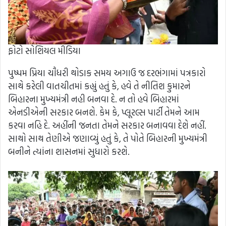
ફોટો સોશિયલ મીડિયા
પુષ્પમ પ્રિયા ચૌધરી થોડાક સમય અગાઉ જ દરભંગામાં પત્રકારો
સાથે કરેલી વાતચીતમાં કહ્યું હતું કે, હવે તે નીતિશ કુમારને
બિહારના મુખ્યમંત્રી નહી બનવા દે. ન તો હવે બિહારમાં
એનડીએની સરકાર બનશે. કેમ કે, પ્લૂરલ્સ પાર્ટી તેમને આમ
કરવા નહિ દે. અહીંની જનતા તેમને સરકાર બનાવવા દેશે નહીં.
સાથો સાથ તેણીએ જણાવ્યું હતું કે, તે પોતે બિહારની મુખ્યમંત્રી
બનીને ત્યાંના શાસનમાં સુધારો કરશે.