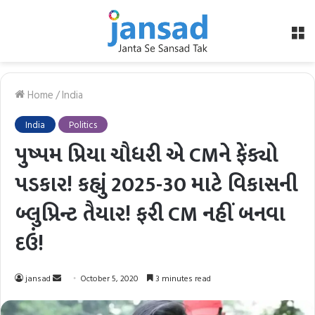
M
Home
/
India
India
Politics
પુષ્પમ પ્રિયા ચૌધરી એ CMને ફેંક્યો
પડકાર! કહ્યું 2025-30 માટે વિકાસની
બ્લુપ્રિન્ટ તૈયાર! ફરી CM નહીં બનવા
દઉં!
Send
jansad
October 5, 2020
3 minutes read
an
email