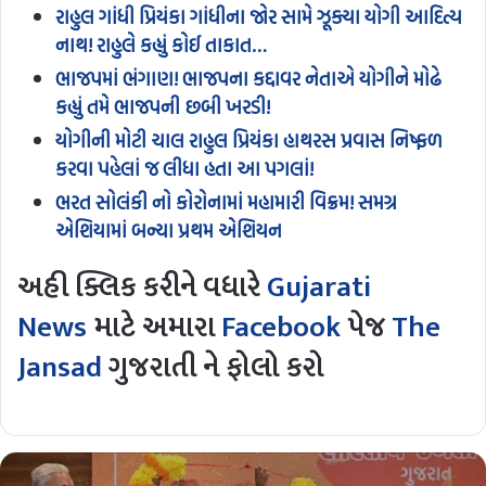
રાહુલ ગાંધી પ્રિયંકા ગાંધીના જોર સામે ઝૂક્યા યોગી આદિત્ય
નાથ! રાહુલે કહ્યું કોઈ તાકાત…
ભાજપમાં ભંગાણ! ભાજપના કદ્દાવર નેતાએ યોગીને મોઢે
કહ્યું તમે ભાજપની છબી ખરડી!
યોગીની મોટી ચાલ રાહુલ પ્રિયંકા હાથરસ પ્રવાસ નિષ્ફળ
કરવા પહેલાં જ લીધા હતા આ પગલાં!
ભરત સોલંકી નો કોરોનામાં મહામારી વિક્રમ! સમગ્ર
એશિયામાં બન્યા પ્રથમ એશિયન
અહી ક્લિક કરીને વધારે
Gujarati
News
માટે અમારા
Facebook
પેજ
The
Jansad
ગુજરાતી ને ફોલો કરો