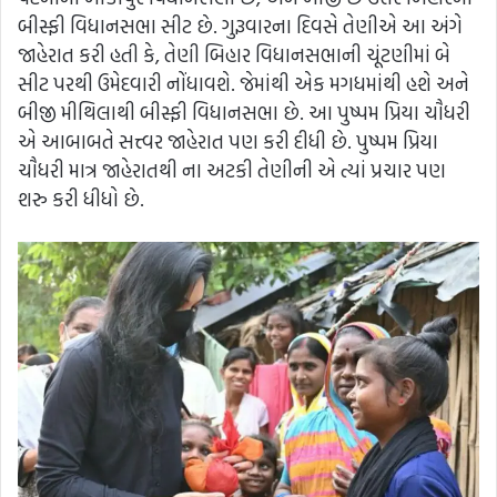
બીસ્ફી વિધાનસભા સીટ છે. ગુરૂવારના દિવસે તેણીએ આ અંગે
જાહેરાત કરી હતી કે, તેણી બિહાર વિધાનસભાની ચૂંટણીમાં બે
સીટ પરથી ઉમેદવારી નોંધાવશે. જેમાંથી એક મગધમાંથી હશે અને
બીજી મીથિલાથી બીસ્ફી વિધાનસભા છે. આ પુષ્પમ પ્રિયા ચૌધરી
એ આબાબતે સત્ત્વર જાહેરાત પણ કરી દીધી છે. પુષ્પમ પ્રિયા
ચૌધરી માત્ર જાહેરાતથી ના અટકી તેણીની એ ત્યાં પ્રચાર પણ
શરુ કરી ધીધો છે.