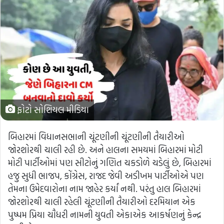
ફોટો સોશિયલ મીડિયા
બિહારમાં વિધાનસભાની ચૂંટણીની ચૂંટણીની તૈયારીઓ
જોરશોરથી ચાલી રહી છે. અને હાલના સમયમાં બિહારમાં મોટી
મોટી પાર્ટીઓમાં પણ સીટોનું ગણિત ચકડોળે ચડેલું છે, બિહારમાં
હજુ સુધી ભાજપ, કોંગ્રેસ, રાજદ જેવી અડીખમ પાર્ટીઓએ પણ
તેમના ઉમેદવારોના નામ જાહેર કર્યાં નથી. પરંતુ હાલ બિહારમાં
જોરશોરથી ચાલી રહેલી ચૂંટણીની તૈયારીઓ દરમિયાન એક
પુષ્પમ પ્રિયા ચૌધરી નામની યુવતી એકાએક આકર્ષણનું કેન્દ્ર