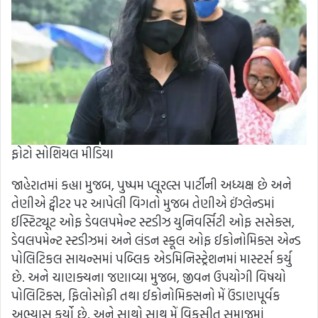
ફોટો સોશિયલ મીડિયા
જાહેરાતમાં કહ્યા મુજબ, પુષ્પમ પ્લૂરલ્સ પાર્ટીની અધ્યક્ષ છે અને
તેણીએ ટ્વીટર પર આપેલી વિગતો મુજબ તેણીએ ઈંગ્લેન્ડમાં
ઈસ્ટિટ્યૂટ ઓફ ડેવલપમેન્ટ સ્ટડીઝ યુનિવર્સિટી ઓફ સસેક્સ,
ડેવલપમેન્ટ સ્ટડીઝમાં અને લંડન સ્કૂલ ઓફ ઈકોનોમિક્સ એન્ડ
પોલિટિકલ સાયન્સમાં પબ્લિક એડમિનિસ્ટ્રેશનમાં માસ્ટર્સ કર્યુ
છે. અને ચાણક્યના જણાવ્યા મુજબ, જીવન ઉપયોગી વિષયો
પોલિટિક્સ, ફિલોસોફી તથા ઈકોનોમિક્સનો મેં ઉંડાણપૂર્વક
અભ્યાસ કર્યો છે. અને સાથો સાથ મેં વિકસીત સમાજમાં