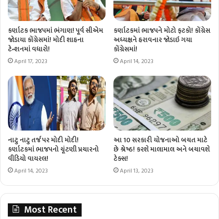
કર્ણાટક ભાજપમાં ભંગાણ! પૂર્વ સીએમ
કર્ણાટકમાં ભાજપને મોટો ફટકો! કોંગ્રેસ
જોડાયા કોંગ્રેસમાં! મોદી શાહના
અધ્યક્ષને હરાવનાર જોડાઇ ગયા
ટેન્શનમાં વધારો!
કોંગ્રેસમાં!
April 17, 2023
April 14, 2023
નાટુ નાટુ તર્જ પર મોદી મોદી!
આ 10 સરકારી યોજનાઓ બચત માટે
કર્ણાટકમાં ભાજપનો ચૂંટણી પ્રચારનો
છે શ્રેષ્ઠ! કરશે માલામાલ અને બચાવશે
વીડિયો વાયરલ!
ટેક્સ!
April 14, 2023
April 13, 2023
Most Recent