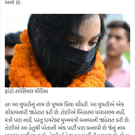
બની છે.
ફોટો સોશિયલ મીડિયા
હા! આ યુવતીનું નામ છે પુષ્પમ પ્રિયા ચૌધરી. આ યુવતીએ એક
ચોંકાવનારી જાહેરાત કરી છે. તેણીએ બિહારમાં ધારાસભ્ય નહીં,
મંત્રી પણ નહીં, પરંતુ ડાયરેક્ટ મુખ્યમંત્રી બનવાની જાહેરાત કરી છે.
તેણીએ આ હેતુથી પોતાની એક પાર્ટી પણ બનાવી છે જેનું નામ