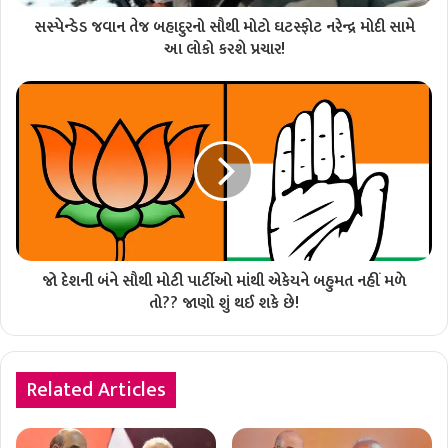
સસ્પેન્ડેડ જવાન તેજ બહાદુરનો સૌથી મોટો ઘટસ્ફોટ નરેન્દ્ર મોદી સામે
આ લોકો કરશે પ્રચાર!
જો દેશની બંને સૌથી મોટી પાર્ટીઓ માંથી એકેયને બહુમત નહીં મળે
તો?? જાણો શું થઈ શકે છે!
Related Articles