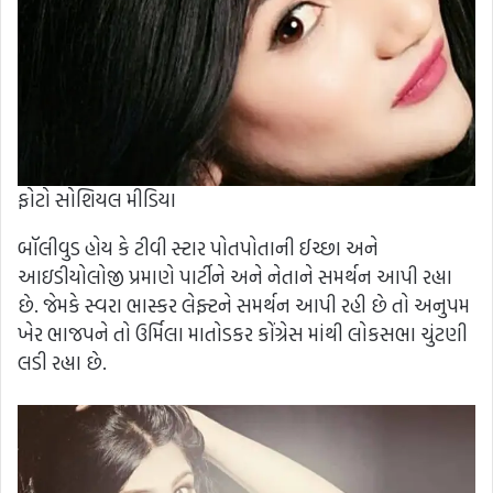
ફોટો સોશિયલ મીડિયા
બૉલીવુડ હોય કે ટીવી સ્ટાર પોતપોતાની ઈચ્છા અને
આઇડીયોલોજી પ્રમાણે પાર્ટીને અને નેતાને સમર્થન આપી રહ્યા
છે. જેમકે સ્વરા ભાસ્કર લેફ્ટને સમર્થન આપી રહી છે તો અનુપમ
ખેર ભાજપને તો ઉર્મિલા માતોડકર કોંગ્રેસ માંથી લોકસભા ચુંટણી
લડી રહ્યા છે.