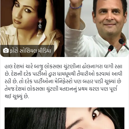
ફોટો સોશિયલ મીડિયા
હાલ દેશમાં ચારે બાજુ લોકસભા ચુંટણીના ઢોલનાગરા વાગી રહ્યા
છે. દેશની દરેક પાર્ટીઓ દ્વારા ધામધૂમથી તૈયારીઓ કરવામાં આવી
રહી છે. તો દરેક પાર્ટીઓના મેનિફેસ્ટો પણ બહાર પાડી ચૂક્યાં છે
તેમજ દેશમાં લોકસભા ચુંટણી મતદાનનું પ્રથમ ચરણ પણ પૂર્ણ
થઈ ચૂક્યું છે.