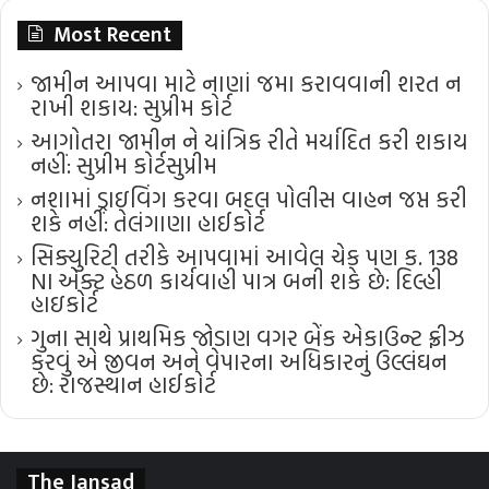
Most Recent
જામીન આપવા માટે નાણાં જમા કરાવવાની શરત ન
રાખી શકાય: સુપ્રીમ કોર્ટ
આગોતરા જામીન ને યાંત્રિક રીતે મર્યાદિત કરી શકાય
નહીં: સુપ્રીમ કોર્ટ​સુપ્રીમ
નશામાં ડ્રાઇવિંગ કરવા બદલ પોલીસ વાહન જપ્ત કરી
શકે નહીં: તેલંગાણા હાઈકોર્ટ
સિક્યુરિટી તરીકે આપવામાં આવેલ ચેક પણ ક. 138
NI એક્ટ હેઠળ કાર્યવાહી પાત્ર બની શકે છે: દિલ્હી
હાઇકોર્ટ
ગુના સાથે પ્રાથમિક જોડાણ વગર બેંક એકાઉન્ટ ફ્રીઝ
કરવું એ જીવન અને વેપારના અધિકારનું ઉલ્લંઘન
છે: રાજસ્થાન હાઈકોર્ટ
The Jansad