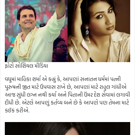
ફોટો સોશિયલ મીડિયા
વધુમાં માહિકા શર્મા એ કહ્યું કે, આપણાં સનાતન ધર્મમાં પત્ની
પુરુષની જીત માટે ઉપવાસ રાખે છે, આપણાં માટે રાહુલ ગાંધીએ
આજ સુંધી લગ્ન નથી કર્યા અને પિતાની ઉંમર દેશ સેવામાં લગાવી
દીધી છે. એટલે આપણું કર્તવ્ય બને છે કે આપણે પણ તેમના માટે
કઈંક કરીએ.