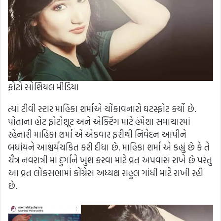
ફોટો સોશિયલ મીડિયા
ત્યાં ટીવી સ્ટાર માહિકા શર્માએ ચોંકાવનારો ઘટસ્ફોટ કર્યો છે.
પોતાના હોટ ફોટોશૂટ અને એક્ટિંગ માટે હંમેશા સમાચારમાં
રહેનારી માહિકા શર્મા એ એકવાર ફરીથી નિવેદન આપીને
બધાંયને આશ્ચર્યચકિત કરી દીધા છે. માહિકા શર્મા એ કહ્યું છે કે તે
ચૈત્ર નવરાત્રી માં દુર્ગાને ખુશ કરવા માટે વ્રત અપવાસ રાખે છે પરંતુ
આ વ્રત લોકસભામાં કોંગ્રેસ અધ્યક્ષ રાહુલ ગાંધી માટે રાખી રહી
છે.