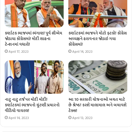
કર્ણાટક ભાજપમાં ભંગાણ! પૂર્વ સીએમ
કર્ણાટકમાં ભાજપને મોટો ફટકો! કોંગ્રેસ
જોડાયા કોંગ્રેસમાં! મોદી શાહના
અધ્યક્ષને હરાવનાર જોડાઇ ગયા
ટેન્શનમાં વધારો!
કોંગ્રેસમાં!
April 17, 2023
April 14, 2023
નાટુ નાટુ તર્જ પર મોદી મોદી!
આ 10 સરકારી યોજનાઓ બચત માટે
કર્ણાટકમાં ભાજપનો ચૂંટણી પ્રચારનો
છે શ્રેષ્ઠ! કરશે માલામાલ અને બચાવશે
વીડિયો વાયરલ!
ટેક્સ!
April 14, 2023
April 13, 2023