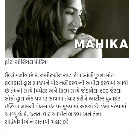
ફોટો સોશિયલ મીડિયા
ઉલ્લેખનીય છે કે, નસીરુદ્દીન શાહ જેવા બોલીવુડના મોટા
કલાકારો દ્વારા ભાજપને વોટ નહીં કરવાની અપીલ કરવામાં આવી
છે તેમની સાથે થિયેટર અને ફિલ્મ સાથે જોડાયેલા 600 જેટલા
લોકો દ્વારા એક પત્ર 12 ભાષામાં તૈયાર કરીને આર્ટીસ્ટ યુનાઈટ
ઇન્ડિયા નામની વેબસાઈટ પર મુકવામાં આવ્યો છે. જેમાં કહેવામાં
આવ્યું છે કે, જનતા વોટ આપીને ભાજપ અને તેના
સહિયોગીઓને સત્તાથી બહાર કરે.