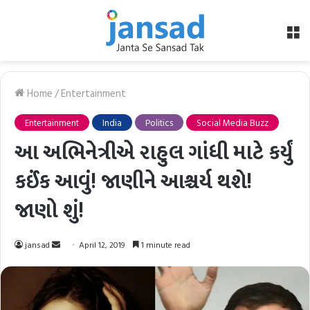
M
Home
/
Entertainment
Entertainment
India
Politics
Social Media Buzz
આ અભિનેત્રીએ રાહુલ ગાંધી માટે કર્યું
કઈંક આવું! જાણીને આશ્ચર્ય થશે!
જાણો શું!
Send
jansad
April 12, 2019
1 minute read
an
email