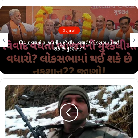
Gujarat
વિવાદ વધતાં ભાજપની મુશ્કેલીમાં વધારો! લોકસભામાં થઈ
શકે છે નુકશાન??