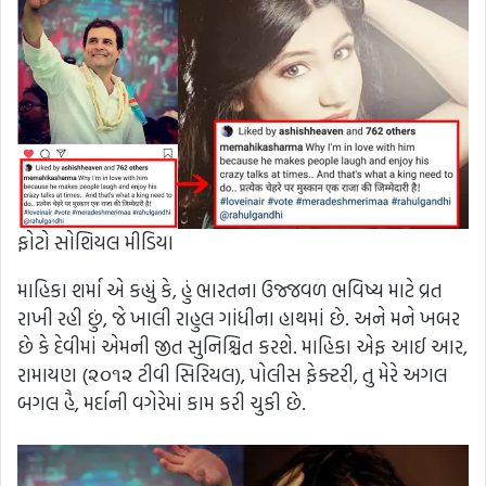
ફોટો સોશિયલ મીડિયા
માહિકા શર્મા એ કહ્યું કે, હું ભારતના ઉજ્જવળ ભવિષ્ય માટે વ્રત
રાખી રહી છું, જે ખાલી રાહુલ ગાંધીના હાથમાં છે. અને મને ખબર
છે કે દેવીમાં એમની જીત સુનિશ્ચિત કરશે. માહિકા એફ આઈ આર,
રામાયણ (૨૦૧૨ ટીવી સિરિયલ), પોલીસ ફેક્ટરી, તુ મેરે અગલ
બગલ હૈ, મર્દાની વગેરેમાં કામ કરી ચુકી છે.