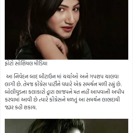
ફોટો સોશિયલ મીડિયા
આ નિવેદન બાદ બીટાઉન માં ચર્ચાઓ અને ગપશપ ચાલવા
લાગી છે. તેમજ કોંગ્રેસ પાર્ટીને વધારે એક સમર્થન મળી રહ્યું છે.
બોલીવુડના કલાકારો દ્વારા ભાજપને મત નહીં આપવાની અપીપ
કરવામાં આવી છે ત્યારે કોંગ્રેસને મળતું આ સમર્થન લાભદાયી
જરૂર કહી શકાય.