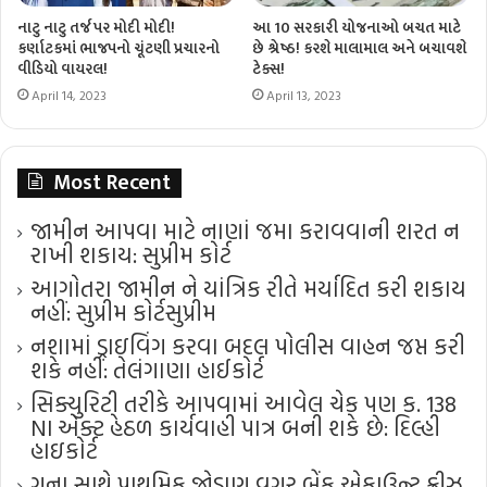
નાટુ નાટુ તર્જ પર મોદી મોદી!
આ 10 સરકારી યોજનાઓ બચત માટે
કર્ણાટકમાં ભાજપનો ચૂંટણી પ્રચારનો
છે શ્રેષ્ઠ! કરશે માલામાલ અને બચાવશે
વીડિયો વાયરલ!
ટેક્સ!
April 14, 2023
April 13, 2023
Most Recent
જામીન આપવા માટે નાણાં જમા કરાવવાની શરત ન
રાખી શકાય: સુપ્રીમ કોર્ટ
આગોતરા જામીન ને યાંત્રિક રીતે મર્યાદિત કરી શકાય
નહીં: સુપ્રીમ કોર્ટ​સુપ્રીમ
નશામાં ડ્રાઇવિંગ કરવા બદલ પોલીસ વાહન જપ્ત કરી
શકે નહીં: તેલંગાણા હાઈકોર્ટ
સિક્યુરિટી તરીકે આપવામાં આવેલ ચેક પણ ક. 138
NI એક્ટ હેઠળ કાર્યવાહી પાત્ર બની શકે છે: દિલ્હી
હાઇકોર્ટ
ગુના સાથે પ્રાથમિક જોડાણ વગર બેંક એકાઉન્ટ ફ્રીઝ