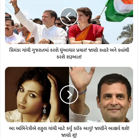
પ્રિયંકા ગાંધી ગુજરાતમાં કરશે ધુંઆધાર પ્રચાર! જાણો ક્યારે અને ક્યાંથી
કરશે શરૂઆત!
આ અભિનેત્રીએ રાહુલ ગાંધી માટે કર્યું કઈંક આવું! જાણીને આશ્ચર્ય થશે!
જાણો શું!