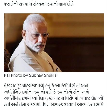
હજારોની સંખ્યામાં સૈન્યના જવાનો ભાગ લેશે.
PTI Photo by Subhav Shukla
તેજ બહાદુર યાદવે જણાવ્યું હતું કે આ રેલીમાં સેના અને
અર્ધસૈનિક દળોના જવાનો હશે જે જવાનોએ સેના અને
અર્ધસૈનિક દળમાં વ્યાપેલા ભ્રષ્ટાચારના વિરોધમાં અવાજ ઉઠાવ્યો
હતો અને તેના બદલામાં તેમને સસ્પેન્ડ કરવામાં આવ્યા હતા સાથે