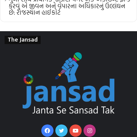
કરવું એ જીવન અને વેપારના અધિકારનું ઉલ્લંઘન
છે: રાજસ્થાન હાઈકોર્ટ
The Jansad
Facebook
Twitter
YouTube
Instagram