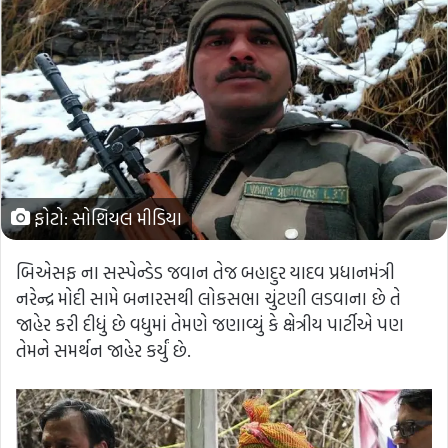
ફોટો: સોશિયલ મીડિયા
બિએસફ ના સસ્પેન્ડેડ જવાન તેજ બહાદુર યાદવ પ્રધાનમંત્રી
નરેન્દ્ર મોદી સામે બનારસથી લોકસભા ચુંટણી લડવાના છે તે
જાહેર કરી દીધું છે વધુમાં તેમણે જણાવ્યું કે ક્ષેત્રીય પાર્ટીએ પણ
તેમને સમર્થન જાહેર કર્યું છે.