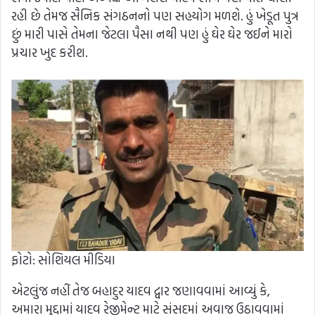
રહી છે તેમજ સૈનિક સંગઠનનો પણ સહયોગ મળશે. હું ખેડૂત પુત્ર
છું મારી પાસે તેમના જેટલા પૈસા નથી પણ હું ઘેર ઘેર જઈને મારો
પ્રચાર ખુદ કરીશ.
ફોટો: સોશિયલ મીડિયા
એટલુંજ નહીં તેજ બહાદુર યાદવ દ્વાર જણાવવામાં આવ્યું કે,
અમારા મુદ્દામાં યાદવ રેજીમેન્ટ માટે સંસદમાં અવાજ ઉઠાવવામાં