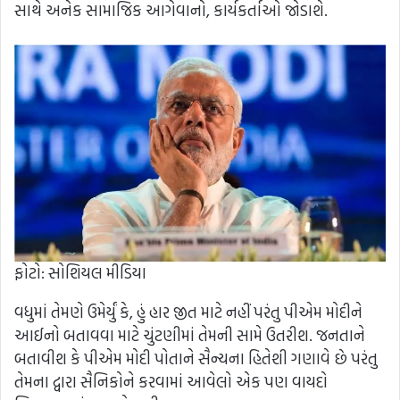
સાથે અનેક સામાજિક આગેવાનો, કાર્યકર્તાઓ જોડાશે.
ફોટો: સોશિયલ મીડિયા
વધુમાં તેમણે ઉમેર્યું કે, હું હાર જીત માટે નહીં પરંતુ પીએમ મોદીને
આઈનો બતાવવા માટે ચુંટણીમાં તેમની સામે ઉતરીશ. જનતાને
બતાવીશ કે પીએમ મોદી પોતાને સૈન્યના હિતેશી ગણાવે છે પરંતુ
તેમના દ્વારા સૈનિકોને કરવામાં આવેલો એક પણ વાયદો