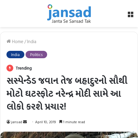
M
Home
/
India
India
Politics
Trending
સસ્પેન્ડેડ જવાન તેજ બહાદુરનો સૌથી
મોટો ઘટસ્ફોટ નરેન્દ્ર મોદી સામે આ
લોકો કરશે પ્રચાર!
Send
jansad
April 10, 2019
1 minute read
an
email