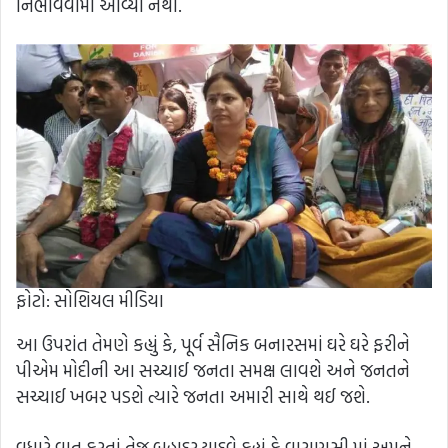
નિભાવવામાં આવ્યો નથી.
ફોટો: સોશિયલ મીડિયા
આ ઉપરાંત તેમણે કહ્યું કે, પૂર્વ સૈનિક બનારસમાં ઘરે ઘરે ફરીને
પીએમ મોદીની આ સચ્ચાઈ જનતા સમક્ષ લાવશે અને જનતને
સચ્ચાઈ ખબર પડશે ત્યારે જનતા અમારી સાથે થઈ જશે.
વધારે વાત કરતાં તેજ બહાદુર યાદવે કહ્યું કે વારાણસી માં અમને