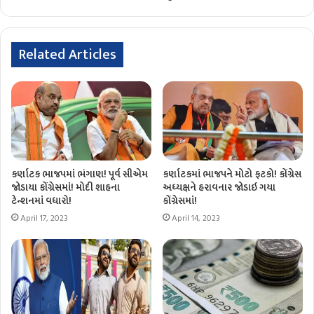
Related Articles
કર્ણાટક ભાજપમાં ભંગાણ! પૂર્વ સીએમ
કર્ણાટકમાં ભાજપને મોટો ફટકો! કોંગ્રેસ
જોડાયા કોંગ્રેસમાં! મોદી શાહના
અધ્યક્ષને હરાવનાર જોડાઇ ગયા
ટેન્શનમાં વધારો!
કોંગ્રેસમાં!
April 17, 2023
April 14, 2023