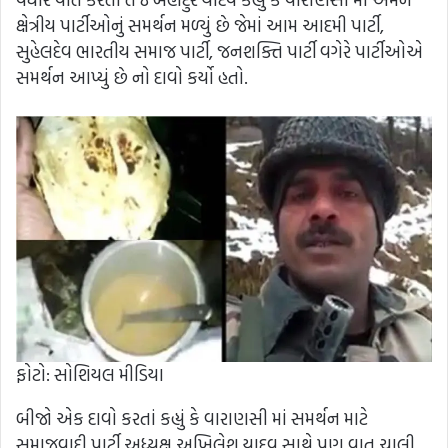
ક્ષેત્રીય પાર્ટીઓનું સમર્થન મળ્યું છે જેમાં આમ આદમી પાર્ટી,
સુહેલદેવ ભારતીય સમાજ પાર્ટી, જનશક્તિ પાર્ટી વગેરે પાર્ટીઓએ
સમર્થન આપ્યું છે નો દાવો કર્યો હતો.
ફોટો: સોશિયલ મીડિયા
બીજો એક દાવો કરતાં કહ્યું કે વારાણસી માં સમર્થન માટે
સમાજવાદી પાર્ટી અધ્યક્ષ અખિલેશ યાદવ સાથે પણ વાત ચાલી