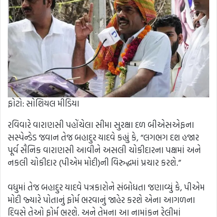
ફોટો: સોશિયલ મીડિયા
રવિવારે વારાણસી પહોંચેલા સીમા સુરક્ષા દળ બીએસએફના
સસ્પેન્ડેડ જવાન તેજ બહાદુર યાદવે કહ્યું કે, “લગભગ દશ હજાર
પૂર્વ સૈનિક વારાણસી આવીને અસલી ચોકીદારના પક્ષમાં અને
નકલી ચોકીદાર (પીએમ મોદી)ની વિરુદ્ધમાં પ્રચાર કરશે.”
વધુમાં તેજ બહાદુર યાદવે પત્રકારોને સંબોધતા જણાવ્યું કે, પીએમ
મોદી જ્યારે પોતાનું ફોર્મ ભરવાનું જાહેર કરશે એના આગળના
દિવસે તેઓ ફોર્મ ભરશે. અને તેમના આ નામાંકન રેલીમાં