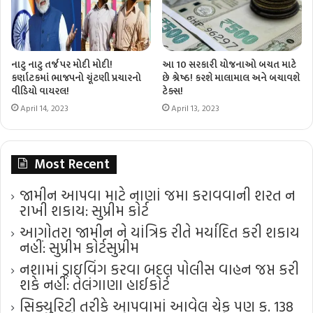
નાટુ નાટુ તર્જ પર મોદી મોદી!
આ 10 સરકારી યોજનાઓ બચત માટે
કર્ણાટકમાં ભાજપનો ચૂંટણી પ્રચારનો
છે શ્રેષ્ઠ! કરશે માલામાલ અને બચાવશે
વીડિયો વાયરલ!
ટેક્સ!
April 14, 2023
April 13, 2023
Most Recent
જામીન આપવા માટે નાણાં જમા કરાવવાની શરત ન
રાખી શકાય: સુપ્રીમ કોર્ટ
આગોતરા જામીન ને યાંત્રિક રીતે મર્યાદિત કરી શકાય
નહીં: સુપ્રીમ કોર્ટ​સુપ્રીમ
નશામાં ડ્રાઇવિંગ કરવા બદલ પોલીસ વાહન જપ્ત કરી
શકે નહીં: તેલંગાણા હાઈકોર્ટ
સિક્યુરિટી તરીકે આપવામાં આવેલ ચેક પણ ક. 138