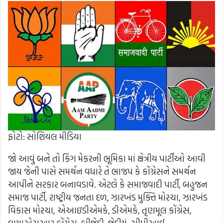
ફોટો: સોશિયલ મીડિયા
જો આવું બને તો કિંગ મેકરની ભૂમિકા માં ક્ષેત્રીય પાર્ટીઓ આવી
જાય જેની પાસે સમર્થન વધારે તે ભાજપ કે કોંગ્રેસને સમર્થન
આપીને સરકાર બનાવડાવે. એટલે કે સમાજવાદી પાર્ટી, બહુજન
સમાજ પાર્ટી, રાષ્ટ્રીય જનતા દળ, ઝારખંડ મુક્તિ મોરચા, ઝારખંડ
વિકાસ મોરચા, એઆઇડીએમકે, ડીએમકે, તૃણમૂલ કોંગ્રેસ,