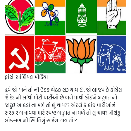
ફોટો: સોશિયલ મીડિયા
હવે જો અને તો ની ઉઠક બેઠક શરૂ થાય છે. જો ભાજપ કે કોંગ્રેસ
જે દેશની સૌથી મોટી પાર્ટીઓ છે બંને માંથી કોઈને બહુમત નો
જાદુઈ આંકડો ના મળે તો શું થાય?? એટલે કે કોઈ પાર્ટીઓને
સરકાર બનાવવા માટે સ્પષ્ટ બહુમત ના મળે તો શું થાય? ત્રીશંકુ
લોકસભાની સ્થિતિનું સર્જન થાય તો!?