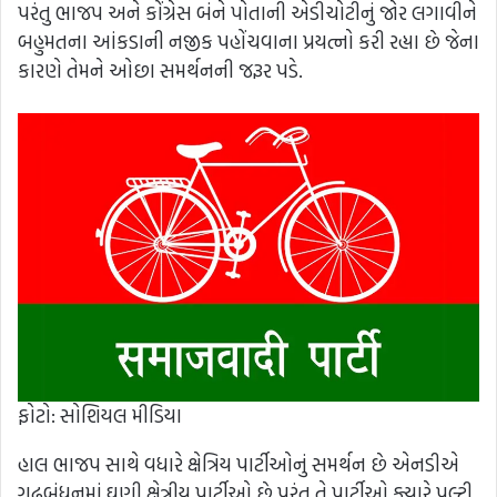
પરંતુ ભાજપ અને કોંગ્રેસ બંને પોતાની એડીચોટીનું જોર લગાવીને
બહુમતના આંકડાની નજીક પહોંચવાના પ્રયત્નો કરી રહ્યા છે જેના
કારણે તેમને ઓછા સમર્થનની જરૂર પડે.
ફોટો: સોશિયલ મીડિયા
હાલ ભાજપ સાથે વધારે ક્ષેત્રિય પાર્ટીઓનું સમર્થન છે એનડીએ
ગઢબંધનમાં ઘણી ક્ષેત્રીય પાર્ટીઓ છે પરંતુ તે પાર્ટીઓ ક્યારે પલ્ટી