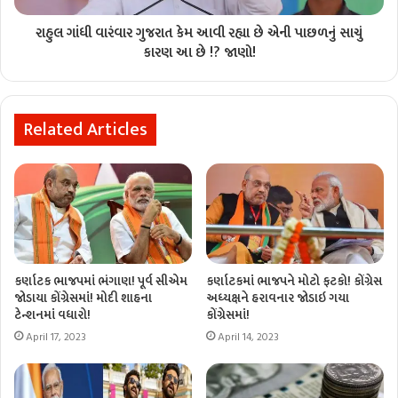
રાહુલ ગાંધી વારંવાર ગુજરાત કેમ આવી રહ્યા છે એની પાછળનું સાચું
કારણ આ છે !? જાણો!
Related Articles
કર્ણાટક ભાજપમાં ભંગાણ! પૂર્વ સીએમ
કર્ણાટકમાં ભાજપને મોટો ફટકો! કોંગ્રેસ
જોડાયા કોંગ્રેસમાં! મોદી શાહના
અધ્યક્ષને હરાવનાર જોડાઇ ગયા
ટેન્શનમાં વધારો!
કોંગ્રેસમાં!
April 17, 2023
April 14, 2023