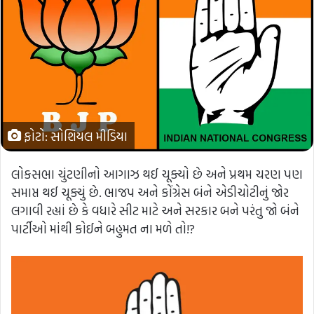
ફોટો: સોશિયલ મીડિયા
લોકસભા ચુંટણીનો આગાઝ થઈ ચૂક્યો છે અને પ્રથમ ચરણ પણ
સમાપ્ત થઈ ચૂક્યું છે. ભાજપ અને કોંગ્રેસ બંને એડીચોટીનું જોર
લગાવી રહ્યાં છે કે વધારે સીટ માટે અને સરકાર બને પરંતુ જો બંને
પાર્ટીઓ માંથી કોઈને બહુમત ના મળે તો!?