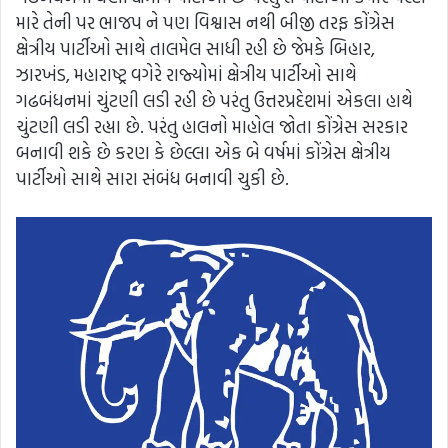
મારે તેની પર ભાજપ ને પણ વિશ્વાસ નથી બીજી તરફ કોંગ્રેસ
ક્ષેત્રીય પાર્ટીઓ સાથે તાલમેલ સાધી રહી છે જેમકે બિહાર,
ઝારખંડ, મહારાષ્ટ્ર વગેરે રાજ્યોમાં ક્ષેત્રીય પાર્ટીઓ સાથે
ગઢબંધનમાં ચુંટણી લડી રહી છે પરંતુ ઉત્તરપ્રદેશમાં એકલા હાથે
ચુંટણી લડી રહ્યા છે. પરંતુ હાલનો માહોલ જોતા કોંગ્રેસ સરકાર
બનાવી શકે છે કરણ કે છેલ્લા એક બે વર્ષમાં કોંગ્રેસ ક્ષેત્રીય
પાર્ટીઓ સાથે સારા સંબંધ બનાવી ચુકી છે.