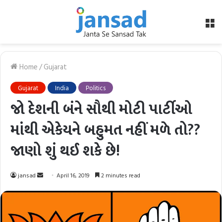
M
Home
/
Gujarat
Gujarat
India
Politics
જો દેશની બંને સૌથી મોટી પાર્ટીઓ
માંથી એકેયને બહુમત નહીં મળે તો??
જાણો શું થઈ શકે છે!
Send
jansad
April 16, 2019
2 minutes read
an
email