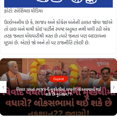
ફોટો: સોશિયલ મીડિયા
ઉલ્લેખનીય છે કે, ભાજપ અને કોંગ્રેસ બંનેની હાલત જોવા જઈએ
તો હાલ બંને માંથી કોઈ પાર્ટીને સ્પષ્ટ બહુમત નથી મળી રહી એક
તરફ જનતા મોંઘવારીથી ત્રસ્ત છે ત્યારે જનતા પણ બદલાવના
મૂડમાં છે. એટલે જો અને તો પર રાજનીતિ ટકેલી છે.
Gujarat
 લોકસભામાં થઈ
લોકસભા ચૂંટણી પહેલાં ભાજપમાં ભંગાણ?? 
પરંપરા તૂટશે?? જાણો!!