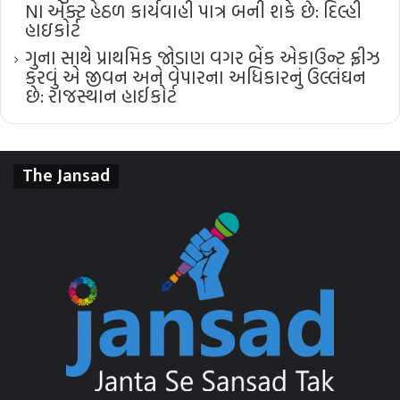
NI એક્ટ હેઠળ કાર્યવાહી પાત્ર બની શકે છે: દિલ્હી
હાઇકોર્ટ
ગુના સાથે પ્રાથમિક જોડાણ વગર બેંક એકાઉન્ટ ફ્રીઝ
કરવું એ જીવન અને વેપારના અધિકારનું ઉલ્લંઘન
છે: રાજસ્થાન હાઈકોર્ટ
The Jansad