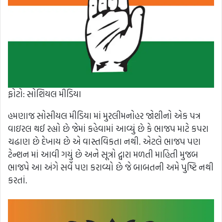
ફોટો: સોશિયલ મીડિયા
હમણાજ સોસીયલ મીડિયા માં મુરલીમનોહર જોશીનો એક પત્ર
વાઇરલ થઈ રહ્યો છે જેમાં કહેવામાં આવ્યું છે કે ભાજપ માટે કપરા
ચઢાણ છે દેખાય છે એ વાસ્તવિકતા નથી. એટલે ભાજપ પણ
ટેન્શન માં આવી ગયું છે અને સૂત્રો દ્વારા મળતી માહિતી મુજબ
ભાજપે આ અંગે સર્વે પણ કરાવ્યો છે જે બાબતની અમે પુષ્ટિ નથી
કરતાં.