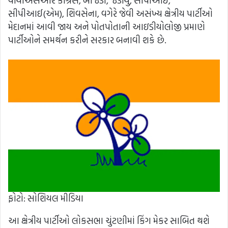
વાયાએસઆર કોંગ્રેસ, બીજેડી, જેડીયું, સીપીઆઈ,
સીપીઆઈ(એમ), શિવસેના, વગેરે જેવી અસંખ્ય ક્ષેત્રીય પાર્ટીઓ
મેદાનમાં આવી જાય અને પોતપોતાની આઇડીયોલોજી પ્રમાણે
પાર્ટીઓને સમર્થન કરીને સરકાર બનાવી શકે છે.
ફોટો: સોશિયલ મીડિયા
આ ક્ષેત્રીય પાર્ટીઓ લોકસભા ચુંટણીમાં કિંગ મેકર સાબિત થશે