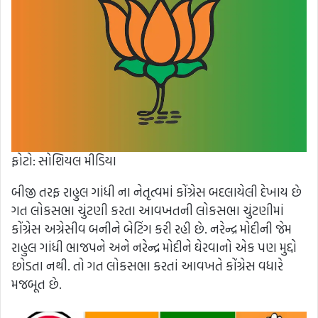
ફોટો: સોશિયલ મીડિયા
બીજી તરફ રાહુલ ગાંધી ના નેતૃત્વમાં કોંગ્રેસ બદલાયેલી દેખાય છે
ગત લોકસભા ચુંટણી કરતા આવખતની લોકસભા ચુંટણીમાં
કોંગ્રેસ અગ્રેસીવ બનીને બેટિંગ કરી રહી છે. નરેન્દ્ર મોદીની જેમ
રાહુલ ગાંધી ભાજપને અને નરેન્દ્ર મોદીને ઘેરવાનો એક પણ મુદ્દો
છોડતા નથી. તો ગત લોકસભા કરતાં આવખતે કોંગ્રેસ વધારે
મજબૂત છે.