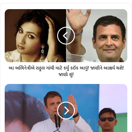
આ અભિનેત્રીએ રાહુલ ગાંધી માટે કર્યું કઈંક આવું! જાણીને આશ્ચર્ય થશે!
જાણો શું!