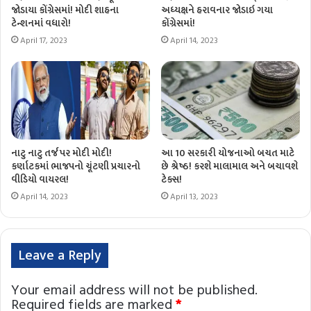
જોડાયા કોંગ્રેસમાં! મોદી શાહના
અધ્યક્ષને હરાવનાર જોડાઇ ગયા
ટેન્શનમાં વધારો!
કોંગ્રેસમાં!
April 17, 2023
April 14, 2023
નાટુ નાટુ તર્જ પર મોદી મોદી!
આ 10 સરકારી યોજનાઓ બચત માટે
કર્ણાટકમાં ભાજપનો ચૂંટણી પ્રચારનો
છે શ્રેષ્ઠ! કરશે માલામાલ અને બચાવશે
વીડિયો વાયરલ!
ટેક્સ!
April 14, 2023
April 13, 2023
Leave a Reply
Your email address will not be published.
Required fields are marked
*