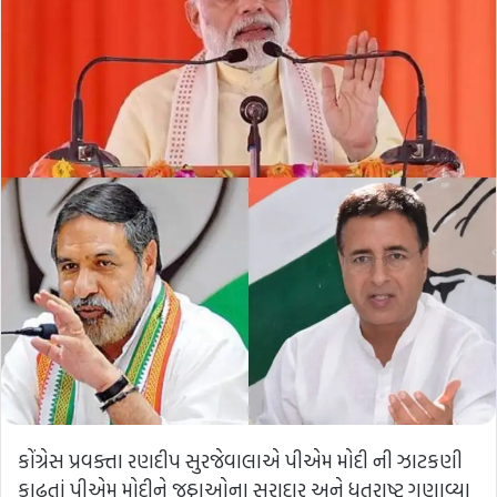
કોંગ્રેસ પ્રવક્તા રણદીપ સુરજેવાલાએ પીએમ મોદી ની ઝાટકણી
કાઢતાં પીએમ મોદીને જૂઠ્ઠાઓના સરાદાર અને ધૃતરાષ્ટ્ર ગણાવ્યા