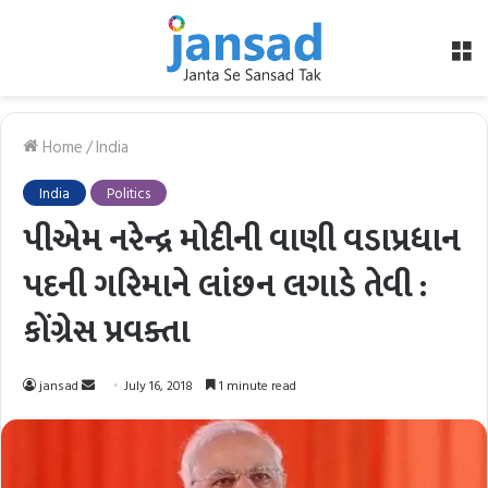
M
Home
/
India
India
Politics
પીએમ નરેન્દ્ર મોદીની વાણી વડાપ્રધાન
પદની ગરિમાને લાંછન લગાડે તેવી :
કોંગ્રેસ પ્રવક્તા
Send
jansad
July 16, 2018
1 minute read
an
email