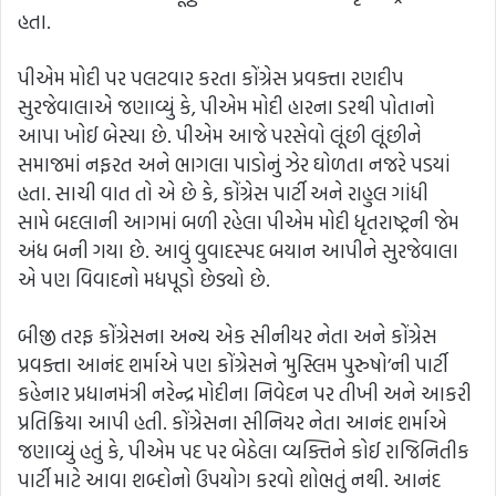
હતા.
પીએમ મોદી પર પલટવાર કરતા કોંગ્રેસ પ્રવક્તા રણદીપ
સુરજેવાલાએ જણાવ્યું કે, પીએમ મોદી હારના ડરથી પોતાનો
આપા ખોઈ બેસ્યા છે. પીએમ આજે પરસેવો લૂંછી લૂંછીને
સમાજમાં નફરત અને ભાગલા પાડોનું ઝેર ઘોળતા નજરે પડયાં
હતા. સાચી વાત તો એ છે કે, કોંગ્રેસ પાર્ટી અને રાહુલ ગાંધી
સામે બદલાની આગમાં બળી રહેલા પીએમ મોદી ધૃતરાષ્ટ્રની જેમ
અંધ બની ગયા છે. આવું વુવાદસ્પદ બયાન આપીને સુરજેવાલા
એ પણ વિવાદનો મધપૂડો છેડ્યો છે.
બીજી તરફ કોંગ્રેસના અન્ય એક સીનીયર નેતા અને કોંગ્રેસ
પ્રવક્તા આનંદ શર્માએ પણ કોંગ્રેસને ‘મુસ્લિમ પુરુષો’ની પાર્ટી
કહેનાર પ્રધાનમંત્રી નરેન્દ્ર મોદીના નિવેદન પર તીખી અને આકરી
પ્રતિક્રિયા આપી હતી. કોંગ્રેસના સીનિયર નેતા આનંદ શર્માએ
જણાવ્યું હતું કે, પીએમ પદ પર બેઠેલા વ્યક્તિને કોઈ રાજિનિતીક
પાર્ટી માટે આવા શબ્દોનો ઉપયોગ કરવો શોભતું નથી. આનંદ