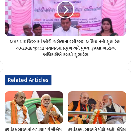
અમદાવાદ જિલ્લામાં ઓરી-રુબેલાના રસીકરણ અભિયાનનો શુભારંભ,
અમદાવાદ જીલ્લા પંચાયતના પ્રમુખ અને મુખ્ય જીલ્લા આરોગ્ય
અધિકારીએ કરાયો શુભારંભ
Related Articles
કર્ણાટક ભાજપમાં ભંગાણ! પૂર્વ સીએમ
કર્ણાટકમાં ભાજપને મોટો ફટકો! કોંગ્રેસ