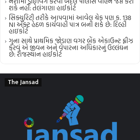
નશામાં ડ્રાઇવિંગ કરવા બદલ પોલીસ વાહન જપ્ત કરી
શકે નહીં: તેલંગાણા હાઈકોર્ટ
સિક્યુરિટી તરીકે આપવામાં આવેલ ચેક પણ ક. 138
NI એક્ટ હેઠળ કાર્યવાહી પાત્ર બની શકે છે: દિલ્હી
હાઇકોર્ટ
ગુના સાથે પ્રાથમિક જોડાણ વગર બેંક એકાઉન્ટ ફ્રીઝ
કરવું એ જીવન અને વેપારના અધિકારનું ઉલ્લંઘન
છે: રાજસ્થાન હાઈકોર્ટ
The Jansad