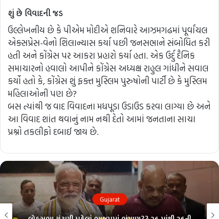
શું છે વિવાદની જડ
ઉલ્લેખનીય છે કે પીએમ મોદીએ શનિવારે આઝમગઢમાં પૂર્વાંચલ
એક્સપ્રેસ-વેનો શિલાન્યાસ કર્યા પછી જનસભાને સંબોધિત કરી
હતી અને કોંગ્રેસ પર આકરા પ્રહારો કર્યા હતા. એક ઉર્દુ દૈનિક
સમાચારનો હવાલો આપીને કોંગ્રેસ અધ્યક્ષ રાહુલ ગાંધીને સવાલ
કર્યો હતો કે, કોંગ્રેસ શું ફક્ત મુસ્લિમ પુરુષોની પાર્ટી છે કે મુસ્લિમ
મહિલાઓની પણ છે?
બસ ત્યાંથી જ વાદ વિવાદના મધપૂડા ઉડાઉડ કરવા લાગ્યા છે અને
આ વિવાદ શાંત થવાનું નામ નથી દેતો આમાં જનતાના સાચા
પ્રશ્નો તકલીફો દબાઈ જાય છે.
Gujarat