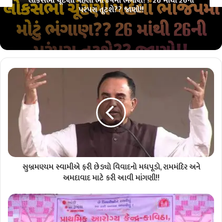
લોકસભા ચૂંટણી પહેલાં ભાજપમાં ભંગાણ?? 26 માંથી 26ની
પરંપરા તૂટશે?? જાણો!!
સુબ્રમણ્યમ સ્વામીએ ફરી છેડ્યો વિવાદનો મધપૂડો, રામમંદિર અને
અમદાવાદ માટે કરી આવી માંગણી!!