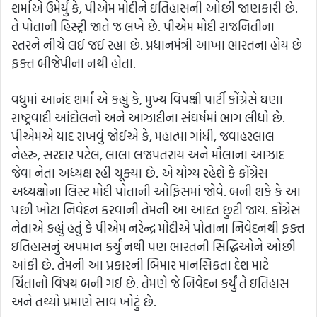
શર્માએ ઉમેર્યું કે, પીએમ મોદીને ઇતિહાસની ઓછી જાણકારી છે.
તે પોતાની હિસ્ટ્રી જાતે જ લખે છે. પીએમ મોદી રાજનિતીના
સ્તરને નીચે લઈ જઈ રહ્યા છે. પ્રધાનમંત્રી આખા ભારતના હોય છે
ફક્ત બીજેપીના નથી હોતા.
વધુમાં આનંદ શર્મા એ કહ્યું કે, મુખ્ય વિપક્ષી પાર્ટી કોંગ્રેસે ઘણા
રાષ્ટ્રવાદી આંદોલનો અને આઝાદીના સંઘર્ષમાં ભાગ લીધો છે.
પીએમએ યાદ રાખવું જોઈએ કે, મહાત્મા ગાંધી, જવાહરલાલ
નેહરુ, સરદાર પટેલ, લાલા લજપતરાય અને મૌલાના આઝાદ
જેવા નેતા અધ્યક્ષ રહી ચૂક્યા છે. એ યોગ્ય રહેશે કે કોંગ્રેસ
અધ્યક્ષોના લિસ્ટ મોદી પોતાની ઓફિસમાં જોવે. બની શકે કે આ
પછી ખોટા નિવેદન કરવાની તેમની આ આદત છુટી જાય. કોંગ્રેસ
નેતાએ કહ્યું હતું કે પીએમ નરેન્દ્ર મોદીએ પોતાના નિવેદનથી ફક્ત
ઇતિહાસનું અપમાન કર્યું નથી પણ ભારતની સિદ્ધિઓને ઓછી
આંકી છે. તેમની આ પ્રકારની બિમાર માનસિકતા દેશ માટે
ચિંતાનો વિષય બની ગઈ છે. તેમણે જે નિવેદન કર્યું તે ઇતિહાસ
અને તથ્યો પ્રમાણે સાવ ખોટું છે.