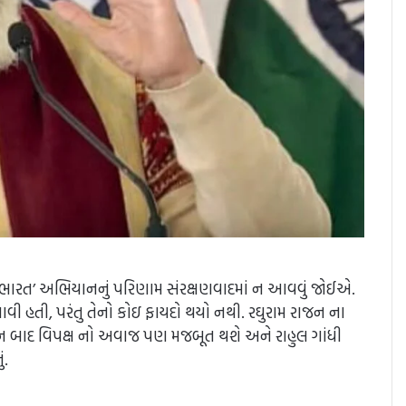
્ભર ભારત’ અભિયાનનું પરિણામ સંરક્ષણવાદમાં ન આવવું જોઈએ.
ી હતી, પરંતુ તેનો કોઇ ફાયદો થયો નથી. રઘુરામ રાજન ના
દન બાદ વિપક્ષ નો અવાજ પણ મજબૂત થશે અને રાહુલ ગાંધી
ં.