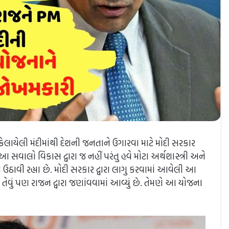
 ફેલાયેલી મંદીમાંથી દેશની જનતાને ઉગારવા માટે મોદી સરકાર
વાલો વિકાસ દ્વારા જ નહીં પરંતુ હવે મોટા અર્થશાસ્ત્રી અને
 ઉઠાવી રહ્યા છે. મોદી સરકાર દ્વારા લાગુ કરવામાં આવેલી આ
વું પણ રાજન દ્વારા જણાંવવામાં આવ્યું છે. તેમણે આ યોજના