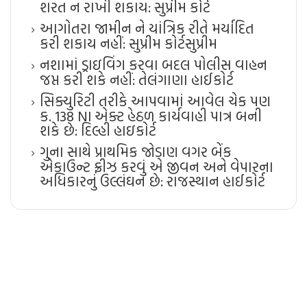
શરત ન રાખી શકાય: સુપ્રીમ કોર્ટ
આગોતરા જામીન ને યાંત્રિક રીતે મર્યાદિત
કરી શકાય નહીં: સુપ્રીમ કોર્ટ​સુપ્રીમ
નશામાં ડ્રાઇવિંગ કરવા બદલ પોલીસ વાહન
જપ્ત કરી શકે નહીં: તેલંગાણા હાઈકોર્ટ
સિક્યુરિટી તરીકે આપવામાં આવેલ ચેક પણ
ક. 138 NI એક્ટ હેઠળ કાર્યવાહી પાત્ર બની
શકે છે: દિલ્હી હાઇકોર્ટ
ગુના સાથે પ્રાથમિક જોડાણ વગર બેંક
એકાઉન્ટ ફ્રીઝ કરવું એ જીવન અને વેપારના
અધિકારનું ઉલ્લંઘન છે: રાજસ્થાન હાઈકોર્ટ