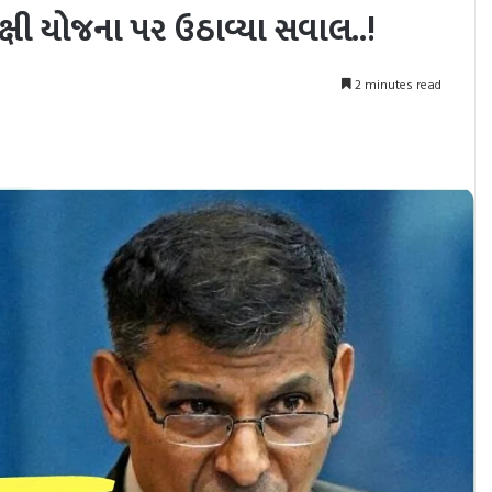
ક્ષી યોજના પર ઉઠાવ્યા સવાલ..!
2 minutes read
nt