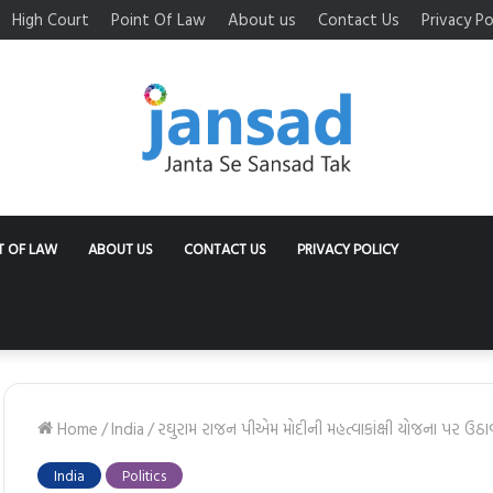
High Court
Point Of Law
About us
Contact Us
Privacy Po
T OF LAW
ABOUT US
CONTACT US
PRIVACY POLICY
Home
/
India
/
રઘુરામ રાજન પીએમ મોદીની મહત્વાકાંક્ષી યોજના પર ઉઠાવ
India
Politics