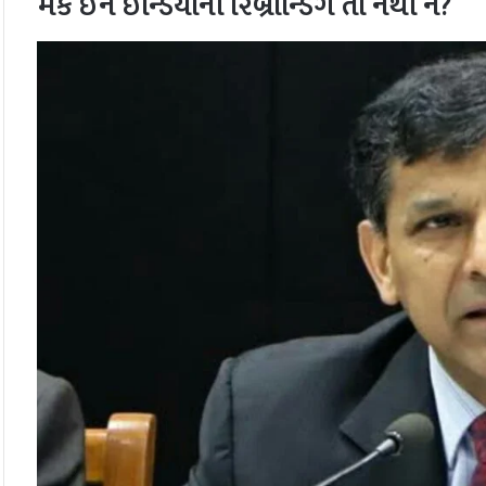
મેક ઈન ઈન્ડિયાની રિબ્રાન્ડિંગ તો નથી ને?