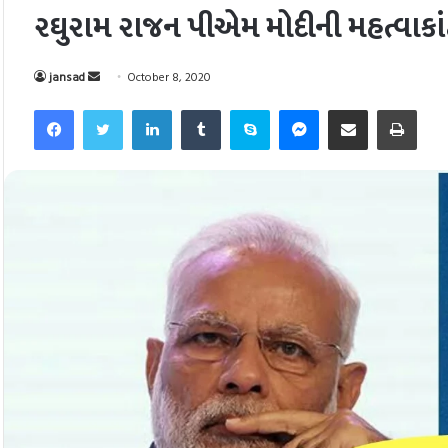
રઘુરામ રાજન પીએમ મોદીની મહત્વાકાં
Send
jansad
October 8, 2020
an
Facebook
Twitter
LinkedIn
Tumblr
Skype
Messenger
Share via Email
Pri
email