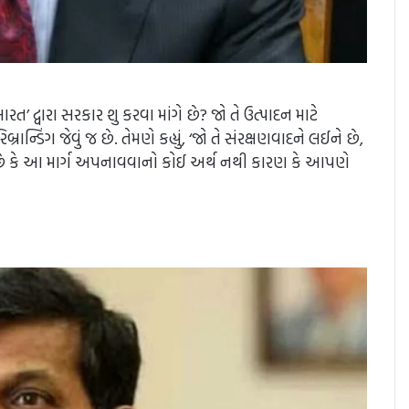
ારત’ દ્વારા સરકાર શુ કરવા માંગે છે? જો તે ઉત્પાદન માટે
્ડિંગ જેવું જ છે. તેમણે કહ્યું, ‘જો તે સંરક્ષણવાદને લઈને છે,
ે લાગે છે કે આ માર્ગ અપનાવવાનો કોઈ અર્થ નથી કારણ કે આપણે