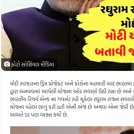
ફોટો સોશિયલ મીડિયા
મોદી સરકારના ડ્રિમ પ્રોજેકટ અને કોરોના મહામારી બાદ ભારતમાં
દ્વારા બનવવામાં આવેલી યોજના ઓર સવાલો ઉઠી રહ્યા છે અને આ સ
ભારતીય રિઝર્વ બેન્ક ના ગવર્નર રહી ચૂકેલા રઘુરામ રાજન સવાલો
યોજના પહેલા લાગું કરી હતી એની એજ છે અથવા એના જેવી છે તે
બાબતે ડર પણ વ્યક્ત કર્યો છે.