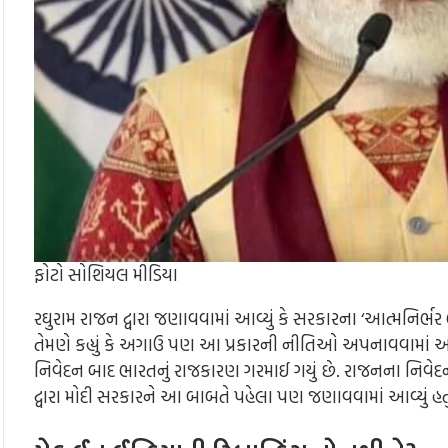
ફોટો સોશિયલ મીડિયા
રઘુરામ રાજન દ્વારા જણાવવામાં આવ્યું કે સરકારના ‘આત્મનિર
તેમણે કહ્યું કે અગાઉ પણ આ પ્રકારની નીતિઓ અપનાવવામાં આવ
નિવેદન બાદ ભારતનું રાજકારણ ગરમાઈ ગયું છે. રાજનના નિવે
દ્વારા મોદી સરકારને આ બાબતે પહેલા પણ જણાવવામાં આવ્યું હતુ