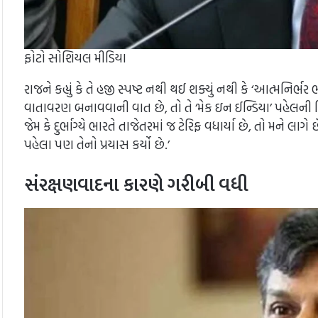
ફોટો સોશિયલ મીડિયા
રાજને કહ્યું કે તે હજી સ્પષ્ટ નથી થઈ શક્યું નથી કે ‘આત્મનિર્ભર ભ
વાતાવરણ બનાવવાની વાત છે, તો તે ‘મેક ઇન ઈન્ડિયા’ પહેલની રિબ્રાન
જેમ કે દુર્ભાગ્યે ભારતે તાજેતરમાં જ ટેરિફ વધાર્યા છે, તો મન
પહેલા પણ તેનો પ્રયાસ કર્યો છે.’
સંરક્ષણવાદના કારણે ગરીબી વધી