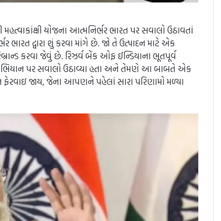
ી મહત્વાકાંક્ષી યોજના આત્મનિર્ભર ભારત પર સવાલો ઉઠાવતાં
ર ભારત દ્વારા શું કરવા માંગે છે. જો તે ઉત્પાદન માટે એક
ન્ડ કરવા જેવું છે. રિઝર્વ બેંક ઓફ ઈન્ડિયાના ભૂતપૂર્વ
ત’ અભિયાન પર સવાલો ઉઠાવ્યા હતા અને તેમણે આ બાબતે એક
માં ન ફેરવાઇ જાય, જેના આપણને પહેલાં સારા પરિણામો મળ્યા