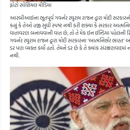
ફોટો સોશિયલ મીડિયા
આરબીઆઈના ભૂતપૂર્વ ગવર્નર રઘુરામ રાજન દ્વારા મોદી સરકારન
કહ્યું કે તેઓ હજી સુધી સ્પષ્ટ નથી કરી શક્યા કે સરકાર આત્મનિર્ભ
વાતાવરણ બનાવવાની વાત છે, તો તે મેક ઈન ઈન્ડિયા પહેલની રિબ્રા
ગવર્નર રઘુરામ રાજન દ્વારા મોદી સરકારના ‘આત્મનિર્ભર ભાર
ડર પણ વ્યક્ત કર્યો હતો. તેમને ડર છે કે તે ક્યાંક સંરક્ષણવાદ
નથી.