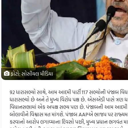
ફોટો: સોસીયલ મીડિયા
92 ધારાસભ્યો સાથે, આમ આદમી પાર્ટી 117 સભ્યોની પંજાબ વિધાનસ
ધારાસભ્યો છે અને તે મુખ્ય વિરોધ પક્ષ છે. એસએડી પાસે ત્રણ
વિધાનસભામાં એક અપક્ષ સભ્ય પણ છે. પંજાબની આમ આદમી પાર્ટ
બોલાવીને વિશ્વાસ મત માંગશે. પંજાબ AAPએ ભાજપ પર રાજ્યમા
કરવાનો આરોપ લગાવ્યાના દિવસો પછી, મુખ્ય પ્રધાન ભગવંત માને