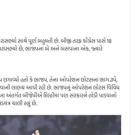
ભ્યો સાથે પૂર્ણ બહુમતી છે. બીજી તરફ કોંગ્રેસ પાસે 18
 ધારાસભ્યો છે, ભાજપના બે અને બસપાના એક, જ્યારે
 લગાવ્યો હતો કે ભાજપ, તેના ઓપરેશન લોટસના ભાગ રૂપે,
ચૂકવવાની લાલચ આપી રહી છે. ભાજપનું ઓપરેશન લોટસ વિવિધ
 છે. આ અંતર્ગત બીજેપીએ દિલ્હીમાં પણ સરકારને તોડી પાડવાનો
ત્ર ચાલી રહ્યું છે.