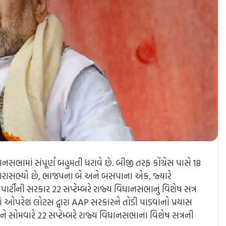
ભામાં સંપૂર્ણ બહુમતી ધરાવે છે. બીજી તરફ કોંગ્રેસ પાસે 18
 ધારાસભ્યો છે, ભાજપના બે અને બસપાના એક, જ્યારે
ીની સરકાર 22 સપ્ટેમ્બરે રાજ્ય વિધાનસભાનું વિશેષ સત્ર
ં ઓપરેશ લોટસ દ્વારા AAP સરકારને તોડી પાડવાનો પ્રયાસ
 સોમવારે 22 સપ્ટેમ્બરે રાજ્ય વિધાનસભાના વિશેષ સત્રની