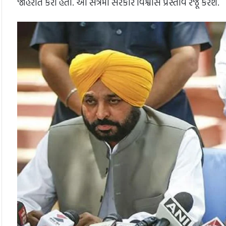
જાહેરાત કરી હતી. આ સત્રમાં સરકાર વિશ્વાસ પ્રસ્તાવ રજૂ કરશે.