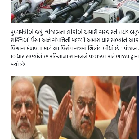
મુખ્યમંત્રીએ કહ્યું, “પંજાબના લોકોએ અમારી સરકારને પ્રચંડ બહુ
શક્તિઓ પૈસા અને સંપત્તિની મદદથી અમારા ધારાસભ્યોને આકર્ષ
વિશ્વાસ મેળવવા માટે આ વિશેષ સત્રમાં નિર્ણય લીધો છે.” પં
10 ધારાસભ્યોને છ મહિનાના શાસનને પછાડવા માટે ભાજપ દ્વા
કર્યો છે.