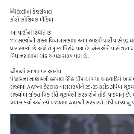
ફોટો સોશિયલ મીડિયા
આ પાર્ટીની સ્થિતિ છે
117 સભ્યોની રાજ્ય વિધાનસભામાં આમ આદમી પાર્ટી પાસે 92 ધારાસ
ધારાસભ્યો છે અને તે મુખ્ય વિરોધ પક્ષ છે. એસએડી પાસે ત્રણ
વિધાનસભામાં એક અપક્ષ સભ્ય પણ છે.
ચીમાનો ભાજપ પર આરોપ
પંજાબના નાણામંત્રી હરપાલ સિંહ ચીમાએ ગયા અઠવાડિયે આરોપ
રાજ્યમાં AAPના કેટલાક ધારાસભ્યોને 25-25 કરોડ રૂપિયા 
રાજ્યોમાં લોકતાંત્રિક રીતે ચૂંટાયેલી સરકારોને તોડી પાડવાનું
પ્રયાસ કર્યો અને હવે પંજાબમાં AAPની સરકારને તોડી પાડવાનું ષડયં