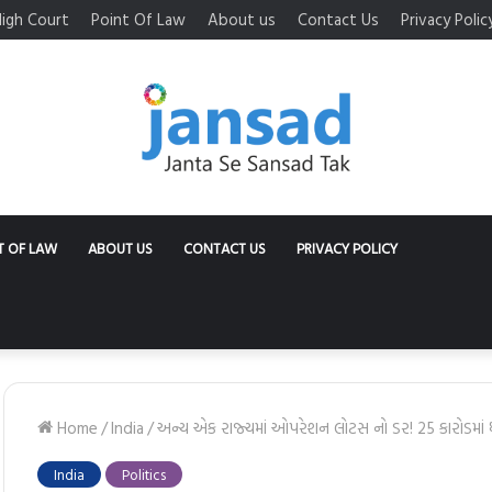
igh Court
Point Of Law
About us
Contact Us
Privacy Polic
T OF LAW
ABOUT US
CONTACT US
PRIVACY POLICY
Home
/
India
/
અન્ય એક રાજ્યમાં ઓપરેશન લોટસ નો ડર! 25 કારોડમા
India
Politics