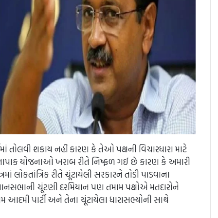
દર્ભમાં તોલવી શકાય નહીં કારણ કે તેઓ પક્ષની વિચારધારા માટે
ની નાપાક યોજનાઓ ખરાબ રીતે નિષ્ફળ ગઈ છે કારણ કે અમારી
્રમાં લોકતાંત્રિક રીતે ચૂંટાયેલી સરકારને તોડી પાડવાના
 વિધાનસભાની ચૂંટણી દરમિયાન પણ તમામ પક્ષોએ મતદારોને
આદમી પાર્ટી અને તેના ચૂંટાયેલા ધારાસભ્યોની સાથે