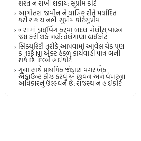
શરત ન રાખી શકાય: સુપ્રીમ કોર્ટ
આગોતરા જામીન ને યાંત્રિક રીતે મર્યાદિત
કરી શકાય નહીં: સુપ્રીમ કોર્ટ​સુપ્રીમ
નશામાં ડ્રાઇવિંગ કરવા બદલ પોલીસ વાહન
જપ્ત કરી શકે નહીં: તેલંગાણા હાઈકોર્ટ
સિક્યુરિટી તરીકે આપવામાં આવેલ ચેક પણ
ક. 138 NI એક્ટ હેઠળ કાર્યવાહી પાત્ર બની
શકે છે: દિલ્હી હાઇકોર્ટ
ગુના સાથે પ્રાથમિક જોડાણ વગર બેંક
એકાઉન્ટ ફ્રીઝ કરવું એ જીવન અને વેપારના
અધિકારનું ઉલ્લંઘન છે: રાજસ્થાન હાઈકોર્ટ