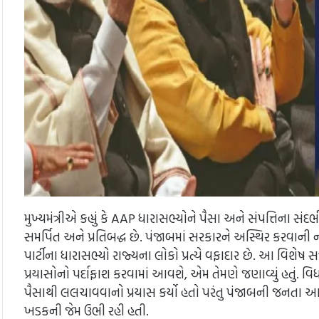
મુખ્યમંત્રીએ કહ્યું કે AAP ધારાસભ્યોને પૈસા અને સંપત્તિના સં
સમર્પિત અને પ્રતિબદ્ધ છે. પંજાબમાં સરકારને અસ્થિર કરવા
પાર્ટીના ધારાસભ્યો રાજ્યના લોકો પ્રત્યે વફાદાર છે. આ વિશેષ સત
પ્રયાસોનો પર્દાફાશ કરવામાં આવશે, એમ તેમણે જણાવ્યું હતું.
પૈસાથી લલચાવવાનો પ્રયાસ કર્યો હતો પરંતુ પંજાબની જનતા આમ 
ખડકની જેમ ઉભી રહી હતી.