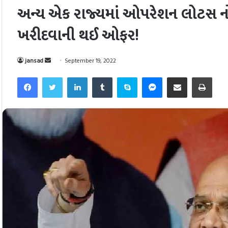
અન્ય એક રાજ્યમાં ઓપરેશન લોટસ નો
ખરીદવાની થઈ ઓફર!
Send
jansad
September 19, 2022
an
Facebook
Twitter
LinkedIn
Tumblr
Skype
Messenger
Share via Email
Pri
email