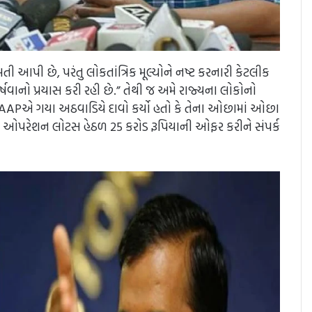
મતી આપી છે, પરંતુ લોકતાંત્રિક મૂલ્યોને નષ્ટ કરનારી કેટલીક
વાનો પ્રયાસ કરી રહી છે.” તેથી જ અમે રાજ્યના લોકોનો
જાબ AAPએ ગયા અઠવાડિયે દાવો કર્યો હતો કે તેના ઓછામાં ઓછા
રા ઓપરેશન લોટસ હેઠળ 25 કરોડ રૂપિયાની ઓફર કરીને સંપર્ક