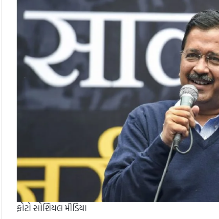
ફોટો સોશિયલ મીડિયા