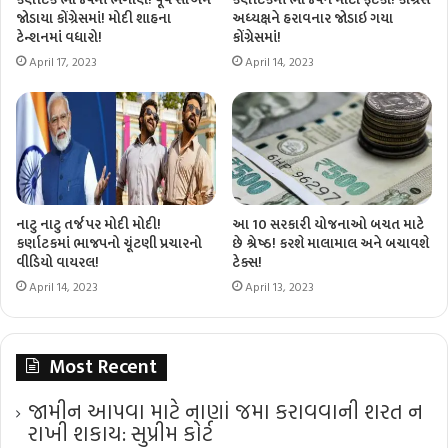
જોડાયા કોંગ્રેસમાં! મોદી શાહના
અધ્યક્ષને હરાવનાર જોડાઇ ગયા
ટેન્શનમાં વધારો!
કોંગ્રેસમાં!
April 17, 2023
April 14, 2023
નાટુ નાટુ તર્જ પર મોદી મોદી!
આ 10 સરકારી યોજનાઓ બચત માટે
કર્ણાટકમાં ભાજપનો ચૂંટણી પ્રચારનો
છે શ્રેષ્ઠ! કરશે માલામાલ અને બચાવશે
વીડિયો વાયરલ!
ટેક્સ!
April 14, 2023
April 13, 2023
Most Recent
જામીન આપવા માટે નાણાં જમા કરાવવાની શરત ન
રાખી શકાય: સુપ્રીમ કોર્ટ