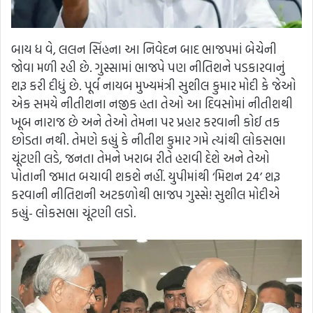
બાય ધ વે, લલન સિંહના આ નિવેદન બાદ ભાજપમાં બેચેની
જોવા મળી રહી છે. ગુસ્સામાં ભાજપે પણ નીતિશને પડકારવાનું
શરૂ કરી દીધું છે. પૂર્વ નાયબ મુખ્યમંત્રી સુશીલ કુમાર મોદી કે જેઓ
એક સમયે નીતીશના નજીક હતા તેઓ આ દિવસોમાં નીતીશથી
ખૂબ નારાજ છે અને તેઓ તેમના પર પ્રહાર કરવાની કોઈ તક
છોડતા નથી. તેમણે કહ્યું કે નીતીશ કુમાર ગમે ત્યાંથી લોકસભા
ચૂંટણી લડે, જનતા તેમને ખરાબ રીતે હરાવી દેશે અને તેઓ
પોતાની જમાત બચાવી શકશે નહીં. યુપીમાંથી ‘મિશન 24’ શરૂ
કરવાની નીતિશની અટકળોથી ભાજપ ગુસ્સે! સુશીલ મોદીએ
કહ્યું- લોકસભા ચૂંટણી લડો.