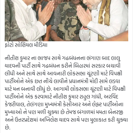
ફોટો સોશિયલ મીડિયા
નીતીશ કુમાર ના ભાજપ સાથે ગઢબંધનના ભંગાણ બાદ લાલુ
યાદવની પાર્ટી સાથે ગઢબંધન કરીને બિહારમાં સરકાર બચાવી
લીધી અને સાથે સાથે આવનારી લોકસભા ચૂંટણી માટે વિપક્ષી
પાર્ટીઓને એક છત નીચે લાવીને પ્રધાનમંત્રી મોદી સામે લડવા
માટે મન બનાવી લીધું છે. આગામી લોકસભા ચૂંટણી માટે વિપક્ષી
પાર્ટીઓને એક કરવામાટે નીતીશ કુમાર રાહુલ ગાંધી, અરવિંદ
કેજરીવાલ, તેલંગણા મુખ્યમંત્રી કેસીઆર અને લેફ્ટ પાર્ટીઓના
મુખ્યાઓ ને પણ મળી ચુક્યા છે તેમજ બંગાળમાં મમતા બેનરજી
અને ઉત્તરપ્રદેશમાં અખિલેશ યાદવ સાથે પણ મુલાકાત કરી ચુક્યા
છે.