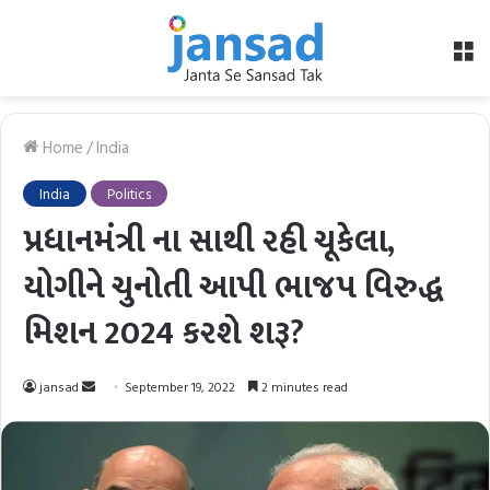
M
Home
/
India
India
Politics
પ્રધાનમંત્રી ના સાથી રહી ચૂકેલા,
યોગીને ચુનોતી આપી ભાજપ વિરુદ્ધ
મિશન 2024 કરશે શરૂ?
Send
jansad
September 19, 2022
2 minutes read
an
email