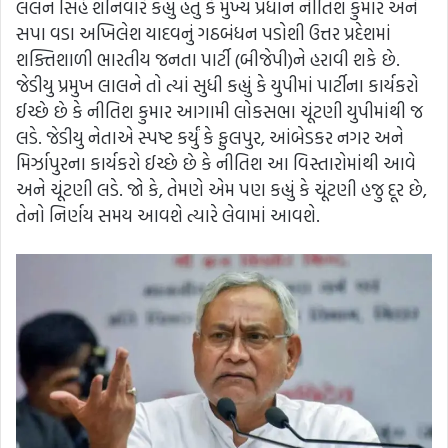
લલન સિંહે શનિવારે કહ્યું હતું કે મુખ્ય પ્રધાન નીતિશ કુમાર અને
સપા વડા અખિલેશ યાદવનું ગઠબંધન પડોશી ઉત્તર પ્રદેશમાં
શક્તિશાળી ભારતીય જનતા પાર્ટી (બીજેપી)ને હરાવી શકે છે.
જેડીયુ પ્રમુખ લાલને તો ત્યાં સુધી કહ્યું કે યુપીમાં પાર્ટીના કાર્યકરો
ઈચ્છે છે કે નીતિશ કુમાર આગામી લોકસભા ચૂંટણી યુપીમાંથી જ
લડે. જેડીયુ નેતાએ સ્પષ્ટ કર્યું કે ફુલપુર, આંબેડકર નગર અને
મિર્ઝાપુરના કાર્યકરો ઈચ્છે છે કે નીતિશ આ વિસ્તારોમાંથી આવે
અને ચૂંટણી લડે. જો કે, તેમણે એમ પણ કહ્યું કે ચૂંટણી હજુ દૂર છે,
તેનો નિર્ણય સમય આવશે ત્યારે લેવામાં આવશે.