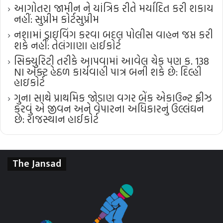
આગોતરા જામીન ને યાંત્રિક રીતે મર્યાદિત કરી શકાય
નહીં: સુપ્રીમ કોર્ટ​સુપ્રીમ
નશામાં ડ્રાઇવિંગ કરવા બદલ પોલીસ વાહન જપ્ત કરી
શકે નહીં: તેલંગાણા હાઈકોર્ટ
સિક્યુરિટી તરીકે આપવામાં આવેલ ચેક પણ ક. 138
NI એક્ટ હેઠળ કાર્યવાહી પાત્ર બની શકે છે: દિલ્હી
હાઇકોર્ટ
ગુના સાથે પ્રાથમિક જોડાણ વગર બેંક એકાઉન્ટ ફ્રીઝ
કરવું એ જીવન અને વેપારના અધિકારનું ઉલ્લંઘન
છે: રાજસ્થાન હાઈકોર્ટ
The Jansad