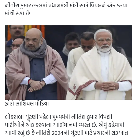
નીતીશ કુમાર હકલમાં પ્રધાનમંત્રી મોદી સામે વિપક્ષને એક કરવા
માંથી રહ્યા છે.
ફોટો સોશિયલ મીડિયા
લોકસભા ચૂંટણી પહેલા મુખ્યમંત્રી નીતિશ કુમાર વિપક્ષી
પાર્ટીઓને એક કરવાના અભિયાનમાં વ્યસ્ત છે. એવું કહેવામાં
આવી રહ્યું છે કે નીતિશે 2024ની ચૂંટણી માટે પ્રચારની શરૂઆત