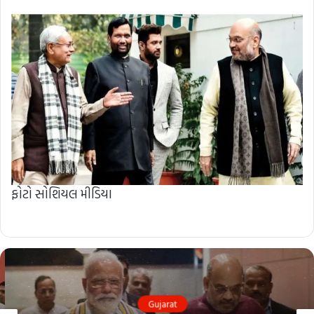
ફોટો સોશિયલ મીડિયા
Gujarat