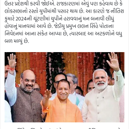
ઉત્તર પ્રદેશથી કરવી જોઈએ. રાજકારણમાં એવું પણ કહેવાય છે કે
લોકસભાનો રસ્તો યુપીમાંથી પસાર થાય છે. આ કારણે જ નીતિશ
કુમારે 2024ની ચૂંટણીમાં યુપીને હરાવવાનું મન બનાવી લીધું
હોવાનું માનવામાં આવે છે. જેડીયુ પ્રમુખ લલન સિંહે પોતાના
નિવેદનમાં આના સંકેત આપ્યા છે, ત્યારબાદ આ અટકળોને વધુ
બળ મળ્યું છે.