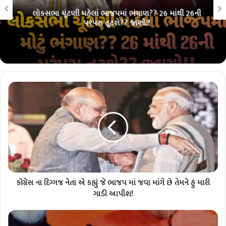
લોકસભા ચૂંટણી પહેલાં ભાજપમાં ભંગાણ?? 26 માંથી 26ની
પરંપરા તૂટશે?? જાણો!!
કોંગ્રેસ ના દિગ્ગજ નેતા એ કહ્યું જે ભાજપ માં જવા માંગે છે તેમને હું મારી
ગાડી આપીશ!