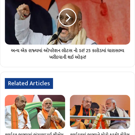
અન્ય એક રાજ્યમાં ઓપરેશન લોટસ નો ડર! 25 કારોડમાં ધારાસભ્ય
ખરીદવાની થઈ ઓફર!
Related Articles
કર્ણાટક ભાજપમાં ભંગાણ! પૂર્વ સીએમ
કર્ણાટકમાં ભાજપને મોટો ફટકો! કોંગ્રેસ