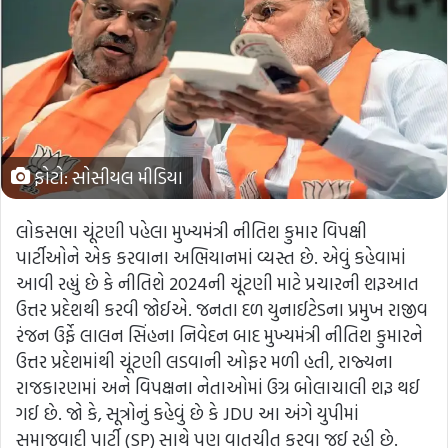
ફોટો: સોસીયલ મીડિયા
લોકસભા ચૂંટણી પહેલા મુખ્યમંત્રી નીતિશ કુમાર વિપક્ષી
પાર્ટીઓને એક કરવાના અભિયાનમાં વ્યસ્ત છે. એવું કહેવામાં
આવી રહ્યું છે કે નીતિશે 2024ની ચૂંટણી માટે પ્રચારની શરૂઆત
ઉત્તર પ્રદેશથી કરવી જોઈએ. જનતા દળ યુનાઈટેડના પ્રમુખ રાજીવ
રંજન ઉર્ફે લાલન સિંહના નિવેદન બાદ મુખ્યમંત્રી નીતિશ કુમારને
ઉત્તર પ્રદેશમાંથી ચૂંટણી લડવાની ઓફર મળી હતી, રાજ્યના
રાજકારણમાં અને વિપક્ષના નેતાઓમાં ઉગ્ર બોલાચાલી શરૂ થઈ
ગઈ છે. જો કે, સૂત્રોનું કહેવું છે કે JDU આ અંગે યુપીમાં
સમાજવાદી પાર્ટી (SP) સાથે પણ વાતચીત કરવા જઈ રહી છે.