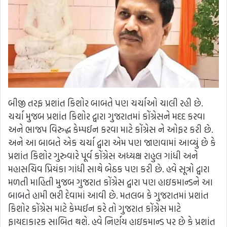
બીજી તરફ પ્રશાંત કિશોર બાબતે પણ ચર્ચાઓ ચાલી રહી છે.
ચર્ચા મુજબ પ્રશાંત કિશોર દ્વારા ગુજરાતમાં કોંગ્રેસને મદદ કરવા
અને ભાજપ વિરુદ્ધ કેમ્પઈન કરવા માટે કોંગ્રેસ ને ઓફર કરી છે.
અને આ બાબતે એક ચર્ચા દ્વારા એમ પણ જાણવામાં આવ્યું છે કે
પ્રશાંત કિશોર ગુરુવારે પૂર્વ કોંગ્રેસ અધ્યક્ષ રાહુલ ગાંધી અને
મહાસચિવ પ્રિયંકા ગાંધી સાથે બેઠક પણ કરી છે. હવે સૂત્રો દ્વારા
મળતી માહિતી મુજબ ગુજરાત કોંગ્રેસ દ્વારા પણ હાઇકમાન્ડને આ
બાબતે હામી ભરી દેવામાં આવી છે. મતલબ કે ગુજરાતમાં પ્રશાંત
કિશોર કોંગ્રેસ માટે કેમ્પઈન કરે તો ગુજરાત કોંગ્રેસ માટે
ફાયદાકારક સાબિત થશે. હવે નિર્ણય હાઇકમાન્ડ પર છે કે પ્રશાંત