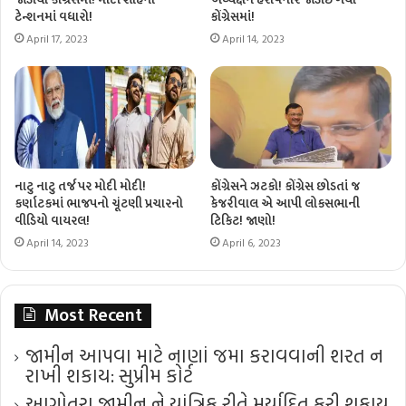
ટેન્શનમાં વધારો!
કોંગ્રેસમાં!
April 17, 2023
April 14, 2023
નાટુ નાટુ તર્જ પર મોદી મોદી!
કોંગ્રેસને ઝટકો! કોંગ્રેસ છોડતાં જ
કર્ણાટકમાં ભાજપનો ચૂંટણી પ્રચારનો
કેજરીવાલ એ આપી લોકસભાની
વીડિયો વાયરલ!
ટિકિટ! જાણો!
April 14, 2023
April 6, 2023
Most Recent
જામીન આપવા માટે નાણાં જમા કરાવવાની શરત ન
રાખી શકાય: સુપ્રીમ કોર્ટ
આગોતરા જામીન ને યાંત્રિક રીતે મર્યાદિત કરી શકાય