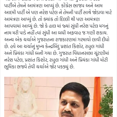
પાર્ટીએ તેમને આમંત્રણ આપ્યું છે. કોંગ્રેસ ભાજપ અને આમ
આદમી પાર્ટી એ પણ નરેશ પટેલ ને તેમની પાર્ટી સાથે જોડાવા માટે
આમંત્રણ આપ્યું છે. તો ક્યાંક તો દિલ્લી થી પણ આમંત્રણ
આપવામાં આવ્યું છે. જો કે હાલ માં જ્યાં સુંધી નરેશ પટેલ મગનું
નામ મરી પાડે નહીં ત્યાં સુંધી આ બધી અફવાહ જ ગણી શકાય.
અન્ય એક ચર્ચાએ ગુજરાતના રાજકારણમાં ગરમાવો લાવી દીધો
છે. હવે આ ચર્ચાનું મુખ્ય કેન્દ્રબિંદુ પ્રશાંત કિશોર, રાહુલ ગાંધી
અને પ્રિયંકા ગાંધી બની ગયા છે. ગુજરાત વિધાનસભા ચૂંટણીમાં
નરેશ પટેલ, પ્રશાંત કિશોર, રાહુલ ગાંધી અને પ્રિયંકા ગાંધી મોટી
ભૂમિકા ભજવે તેવી ચર્ચાએ જોર પકડ્યું છે.