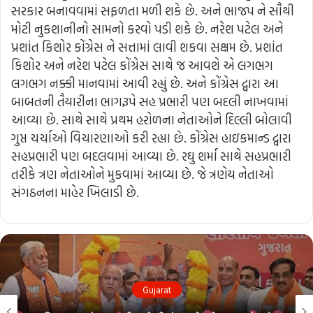
સરકાર બનાવવામાં સફળતા મળી શકે છે. અને ભાજપ ને સૌથી
મોટી નુકશાનીનો સામનો કરવો પડી શકે છે. નરેશ પટેલ અને
પ્રશાંત કિશોર કોંગ્રેસ ને સત્તામાં લાવી શકવા સક્ષમ છે. પ્રશાંત
કિશોર અને નરેશ પટેલ કોંગ્રેસ સાથે જ આવશે એ લગભગ
લગભગ નક્કી માનવામાં આવી રહ્યું છે. અને કોંગ્રેસ દ્વારા આ
બાબતની તૈયારીના ભાગરૂપે સહ પ્રભારી પણ બદલી નાખવામાં
આવ્યા છે. સાથે સાથે પ્રથમ હરોળના નેતાઓને દિલ્લી બોલાવી
ગુપ્ત ચર્ચાઓ વિચારણાઓ કરી રહ્યા છે. કોંગ્રેસ હાઇકમાન્ડ દ્વારા
સહપ્રભારી પણ બદલવામાં આવ્યા છે. રઘુ શર્મા સાથે સહપ્રભારી
તરીકે ત્રણ નેતાઓને મુકવામાં આવ્યા છે. જે ત્રણેય નેતાઓ
સંગઠનના માહેર ખિલાડી છે.
Gujarat