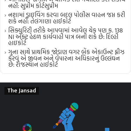
નહીં: સુપ્રીમ કોર્ટ​સુપ્રીમ
નશામાં ડ્રાઇવિંગ કરવા બદલ પોલીસ વાહન જપ્ત કરી
શકે નહીં: તેલંગાણા હાઈકોર્ટ
સિક્યુરિટી તરીકે આપવામાં આવેલ ચેક પણ ક. 138
NI એક્ટ હેઠળ કાર્યવાહી પાત્ર બની શકે છે: દિલ્હી
હાઇકોર્ટ
ગુના સાથે પ્રાથમિક જોડાણ વગર બેંક એકાઉન્ટ ફ્રીઝ
કરવું એ જીવન અને વેપારના અધિકારનું ઉલ્લંઘન
છે: રાજસ્થાન હાઈકોર્ટ
The Jansad