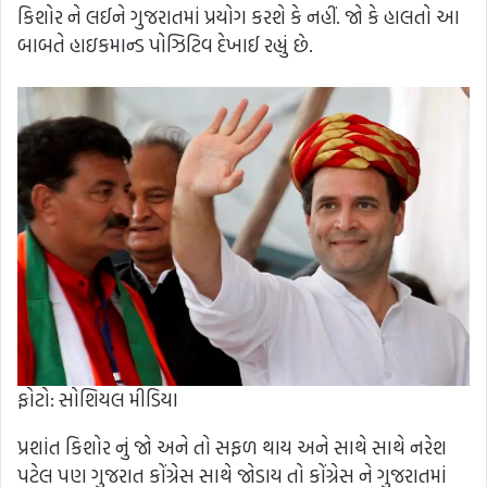
કિશોર ને લઈને ગુજરાતમાં પ્રયોગ કરશે કે નહીં. જો કે હાલતો આ
બાબતે હાઇકમાન્ડ પોઝિટિવ દેખાઈ રહ્યું છે.
ફોટો: સોશિયલ મીડિયા
પ્રશાંત કિશોર નું જો અને તો સફળ થાય અને સાથે સાથે નરેશ
પટેલ પણ ગુજરાત કોંગ્રેસ સાથે જોડાય તો કોંગ્રેસ ને ગુજરાતમાં