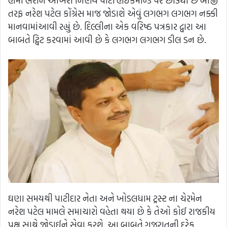
હામી ભરીને આખરી નિર્ણય પાર્ટી હાઇકમાન્ડ પર છોડ્યો છે બીજી
તરફ નરેશ પટેલ કોંગ્રેસ માજ જોડાશે એવું લગભગ લગભગ નક્કી
માનવામાંઆવી રહ્યું છે. દિલ્લીના એક વરિષ્ઠ પત્રકાર દ્વારા આ
બાબતે ટ્વિટ કરવામાં આવી છે કે લગભગ લગભગ ડીલ ડન છે.
ઘણા સમયથી પાટીદાર નેતા અને ખોડલધામ ટ્રસ્ટ ના ચેરમેન
નરેશ પટેલ મામલે સમાચારો વહેતા થયા છે કે તેઓ કોઈ રાજકીય
પક્ષ સાથે જોડાઈને સેવા કરશે. આ બાબતે ગુજરાતની દરેક