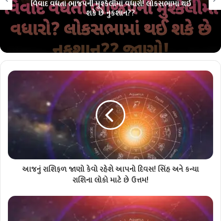
લોકસભા ચૂંટણી પહેલાં ભાજપમાં ભંગાણ?? 26 માંથી 26ની
પરંપરા તૂટશે?? જાણો!!
આજનું રાશિફળ જાણો કેવો રહેશે આપનો દિવસ! સિંહ અને કન્યા
રાશિના લોકો માટે છે ઉત્તમ!