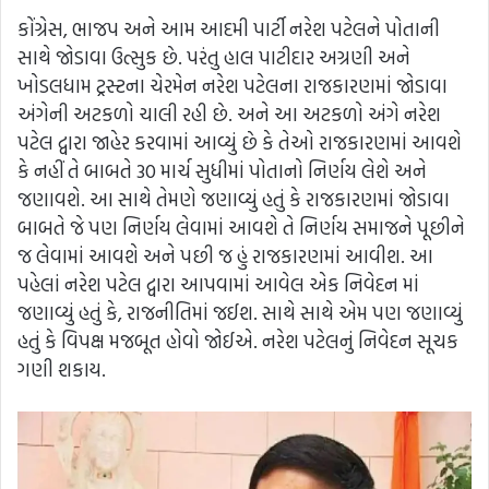
કોંગ્રેસ, ભાજપ અને આમ આદમી પાર્ટી નરેશ પટેલને પોતાની
સાથે જોડાવા ઉત્સુક છે. પરંતુ હાલ પાટીદાર અગ્રણી અને
ખોડલધામ ટ્રસ્ટના ચેરમેન નરેશ પટેલના રાજકારણમાં જોડાવા
અંગેની અટકળો ચાલી રહી છે. અને આ અટકળો અંગે નરેશ
પટેલ દ્વારા જાહેર કરવામાં આવ્યું છે કે તેઓ રાજકારણમાં આવશે
કે નહીં તે બાબતે 30 માર્ચ સુધીમાં પોતાનો નિર્ણય લેશે અને
જણાવશે. આ સાથે તેમણે જણાવ્યું હતું કે રાજકારણમાં જોડાવા
બાબતે જે પણ નિર્ણય લેવામાં આવશે તે નિર્ણય સમાજને પૂછીને
જ લેવામાં આવશે અને પછી જ હું રાજકારણમાં આવીશ. આ
પહેલાં નરેશ પટેલ દ્વારા આપવામાં આવેલ એક નિવેદન માં
જણાવ્યું હતું કે, રાજનીતિમાં જઈશ. સાથે સાથે એમ પણ જણાવ્યું
હતું કે વિપક્ષ મજબૂત હોવો જોઈએ. નરેશ પટેલનું નિવેદન સૂચક
ગણી શકાય.