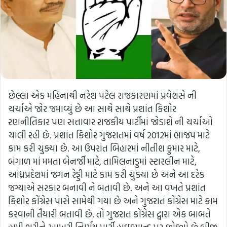
છેલ્લા એક મહિનાથી નરેશ પટેલ રાજકારણમાં પ્રવેશસે ની
ચર્ચાએ જોર જમાવ્યું છે આ સાથે સાથે પ્રશાંત કિશોર
રણનીતિકાર પણ સત્તાવાર રાજકીય પાર્ટીમાં જોડાશે ની ચર્ચાઓ
ચાલી રહી છે. પ્રશાંત કિશોર ગુજરાતમાં વર્ષ 2012માં ભાજપ માટે
કામ કરી ચુક્યા છે. આ ઉપરાંત બિહારમાં નીતીશ કુમાર માટે,
બંગાળ માં મમતા બેનર્જી માટે, તામિલનાડુમાં સ્ટારલીન માટે,
આંધ્રપ્રદેશમાં જગન રેડ્ડી માટે કામ કરી ચુક્યા છે અને આ દરેક
જગ્યાએ સરકાર બનાવી ને બતાવી છે. અને આ વખતે પ્રશાંત
કિશોર કોંગ્રેસ પાસે સામેથી ગયા છે અને ગુજરાત કોંગ્રેસ માટે કામ
કરવાની તૈયારી બતાવી છે. તો ગુજરાત કોંગ્રેસ દ્વારા એક બાબતે