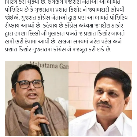
મિટિંગ કરી ચુક્યા છે. લગભગ મેજોરીટી નેતાઓ આ બાબતે
પોઝિટિવ છે કે ગુજરાતમાં પ્રશાંત કિશોર ને જવાબદારી સોંપવી
જોઈએ. ગુજરાત કોંગ્રેસ નેતાઓ દ્વારા પણ આ બાબતે પોઝિટિવ
રીપ્લાય આપ્યો છે. કહેવાય છે કોંગ્રેસ અધ્યક્ષ જગદીશ ઠાકોર
દ્વારા હમણાં દિલ્લી ની મુલાકાત વખતે જ પ્રશાંત કિશોર બાબતે
હામી ભરી દેવામાં આવી છે. હાલના સમયમાં નરેશ પટેલ અને
પ્રશાંત કિશોર ગુજરાતમાં કોંગ્રેસ ને મજબૂત કરી શકે છે.