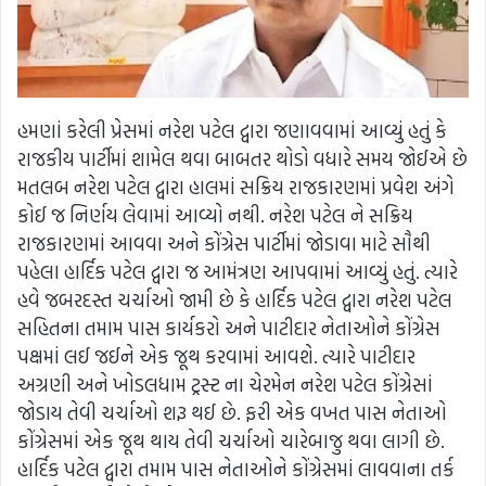
હમણાં કરેલી પ્રેસમાં નરેશ પટેલ દ્વારા જણાવવામાં આવ્યું હતું કે
રાજકીય પાર્ટીમાં શામેલ થવા બાબતર થોડો વધારે સમય જોઈએ છે
મતલબ નરેશ પટેલ દ્વારા હાલમાં સક્રિય રાજકારણમાં પ્રવેશ અંગે
કોઈ જ નિર્ણય લેવામાં આવ્યો નથી. નરેશ પટેલ ને સક્રિય
રાજકારણમાં આવવા અને કોંગ્રેસ પાર્ટીમાં જોડાવા માટે સૌથી
પહેલા હાર્દિક પટેલ દ્વારા જ આમંત્રણ આપવામાં આવ્યું હતું. ત્યારે
હવે જબરદસ્ત ચર્ચાઓ જામી છે કે હાર્દિક પટેલ દ્વારા નરેશ પટેલ
સહિતના તમામ પાસ કાર્યકરો અને પાટીદાર નેતાઓને કોંગ્રેસ
પક્ષમાં લઈ જઈને એક જૂથ કરવામાં આવશે. ત્યારે પાટીદાર
અગ્રણી અને ખોડલધામ ટ્રસ્ટ ના ચેરમેન નરેશ પટેલ કોંગ્રેસાં
જોડાય તેવી ચર્ચાઓ શરૂ થઈ છે. ફરી એક વખત પાસ નેતાઓ
કોંગ્રેસમાં એક જૂથ થાય તેવી ચર્ચાઓ ચારેબાજુ થવા લાગી છે.
હાર્દિક પટેલ દ્વારા તમામ પાસ નેતાઓને કોંગ્રેસમાં લાવવાના તર્ક