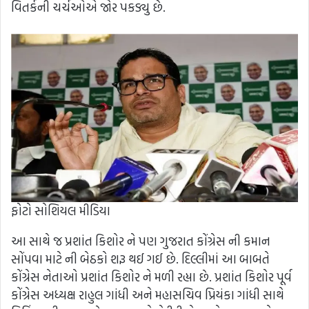
વિતર્કની ચર્ચઓએ જોર પકડ્યુ છે.
ફોટો સોશિયલ મીડિયા
આ સાથે જ પ્રશાંત કિશોર ને પણ ગુજરાત કોંગ્રેસ ની કમાન
સોંપવા માટે ની બેઠકો શરૂ થઈ ગઈ છે. દિલ્લીમાં આ બાબતે
કોંગ્રેસ નેતાઓ પ્રશાંત કિશોર ને મળી રહ્યા છે. પ્રશાંત કિશોર પૂર્વ
કોંગ્રેસ અધ્યક્ષ રાહુલ ગાંધી અને મહાસચિવ પ્રિયંકા ગાંધી સાથે