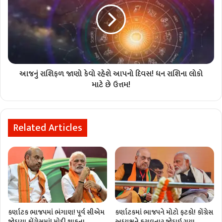
આજનું રાશિફળ જાણો કેવો રહેશે આપનો દિવસ! ધન રાશિના લોકો
માટે છે ઉત્તમ!
Related Articles
કર્ણાટક ભાજપમાં ભંગાણ! પૂર્વ સીએમ
કર્ણાટકમાં ભાજપને મોટો ફટકો! કોંગ્રેસ
જોડાયા કોંગ્રેસમાં! મોદી શાહના
અધ્યક્ષને હરાવનાર જોડાઇ ગયા