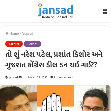
M
Home
/
Gujarat
Gujarat
Politics
તો શું નરેશ પટેલ, પ્રશાંત કિશોર અને
ગુજરાત કોંગ્રેસ ડીલ ડન થઇ ગઈ??
Send
jansad
March 29, 2022
3 minutes read
an
email