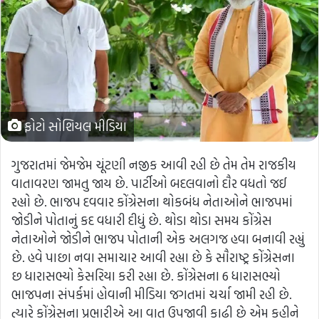
ફોટો સોશિયલ મીડિયા
ગુજરાતમાં જેમજેમ ચૂંટણી નજીક આવી રહી છે તેમ તેમ રાજકીય
વાતાવરણ જામતુ જાય છે. પાર્ટીઓ બદલવાનો દૌર વધતો જઈ
રહ્યો છે. ભાજપ દવવાર કોંગ્રેસના થોકબંધ નેતાઓને ભાજપમાં
જોડીને પોતાનું કદ વધારી દીધું છે. થોડા થોડા સમય કોંગ્રેસ
નેતાઓને જોડીને ભાજપ પોતાની એક અલગજ હવા બનાવી રહ્યું
છે. હવે પાછા નવા સમાચાર આવી રહ્યા છે કે સૌરાષ્ટ્ર કોંગ્રેસના
છ ધારાસભ્યો કેસરિયા કરી રહ્યા છે. કોંગ્રેસના 6 ધારાસભ્યો
ભાજપના સંપર્કમાં હોવાની મીડિયા જગતમાં ચર્ચા જામી રહી છે.
ત્યારે કોંગ્રેસના પ્રભારીએ આ વાત ઉપજાવી કાઢી છે એમ કહીને