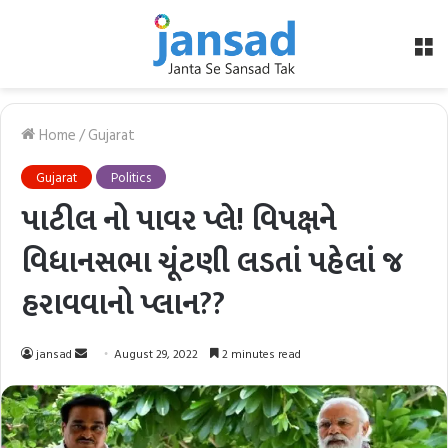
M
Home
/
Gujarat
Gujarat
Politics
પાટીલ નો પાવર પ્લે! વિપક્ષને
વિધાનસભા ચૂંટણી લડતાં પહેલાં જ
હરાવવાનો પ્લાન??
Send
jansad
August 29, 2022
2 minutes read
an
email