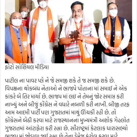
ફોટો સોશિયલ મીડિયા
પાટીલ ના પાવર પ્લે ને જે સમજી શકે તે જ સમજી શકે છે.
વિપક્ષના થોકબંધ નેતાઓ ને ભાજપે પોતાના માં સમાઈ ને એક
કાંકરે બે તિર માર્યા છે. ભાજપ માં લઇ ને તેમનું જોર સમાપ્ત કરી
નાખ્યું અને બીજું કોંગ્રેસ ને વધારે નબળી કરી નાખી. બીજી તરફ
આમ આદમી પાર્ટી પણ ગુજરાતમાં માથું ઊંચકી રહી છે. તો
કોંગ્રેસને બેઠી કરવા માટે રાજસ્થાનના મુખ્યમંત્રી અશોક ગેહલોત
ગુજરાતમાં આંટાફેરા કરી રહ્યા છે. સૌરાષ્ટ્રમાં કેટલાક ધારાસભ્યો
ભાજપ માં જોડાવા જઈ રહ્યા છે તેના ડેમેજ કંટ્રોલ કરવા માટે