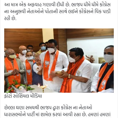
આ માત્ર એક અફવાહ ગણાવી દીધી છે. ભાજપ ધીમે ધીમે કોંગ્રેસ
ના અનુભવી નેતાઓને પોતાની સાથે લઈને કોંગ્રેસને વિક પાડી
રહી છે.
ફોટો સોશિયલ મીડિયા
છેલ્લા ઘણા સમયથી ભાજપ દ્વારા કોંગ્રેસ ના નેતાઓ
ધારાસભ્યોને પાર્ટી માં શામેલ કરવાં આવી રહ્યા છે. હમણાં હમણાં