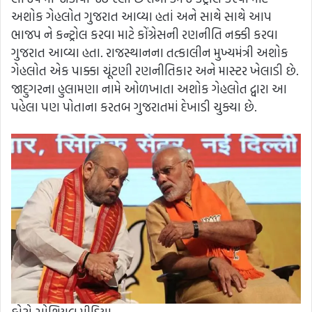
અશોક ગેહલોત ગુજરાત આવ્યા હતાં અને સાથે સાથે આપ
ભાજપ ને કન્ટ્રોલ કરવા માટે કોંગ્રેસની રણનીતિ નક્કી કરવા
ગુજરાત આવ્યા હતા. રાજસ્થાનના તત્કાલીન મુખ્યમંત્રી અશોક
ગેહલોત એક પાક્કા ચૂંટણી રણનીતિકાર અને માસ્ટર ખેલાડી છે.
જાદુગરના હુલામણા નામે ઓળખાતા અશોક ગેહલોત દ્વારા આ
પહેલા પણ પોતાના કરતબ ગુજરાતમાં દેખાડી ચુક્યા છે.