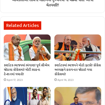
અધિકારીઓ સાથેની મીટિંગમાં મુખ્યમંત્રી નો ચઢ્યો પારો! આપી
ચેતવણી!!
Related Articles
કર્ણાટક ભાજપમાં ભંગાણ! પૂર્વ સીએમ
કર્ણાટકમાં ભાજપને મોટો ફટકો! કોંગ્રેસ
જોડાયા કોંગ્રેસમાં! મોદી શાહના
અધ્યક્ષને હરાવનાર જોડાઇ ગયા
ટેન્શનમાં વધારો!
કોંગ્રેસમાં!
April 17, 2023
April 14, 2023