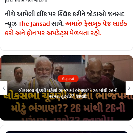
ફોટો સોશિયલ મીડિયા
નીચે આપેલી લીંક પર ક્લિક કરીને જોડાઓ જનસદ
ન્યૂઝ
The Jansad
સાથે.
અમારું ફેસબુક પેજ લાઈક
કરો અને ફોન પર અપડેટ્સ મેળવતા રહો.
Gujarat
લોકસભા ચૂંટણી પહેલાં ભાજપમાં ભંગાણ?? 26 માંથી 26ની
પરંપરા તૂટશે?? જાણો!!