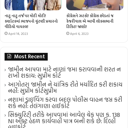
નાટુ નાટુ તર્જ પર મોદી મોદી!
કોંગ્રેસને ઝટકો! કોંગ્રેસ છોડતાં જ
કર્ણાટકમાં ભાજપનો ચૂંટણી પ્રચારનો
કેજરીવાલ એ આપી લોકસભાની
વીડિયો વાયરલ!
ટિકિટ! જાણો!
April 14, 2023
April 6, 2023
Most Recent
જામીન આપવા માટે નાણાં જમા કરાવવાની શરત ન
રાખી શકાય: સુપ્રીમ કોર્ટ
આગોતરા જામીન ને યાંત્રિક રીતે મર્યાદિત કરી શકાય
નહીં: સુપ્રીમ કોર્ટ​સુપ્રીમ
નશામાં ડ્રાઇવિંગ કરવા બદલ પોલીસ વાહન જપ્ત કરી
શકે નહીં: તેલંગાણા હાઈકોર્ટ
સિક્યુરિટી તરીકે આપવામાં આવેલ ચેક પણ ક. 138
NI એક્ટ હેઠળ કાર્યવાહી પાત્ર બની શકે છે: દિલ્હી
હાઇકોર્ટ