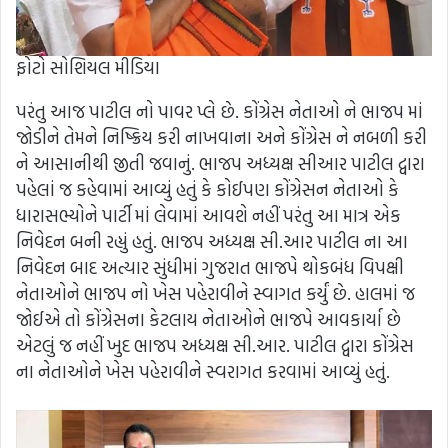
ફોટો સોશિયલ મીડિયા
પરંતુ આજ પાટીલ નો પાવર પ્લે છે. કોંગ્રેસ નેતાઓ ને ભાજપ માં
જોડીને તેમને નિષ્ક્રિય કરી નાખવાના અને કોંગ્રેસ ને નબળી કરી
ને આસાનીથી જીતી જવાનું. ભાજપ અધ્યક્ષ સીઆર પાટીલ દ્વારા
પહેલાં જ કહેવામાં આવ્યું હતું કે કોઈપણ કોંગ્રેસન નેતાઓ કે
ધારાસભ્યોને પાર્ટી માં લેવામાં આવશે નહીં પરંતુ આ માત્ર એક
નિવેદન બની રહ્યું હતું. ભાજપ અધ્યક્ષ સી.આર પાટીલ ના આ
નિવેદન બાદ અત્યાર સુંધીમાં ગુજરાત ભાજપે થોકબંધ વિપક્ષી
નેતાઓને ભાજપ નો ખેસ પહેરાવીને સ્વાગત કર્યું છે. હાલમાં જ
જોઈએ તો કોંગ્રેસના કેટલાય નેતાઓને ભાજપે આવકાર્યા છે
એટલું જ નહીં ખુદ ભાજપ અધ્યક્ષ સી.આર. પાટીલ દ્વારા કોંગ્રેસ
ના નેતાઓને ખેસ પહેરાવીને સ્વરાગત કરવામાં આવ્યું હતું.