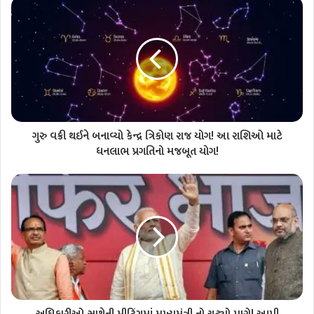
ગુરુ વક્રી થઈને બનાવ્યો કેન્દ્ર ત્રિકોણ રાજ યોગ! આ રાશિઓ માટે
ધનલાભ પ્રગતિનો મજબૂત યોગ!