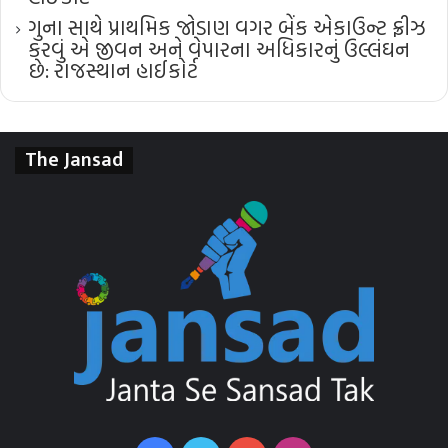
ગુના સાથે પ્રાથમિક જોડાણ વગર બેંક એકાઉન્ટ ફ્રીઝ
કરવું એ જીવન અને વેપારના અધિકારનું ઉલ્લંઘન
છે: રાજસ્થાન હાઈકોર્ટ
The Jansad