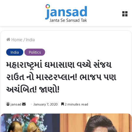
M
Home
/
India
India
Politics
મહારાષ્ટ્રમાં ઘમાસાણ વચ્ચે સંજય
રાઉત નો માસ્ટરપ્લાન! ભાજપ પણ
અચંબિત! જાણો!
Send
jansad
January 7, 2020
2 minutes read
an
email