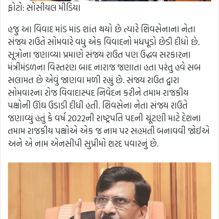
ફોટો: સોસીયલ મીડિયા
હજુ આ વિવાદ માંડ માંડ શાંત થયો છે ત્યારે શિવસેનાના નેતા
સંજય રાઉતે સોમવારે વધુ એક વિવાદનો મધપૂડો છેડી દીધો છે.
સૂત્રોના જણાવ્યા પ્રમાણે સંજય રાઉત પણ ઉદ્ધવ સરકારના
મંત્રીમંડળના વિસ્તરણ બાદ નારાજ જણાતા હતા પરંતુ હવે સબ
સલામત છે એવું જાણવા મળી રહ્યું છે. સંજય રાઉત દ્વારા
સોમવારના રોજ વિવાદાસ્પદ નિવેદન કરીને તમામ રાજકીય
પક્ષોની ઊંઘ ઉડાડી દીધી હતી. શિવસેના નેતા સંજય રાઉતે
જણાવ્યું હતું કે વર્ષ 2022ની રાષ્ટ્રપતિ પદની ચૂંટણી માટે દેશના
તમામ રાજકીય પક્ષોએ એક જ નામ પર સહમતી બનાવવી જોઈએ
અને એ નામ એનસીપી સુપ્રીમો શરદ પવારનું છે.