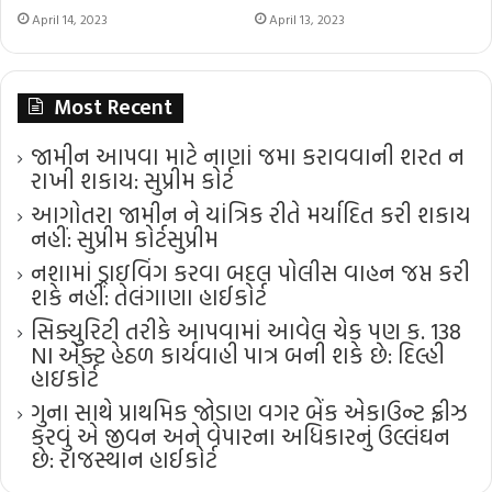
April 14, 2023
April 13, 2023
Most Recent
જામીન આપવા માટે નાણાં જમા કરાવવાની શરત ન
રાખી શકાય: સુપ્રીમ કોર્ટ
આગોતરા જામીન ને યાંત્રિક રીતે મર્યાદિત કરી શકાય
નહીં: સુપ્રીમ કોર્ટ​સુપ્રીમ
નશામાં ડ્રાઇવિંગ કરવા બદલ પોલીસ વાહન જપ્ત કરી
શકે નહીં: તેલંગાણા હાઈકોર્ટ
સિક્યુરિટી તરીકે આપવામાં આવેલ ચેક પણ ક. 138
NI એક્ટ હેઠળ કાર્યવાહી પાત્ર બની શકે છે: દિલ્હી
હાઇકોર્ટ
ગુના સાથે પ્રાથમિક જોડાણ વગર બેંક એકાઉન્ટ ફ્રીઝ
કરવું એ જીવન અને વેપારના અધિકારનું ઉલ્લંઘન
છે: રાજસ્થાન હાઈકોર્ટ