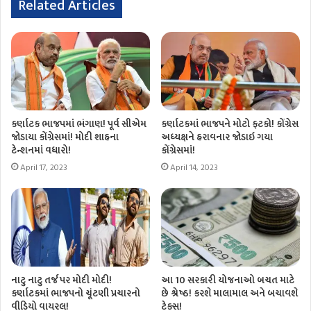
Related Articles
કર્ણાટક ભાજપમાં ભંગાણ! પૂર્વ સીએમ
કર્ણાટકમાં ભાજપને મોટો ફટકો! કોંગ્રેસ
જોડાયા કોંગ્રેસમાં! મોદી શાહના
અધ્યક્ષને હરાવનાર જોડાઇ ગયા
ટેન્શનમાં વધારો!
કોંગ્રેસમાં!
April 17, 2023
April 14, 2023
નાટુ નાટુ તર્જ પર મોદી મોદી!
આ 10 સરકારી યોજનાઓ બચત માટે
કર્ણાટકમાં ભાજપનો ચૂંટણી પ્રચારનો
છે શ્રેષ્ઠ! કરશે માલામાલ અને બચાવશે
વીડિયો વાયરલ!
ટેક્સ!