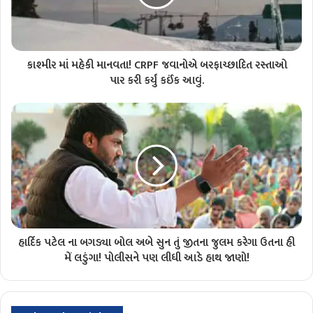
કાશ્મીર માં મહેકી માનવતા! CRPF જવાનોએ બરફાચ્છાદિત રસ્તાઓ
પાર કરી કર્યું કઈંક આવું.
હાર્દિક પટેલ ના બગડ્યા બોલ અબે સુન તું જીતના જુલમ કરેગા ઉતના હી
મેં લડુંગા! પોલીસને પણ લીધી આડે હાથ જાણો!