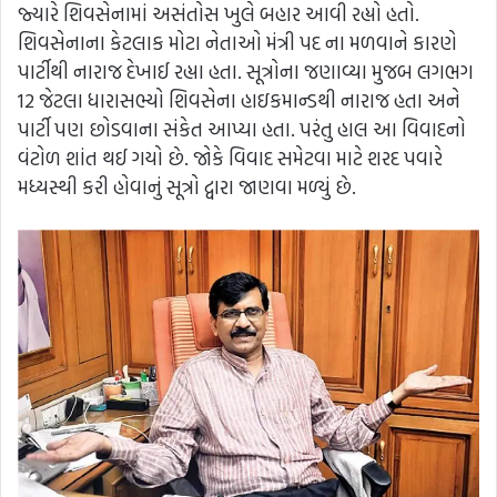
જ્યારે શિવસેનામાં અસંતોસ ખુલે બહાર આવી રહ્યો હતો.
શિવસેનાના કેટલાક મોટા નેતાઓ મંત્રી પદ ના મળવાને કારણે
પાર્ટીથી નારાજ દેખાઈ રહ્યા હતા. સૂત્રોના જણાવ્યા મુજબ લગભગ
12 જેટલા ધારાસભ્યો શિવસેના હાઇકમાન્ડથી નારાજ હતા અને
પાર્ટી પણ છોડવાના સંકેત આપ્યા હતા. પરંતુ હાલ આ વિવાદનો
વંટોળ શાંત થઈ ગયો છે. જોકે વિવાદ સમેટવા માટે શરદ પવારે
મધ્યસ્થી કરી હોવાનું સૂત્રો દ્વારા જાણવા મળ્યું છે.