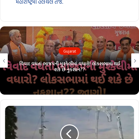
મહારાષ્ટ્રમાં હલચલ તેજ.
Gujarat
વિવાદ વધતાં ભાજપની મુશ્કેલીમાં વધારો! લોકસભામાં થઈ
શકે છે નુકશાન??