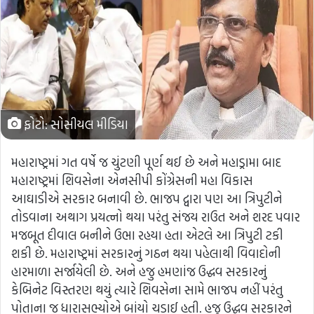
ફોટો: સોસીયલ મીડિયા
મહારાષ્ટ્રમાં ગત વર્ષે જ ચુંટણી પૂર્ણ થઈ છે અને મહાડ્રામા બાદ
મહારાષ્ટ્રમાં શિવસેના એનસીપી કોંગ્રેસની મહા વિકાસ
આઘાડીએ સરકાર બનાવી છે. ભાજપ દ્વારા પણ આ ત્રિપુટીને
તોડવાના અથાગ પ્રયત્નો થયા પરંતુ સંજય રાઉત અને શરદ પવાર
મજબૂત દીવાલ બનીને ઉભા રહયા હતા એટલે આ ત્રિપુટી ટકી
શકી છે. મહારાષ્ટ્રમાં સરકારનું ગઠન થયા પહેલાથી વિવાદોની
હારમાળા સર્જાયેલી છે. અને હજુ હમણાંજ ઉદ્ધવ સરકારનું
કેબિનેટ વિસ્તરણ થયું ત્યારે શિવસેના સામે ભાજપ નહીં પરંતુ
પોતાના જ ધારાસભ્યોએ બાંયો ચડાઈ હતી. હજુ ઉદ્ધવ સરકારને