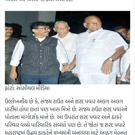
ફોટો: સોસીયલ મીડિયા
ઉલ્લેખનીય છે કે, સંજય રાઉત અને શરદ પવાર અલગ અલગ
પાર્ટીમાં હોવા છતાં પણ ખાસ મિત્રો છે. સંજય રાઉત શરદ પવારને
પોતાના માર્ગદર્શક માને છે. આ ઉપરાંત શરદ પવાર અને ઠાકરે
પરિવાર વચ્ચે પારિવારિક સંબંધો પણ છે. તે જોતાં જ શરદ પવારે
મહારાષ્ટ્રમાં ઉદ્ધવ ઠાકરેને મુખ્યમંત્રી બનાવવા માટે આઠગ મેહનત