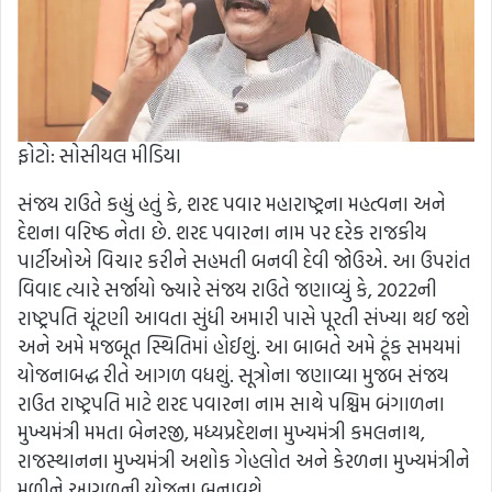
ફોટો: સોસીયલ મીડિયા
સંજય રાઉતે કહ્યું હતું કે, શરદ પવાર મહારાષ્ટ્રના મહત્વના અને
દેશના વરિષ્ઠ નેતા છે. શરદ પવારના નામ પર દરેક રાજકીય
પાર્ટીઓએ વિચાર કરીને સહમતી બનવી દેવી જોઉએ. આ ઉપરાંત
વિવાદ ત્યારે સર્જાયો જ્યારે સંજય રાઉતે જણાવ્યું કે, 2022ની
રાષ્ટ્રપતિ ચૂંટણી આવતા સુંધી અમારી પાસે પૂરતી સંખ્યા થઈ જશે
અને અમે મજબૂત સ્થિતિમાં હોઈશું. આ બાબતે અમે ટૂંક સમયમાં
યોજનાબદ્ધ રીતે આગળ વધશું. સૂત્રોના જણાવ્યા મુજબ સંજય
રાઉત રાષ્ટ્રપતિ માટે શરદ પવારના નામ સાથે પશ્ચિમ બંગાળના
મુખ્યમંત્રી મમતા બેનરજી, મધ્યપ્રદેશના મુખ્યમંત્રી કમલનાથ,
રાજસ્થાનના મુખ્યમંત્રી અશોક ગેહલોત અને કેરળના મુખ્યમંત્રીને
મળીને આગળની યોજના બનાવશે.