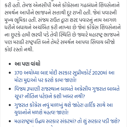
કરી હતી. તેમજ એનસીપી અને કોંગ્રેસના ગઢબંધને શિવસેનાને
સમર્થન આપીને ભાજપને સત્તાથી દૂર રાખી હતી. જેમાં પવારની
મુખ્ય ભૂમિકા હતી. સંજય રાઉત દ્વારા શરદ પવારનું નામ આગળ
ધરીને બધાયને અચંબિત કરી નાખ્યા છે જેમાં કોંગ્રેસ શિવસેનાને
ના છુટકે હામી ભરવી પડે તેવી સ્થિતિ છે જયારે મહારષ્ટ્ર ભાજપને
પણ મરાઠી રાષ્ટ્રપતિ બને તેમટે સમર્થન આપવા સિવાય બીજો
કોઈ રસ્તો નથી.
આ પણ વાંચો
370 અયોધ્યા બાદ મોદી સરકાર સુપ્રીમકોર્ટ 2020માં આ
મોટા મુદ્દાઓ પર કરશે કામ! જાણો!
વિજય રૂપાણી રાજસ્થાન બાબતે અગ્રેસીવ ગુજરાત બાબતે
ચૂપ? નીતિન પટેલને કશી ખબર નથી?
ગુજરાત કોંગ્રેસ નવું માળખું થશે જાહેર! હાર્દિક સાથે આ
યુવાનોને મળશે મહત્વ! જાણો!
મહારાષ્ટ્રમાં ઉદ્ધવ સરકાર સંકટમાં? તો શું સરકાર પડી જશે?