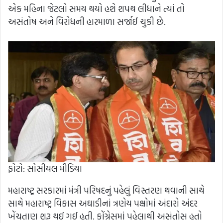
એક મહિના જેટલો સમય થયો હશે શપથ લીધાને ત્યાં તો
અસંતોષ અને વિરોધની હારમાળા સર્જાઈ ચુકી છે.
ફોટો: સોસીયલ મીડિયા
મહારાષ્ટ્ર સરકારમાં મંત્રી પરિષદનું પહેલું વિસ્તરણ થવાની સાથે
સાથે મહારાષ્ટ્ર વિકાસ અઘાડીનાં ત્રણેય પક્ષોમાં અંદારો અંદર
ખેંચતાણ શરૂ થઈ ગઈ હતી. કોંગ્રેસમાં પહેલાથી અસંતોસ હતો