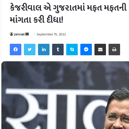
કેજરીવાલ એ ગુજરાતમાં મફત મફતની લ્
માંગતા કરી દીધા!
Send
jansad
September 15, 2022
an
Facebook
Twitter
LinkedIn
Tumblr
Skype
Messenger
Share via Email
Pri
email