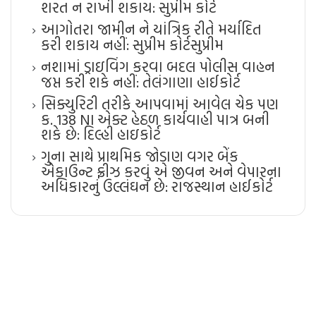
શરત ન રાખી શકાય: સુપ્રીમ કોર્ટ
આગોતરા જામીન ને યાંત્રિક રીતે મર્યાદિત
કરી શકાય નહીં: સુપ્રીમ કોર્ટ​સુપ્રીમ
નશામાં ડ્રાઇવિંગ કરવા બદલ પોલીસ વાહન
જપ્ત કરી શકે નહીં: તેલંગાણા હાઈકોર્ટ
સિક્યુરિટી તરીકે આપવામાં આવેલ ચેક પણ
ક. 138 NI એક્ટ હેઠળ કાર્યવાહી પાત્ર બની
શકે છે: દિલ્હી હાઇકોર્ટ
ગુના સાથે પ્રાથમિક જોડાણ વગર બેંક
એકાઉન્ટ ફ્રીઝ કરવું એ જીવન અને વેપારના
અધિકારનું ઉલ્લંઘન છે: રાજસ્થાન હાઈકોર્ટ