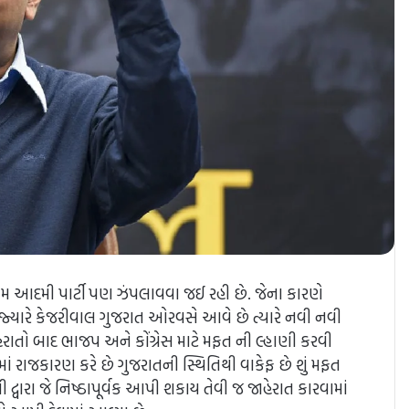
આમ આદમી પાર્ટી પણ ઝંપલાવવા જઈ રહી છે. જેના કારણે
ે જ્યારે કેજરીવાલ ગુજરાત ઓરવસે આવે છે ત્યારે નવી નવી
ાતો બાદ ભાજપ અને કોંગ્રેસ માટે મફત ની લ્હાણી કરવી
માં રાજકારણ કરે છે ગુજરાતની સ્થિતિથી વાકેફ છે શું મફત
દ્વારા જે નિષ્ઠાપૂર્વક આપી શકાય તેવી જ જાહેરાત કારવામાં