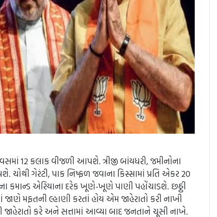
ાટે દિવસમાં 12 કલાક વીજળી આપશે. ત્રીજી બાંયધરી, જમીનોના
વશે. ચોથી ગેરંટી, પાક નિષ્ફળ જવાના કિસ્સામાં પ્રતિ એકર 20
ના કમાન્ડ એરિયાના દરેક ખૂણે-ખૂણે પાણી પહોંચાડશે. છઠ્ઠી
માં જાણે મફતની લ્હાણી કરતાં હોય એમ જાહેરાતો કરી નાખી
 જાહેરાતો કરે અને સત્તામાં આવ્યા બાદ જનતાને ચૂસી નાખે.