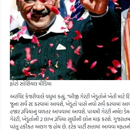
ફોટો સોશિયલ મીડિયા
અરવિંદ કેજરીવાલે વધુમાં કહ્યું, “બીજી ગેરંટી ખેડૂતોને ખેતી મ
જૂના સર્વે રદ કરવામાં આવશે, ખેડૂતો પાસે નવો સર્વે કરવામાં આ
હજાર રૂપિયાનું વળતર આપવામાં આવશે. પાંચમી ગેરંટી નર્મદા ડેમ
ગેરંટી, ખેડૂતોની 2 લાખ રૂપિયા સુધીની લોન માફ કરશે. ગુજરાત
પરંતુ હકીકત અલગ જ હોય છે. દરેક પાર્ટી સત્તામાં આવવા મફતની