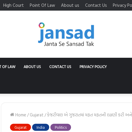
High Court
Point Of Law
About us
Contact Us
Privacy Po
T OF LAW
ABOUT US
CONTACT US
PRIVACY POLICY
Home
/
Gujarat
/
કેજરીવાલ એ ગુજરાતમાં મફત મફતની લ્હાણી કરી અને દિલ
Gujarat
India
Politics