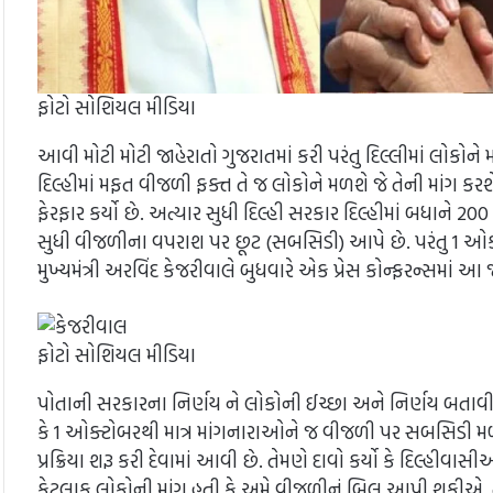
ફોટો સોશિયલ મીડિયા
આવી મોટી મોટી જાહેરાતો ગુજરાતમાં કરી પરંતુ દિલ્લીમાં લોકોને
દિલ્હીમાં મફત વીજળી ફક્ત તે જ લોકોને મળશે જે તેની માંગ ક
ફેરફાર કર્યો છે. અત્યાર સુધી દિલ્હી સરકાર દિલ્હીમાં બધાને
સુધી વીજળીના વપરાશ પર છૂટ (સબસિડી) આપે છે. પરંતુ 1 ઓ
મુખ્યમંત્રી અરવિંદ કેજરીવાલે બુધવારે એક પ્રેસ કોન્ફરન્સમાં આ 
ફોટો સોશિયલ મીડિયા
પોતાની સરકારના નિર્ણય ને લોકોની ઈચ્છા અને નિર્ણય બતાવી ને
કે 1 ઓક્ટોબરથી માત્ર માંગનારાઓને જ વીજળી પર સબસિડી મળ
પ્રક્રિયા શરૂ કરી દેવામાં આવી છે. તેમણે દાવો કર્યો કે દિલ્હીવાસ
કેટલાક લોકોની માંગ હતી કે અમે વીજળીનું બિલ આપી શકીએ. 