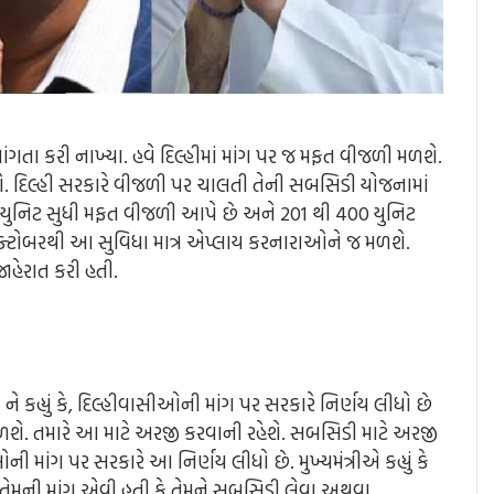
 માંગતા કરી નાખ્યા. હવે દિલ્હીમાં માંગ પર જ મફત વીજળી મળશે.
રશે. દિલ્હી સરકારે વીજળી પર ચાલતી તેની સબસિડી યોજનામાં
 200 યુનિટ સુધી મફત વીજળી આપે છે અને 201 થી 400 યુનિટ
ક્ટોબરથી આ સુવિધા માત્ર એપ્લાય કરનારાઓને જ મળશે.
જાહેરાત કરી હતી.
 કહ્યું કે, દિલ્હીવાસીઓની માંગ પર સરકારે નિર્ણય લીધો છે
શે. તમારે આ માટે અરજી કરવાની રહેશે. સબસિડી માટે અરજી
ીઓની માંગ પર સરકારે આ નિર્ણય લીધો છે. મુખ્યમંત્રીએ કહ્યું કે
તેમની માંગ એવી હતી કે તેમને સબસિડી લેવા અથવા