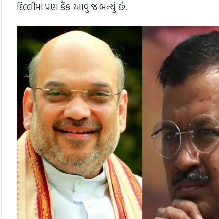
દિલ્લીમાં પણ કૈંક આવું જ બન્યું છે.