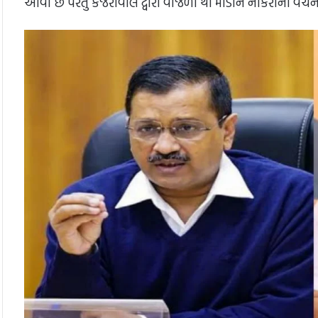
આવી છે પરંતુ કેજરીવાલ દ્વારા વીજળી થી માંડીને નોકરીના વચન