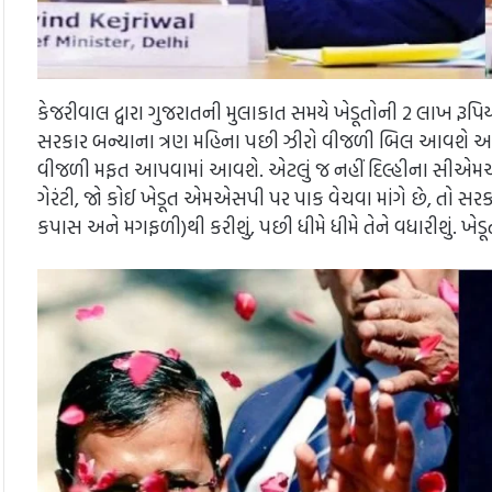
કેજરીવાલ દ્વારા ગુજરાતની મુલાકાત સમયે ખેડૂતોની 2 લાખ રૂપિ
સરકાર બન્યાના ત્રણ મહિના પછી ઝીરો વીજળી બિલ આવશે અને
વીજળી મફત આપવામાં આવશે. એટલું જ નહીં દિલ્હીના સીએમએ ગુજ
ગેરંટી, જો કોઈ ખેડૂત એમએસપી પર પાક વેચવા માંગે છે, તો સર
કપાસ અને મગફળી)થી કરીશું, પછી ધીમે ધીમે તેને વધારીશું. ખે