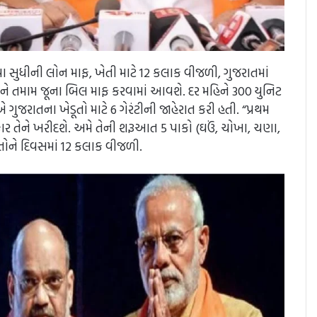
યા સુધીની લોન માફ, ખેતી માટે 12 કલાક વીજળી, ગુજરાતમાં
 તમામ જૂના બિલ માફ કરવામાં આવશે. દર મહિને 300 યુનિટ
રાતના ખેડૂતો માટે 6 ગેરંટીની જાહેરાત કરી હતી. “પ્રથમ
કાર તેને ખરીદશે. અમે તેની શરૂઆત 5 પાકો (ઘઉં, ચોખા, ચણા,
ડૂતોને દિવસમાં 12 કલાક વીજળી.