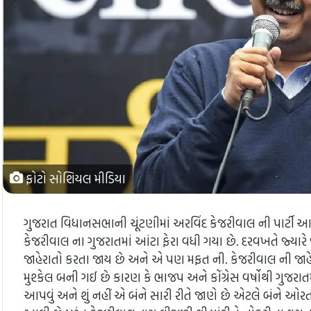
ફોટો સોશિયલ મીડિયા
ગુજરાત વિધાનસભાની ચૂંટણીમાં અરવિંદ કેજરીવાલ ની પાર્ટી 
કેજરીવાલ ના ગુજરાતમાં આંટા ફેરા વધી ગયા છે. દરવખતે જ્યાર
જાહેરાતો કરતા જાય છે અને એ પણ મફત ની. કેજરીવાલ ની જાહેર
મુશ્કેલ બની ગઈ છે કારણ કે ભાજપ અને કોંગ્રેસ વર્ષોથી ગુજરાત
આપવું અને શું નહીં એ બંને સારી રીતે જાણે છે એટલે બંને ઓરતી 