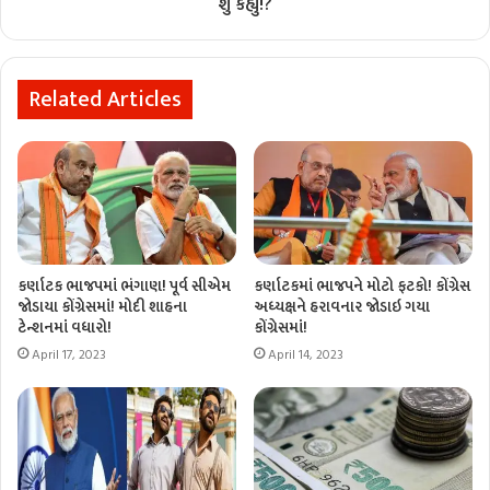
શું કહ્યું!?
Related Articles
કર્ણાટક ભાજપમાં ભંગાણ! પૂર્વ સીએમ
કર્ણાટકમાં ભાજપને મોટો ફટકો! કોંગ્રેસ
જોડાયા કોંગ્રેસમાં! મોદી શાહના
અધ્યક્ષને હરાવનાર જોડાઇ ગયા
ટેન્શનમાં વધારો!
કોંગ્રેસમાં!
April 17, 2023
April 14, 2023