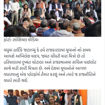
ફોટો: સોશિયલ મીડિયા
વધુમાં હાર્દિકે જણાવ્યું કે હવે રાજકારણમાં યુવાનો નો સમય
આવશે અખિલેશ યાદવ, જયંત ચૌધરી મારા મિત્રો છે તો
હરિયાણામાં દુષ્યંત ચોટાલા અને રાજસ્થાનમાં સચિન પાઈલોટ
સાથે મારી સારી મિત્રતા છે. અમે દેશમાં યુવાનોને આગળ
વધારવાનું એક પ્લેટફોર્મ તૈયાર કરશું અને ત્યારે જ રાજનીતિને
વધારે સારી થશે.