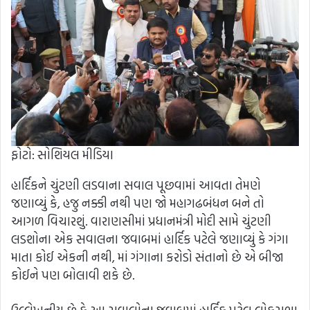
ફોટો: સોશિયલ મીડિયા
હાર્દિકને ચુંટણી લડવાના સવાલ પૂછવામાં આવતા તેમણે
જણાવ્યું કે, હજુ નક્કી નથી પણ જો મહાગઢબંધન બને તો
આગળ વિચારશું. વારાણસીમાં પ્રધાનમંત્રી મોદી સામે ચુંટણી
લડશોના એક સવાલના જવાબમાં હાર્દિક પટેલે જણાવ્યું કે ગંગા
માતા કોઈ એકની નથી, માં ગંગાના કરોડો સંતાનો છે એ બીજા
કોઈને પણ બોલાવી શકે છે.