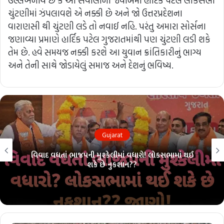
ઉલ્લેખનીય છે કે આ સવાલોના જવાબમાં હાર્દિક પટેલ લોકસભા
ચુંટણીમાં ઝંપલાવશે એ નક્કી છે અને જો ઉત્તરપ્રદેશના
વારાણસી થી ચુંટણી લડે તો નવાઈ નહિ. પરંતુ અમારા સોર્સના
જણાવ્યા પ્રમાણે હાર્દિક પટેલ ગુજરાતમાંથી પણ ચુંટણી લડી શકે
તેમ છે. હવે સમયજ નક્કી કરશે આ યુવાન ક્રાંતિકારીનું ભાગ્ય
અને તેની સાથે જોડાયેલું સમાજ અને દેશનું ભવિષ્ય.
Gujarat
વિવાદ વધતાં ભાજપની મુશ્કેલીમાં વધારો! લોકસભામાં થઈ
શકે છે નુકશાન??