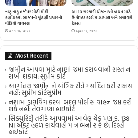
નાટુ નાટુ તર્જ પર મોદી મોદી!
આ 10 સરકારી યોજનાઓ બચત માટે
કર્ણાટકમાં ભાજપનો ચૂંટણી પ્રચારનો
છે શ્રેષ્ઠ! કરશે માલામાલ અને બચાવશે
વીડિયો વાયરલ!
ટેક્સ!
April 14, 2023
April 13, 2023
Most Recent
જામીન આપવા માટે નાણાં જમા કરાવવાની શરત ન
રાખી શકાય: સુપ્રીમ કોર્ટ
આગોતરા જામીન ને યાંત્રિક રીતે મર્યાદિત કરી શકાય
નહીં: સુપ્રીમ કોર્ટ​સુપ્રીમ
નશામાં ડ્રાઇવિંગ કરવા બદલ પોલીસ વાહન જપ્ત કરી
શકે નહીં: તેલંગાણા હાઈકોર્ટ
સિક્યુરિટી તરીકે આપવામાં આવેલ ચેક પણ ક. 138
NI એક્ટ હેઠળ કાર્યવાહી પાત્ર બની શકે છે: દિલ્હી
હાઇકોર્ટ