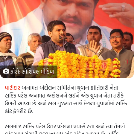
ફોટો: સોશિયલ મીડિયા
પાટીદાર
અનામત અંદોલન સમિતિના યુવાન ક્રાંતિકારી નેતા
હાર્દિક પટેલ અનામત અંદોલનને લઈને એક યુવાન નેતા તરીકે
ઉભરી આવ્યા છે અને હાલ ગુજરાત સાથે દેશના યુવાનોમાં હાર્દિક
હોટ ફેવરીટ છે.
હાલમાંજ હાર્દિક પટેલ ઉત્તર પ્રદેશના પ્રવાસે હતા અને ત્યાં તેમણે