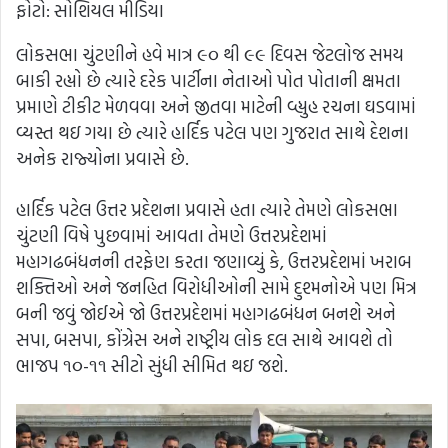
ફોટો: સોશિયલ મીડિયા
લોકસભા ચુંટણીને હવે માત્ર ૯૦ થી ૯૯ દિવસ જેટલોજ સમય
બાકી રહ્યો છે ત્યારે દરેક પાર્ટીના નેતાઓ પોત પોતાની ક્ષમતા
પ્રમાણે ટીકીટ મેળવવા અને જીતવા માટેની વ્હ્યુહ રચના ઘડવામાં
વ્યસ્ત થઇ ગયા છે ત્યારે હાર્દિક પટેલ પણ ગુજરાત સાથે દેશના
અનેક રાજ્યોના પ્રવાસે છે.
હાર્દિક પટેલ ઉત્તર પ્રદેશના પ્રવાસે હતા ત્યારે તેમણે લોકસભા
ચુંટણી વિષે પુછવામાં આવતા તેમણે ઉત્તરપ્રદેશમાં
મહાગઢબંધનની તરફેણ કરતા જણાવ્યું કે, ઉત્તરપ્રદેશમાં ખરાબ
શક્તિઓ અને જનહિત વિરોધીઓની સામે દુશ્મનોએ પણ મિત્ર
બની જવું જોઈએ જો ઉત્તરપ્રદેશમાં મહાગઢબંધન બનશે અને
સપા, બસપા, કોંગ્રેસ અને રાષ્ટ્રીય લોક દલ સાથે આવશે તો
ભાજપ ૧૦-૧૧ સીટો સુંધી સીમિત થઇ જશે.