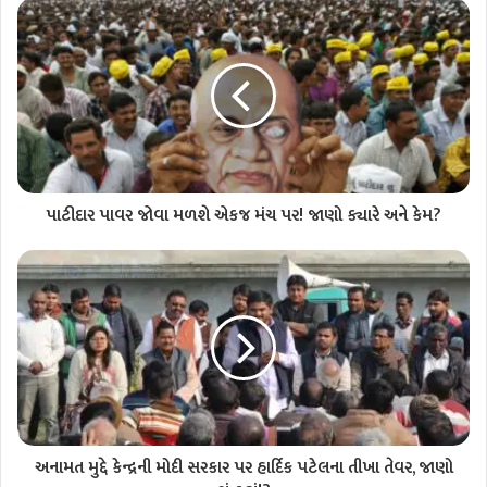
પાટીદાર પાવર જોવા મળશે એકજ મંચ પર! જાણો ક્યારે અને કેમ?
અનામત મુદ્દે કેન્દ્રની મોદી સરકાર પર હાર્દિક પટેલના તીખા તેવર, જાણો