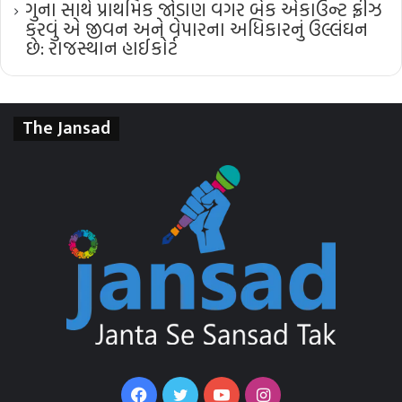
ગુના સાથે પ્રાથમિક જોડાણ વગર બેંક એકાઉન્ટ ફ્રીઝ
કરવું એ જીવન અને વેપારના અધિકારનું ઉલ્લંઘન
છે: રાજસ્થાન હાઈકોર્ટ
The Jansad
Facebook
Twitter
YouTube
Instagram