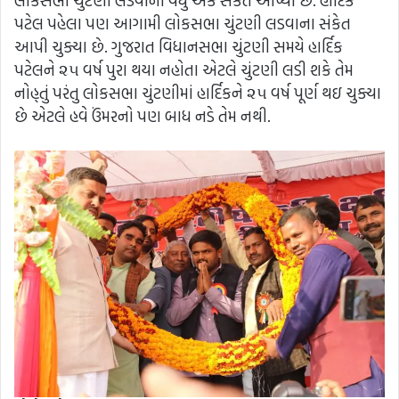
લોકસભા ચુંટણી લડવાના વધુ એક સંકેત આપ્યા છે. હાર્દિક
પટેલ પહેલા પણ આગામી લોકસભા ચુંટણી લડવાના સંકેત
આપી ચુક્યા છે. ગુજરાત વિધાનસભા ચુંટણી સમયે હાર્દિક
પટેલને ૨૫ વર્ષ પુરા થયા નહોતા એટલે ચુંટણી લડી શકે તેમ
નોહ્તું પરંતુ લોકસભા ચુંટણીમાં હાર્દિકને ૨૫ વર્ષ પૂર્ણ થઇ ચુક્યા
છે એટલે હવે ઉંમરનો પણ બાધ નડે તેમ નથી.