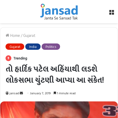
M
Home
/
Gujarat
Gujarat
India
Politics
Trending
તો હાર્દિક પટેલ અહિંયાથી લડશે
લોકસભા ચુંટણી આપ્યા આ સંકેત!
Send
jansad
January 7, 2019
1 minute read
an
email