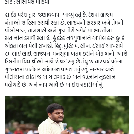
ફોટો: સોસીયલ મીડિયા
હાર્દિક પટેલ દ્વારા જણાવવામાં આવ્યું હતું કે, દેશમાં ભાજપ
નેતાઓ જ હિંસા કરાવી રહ્યા છે. ભાજપની સરકાર અને તેમની
પોલીસ ડર, તાનશાહી અને ગુંડાગીરી કરીને માં ભારતીના
સંતાનોને ડરાવી રહ્યા છે. હું દરેક નવયુવાનોને અપીલ કરું છું કે
એકતા બનાયેલી રાખજો. હિંદુ, મુસ્લિમ, શીખ, ઈસાઈ આપસમેં
હમ ભાઈ ભાઈ. ભાજપના મનસૂબા ખતમ કરીને એક બનો. આજે
દિલ્લીમાં વિદ્યાર્થીઓ સાથે જે થઈ રહ્યું છે તેવું જ ચાર વર્ષ પહેલાં
ગુજરાતમાં પાટીદાર આંદોલન વખતે થયું હતું. સરકાર અને
પોલીસના લોકો જ આગ લગાડે છે અને વહનોને નુકશાન
પહોંચાડે છે. અને નામ આવે છે આંદોલનકારીઓનું.