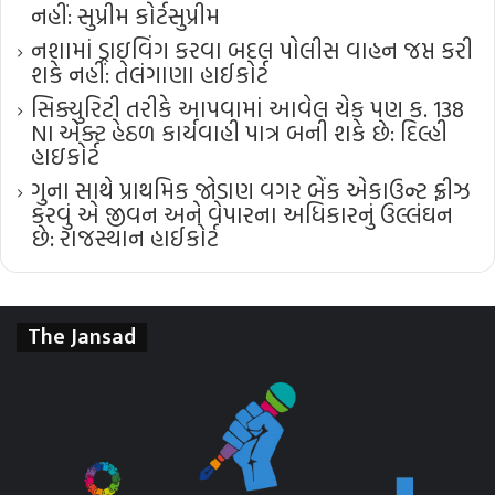
નહીં: સુપ્રીમ કોર્ટ​સુપ્રીમ
નશામાં ડ્રાઇવિંગ કરવા બદલ પોલીસ વાહન જપ્ત કરી
શકે નહીં: તેલંગાણા હાઈકોર્ટ
સિક્યુરિટી તરીકે આપવામાં આવેલ ચેક પણ ક. 138
NI એક્ટ હેઠળ કાર્યવાહી પાત્ર બની શકે છે: દિલ્હી
હાઇકોર્ટ
ગુના સાથે પ્રાથમિક જોડાણ વગર બેંક એકાઉન્ટ ફ્રીઝ
કરવું એ જીવન અને વેપારના અધિકારનું ઉલ્લંઘન
છે: રાજસ્થાન હાઈકોર્ટ
The Jansad