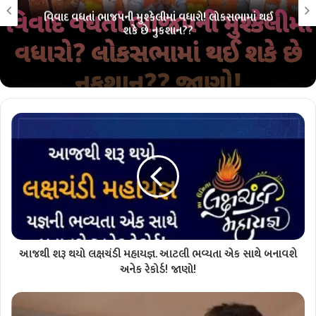
 લોકસભામાં થઈ
લોકસભા ચૂંટણી પહેલાં ભાજપમાં ભંગાણ?? 
પરંપરા તૂટશે?? જાણો!!
આજથી શરૂ થયો લક્ષચંડી મહાયજ્ઞ. આટલી ભવ્યતા એક સાથે બનાવશે
અનેક રેકોર્ડ! જાણો!