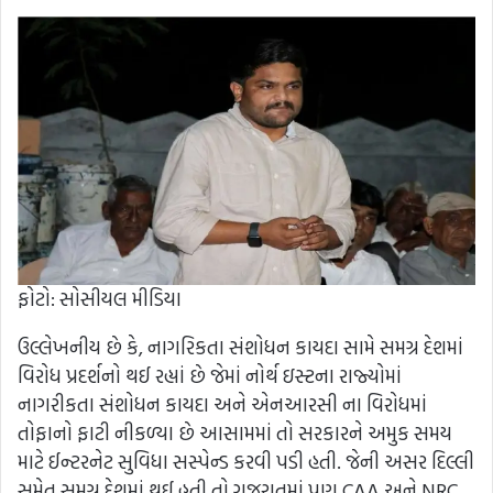
ફોટો: સોસીયલ મીડિયા
ઉલ્લેખનીય છે કે, નાગરિકતા સંશોધન કાયદા સામે સમગ્ર દેશમાં
વિરોધ પ્રદર્શનો થઈ રહ્યાં છે જેમાં નોર્થ ઇસ્ટના રાજ્યોમાં
નાગરીકતા સંશોધન કાયદા અને એનઆરસી ના વિરોધમાં
તોફાનો ફાટી નીકળ્યા છે આસામમાં તો સરકારને અમુક સમય
માટે ઈન્ટરનેટ સુવિધા સસ્પેન્ડ કરવી પડી હતી. જેની અસર દિલ્લી
સમેત સમગ્ર દેશમાં થઈ હતી તો ગુજરાતમાં પણ CAA અને NRC