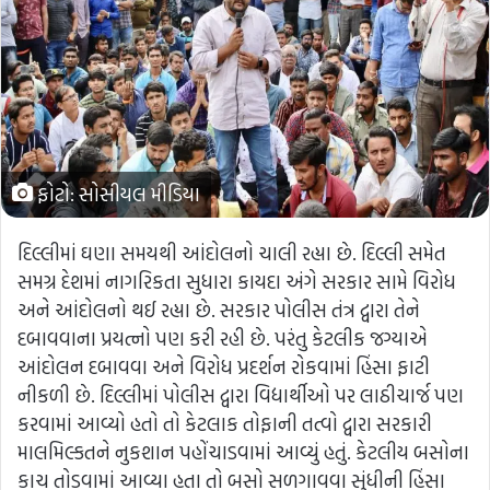
ફોટો: સોસીયલ મીડિયા
દિલ્લીમાં ઘણા સમયથી આંદોલનો ચાલી રહ્યા છે. દિલ્લી સમેત
સમગ્ર દેશમાં નાગરિકતા સુધારા કાયદા અંગે સરકાર સામે વિરોધ
અને આંદોલનો થઈ રહ્યા છે. સરકાર પોલીસ તંત્ર દ્વારા તેને
દબાવવાના પ્રયત્નો પણ કરી રહી છે. પરંતુ કેટલીક જગ્યાએ
આંદોલન દબાવવા અને વિરોધ પ્રદર્શન રોકવામાં હિંસા ફાટી
નીકળી છે. દિલ્લીમાં પોલીસ દ્વારા વિદ્યાર્થીઓ પર લાઠીચાર્જ પણ
કરવામાં આવ્યો હતો તો કેટલાક તોફાની તત્વો દ્વારા સરકારી
માલમિલ્કતને નુકશાન પહોંચાડવામાં આવ્યું હતું. કેટલીય બસોના
કાચ તોડવામાં આવ્યા હતા તો બસો સળગાવવા સુંધીની હિંસા