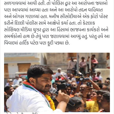
સળગાવવામાં આવી હતી. તો પોલિસ દ્વાર આ આરોપના જવાબો
પણ આપવામાં આવ્યા હતા અને આ આરોપો તદ્દન વાહિયાત
અને બોગસ ગણાવ્યાં હતા. મનીષ સીસોદીયાએ એક ફોટો પોસ્ટ
કરીને દિલ્લી પોલીસ સામે આક્ષેપો કર્યા હતા. તો કેટલાક
સોશિયલ મીડિયા યુઝર દ્વારા આ હિંસામાં ભાજપના કાર્યકરો અને
સમર્થકોનો હાથ છે તેવું પણ જણાવવામાં આવ્યું હતું. પરંતુ હવે આ
વિવાદમાં હાર્દિક પટેલ પણ કૂદી પડ્યા છે.