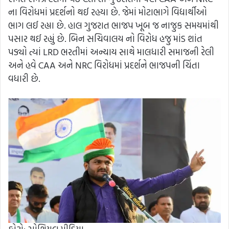
ના વિરોધમાં પ્રદર્શનો થઈ રહયા છે. જેમાં મોટાભાગે વિદ્યાર્થીઓ
ભાગ લઈ રહ્યા છે. હાલ ગુજરાત ભાજપ ખૂબ જ નાજુક સમયમાંથી
પસાર થઈ રહ્યું છે. બિન સચિવાલય નો વિરોધ હજુ માંડ શાંત
પડ્યો ત્યાં LRD ભરતીમાં અન્યાય સાથે માલધારી સમાજની રેલી
અને હવે CAA અને NRC વિરોધમાં પ્રદર્શને ભાજપની ચિંતા
વધારી છે.