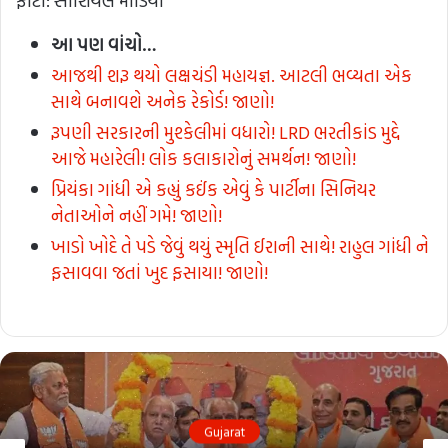
ફોટો: સોશિયલ મીડિયા
આ પણ વાંચો…
આજથી શરૂ થયો લક્ષચંડી મહાયજ્ઞ. આટલી ભવ્યતા એક
સાથે બનાવશે અનેક રેકોર્ડ! જાણો!
રૂપણી સરકારની મુશ્કેલીમાં વધારો! LRD ભરતીકાંડ મુદ્દે
આજે મહારેલી! લોક કલાકારોનું સમર્થન! જાણો!
પ્રિયંકા ગાંધી એ કહ્યું કઈંક એવું કે પાર્ટીના સિનિયર
નેતાઓને નહીં ગમે! જાણો!
ખાડો ખોદે તે પડે જેવું થયું સ્મૃતિ ઈરાની સાથે! રાહુલ ગાંધી ને
ફસાવવા જતાં ખુદ ફસાયા! જાણો!
Gujarat