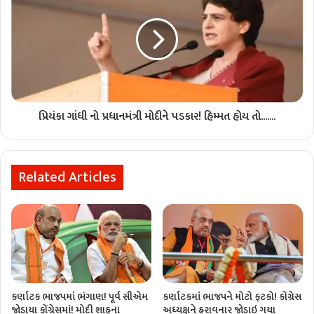
પ્રિયંકા ગાંધી નો પ્રધાનમંત્રી મોદીને પડકાર! હિમ્મત હોય તો.......
Related Articles
કર્ણાટક ભાજપમાં ભંગાણ! પૂર્વ સીએમ
કર્ણાટકમાં ભાજપને મોટો ફટકો! કોંગ્રેસ
જોડાયા કોંગ્રેસમાં! મોદી શાહના
અધ્યક્ષને હરાવનાર જોડાઇ ગયા