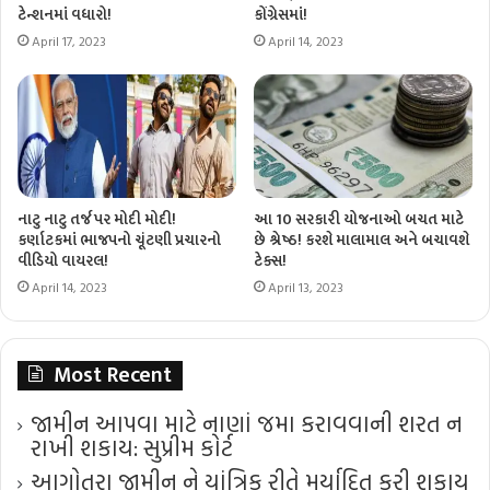
ટેન્શનમાં વધારો!
કોંગ્રેસમાં!
April 17, 2023
April 14, 2023
નાટુ નાટુ તર્જ પર મોદી મોદી!
આ 10 સરકારી યોજનાઓ બચત માટે
કર્ણાટકમાં ભાજપનો ચૂંટણી પ્રચારનો
છે શ્રેષ્ઠ! કરશે માલામાલ અને બચાવશે
વીડિયો વાયરલ!
ટેક્સ!
April 14, 2023
April 13, 2023
Most Recent
જામીન આપવા માટે નાણાં જમા કરાવવાની શરત ન
રાખી શકાય: સુપ્રીમ કોર્ટ
આગોતરા જામીન ને યાંત્રિક રીતે મર્યાદિત કરી શકાય