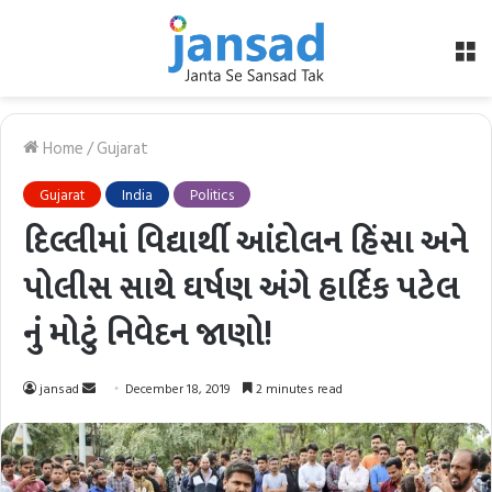
M
Home
/
Gujarat
Gujarat
India
Politics
દિલ્લીમાં વિદ્યાર્થી આંદોલન હિંસા અને
પોલીસ સાથે ઘર્ષણ અંગે હાર્દિક પટેલ
નું મોટું નિવેદન જાણો!
Send
jansad
December 18, 2019
2 minutes read
an
email