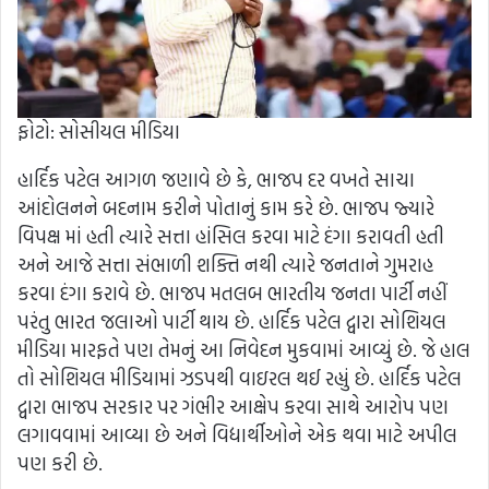
ફોટો: સોસીયલ મીડિયા
હાર્દિક પટેલ આગળ જણાવે છે કે, ભાજપ દર વખતે સાચા
આંદોલનને બદનામ કરીને પોતાનું કામ કરે છે. ભાજપ જ્યારે
વિપક્ષ માં હતી ત્યારે સત્તા હાંસિલ કરવા માટે દંગા કરાવતી હતી
અને આજે સત્તા સંભાળી શક્તિ નથી ત્યારે જનતાને ગુમરાહ
કરવા દંગા કરાવે છે. ભાજપ મતલબ ભારતીય જનતા પાર્ટી નહીં
પરંતુ ભારત જલાઓ પાર્ટી થાય છે. હાર્દિક પટેલ દ્વારા સોશિયલ
મીડિયા મારફતે પણ તેમનું આ નિવેદન મુકવામાં આવ્યું છે. જે હાલ
તો સોશિયલ મીડિયામાં ઝડપથી વાઇરલ થઈ રહ્યું છે. હાર્દિક પટેલ
દ્વારા ભાજપ સરકાર પર ગંભીર આક્ષેપ કરવા સાથે આરોપ પણ
લગાવવામાં આવ્યા છે અને વિદ્યાર્થીઓને એક થવા માટે અપીલ
પણ કરી છે.