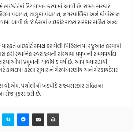
ે હાઇકોર્ટમાં રિટ દાખલ કરવામાં આવી છે. રાજ્ય સરકારે
જિલ્લા પંચાયત, તાલુકા પંચાયત, નગરપાલિકા અને કોર્પોરેશન
રવામાં આવી છે જે કેસમાં હાઇકોર્ટે રાજ્ય સરકાર સહિત અન્ય
 મારફતે હાઇકોર્ટ સમક્ષ કરાયેલી પિટિશન માં રજુઆત કરવામાં
ા કરી સ્થાનિક સ્વરાજ્યની સંસ્થામાં પ્રમુખની સમયમર્યાદા
સંસ્થાઓમાં પ્રમુખની અવધિ 5 વર્ષ છે. આમ બંધારણથી
રે કાયદામાં કરેલા સુધારાને ગેરબંધારણીય અને ગેરકાયદેસર
ટિસ વી.એમ. પંચોલીની ખંડપીઠે રાજ્યસરકાર સહિતના
 રોજ મુકરર કરી છે.
er
LinkedIn
Skype
Messenger
Share via Email
Print