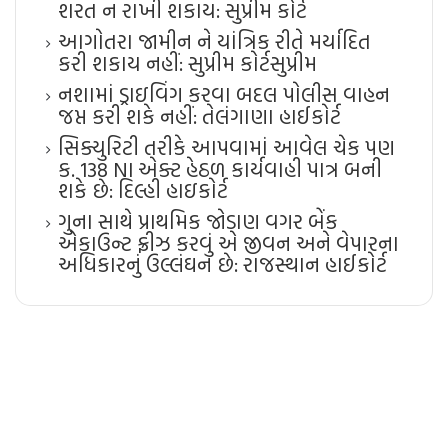
શરત ન રાખી શકાય: સુપ્રીમ કોર્ટ
આગોતરા જામીન ને યાંત્રિક રીતે મર્યાદિત
કરી શકાય નહીં: સુપ્રીમ કોર્ટ​સુપ્રીમ
નશામાં ડ્રાઇવિંગ કરવા બદલ પોલીસ વાહન
જપ્ત કરી શકે નહીં: તેલંગાણા હાઈકોર્ટ
સિક્યુરિટી તરીકે આપવામાં આવેલ ચેક પણ
ક. 138 NI એક્ટ હેઠળ કાર્યવાહી પાત્ર બની
શકે છે: દિલ્હી હાઇકોર્ટ
ગુના સાથે પ્રાથમિક જોડાણ વગર બેંક
એકાઉન્ટ ફ્રીઝ કરવું એ જીવન અને વેપારના
અધિકારનું ઉલ્લંઘન છે: રાજસ્થાન હાઈકોર્ટ