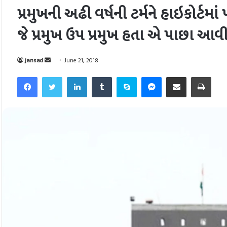
પ્રમુખની અઢી વર્ષની ટર્મને હાઇકોર્ટમા
જે પ્રમુખ ઉપ પ્રમુખ હતા એ પાછા આવ
Send
jansad
June 21, 2018
an
Facebook
Twitter
LinkedIn
Tumblr
Skype
Messenger
Share via Email
Pri
email