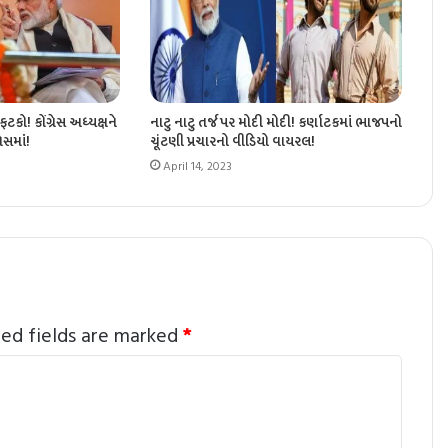
ટકો! કોંગ્રેસ અધ્યક્ષને
નાટુ નાટુ તર્જ પર મોદી મોદી! કર્ણાટકમાં ભાજપનો
ેસમાં!
ચૂંટણી પ્રચારનો વીડિયો વાયરલ!
April 14, 2023
red fields are marked
*