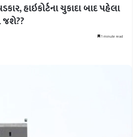
ં પડકાર, હાઇકોર્ટના ચુકાદા બાદ પહેલા
ી જશે??
1 minute read
nt