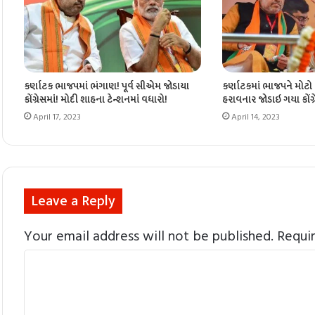
કર્ણાટક ભાજપમાં ભંગાણ! પૂર્વ સીએમ જોડાયા
કર્ણાટકમાં ભાજપને મોટો ફ
કોંગ્રેસમાં! મોદી શાહના ટેન્શનમાં વધારો!
હરાવનાર જોડાઇ ગયા કોંગ્ર
April 17, 2023
April 14, 2023
Leave a Reply
Your email address will not be published.
Requi
C
o
m