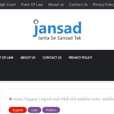
igh Court
Point Of Law
About us
Contact Us
Privacy Polic
T OF LAW
ABOUT US
CONTACT US
PRIVACY POLICY
Home
/
Gujarat
/
પ્રમુખની અઢી વર્ષની ટર્મને હાઇકોર્ટમાં પડકાર, હાઇકો
Gujarat
Law
Politics