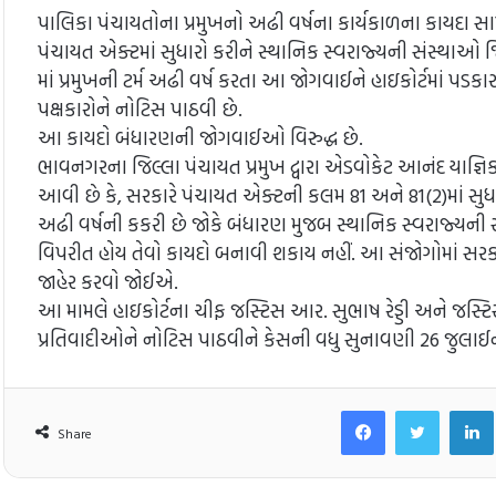
પાલિકા પંચાયતોના પ્રમુખનો અઢી વર્ષના કાર્યકાળના કાયદા સામ
પંચાયત એક્ટમાં સુધારો કરીને સ્થાનિક સ્વરાજ્યની સંસ્થાઓ 
માં પ્રમુખની ટર્મ અઢી વર્ષ કરતા આ જોગવાઈને હાઇકોર્ટમાં પડકા
પક્ષકારોને નોટિસ પાઠવી છે.
આ કાયદો બંધારણની જોગવાઈઓ વિરુદ્ધ છે.
ભાવનગરના જિલ્લા પંચાયત પ્રમુખ દ્વારા એડવોકેટ આનંદ યાજ્ઞિક
આવી છે કે, સરકારે પંચાયત એક્ટની કલમ 81 અને 81(2)માં સુધાર
અઢી વર્ષની કકરી છે જોકે બંધારણ મુજબ સ્થાનિક સ્વરાજ્યની 
વિપરીત હોય તેવો કાયદો બનાવી શકાય નહીં. આ સંજોગોમાં સરકા
જાહેર કરવો જોઈએ.
આ મામલે હાઇકોર્ટના ચીફ જસ્ટિસ આર. સુભાષ રેડ્ડી અને જસ્
પ્રતિવાદીઓને નોટિસ પાઠવીને કેસની વધુ સુનાવણી 26 જુલાઈના
Facebook
Twitt
Share