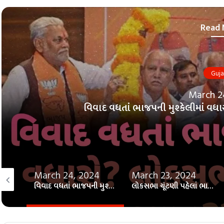
Read 
Guja
March 2
લોકસભા ચૂંટણી પહેલાં ભાજપમાં ભંગાણ??
4
March 23, 2024
August 22, 2023
વિવાદ વધતાં ભાજપની મુશ્કેલીમાં વધારો! લોકસભામાં થઈ શકે છે નુકશાન??
લોકસભા ચૂંટણી પહેલાં ભાજપમાં ભંગાણ?? 26 માંથી 26ની પરંપરા તૂટશે?? જાણો!!
કર્ણાટક મુખ્યમંત્રીએ ભર્યું મજબૂત પગલું! વિપક્ષોને જબરદસ્ત ફાટકાર! જાણો!