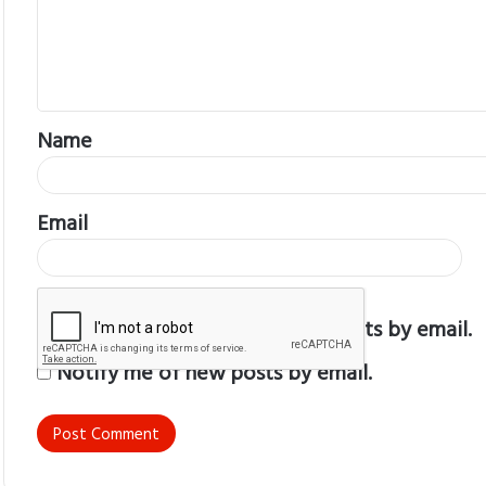
m
e
n
t
Name
*
Email
Notify me of follow-up comments by email.
Notify me of new posts by email.