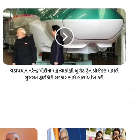
વડાપ્રધાન નરેન્દ્ર મોદીના મહત્વાકાંક્ષી બુલેટ ટ્રેન પ્રોજેક્ટ મામલે
ગુજરાત હાઈકોર્ટે સરકાર સામે લાલ આંખ કરી