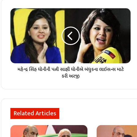
મહેન્દ્ર સિંહ ધોનીની પત્ની સાક્ષી ધોનીએ બંધુકના લાઇસન્સ માટે
કરી અરજી
Related Articles