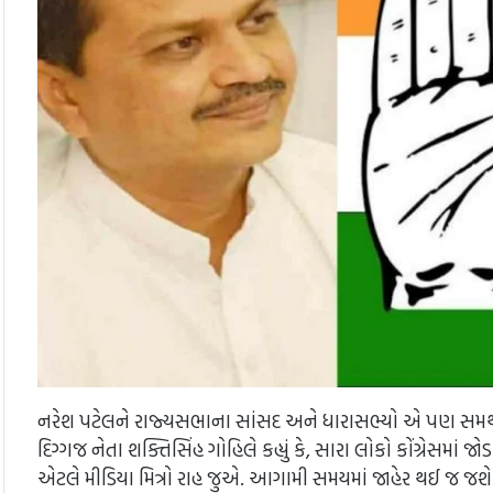
નરેશ પટેલને રાજ્યસભાના સાંસદ અને ધારાસભ્યો એ પણ સમર્થ આ
દિગ્ગજ નેતા શક્તિસિંહ ગોહિલે કહ્યું કે, સારા લોકો કોંગ્રેસમા
એટલે મીડિયા મિત્રો રાહ જુએ. આગામી સમયમાં જાહેર થઈ જ જશ