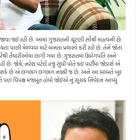
ાવા જઈ રહી છે. આમાં ગુજરાતની ચૂંટણી સૌથી મહત્વની છે.
નીયતા પાછી મેળવવા માટે બનતા પ્રયાસો કરી રહી છે. તેને જોતા
થી તૈયારીઓમાં લાગી ગયા છે. ગુજરાતમાં ઉદ્યોગપતિ અને
ી છે. જોકે, નરેશ પટેલે હજુ સુંધી પોતે કઇ પાર્ટીમાં જોડાશે એ
જ જોડાઈ શકે છે એ લગભગ લગભગ નક્કી જ છે. અને આ બાબતે ખુદ
ોતે પણ વિપક્ષ મજબૂત હોવો જોઈએ નું સૂચક નિવેદન આપ્યું