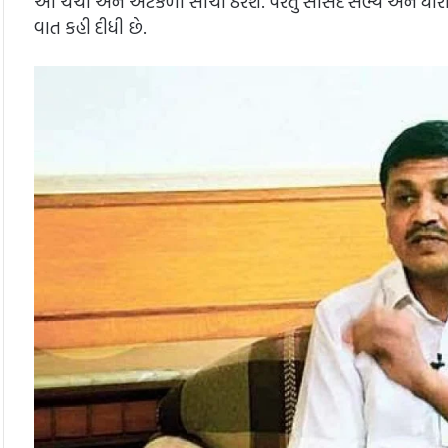
આ ચર્ચા અને અટકળો સાચી ઠરશે. પરંતુ સાંસદ સભ્ય અને ધારાસભ્
વાત કહી દીધી છે.