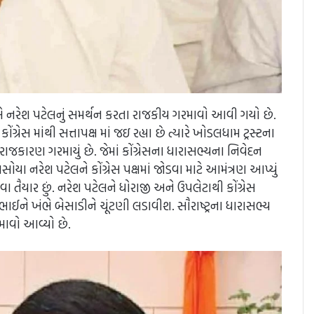
 નરેશ પટેલનું સમર્થન કરતા રાજકીય ગરમાવો આવી ગયો છે.
 માંથી સત્તાપક્ષ માં જઇ રહ્યા છે ત્યારે ખોડલધામ ટ્રસ્ટના
ાજકારણ ગરમાયું છે. જેમાં કોંગ્રેસના ધારાસભ્યના નિવેદન
યા નરેશ પટેલને કોંગ્રેસ પક્ષમાં જોડવા માટે આમંત્રણ આપ્યું
કરવા તૈયાર છું. નરેશ પટેલને ધોરાજી અને ઉપલેટાથી કોંગ્રેસ
શભાઈને ખંભે બેસાડીને ચૂંટણી લડાવીશ. સૌરાષ્ટ્રના ધારાસભ્ય
ાવો આવ્યો છે.