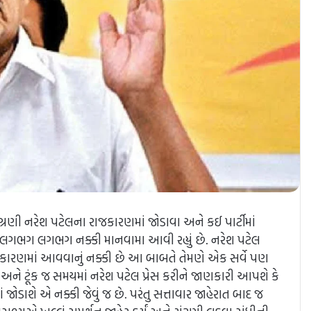
રણી નરેશ પટેલના રાજકારણમાં જોડાવા અને કઈ પાર્ટીમાં
વું લગભગ લગભગ નક્કી માનવામા આવી રહ્યું છે. નરેશ પટેલ
 રાજકારણમાં આવવાનું નક્કી છે આ બાબતે તેમણે એક સર્વે પણ
છે. અને ટૂંક જ સમયમાં નરેશ પટેલ પ્રેસ કરીને જાણકારી આપશે કે
સ માં જોડાશે એ નક્કી જેવું જ છે. પરંતુ સત્તાવાર જાહેરાત બાદ જ