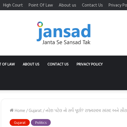
High Court
Point Of Law
About us
Contact Us
Privacy Po
T OF LAW
ABOUT US
CONTACT US
PRIVACY POLICY
Home
/
Gujarat
/
નરેશ પટેલ નો સર્વે પૂર્ણ!? રાજ્યસભા સાંસદ અને સૌરાષ
Gujarat
Politics