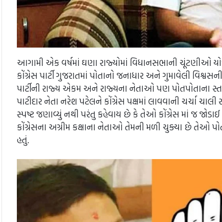
આગામી એક વર્ષમાં ઘણા રાજ્યોમાં વિધાનસભાની ચૂંટણીઓ યોજ
કોંગ્રેસ પાર્ટી ગુજરાતમાં પોતાનો જનાધાર અને ગુમાવેલી વિશ્વસ
પાર્ટીની રાજ્ય એકમ અને રાજ્યના નેતાઓ પણ પોતપોતાના સ્તરે
પાટીદાર નેતા નરેશ પટેલને કોંગ્રેસ પક્ષમાં લાવવાની ચર્ચા ચાલી રહ
સ્પષ્ટ જણાવ્યું નથી પરંતુ કહેવાય છે કે તેઓ કોંગ્રેસ માં 
કોંગ્રેસના અગ્રીમ કક્ષાના નેતાઓ તેમની મળી ચુક્યા છે તેઓ પ
હતું.