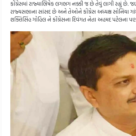
કોંગ્રેસમાં રાજ્યાભિષેક લગભગ નક્કી જ છે તેવું લાગી રહ્યું છે. જ
રાજ્યસભાના સાંસદ છે અને તેઓને કોંગ્રેસ અધ્યક્ષ સોનિયા ગા
શક્તિસિંહ ગોહિલ ને કોંગ્રેસના દિવંગત નેતા અહમદ પટેલના પણ