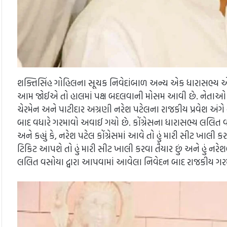
શક્તિસિંહ ગોહિલના સૂચક નિવેદાંબાળ અન્ય એક ધારાસભ્ય એ
આમ જોઈએ તો હાલમાં પક્ષ બદલવાની મોસમ આવી છે. નેતાઓ કોંગ્રેસ
ચેરમેન અને પાટીદાર અગ્રણી નરેશ પટેલના રાજકીય પ્રવેશ અંગે ર
બાદ વધારે ગરમાવો અવાઈ ગયો છે. કોંગ્રેસના ધારાસભ્ય લલિત વસો
અને કહ્યું કે, નરેશ પટેલ કોંગ્રેસમાં આવે તો હું મારી સીટ ખાલી 
ટિકિટ આપશે તો હું મારી સીટ ખાલી કરવા તૈયાર છું અને હું નરે
લલિત વસોયા દ્વારા આપવામાં આવેલા નિવેદન બાદ રાજકીય ગરમ