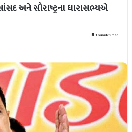
 સાંસદ અને સૌરાષ્ટ્રના ધારાસભ્યએ
3 minutes read
nt