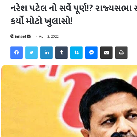
નરેશ પટેલ નો સર્વે પૂર્ણ!? રાજ્યસભા
કર્યો મોટો ખુલાસો!
Send
jansad
April 2, 2022
an
Facebook
Twitter
LinkedIn
Tumblr
Skype
Messenger
Share via Email
Pri
email