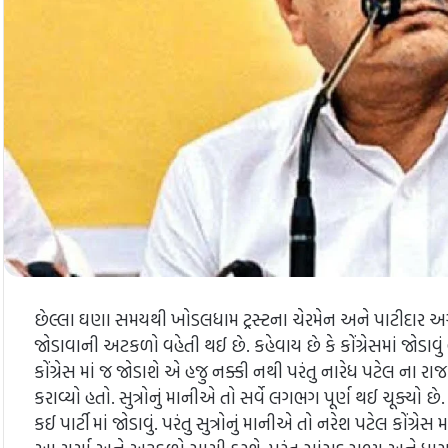
છેલ્લા ઘણા સમયથી ખોડલધામ ટ્રસ્ટના ચેરમેન અને પાટીદાર અગ્
જોડાવાની અટકળો વહેતી થઈ છે. કહેવાય છે કે કોંગ્રેસમાં જોડા
કોંગ્રેસ માં જ જોડાશે એ હજુ નક્કી નથી પરંતુ નારેધ પટેલ ના
કરાવ્યો હતો. સુત્રોનું માનીએ તો સર્વે લગભગ પૂર્ણ થઈ ચૂક્યો 
કઈ પાર્ટી માં જોડાવું. પરંતુ સુત્રોનું માનીએ તો નરેશ પટેલ કોંગ્રે