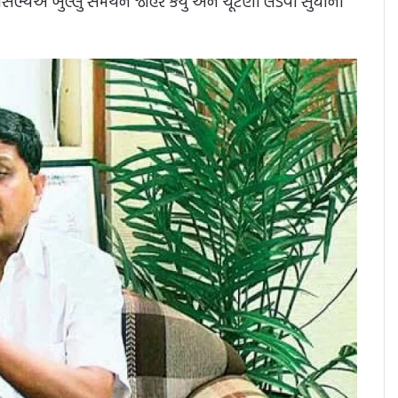
યએ ખુલ્લું સમર્થન જાહેર કર્યું અને ચૂંટણી લડવા સુંધીની