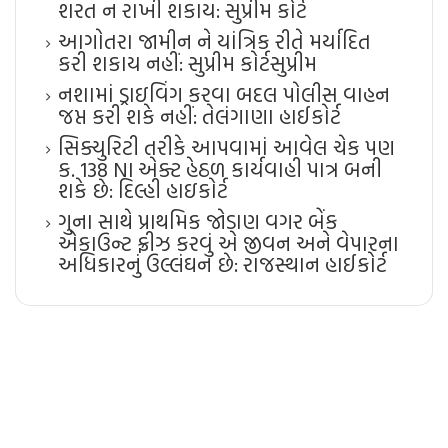
શરત ન રાખી શકાય: સુપ્રીમ કોર્ટ
આગોતરા જામીન ને યાંત્રિક રીતે મર્યાદિત
કરી શકાય નહીં: સુપ્રીમ કોર્ટ​સુપ્રીમ
નશામાં ડ્રાઇવિંગ કરવા બદલ પોલીસ વાહન
જપ્ત કરી શકે નહીં: તેલંગાણા હાઈકોર્ટ
સિક્યુરિટી તરીકે આપવામાં આવેલ ચેક પણ
ક. 138 NI એક્ટ હેઠળ કાર્યવાહી પાત્ર બની
શકે છે: દિલ્હી હાઇકોર્ટ
ગુના સાથે પ્રાથમિક જોડાણ વગર બેંક
એકાઉન્ટ ફ્રીઝ કરવું એ જીવન અને વેપારના
અધિકારનું ઉલ્લંઘન છે: રાજસ્થાન હાઈકોર્ટ