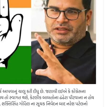
પવાનું ચાલુ કરી દીધુ છે. જણાવી દઈએ કે કોંગ્રેસના
ં જોડાય તો સ્વાગત થશે, કેટલીક બાબતોના ઢંઢેરા પીટવાના ન હોય
ે. શક્તિસિંહ ગોહિલ ના સૂચક નિવેદન બાદ નરેશ પટેલનો