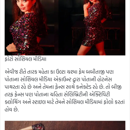
ફોટો સોશિયલ મીડિયા
એવીજ રીતે તારક મહેતા કા ઉલ્ટા ચશ્મા ફેમ બબીતાજી પણ
પોતાના સોશિયલ મીડિયા એકાઉન્ટ દ્વારા પોતાની હોટનેસ
પાથરતા રહે છે અને તેમના ફેન્સ સાથે કનેક્ટેડ રહે છે. તો બીજી
તરફ ફેન્સ પણ પોતાના ચહિતા સેલિબ્રિટીની એક્ટિવિટી
ક્લોથિંગ અને સ્ટાઇલ માટે તેમને સોશિયલ મીડિયામાં ફોલો કરતાં
હોય છે.