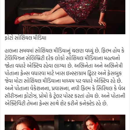
ફોટો સોશિયલ મીડિયા
હાલના સમયમાં સોશિયલ મીડિયાનું ચલણ વધ્યું છે. ફિલ્મ હોય કે
ટેલિવિઝન સેલિબ્રિટી દરેક લોકો સોશિયલ મીડિયાના મહત્વનો
જોતા વધારે એક્ટિવ રહેવા લાગ્યા છે. અભિનેતા અને અભિનેત્રી
પોતાના ફેન્સ વધારવા માટે ખાસ ઇન્સ્ટાગ્રામ ટ્વિટર અને ફેસબુક
જેવા મોટા સોશિયલ મીડિયાના માધ્યમ પર વધારે એક્ટિવ રહે છે.
અને પોતાના વેકેશનના, પ્રવાસના, નવી ફિલ્મ કે સિરિયલ કે વેબ
સીરીઝના ફોટોઝ, પ્રોમો કે ટ્રેલર પોસ્ટ કરતાં હોય છે. અને પોતાની
એક્ટિવિટી તેમના ફેન્સ સાથે શેર કરીને કનેક્ટેડ રહે છે.