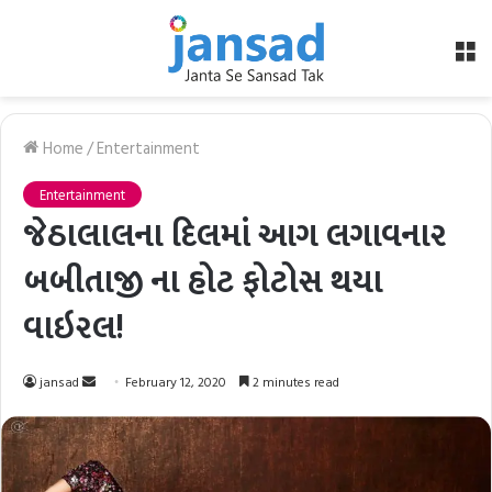
M
Home
/
Entertainment
Entertainment
જેઠાલાલના દિલમાં આગ લગાવનાર
બબીતાજી ના હોટ ફોટોસ થયા
વાઇરલ!
Send
jansad
February 12, 2020
2 minutes read
an
email