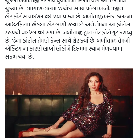
ચૂકેલા બબીતાજી કેટલાય યુવાનોના દિલમાં પણ આગ લગાવી
ચુક્યા છે. હમણાંજ હાલમાં જ થોડા સમય પહેલા બબીતાજીના
હોટ ફોટોસ વાઇરલ થઈ જવા પામ્યા છે. બબીતાજી બ્લેક. કલરના
આઉટફિટમાં એકદમ હોટ લાગી રહયા છે અને તેમના આ ફોટોસ
ઝડપથી વાઇરલ થઈ રહ્યા છે. બબીતાજી દ્વારા હોટ ફોટોશૂટ કરાવ્યું
છે. જેના ફોટોસ તેમણે ફેન્સ સાથે શેર કર્યા છે. બબીતાજી તેમની
એક્ટિંગ ના કારણે લાખો લોકોને દિલમમાં સ્થાન મેળવવામાં
સફળ થયા છે.