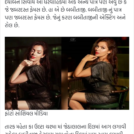
દયાબેન સિવાય આ ધરવાહિકમાં એક અન્ય પાત્ર પણ એવું છે કે
જે જબરદસ્ત ફેમસ છે. હા એ છે બબીતાજી. બબીતાજી નું પાત્ર
પણ જબરદસ્ત ફેમસ છે. જેનું કરણ બબીતાજીની એક્ટિંગ અને
રોલ છે.
ફોટો સોશિયલ મીડિયા
તારક મહેતા કા ઉલ્ટા ચશ્મા માં જેઠાલાલના દિલમાં આગ લગાવી