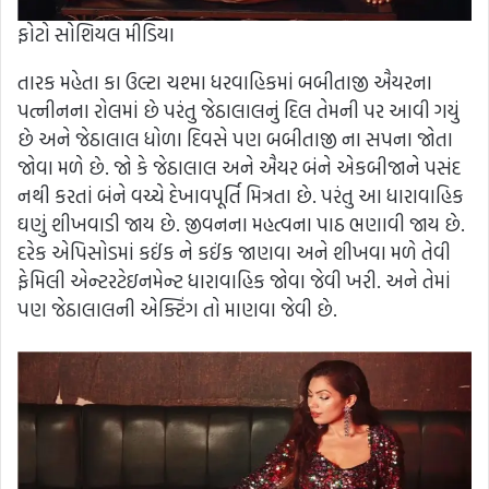
ફોટો સોશિયલ મીડિયા
તારક મહેતા કા ઉલ્ટા ચશ્મા ધરવાહિકમાં બબીતાજી ઐયરના
પત્નીનના રોલમાં છે પરંતુ જેઠાલાલનું દિલ તેમની પર આવી ગયું
છે અને જેઠાલાલ ધોળા દિવસે પણ બબીતાજી ના સપના જોતા
જોવા મળે છે. જો કે જેઠાલાલ અને ઐયર બંને એકબીજાને પસંદ
નથી કરતાં બંને વચ્ચે દેખાવપૂર્તિ મિત્રતા છે. પરંતુ આ ધારાવાહિક
ઘણું શીખવાડી જાય છે. જીવનના મહત્વના પાઠ ભણાવી જાય છે.
દરેક એપિસોડમાં કઈંક ને કઈંક જાણવા અને શીખવા મળે તેવી
ફેમિલી એન્ટરટેઇનમેન્ટ ધારાવાહિક જોવા જેવી ખરી. અને તેમાં
પણ જેઠાલાલની એક્ટિંગ તો માણવા જેવી છે.