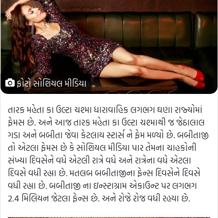
ફોટો સોશિયલ મીડિયા
તારક મહેતા કા ઉલ્ટા ચશ્મા ધારાવાહિક લગભગ ઘણા રાજ્યોમાં
ફેમસ છે. અને આજ તારક મહેતા કા ઉલ્ટા ચશ્માથી જ જેઠાલાલ
ગડા અને બબીતા જેવા કેટલાય સ્ટાર્સ ને ફેમ મળ્યો છે. બબીતાજી
તો એટલા ફેમસ છે કે સોશિયલ મીડિયા પાર તેમના ચાહકોની
સંખ્યા દિવસેને વધે એટલી રાત્રે વધે અને રાત્રેના વધે એટલા
દિવસે વધી રહ્યા છે. મતલબ બબીતાજીના ફેન્સ દિવસેને દિવસે
વધી રહ્યા છે. બબીતાજી ના ઇન્સ્ટાગ્રામ એકાઉન્ટ પર લગભગ
2.4 મિલિયન જેટલા ફેન્સ છે. અને રોજે રોજ વધી રહયા છે.