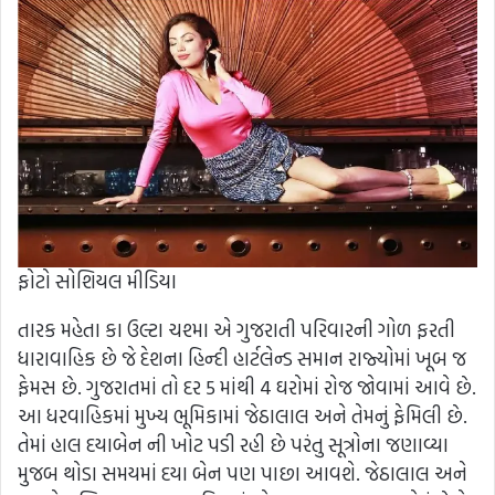
ફોટો સોશિયલ મીડિયા
તારક મહેતા કા ઉલ્ટા ચશ્મા એ ગુજરાતી પરિવારની ગોળ ફરતી
ધારાવાહિક છે જે દેશના હિન્દી હાર્ટલેન્ડ સમાન રાજ્યોમાં ખૂબ જ
ફેમસ છે. ગુજરાતમાં તો દર 5 માંથી 4 ઘરોમાં રોજ જોવામાં આવે છે.
આ ધરવાહિકમાં મુખ્ય ભૂમિકામાં જેઠાલાલ અને તેમનું ફેમિલી છે.
તેમાં હાલ દયાબેન ની ખોટ પડી રહી છે પરંતુ સૂત્રોના જણાવ્યા
મુજબ થોડા સમયમાં દયા બેન પણ પાછા આવશે. જેઠાલાલ અને