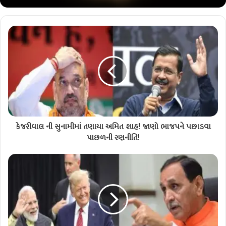
કેજરીવાલ ની સુનામીમાં તણાયા અમિત શાહ! જાણો ભાજપને પછાડવા
પાછળની રણનીતિ!