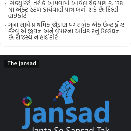
સિક્યુરિટી તરીકે આપવામાં આવેલ ચેક પણ ક. 138
NI એક્ટ હેઠળ કાર્યવાહી પાત્ર બની શકે છે: દિલ્હી
હાઇકોર્ટ
ગુના સાથે પ્રાથમિક જોડાણ વગર બેંક એકાઉન્ટ ફ્રીઝ
કરવું એ જીવન અને વેપારના અધિકારનું ઉલ્લંઘન
છે: રાજસ્થાન હાઈકોર્ટ
The Jansad