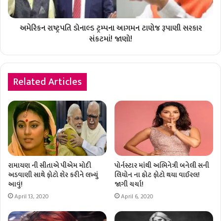
અમેરિકન રાષ્ટ્રપતિ ડોનાલ્ડ ટ્રમ્પના આગમન ટાણેજ રૂપાણી સરકાર
સંકટમાં! જાણો!
Related Articles
રામાયણ ની સીતાએ પીએમ મોદી
પોર્નસ્ટાર માંથી અભિનેત્રી બનેલી સની
અડવાણી સાથે ફોટો શેર કરીને લખ્યું
લિયોન ના હોટ ફોટો થયા વાઈરલ!
આવું!
જાગી ચર્ચા!
April 13, 2020
April 6, 2020