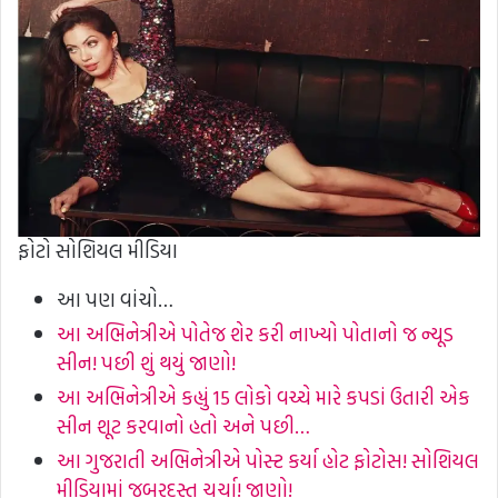
ફોટો સોશિયલ મીડિયા
આ પણ વાંચો…
આ અભિનેત્રીએ પોતેજ શેર કરી નાખ્યો પોતાનો જ ન્યૂડ
સીન! પછી શું થયું જાણો!
આ અભિનેત્રીએ કહ્યું 15 લોકો વચ્ચે મારે કપડાં ઉતારી એક
સીન શૂટ કરવાનો હતો અને પછી…
આ ગુજરાતી અભિનેત્રીએ પોસ્ટ કર્યા હોટ ફોટોસ! સોશિયલ
મીડિયામાં જબરદસ્ત ચર્ચા! જાણો!