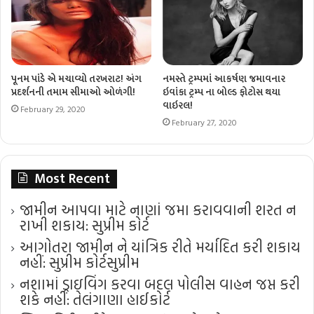
પૂનમ પાંડે એ મચાવ્યો તરખરાટ! અંગ
નમસ્તે ટ્રમ્પમાં આકર્ષણ જમાવનાર
પ્રદર્શનની તમામ સીમાઓ ઓળંગી!
ઇવાંકા ટ્રમ્પ ના બોલ્ડ ફોટોસ થયા
વાઇરલ!
February 29, 2020
February 27, 2020
Most Recent
જામીન આપવા માટે નાણાં જમા કરાવવાની શરત ન
રાખી શકાય: સુપ્રીમ કોર્ટ
આગોતરા જામીન ને યાંત્રિક રીતે મર્યાદિત કરી શકાય
નહીં: સુપ્રીમ કોર્ટ​સુપ્રીમ
નશામાં ડ્રાઇવિંગ કરવા બદલ પોલીસ વાહન જપ્ત કરી
શકે નહીં: તેલંગાણા હાઈકોર્ટ