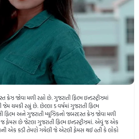
્રેઝ જોવા મળી રહ્યો છે. ગુજરાતી ફિલ્મ ઇન્ડસ્ટ્રીઝમાં
જેમ ચમકી રહ્યું છે. છેલ્લા 5 વર્ષમાં ગુજરાતી ફિલ્મ
તી ફિલ્મ અને ગુજરાતી મ્યૂઝિકનો જબરદસ્ત ક્રેઝ જોવા મળી
ા જ ફેમસ છે જેટલા ગુજરાતી ફિલ્મ ઇન્ડસ્ટ્રીઝમાં. એવું જ એક
ીતની એક કડી તેમણે ગયેલી જે એટલી ફેમસ થઈ હતી કે લોકો