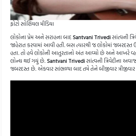
ફોટો સોશિયલ મીડિયા
લોકોના પ્રેમ અને સરાહના બાદ
Santvani Trivedi
સાંત્વની ત્
જાહેરાત કરવામાં આવી હતી. બસ ત્યારથી જ લોકોમાં જબરદસ્ત 
હતા. તો હવે લોકોની આતુરતાનો અંત આવ્યો છે અને આખરે વ્હાલનો
લોન્ચ થઈ ગયું છે.
Santvani Trivedi
સાંત્વની ત્રિવેદીના અવા
જબરદસ્ત છે. એકવાર સાંભળ્યા બાદ તમે તેને બીજીવાર ત્રીજી