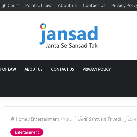
igh Court
Point Of Law
About us
Contact Us
Privacy Polic
T OF LAW
ABOUT US
CONTACT US
PRIVACY POLICY
Home
/
Entertainment
/
‘વ્હાલનો દરિયો’ Santvani Trivedi નું દિલન
Entertainment