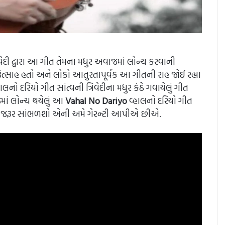
રિવેદી દ્વારા આ ગીત તેમના મધુર અવાજમાં લોન્ચ કરવાની
ઉત્સાહ હતો અને લોકો આતુરતાપૂર્વક આ ગીતની રાહ જોઈ રહ્યા
 દરિયો ગીત સાંત્વની ત્રિવેદીના મધુર કંઠે ગવાયેલું ગીત
જમાં લોન્ચ થયેલું આ
Vahal No Dariyo
વ્હાલનો દરિયો ગીત
વાર જરૂર સાંભળશો એની અમે ગેરન્ટી આપીએ છીએ.