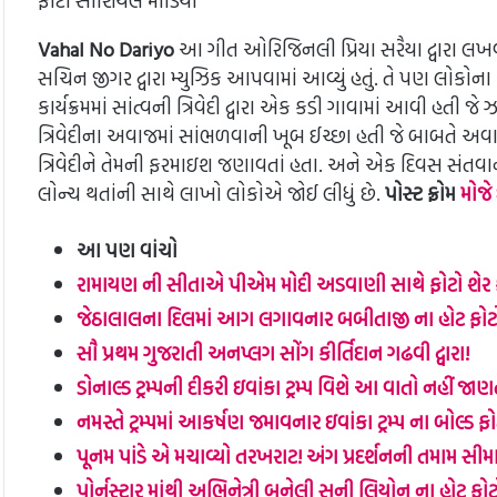
ફોટો સોશિયલ મીડિયા
Vahal No Dariyo
આ ગીત ઓરિજિનલી પ્રિયા સરૈયા દ્વારા લખવામાં
સચિન જીગર દ્વારા મ્યુઝિક આપવામાં આવ્યું હતું. તે પણ લોકોના
કાર્યક્રમમાં સાંત્વની ત્રિવેદી દ્વારા એક કડી ગાવામાં આવી હ
ત્રિવેદીના અવાજમાં સાંભળવાની ખૂબ ઈચ્છા હતી જે બાબતે અવારન
ત્રિવેદીને તેમની ફરમાઇશ જણાવતાં હતા. અને એક દિવસ સંતવાની
લોન્ચ થતાંની સાથે લાખો લોકોએ જોઈ લીધું છે.
પોસ્ટ ફ્રોમ
મોજે
આ પણ વાંચો
રામાયણ ની સીતાએ પીએમ મોદી અડવાણી સાથે ફોટો શેર કર
જેઠાલાલના દિલમાં આગ લગાવનાર બબીતાજી ના હોટ ફોટ
સૌ પ્રથમ ગુજરાતી અનપ્લગ સોંગ કીર્તિદાન ગઢવી દ્વારા!
ડોનાલ્ડ ટ્રમ્પની દીકરી ઇવાંકા ટ્રમ્પ વિશે આ વાતો નહીં જા
નમસ્તે ટ્રમ્પમાં આકર્ષણ જમાવનાર ઇવાંકા ટ્રમ્પ ના બોલ્ડ
પૂનમ પાંડે એ મચાવ્યો તરખરાટ! અંગ પ્રદર્શનની તમામ 
પોર્નસ્ટાર માંથી અભિનેત્રી બનેલી સની લિયોન ના હોટ ફોટ