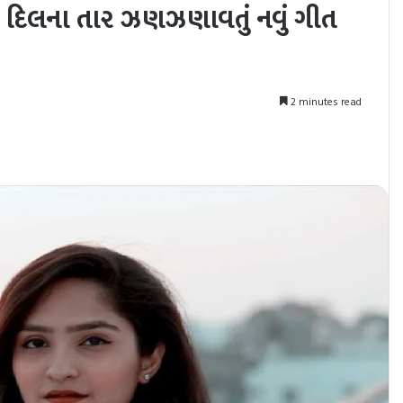
ું દિલના તાર ઝણઝણાવતું નવું ગીત
2 minutes read
nt