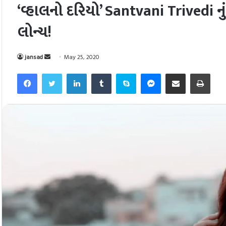
‘વ્હાલનો દરિયો’ Santvani Trivedi ન
લોન્ચ!
Send
jansad
May 25, 2020
an
Facebook
Twitter
LinkedIn
Tumblr
Skype
Messenger
Share via Email
Pri
email