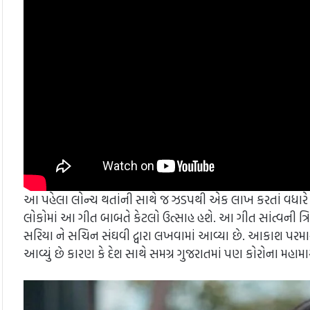
આ પહેલા લોન્ચ થતાંની સાથે જ ઝડપથી એક લાખ કરતાં વધારે વા
લોકોમાં આ ગીત બાબતે કેટલો ઉત્સાહ હશે. આ ગીત સાંત્વની ત્રિવે
સરિયા ને સચિન સંઘવી દ્વારા લખવામાં આવ્યા છે. આકાશ પરમારનું
આવ્યું છે કારણ કે દેશ સાથે સમગ્ર ગુજરાતમાં પણ કોરોના મહામ