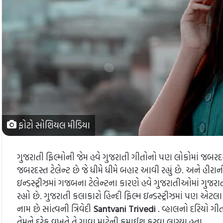
ફોટો સોશિયલ મીડિયા
ગુજરાતી ફિલ્મોની જેમ હવે ગુજરાતી ગીતોનો પણ લોકોમાં જબરદસ્ત ક
જબરદસ્ત ટેલેન્ટ છે જે ધીમે ધીમે બહાર આવી રહ્યું છે. અને હીરાની 
ઇન્ડસ્ટ્રીઝમાં ગજબના ટેલેન્ટના કારણે હવે ગુજરાતીઓમાં ગુજરા
રહ્યો છે. ગુજરાતી કલાકારો હિન્દી ફિલ્મ ઇન્ડસ્ટ્રીઝમાં પણ એટલ
નામ છે સાંત્વની ત્રિવેદી
Santvani Trivedi
. વ્હાલનો દરિયો ગ
તેમને દરેક વખતે તે ગાવા માટેની ફમાઈશ કરવા લાગ્યા હતા.