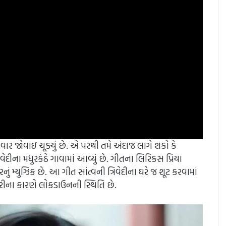
ર જોવાઇ ચૂક્યું છે. એ પરથી તમે અંદાજ લાગે શકો કે
દીના મધુરકંઠે ગાવામાં આવ્યું છે. ગીતના લિરિકસ પ્રિયા
 મ્યુઝિક છે. આ ગીત સાંત્વની ત્રિવેદીના ઘરે જ શૂટ કરવામાં
ારીના કારણે લોકડાઉનની સ્થિતિ છે.