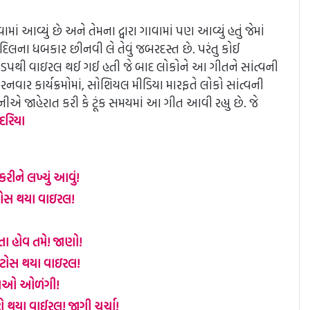
 આવ્યું છે અને તેમના દ્વારા ગાવામાં પણ આવ્યું હતું જેમાં
 દિલના ધબકાર છીનવી લે તેવું જબરદસ્ત છે. પરંતુ કોઈ
તી જે ઝડપથી વાઇરલ થઈ ગઈ હતી જે બાદ લોકોને આ ગીતને સાંત્વની
વાર કાર્યક્રમોમાં, સોશિયલ મીડિયા મારફતે લોકો સાંત્વની
એ જાહેરાત કરી કે ટૂંક સમયમાં આ ગીત આવી રહ્યુ છે. જે
 દરિયા
ીને લખ્યું આવું!
ોસ થયા વાઇરલ!
ણતા હોવ તમે! જાણો!
 ફોટોસ થયા વાઇરલ!
સીમાઓ ઓળંગી!
ો થયા વાઈરલ! જાગી ચર્ચા!