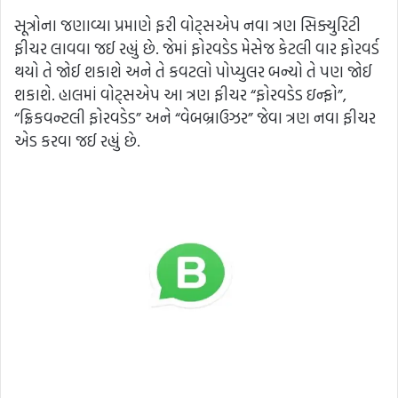
સૂત્રોના જણાવ્યા પ્રમાણે ફરી વોટ્સએપ નવા ત્રણ સિક્યુરિટી
ફીચર લાવવા જઈ રહ્યું છે. જેમાં ફોરવડેડ મેસેજ કેટલી વાર ફોરવર્ડ
થયો તે જોઈ શકાશે અને તે કવટલો પોપ્યુલર બન્યો તે પણ જોઈ
શકાશે. હાલમાં વોટ્સએપ આ ત્રણ ફીચર “ફોરવડેડ ઇન્ફો”,
“ફ્રિકવન્ટલી ફોરવડેડ” અને “વેબબ્રાઉઝર” જેવા ત્રણ નવા ફીચર
એડ કરવા જઈ રહ્યું છે.