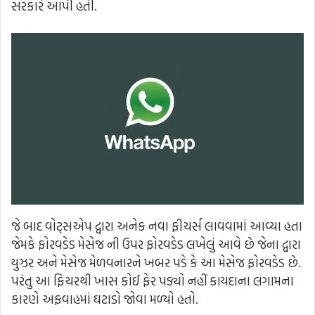
સરકારે આપી હતી.
જે બાદ વોટ્સએપ દ્વારા અનેક નવા ફીચર્સ લાવવામાં આવ્યા હતા
જેમકે ફોરવડેડ મેસેજ ની ઉપર ફોરવડેડ લખેલું આવે છે જેના દ્વારા
યુઝર અને મેસેજ મેળવનારને ખબર પડે કે આ મેસેજ ફોરવડેડ છે.
પરંતુ આ ફિચરથી ખાસ કોઈ ફેર પડ્યો નહીં કાયદાના લગામના
કારણે અફવાહમાં ઘટાડો જોવા મળ્યો હતો.