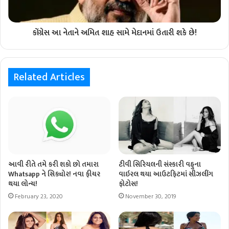
કોંગ્રેસ આ નેતાને અમિત શાહ સામે મેદાનમાં ઉતારી શકે છે!
Related Articles
આવી રીતે તમે કરી શકો છો તમારા
ટીવી સિરિયલની સંસ્કારી વહુના
Whatsapp ને સિક્યોર! નવા ફીચર
વાઇરલ થયા આઉટફિટમાં સીઝલીંગ
થયા લોન્ચ!
ફોટોસ!
February 23, 2020
November 30, 2019