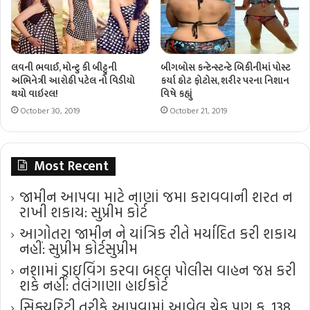
લવની ભવાઈ, મોન્ટુ કી બીટ્ટુની
બીગબોસ કન્ટેન્સ્ટન્ટે બિકીનીમાં પોસ્ટ
અભિનેત્રી આરોહી પટેલ નો વિડીયો
કર્યા હોટ ફોટોસ, શરીર પરના નિશાન
થયો વાઇરલ!
વિષે કહ્યું
October 30, 2019
October 21, 2019
Most Recent
જામીન આપવા માટે નાણાં જમા કરાવવાની શરત ન
રાખી શકાય: સુપ્રીમ કોર્ટ
આગોતરા જામીન ને યાંત્રિક રીતે મર્યાદિત કરી શકાય
નહીં: સુપ્રીમ કોર્ટ​સુપ્રીમ
નશામાં ડ્રાઇવિંગ કરવા બદલ પોલીસ વાહન જપ્ત કરી
શકે નહીં: તેલંગાણા હાઈકોર્ટ
સિક્યુરિટી તરીકે આપવામાં આવેલ ચેક પણ ક. 138