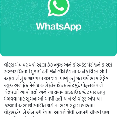
વોટ્સએપ પર વધી રહેલા ફેક ન્યુઝ અને ફોરવડેડ મેસેજને કારણે
સરકાર ચિંતામાં મુકાઈ હતી જેને લીધે દેશના અનેક વિસ્તારોમાં
અફવાહોનું બજાર ગરમ થઇ જવા પામ્યું હતું ગત વર્ષે સરકારે ફેક
ન્યુઝ અને ફેક મેસેજ અને ફોરવડેડ કન્ટેટ મુદ્દે વોટ્સએપ ને
ચેતવણી આપી હતી અને આ તમામ ભડકાઉ કન્ટેટ પાર કાબુ
મેળવવા માટે સૂચનાઓ આપી હતી અને જો વોટ્સએપ આ
કરવામાં અસમર્થ સાબિત થશે તો સરકાર દ્વારા ભારતમાં
વોટ્સએપ ને બેન કરી દેવામાં આવશે જેવી આખરી ચીમકી પણ