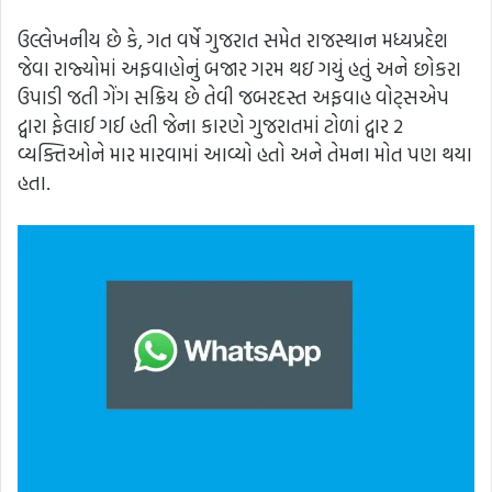
ઉલ્લેખનીય છે કે, ગત વર્ષે ગુજરાત સમેત રાજસ્થાન મધ્યપ્રદેશ
જેવા રાજ્યોમાં અફવાહોનું બજાર ગરમ થઇ ગયું હતું અને છોકરા
ઉપાડી જતી ગેંગ સક્રિય છે તેવી જબરદસ્ત અફવાહ વોટ્સએપ
દ્વારા ફેલાઈ ગઈ હતી જેના કારણે ગુજરાતમાં ટોળાં દ્વાર 2
વ્યક્તિઓને માર મારવામાં આવ્યો હતો અને તેમના મોત પણ થયા
હતા.