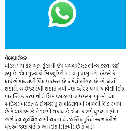
વેબબ્રાઉઝર
વોટ્સએપ ફેસબુક ટ્વિટરની જેમ વેબબ્રાઉઝર લોન્ચ કરવા જઈ
રહ્યું છે. જેમાં મુખ્યત્વે સિક્યુરિટી મહત્વનું પાસું હશે. એટલે કે
કોઈએ મોકલેલી લિંક વાઇરસ છે કે મેલીસીયસ છે એ જાણી
શકાશે. બ્રાઉઝર દેખી શકાતું નથી પણ વ્હોટસપ માં આવેલી લિંક
પાર ક્લિક કરવાથી તે લિંક વ્હોટસપ બ્રાઉઝરમાં ખુલશે. આ
બ્રાઉઝર મારફતે કોઈ યુઝર દ્વારા મોકલવામાં આવેલી લિંક સ્પામ
છે કે વાઇરસ છે તે જાણી શકાય છે જેના કારણે યુઝરના ફોન
અને ડેટા સુરક્ષિત રાખી શકાય છે. જે સિક્યુરિટી સ્કેન કરીને
યુઝરને જણાવશે કે આ લિંક સિક્યોર છે કે નહીં.