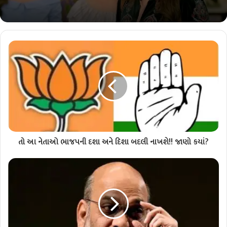
તો આ નેતાઓ ભાજપની દશા અને દિશા બદલી નાખશે!! જાણો કયાં?