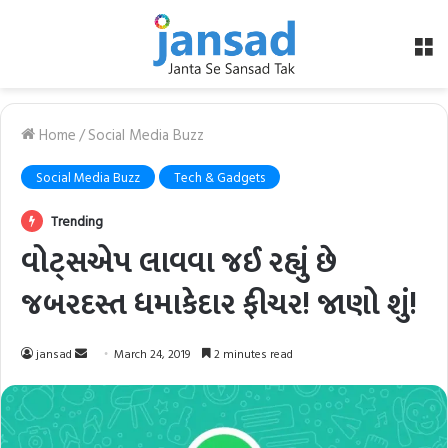
M
Home
/
Social Media Buzz
Social Media Buzz
Tech & Gadgets
Trending
વોટ્સએપ લાવવા જઈ રહ્યું છે
જબરદસ્ત ધમાકેદાર ફીચર! જાણો શું!
Send
jansad
March 24, 2019
2 minutes read
an
email