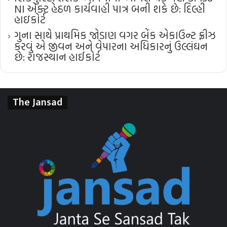
NI એક્ટ હેઠળ કાર્યવાહી પાત્ર બની શકે છે: દિલ્હી
હાઇકોર્ટ
ગુના સાથે પ્રાથમિક જોડાણ વગર બેંક એકાઉન્ટ ફ્રીઝ
કરવું એ જીવન અને વેપારના અધિકારનું ઉલ્લંઘન
છે: રાજસ્થાન હાઈકોર્ટ
The Jansad