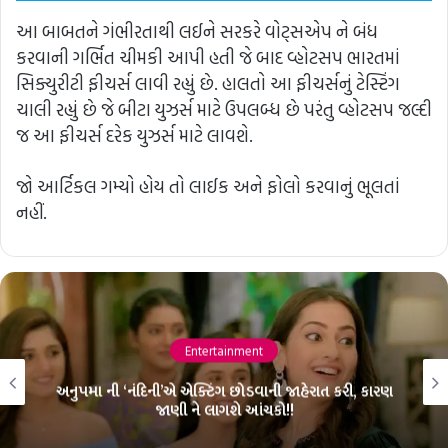
આ બાબતને ગંભીરતાથી લઈને સરકરે વોટ્સએપ ને બંધ
કરવાની ગર્ભિત ચીમકી આપી હતી જે બાદ વ્હોટસપ ભારતમાં
સિક્યુરીટી ફીચર્સ લાવી રહ્યું છે. હાલતો આ ફીચર્સનું ટેસ્ટિંગ
ચાલી રહ્યું છે જે બીટા યુઝર્સ માટે ઉપલબ્ધ છે પરંતુ વ્હોટસપ જલ્દી
જ આ ફીચર્સ દરેક યુઝર્સ માટે લાવશે.
જો આર્ટિકલ ગમ્યો હોય તો લાઈક અને ફોલો કરવાનું ભૂલતાં
નહીં.
Entertainment
અનુપમા ની ‘નંદિની’એ એક્ટિંગ છોડવાની જાહેરાત કરી, કારણ
જાણી ને લાગશે આંચકો!!