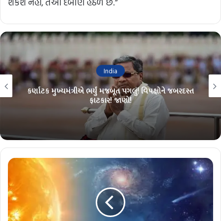
શકશે નહીં, તેઓ દબાણ હેઠળ છે.”
India
કર્ણાટક મુખ્યમંત્રીએ ભર્યું મજબૂત પગલું! વિપક્ષોને જબરદસ્ત
ફાટકાર! જાણો!