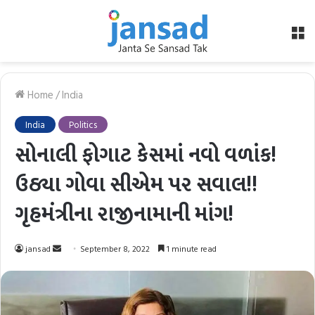
M
Home
/
India
India
Politics
સોનાલી ફોગાટ કેસમાં નવો વળાંક!
ઉઠ્યા ગોવા સીએમ પર સવાલ!!
ગૃહમંત્રીના રાજીનામાની માંગ!
Send
jansad
September 8, 2022
1 minute read
an
email