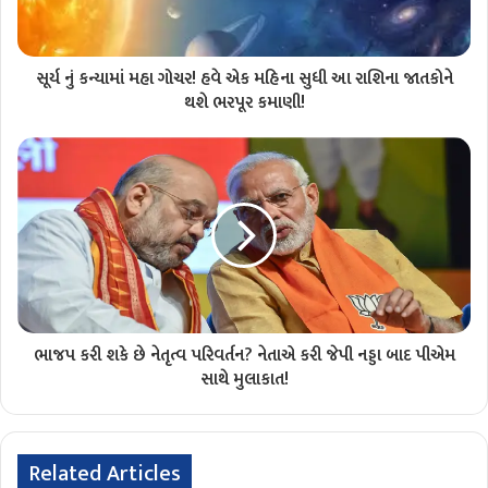
સૂર્ય નું કન્યામાં મહા ગોચર! હવે એક મહિના સુધી આ રાશિના જાતકોને
થશે ભરપૂર કમાણી!
ભાજપ કરી શકે છે નેતૃત્વ પરિવર્તન? નેતાએ કરી જેપી નડ્ડા બાદ પીએમ
સાથે મુલાકાત!
Related Articles