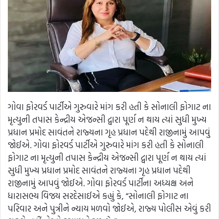
ગોવા ફોરવર્ડ પાર્ટીએ ગુરુવારે માંગ કરી હતી કે સોનાલી ફોગાટ ના
મૃત્યુની તપાસ કેન્દ્રીય એજન્સી દ્વારા પૂર્ણ ન થાય ત્યાં સુધી મુખ્ય
પ્રધાન પ્રમોદ સાવંતને રાજ્યના ગૃહ પ્રધાન પદેથી રાજીનામું આપવું
જોઈએ. ગોવા ફોરવર્ડ પાર્ટીએ ગુરુવારે માંગ કરી હતી કે સોનાલી
ફોગાટ ના મૃત્યુની તપાસ કેન્દ્રીય એજન્સી દ્વારા પૂર્ણ ન થાય ત્યાં
સુધી મુખ્ય પ્રધાન પ્રમોદ સાવંતને રાજ્યના ગૃહ પ્રધાન પદેથી
રાજીનામું આપવું જોઈએ. ગોવા ફોરવર્ડ પાર્ટીના અધ્યક્ષ અને
ધારાસભ્ય વિજય સરદેસાઈએ કહ્યું કે, “સોનાલી ફોગાટ ના
પરિવાર અને પુત્રીને ન્યાય મળવો જોઈએ, રાજ્ય પોલીસ એવું કરી