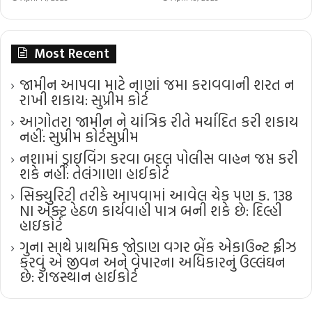
Most Recent
જામીન આપવા માટે નાણાં જમા કરાવવાની શરત ન
રાખી શકાય: સુપ્રીમ કોર્ટ
આગોતરા જામીન ને યાંત્રિક રીતે મર્યાદિત કરી શકાય
નહીં: સુપ્રીમ કોર્ટ​સુપ્રીમ
નશામાં ડ્રાઇવિંગ કરવા બદલ પોલીસ વાહન જપ્ત કરી
શકે નહીં: તેલંગાણા હાઈકોર્ટ
સિક્યુરિટી તરીકે આપવામાં આવેલ ચેક પણ ક. 138
NI એક્ટ હેઠળ કાર્યવાહી પાત્ર બની શકે છે: દિલ્હી
હાઇકોર્ટ
ગુના સાથે પ્રાથમિક જોડાણ વગર બેંક એકાઉન્ટ ફ્રીઝ
કરવું એ જીવન અને વેપારના અધિકારનું ઉલ્લંઘન
છે: રાજસ્થાન હાઈકોર્ટ