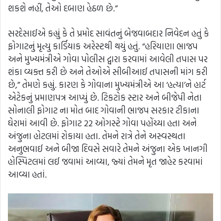
શકશે નહીં, તેઓ દબાણ હેઠળ છે.”
સરદેસાઈએ કહ્યું કે તે પ્રમોદ સાવંતનું બેજવાબદાર નિવેદન હતું કે
ફોગાટનું મૃત્યુ કાર્ડિયાક અરેસ્ટથી થયું હતું. “હરિયાણા ભાજપ
અને મુખ્યમંત્રીએ ગોવા પોલીસ દ્વારા કરવામાં આવેલી તપાસ પર
શંકા વ્યક્ત કરી છે અને તેઓએ સીબીઆઈ તપાસની માંગ કરી
છે,” તેમણે કહ્યું. કારણ કે ગોવાના મુખ્યમંત્રીએ આ ‘હત્યા’ને હાર્ટ
એટેકનું પ્રમાણપત્ર આપ્યું છે. ટિકટોક સ્ટાર અને બીજેપી નેતા
સોનાલી ફોગાટ ના મોત બાદ ગોવાની ભાજપ સરકાર ટીકાના
ઘેરામાં આવી છે. ફોગાટ 22 ઓગસ્ટે ગોવા પહોંચ્યા હતા અને
અંજુના હોટલમાં રોકાયા હતા. તેમને રાત્રે તેને અસ્વસ્થતા
અનુભવાઈ અને બીજા દિવસે સવારે તેમને અંજુના એક ખાનગી
હોસ્પિટલમાં લઈ જવામાં આવ્યા, જ્યાં તેમને મૃત જાહેર કરવામાં
આવ્યા હતાં.