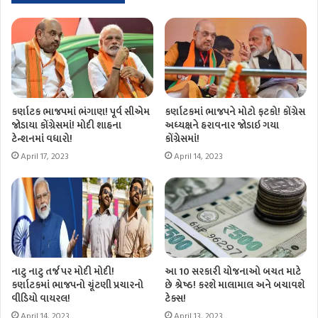
કર્ણાટક ભાજપમાં ભંગાણ! પૂર્વ સીએમ
કર્ણાટકમાં ભાજપને મોટો ફટકો! કોંગ્રેસ
જોડાયા કોંગ્રેસમાં! મોદી શાહના
અધ્યક્ષને હરાવનાર જોડાઇ ગયા
ટેન્શનમાં વધારો!
કોંગ્રેસમાં!
April 17, 2023
April 14, 2023
નાટુ નાટુ તર્જ પર મોદી મોદી!
આ 10 સરકારી યોજનાઓ બચત માટે
કર્ણાટકમાં ભાજપનો ચૂંટણી પ્રચારનો
છે શ્રેષ્ઠ! કરશે માલામાલ અને બચાવશે
વીડિયો વાયરલ!
ટેક્સ!
April 14, 2023
April 13, 2023