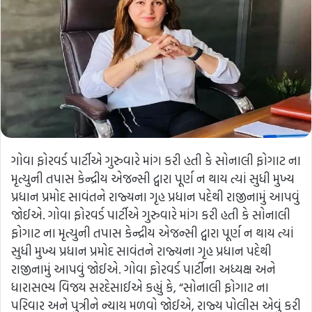
ગોવા ફોરવર્ડ પાર્ટીએ ગુરુવારે માંગ કરી હતી કે સોનાલી ફોગાટ ના
મૃત્યુની તપાસ કેન્દ્રીય એજન્સી દ્વારા પૂર્ણ ન થાય ત્યાં સુધી મુખ્ય
પ્રધાન પ્રમોદ સાવંતને રાજ્યના ગૃહ પ્રધાન પદેથી રાજીનામું આપવું
જોઈએ. ગોવા ફોરવર્ડ પાર્ટીએ ગુરુવારે માંગ કરી હતી કે સોનાલી
ફોગાટ ના મૃત્યુની તપાસ કેન્દ્રીય એજન્સી દ્વારા પૂર્ણ ન થાય ત્યાં
સુધી મુખ્ય પ્રધાન પ્રમોદ સાવંતને રાજ્યના ગૃહ પ્રધાન પદેથી
રાજીનામું આપવું જોઈએ. ગોવા ફોરવર્ડ પાર્ટીના અધ્યક્ષ અને
ધારાસભ્ય વિજય સરદેસાઈએ કહ્યું કે, “સોનાલી ફોગાટ ના
પરિવાર અને પુત્રીને ન્યાય મળવો જોઈએ, રાજ્ય પોલીસ એવું કરી